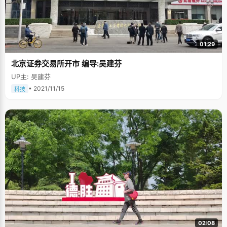
01:29
北京证券交易所开市 编导:吴建芬
UP主: 吴建芬
• 2021/11/15
科技
02:08