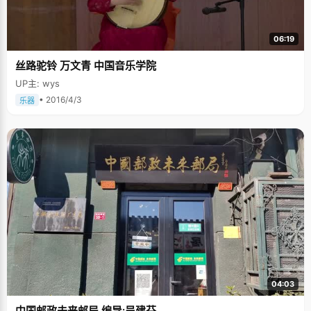
06:19
丝路驼铃 万文青 中国音乐学院
UP主: wys
• 2016/4/3
乐器
04:03
中国邮政未来邮局 编导:吴建芬