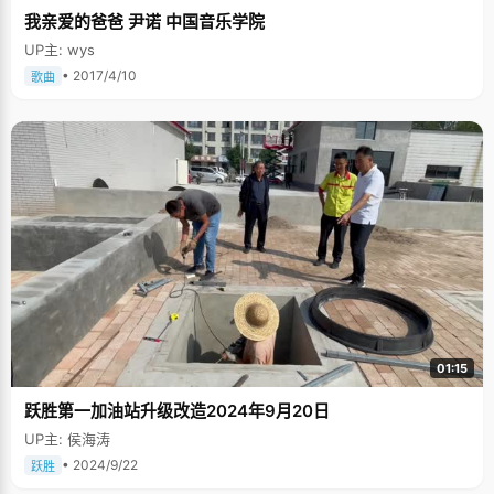
是因祸得福。 隋雁云上课很少会准备笔记本，她把笔记都记在了课本上响应
我亲爱的爸爸 尹诺 中国音乐学院
知识点的空白处，复习的时候既方便查找详细知识，又减少了书包的重量和
翻课本的时间，可谓一举三得。 铁杆武侠迷 总觉得隋雁云身上有份豪气，她
UP主: wys
颇带自得的说，"我可是铁杆的武侠迷"。隋雁云的武侠历程从高一开始，凤
歌的《昆仑》是敲门砖，"太好看了，连着好几个晚上我都在被窝打着手电
• 2017/4/10
歌曲
看，看到凌晨两三点。中午休息的时间也贡献了出来"。金庸的小说是武侠的
经典，还有梁羽生、黄易的小说，都不能放过。有一段时间，因为太痴迷武
侠，隋雁云整个心思都放在武侠的世界里，上课的时候会幻想武侠故事，数
学课本上写满了小说里的各种诗词，成绩跟着一路走低。班主任发现不对
劲，找隋雁云单独谈了几次，在思想上做了很多工作，武侠情结没遏制住，
但也让隋雁云及时的刹住了脚。为了控制看武侠的时间，她把看武侠小说当
成是一种奖励，每次作业完成的，考试考好了，就允许自己多看一会，每次
能看几个章节都划分了出来。"高考前一个月，我给自己的电子辞典的武侠小
说都设置了密码，并发誓说&lsquo;如果进去了会倒霉等等&rsquo;，"隋雁云
为了自控想了不少招儿，"后来实在不行，我干脆不带电子辞典了，必要时跟
别的同学借用"。所谓眼不见，心不烦，隋雁云全身心的投入到学习中完成了
高考前最后的冲刺。 高考之前，隋雁云没敢想清华，但是为了看祖国六十周
年国庆大阅兵，她想着要考个北京的大学。"同学们都问我，你是不是要考状
元，我都不敢说"，隋雁云幽默的说，"其实我心里也想，只是我总对自己说
&lsquo;不要说，不要说，不然就不准了&rsquo;。" 填报志愿时，隋雁云觉得
建筑很好玩，"不就是盖房子嘛"，结果到清华后发现根本不是这回事儿，"原
01:15
来是教别人盖房子"。建筑是门很有艺术的学科，隋雁云的艺术基础比较薄
弱，绘画课总被老师批评，隋雁云一脸的无奈，"长征的路才刚刚开始，同志
跃胜第一加油站升级改造2024年9月20日
还要努力呀"，说完自我勉励的笑开了。
UP主: 侯海涛
• 2024/9/22
跃胜