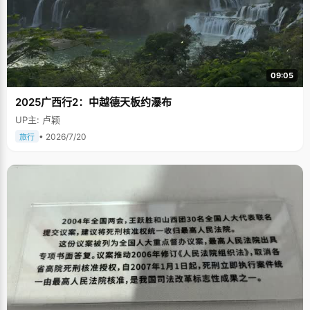
09:05
2025广西行2：中越德天板约瀑布
UP主: 卢颖
• 2026/7/20
旅行