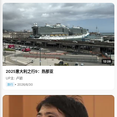
12:28
2025意大利之行9：热那亚
UP主: 卢颖
• 2026/6/30
旅行