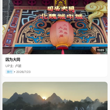
11:05
因为大同
UP主: 卢颖
• 2026/7/23
旅行