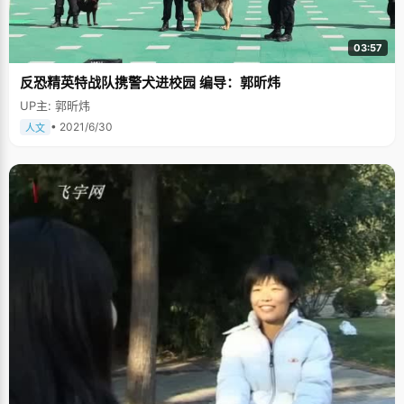
03:57
反恐精英特战队携警犬进校园 编导：郭昕炜
UP主: 郭昕炜
• 2021/6/30
人文