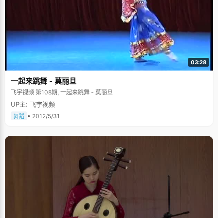
器是在哪个位置，现在想想觉得看电视好麻烦，但小时候还是更想看电
视。"杜鑫雨小的时候虽然喜欢看电视，但是几乎都是在学校就把作业完成
了。"我喜欢在学校的时候就是学习，回到家就是比较放松的感觉。"杜鑫雨
这样向我们解释到。除此之外，爸爸妈妈对杜鑫雨的学习也不会过分干预，
给了她很大的自由空间。这使得杜鑫雨很有自己的主见，也非常独立，不会
人云亦云，这也为她以后步入社会打下了良好的基础。 进步中的不断自我定
位 现在的杜鑫雨已经一名大二的学生了，这个学期，她和同学们一起成立了
一个团队，参加了欧莱雅的校园义卖活动。从组队成立，到项目申请，到活
03:28
动的落实，身为队长的杜鑫雨在队友们的支持下，顺利完成了这项活动，她
也由此对自己有了更深的认识，她告诉我们："这个活动确实让我的能力提升
一起来跳舞 - 莫丽旦
了很多，与此同时通过这个活动也能让我更认清自己，也让我确定了自己以
后要走怎样的路。"杜鑫雨告诉我们，"她似乎永远在不断的自我定位中，虽
飞宇视频 第108期, 一起来跳舞 - 莫丽旦
然在自我定位，但是还是在适应着北大的环境，也在享受这北大的生活。" 在
UP主: 飞宇视频
采访中，杜鑫雨总是笑嘻嘻的样子，露出两个很可爱的小虎牙，我们能感受
到她对生活的热情，也希望她真的能不断自我定位，不断进步。
• 2012/5/31
舞蹈