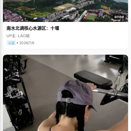
01:00
南水北调核心水源区：十堰
UP主: LAO胡
• 2026/7/6
公益