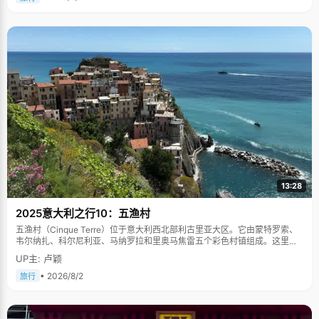
13:28
2025意大利之行10：五渔村
五渔村（Cinque Terre）位于意大利西北部利古里亚大区。它由蒙特罗索、
韦尔纳扎、科尔尼利亚、马纳罗拉和里奥马焦雷五个彩色村镇组成。这里依
山傍海，房屋色彩斑斓，1997年被列为世界文化遗产。
UP主: 卢颖
• 2026/8/2
旅行