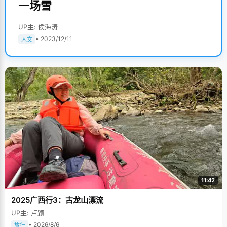
一场雪
UP主: 侯海涛
• 2023/12/11
人文
11:42
2025广西行3：古龙山漂流
UP主: 卢颖
• 2026/8/6
旅行