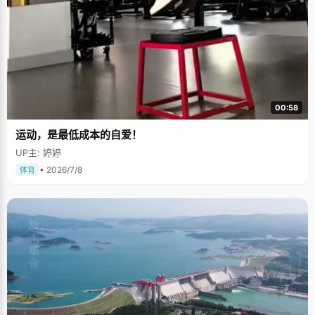
00:58
运动，是最低成本的自爱！
UP主: 婷婷
• 2026/7/8
体育