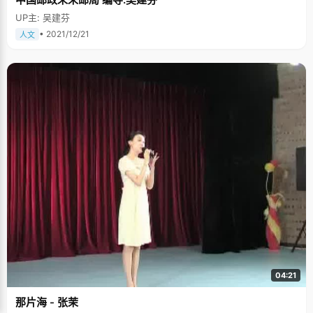
UP主: 吴建芬
• 2021/12/21
人文
04:21
那片海 - 张茉