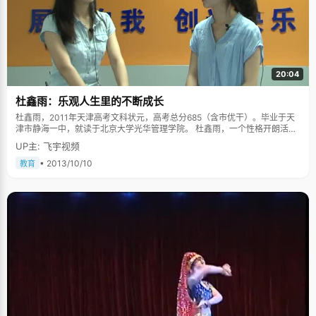
20:04
杜鑫雨：乐观人生里的不断成长
杜鑫雨，2011年天津高考文科状元，高考总分685（含市优干）。毕业于天
津市静海一中，就读于北京大学光华管理学院。 杜鑫雨，一个性格开朗活
泼，却又不失稳定大气的天津姑娘。与她聊天的过程中，她的笑声能够感染
UP主: 飞宇视频
我们每一个工作人员，而她的故事也让我们认识到了生活中真实的她。 童年
往昔里的男孩性格 初看杜鑫雨的名字，让记者都以为是个男孩子的名字。连
• 2013/10/10
教育
杜鑫雨自己也说，以前考试的时候，有很多次都被认为是是男生。"可能我性
格里也有男孩子的一面吧。"杜鑫雨笑着告诉我们，"我比较喜欢利索一点，
做事情果断一点儿，不会那么在意细节，也许这就是所谓的男生性格吧。" 因
为奶奶是小学老师，杜鑫雨的学前教育进行的很早，奶奶总是在夏夜里扇着
蒲扇交小鑫雨背诗，"奶奶说我小时候记忆力可好了，一般短小的诗，奶奶念
三次我就能背下来啦。"杜鑫雨的语气中透露着可爱的骄傲。 杜鑫雨的爷爷会
软笔书法，爸爸会硬笔书法，杜鑫雨自然也写得一手清秀飘逸的好字。"我也
想把字练得更好一些，平时写字的时候会注意怎么写更好看一些。" 小时候最
爱看电视 在杜鑫雨身上，发生的最大的变化，应该就是对于写作业这件事。
在她的回忆里，在小学二年级之前的她，是个特别爱写作业的好学生。"我妈
说我那时候可爱学习了，每天不写完作业都不吃饭。"可是，在长大一些，杜
鑫雨就有些抵抗不了电视的诱惑了，经常在看电视这件事上与爸妈斗智斗
勇。"拿冷毛巾给电视降温，还要记住电视原来是在哪个台呀，还要记住遥控