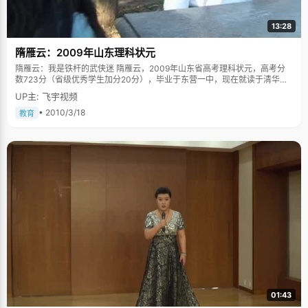
13:28
隋雁云：2009年山东理科状元
隋雁云：我是铁杆的武侠迷 隋雁云，2009年山东省高考理科状元，高考分
数723分（省级优秀学生加分20分），毕业于东营一中，现在就读于清华大
学建筑学。 隋雁云的性格很有清华女生的特点，性格直快，不拘小节，带着
UP主: 飞宇视频
份豪气的感觉，一脸的笑容掩不住的真诚，让人舒服。 不做重复的题 上过房
顶，爬过树，挖过土豆，打过架，隋雁云脸上泛起红晕，"男孩子喜欢干的我
• 2010/3/18
教育
都干了，反正就是挺调皮的，不过学习上还是很让父母放心的，成绩一直都
不错"。 隋雁云的爸妈从来不监督女儿做作业，一次偶然翻看女儿的练习题，
发现很多题都很相似，于是，就开始给隋雁云"筛题"，每个知识点的题只要
做一道就行了，把省下来的时间拿去学点别的东西或者练习不熟悉的题，所
以经常看到隋雁云的练习册上有很多空白。为避免女儿被罚，爸爸妈妈特意
找老师做了解释，而隋雁云一直保持优秀的成绩也让老师放心，任其自己安
排学习计划。 小学五年级毕业的那个暑假，隋雁云的爸爸妈妈觉得小学六年
对女儿来说几乎没什么用，浪费一年的时间不划算，于是借了小学六年级和
初中一年级的课本回来，让女儿自学，隋雁云对自己的自学能力挺有自信
的，"整个暑假我就呆着家里看书，开学跟着转学生一起参加入学考试，语文
还考了80多，还挺不错的"，于是隋雁云从五年级直接跳到了初二，今年她才
17岁。 提高效率为了好睡眠 听说过因为学生工作提高学校效率，听说过为了
多学东西提高学习效率，而隋雁云则是为了一个好的睡眠提高学习效率。"我
对睡眠要求挺多的"，隋雁云有些脸红，"我开不了夜车，也不喜欢加班加
点，到时间了就得睡觉，否则上课肯定打瞌睡"。为了保证有充足的睡眠时
间，隋雁云只好努力的提高学习和考试的效率和能力，"我给每个内容都规定
01:43
时间，在这个时间内必须干完"，这也间接的提高了隋雁云的做事效率，可谓