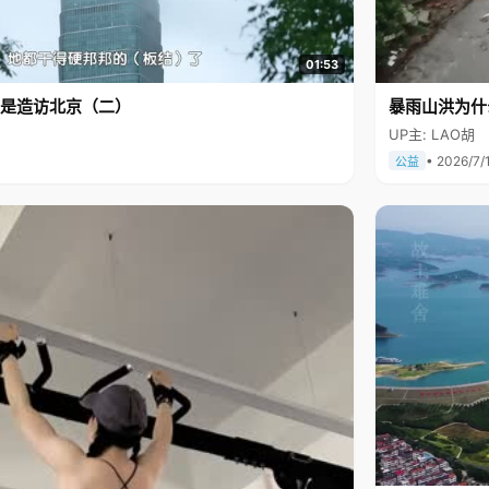
01:53
是造访北京（二）
暴雨山洪为什
UP主: LAO胡
• 2026/7/
公益