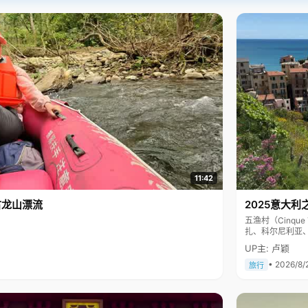
11:42
古龙山漂流
2025意大利
五渔村（Cinq
扎、科尔尼利亚
色彩斑斓，199
UP主: 卢颖
• 2026/8/
旅行