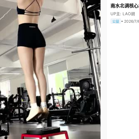
南水北调核心
UP主: LAO胡
• 2026/7/
公益