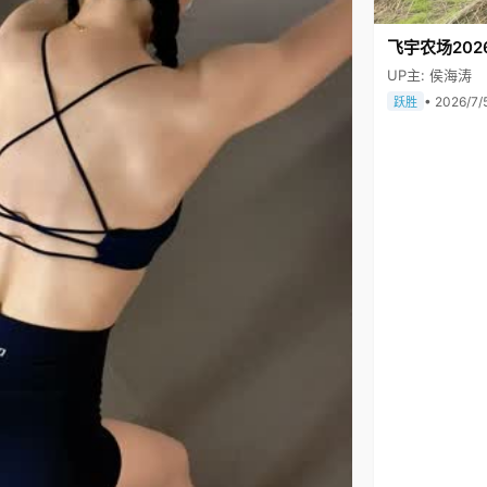
飞宇农场202
UP主: 侯海涛
• 2026/7/
跃胜