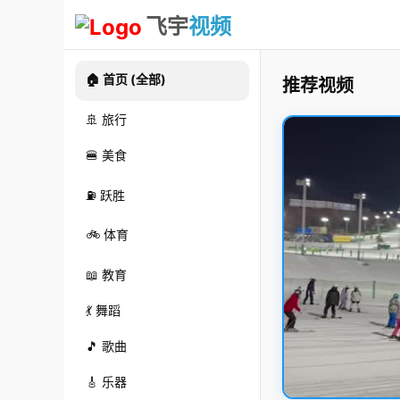
飞宇
视频
🏠 首页 (全部)
推荐视频
🚢 旅行
🍔 美食
⛽ 跃胜
🚲 体育
📖 教育
💃 舞蹈
🎵 歌曲
🎸 乐器