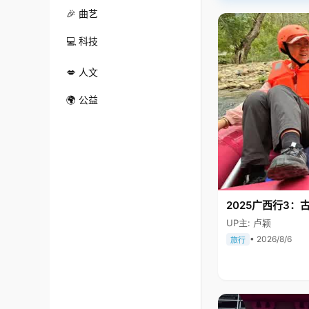
🎉 曲艺
💻 科技
💋 人文
🌍 公益
2025广西行3：
UP主: 卢颖
• 2026/8/6
旅行