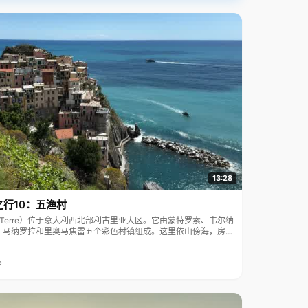
13:28
之行10：五渔村
ue Terre）位于意大利西北部利古里亚大区。它由蒙特罗索、韦尔纳
、马纳罗拉和里奥马焦雷五个彩色村镇组成。这里依山傍海，房屋
7年被列为世界文化遗产。
2