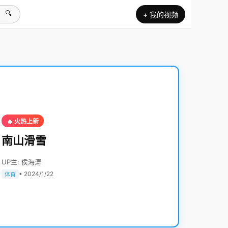
🔍
+ 我的视频
🔥 火热上新
南山滑雪
UP主: 侯海涛
• 2024/1/22
体育