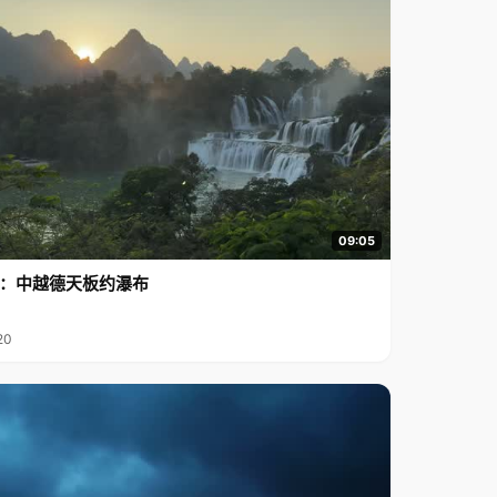
09:05
行2：中越德天板约瀑布
20