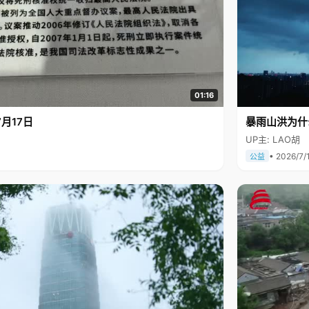
01:16
月17日
暴雨山洪为什
UP主: LAO胡
• 2026/7/
公益