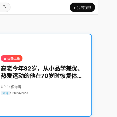
🔍
+ 我的视频
🔥 火热上新
高老今年82岁，从小品学兼优、
热爱运动的他在70岁时恢复体能
训练至今已经坚持了12年；高老
UP主: 侯海涛
说：任何时候开始锻炼都不晚
• 2024/2/29
体育