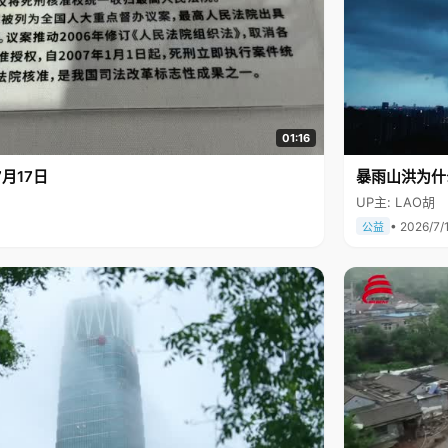
01:16
月17日
暴雨山洪为什
UP主: LAO胡
• 2026/7/
公益