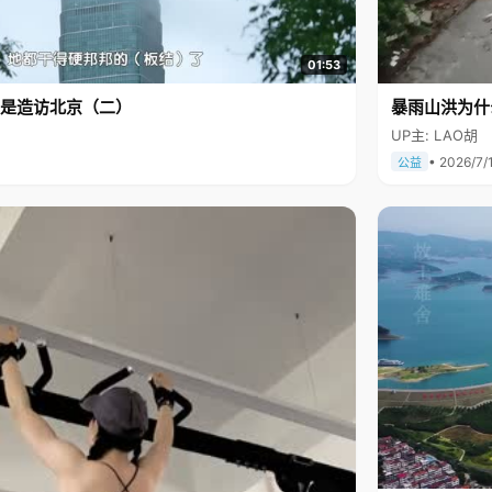
01:53
是造访北京（二）
暴雨山洪为什
UP主: LAO胡
• 2026/7/
公益