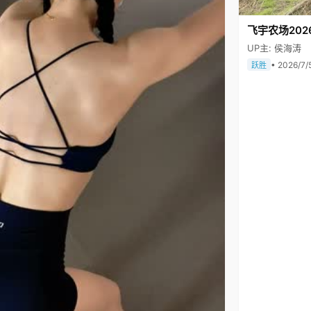
飞宇农场202
UP主: 侯海涛
• 2026/7/
跃胜