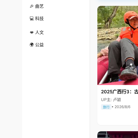
🎉 曲艺
💻 科技
💋 人文
🌍 公益
2025广西行3：
UP主: 卢颖
• 2026/8/6
旅行