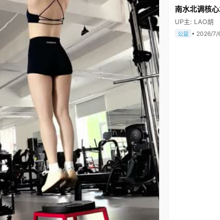
南水北调核心
UP主: LAO胡
• 2026/7/
公益