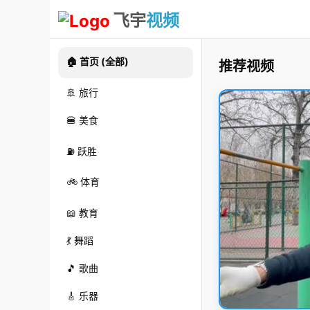
飞宇
视频
🏠 首页 (全部)
推荐视频
🚢 旅行
🍔 美食
⛽ 跃胜
🚲 体育
📖 教育
💃 舞蹈
🎵 歌曲
🎸 乐器