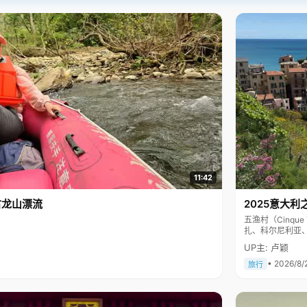
11:42
古龙山漂流
2025意大利
五渔村（Cinq
扎、科尔尼利亚
色彩斑斓，199
UP主: 卢颖
• 2026/8/
旅行