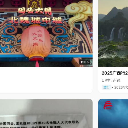
11:05
2025广西
UP主: 卢颖
• 2026/7/
旅行