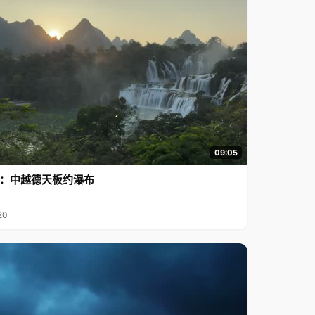
09:05
行2：中越德天板约瀑布
20