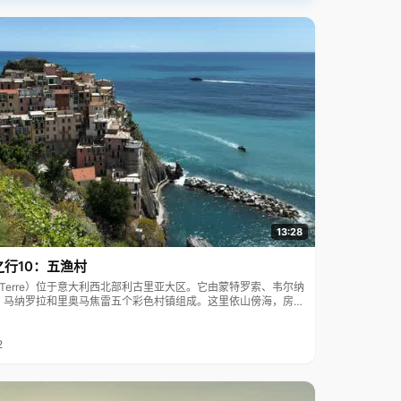
13:28
之行10：五渔村
ue Terre）位于意大利西北部利古里亚大区。它由蒙特罗索、韦尔纳
、马纳罗拉和里奥马焦雷五个彩色村镇组成。这里依山傍海，房屋
7年被列为世界文化遗产。
2