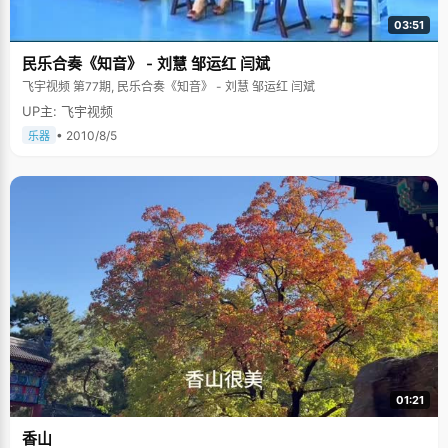
03:51
民乐合奏《知音》 - 刘慧 邹运红 闫斌
飞宇视频 第77期, 民乐合奏《知音》 - 刘慧 邹运红 闫斌
UP主: 飞宇视频
• 2010/8/5
乐器
01:21
香山