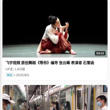
06:22
飞宇视频 原创舞蹈《等你》编导 张云峰 表演者 石雪函
UP主: LAO胡
• 2020/8/5
舞蹈