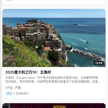
13:28
2025意大利之行10：五渔村
五渔村（Cinque Terre）位于意大利西北部利古里亚大区。它由蒙特罗索、
韦尔纳扎、科尔尼利亚、马纳罗拉和里奥马焦雷五个彩色村镇组成。这里依
山傍海，房屋色彩斑斓，1997年被列为世界文化遗产。
UP主: 卢颖
• 2026/8/2
旅行