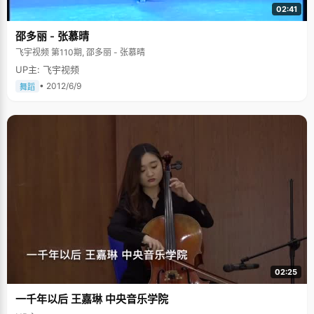
02:41
邵多丽 - 张慕晴
飞宇视频 第110期, 邵多丽 - 张慕晴
UP主: 飞宇视频
• 2012/6/9
舞蹈
02:25
一千年以后 王嘉琳 中央音乐学院