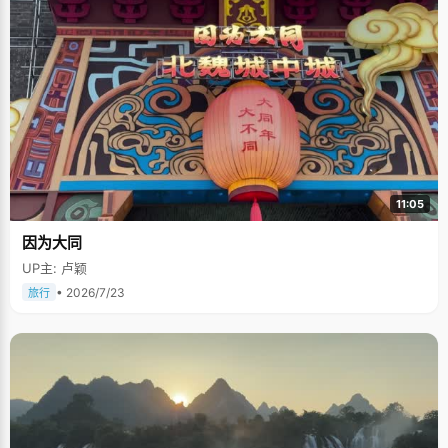
11:05
因为大同
UP主: 卢颖
• 2026/7/23
旅行