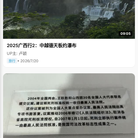
09:05
2025广西行2：中越德天板约瀑布
UP主: 卢颖
• 2026/7/20
旅行