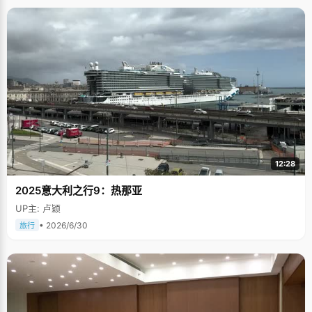
12:28
2025意大利之行9：热那亚
UP主: 卢颖
• 2026/6/30
旅行