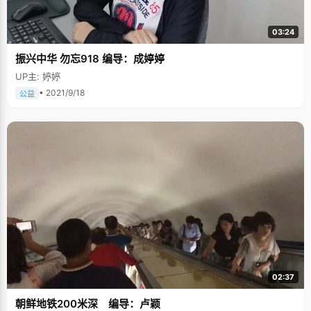
03:24
振兴中华 勿忘918 编导：成婷婷
UP主: 婷婷
• 2021/9/18
公益
02:37
朝鲜地铁200米深 编导：卢颖