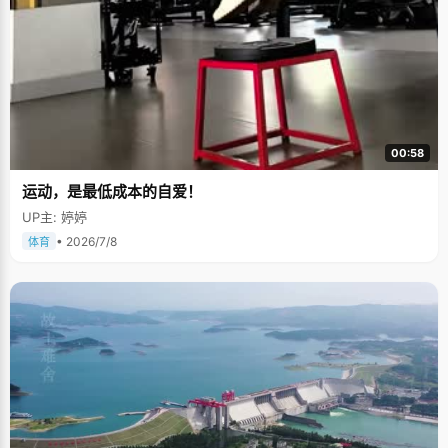
00:58
运动，是最低成本的自爱！
UP主: 婷婷
• 2026/7/8
体育