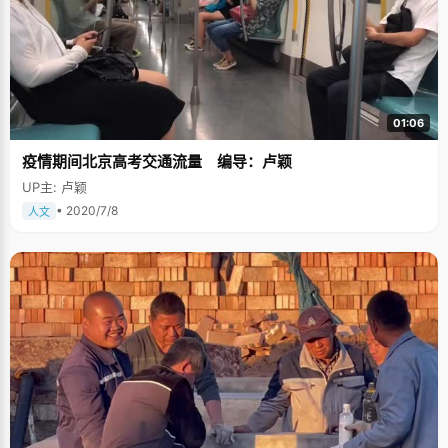
01:06
疫情期间北京高考交通流量 编导：卢颖
UP主: 卢颖
• 2020/7/8
人文