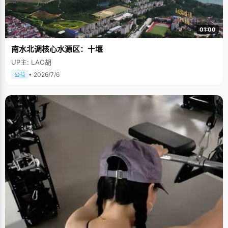
01:00
南水北调核心水源区：十堰
UP主: LAO胡
• 2026/7/6
公益