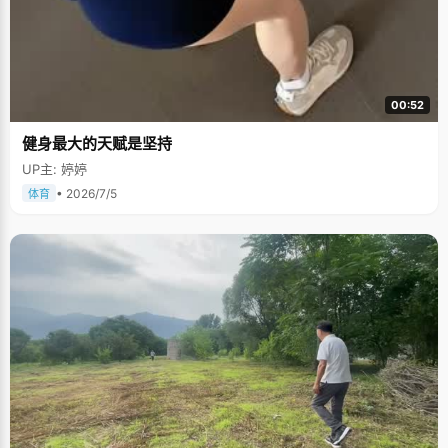
00:52
健身最大的天赋是坚持
UP主: 婷婷
• 2026/7/5
体育