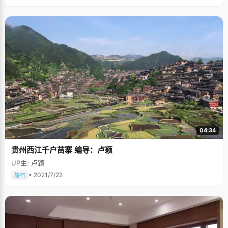
04:34
贵州西江千户苗寨 编导：卢颖
UP主: 卢颖
• 2021/7/22
旅行