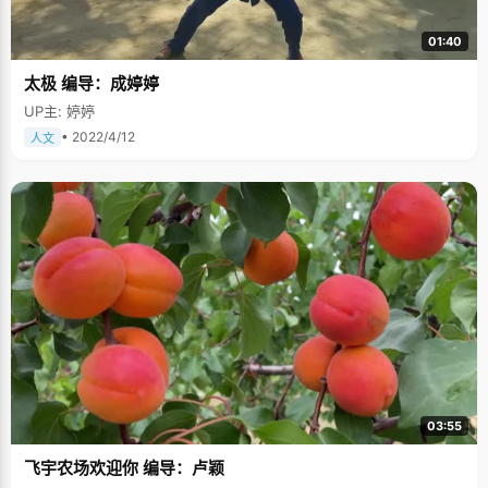
01:40
太极 编导：成婷婷
UP主: 婷婷
• 2022/4/12
人文
03:55
飞宇农场欢迎你 编导：卢颖