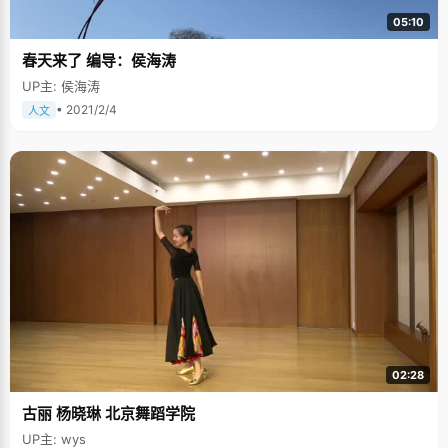
05:10
春天来了 编导：侯海涛
UP主: 侯海涛
• 2021/2/4
人文
02:28
古丽 杨晓琳 北京舞蹈学院
UP主: wys