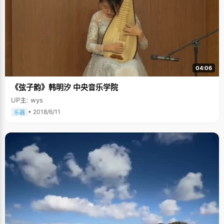
04:06
《弦子韵》韩明汐 中央音乐学院
UP主: wys
• 2018/6/11
乐器