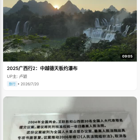
09:05
2025广西行2：中越德天板约瀑布
UP主: 卢颖
• 2026/7/20
旅行