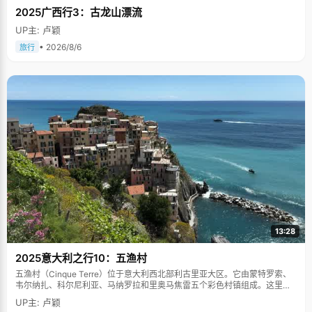
2025广西行3：古龙山漂流
UP主: 卢颖
• 2026/8/6
旅行
13:28
2025意大利之行10：五渔村
五渔村（Cinque Terre）位于意大利西北部利古里亚大区。它由蒙特罗索、
韦尔纳扎、科尔尼利亚、马纳罗拉和里奥马焦雷五个彩色村镇组成。这里依
山傍海，房屋色彩斑斓，1997年被列为世界文化遗产。
UP主: 卢颖