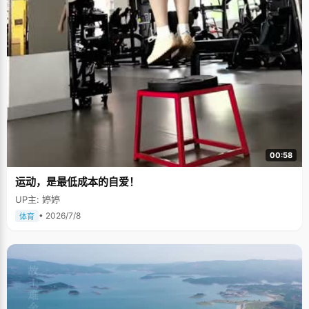
00:58
运动，是最低成本的自爱！
UP主: 婷婷
• 2026/7/8
体育