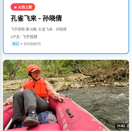
🔥 火热上新
孔雀飞来 - 孙晓倩
飞宇视频 第16期, 孔雀飞来 - 孙晓倩
UP主: 飞宇视频
• 2009/6/15
舞蹈
11:42