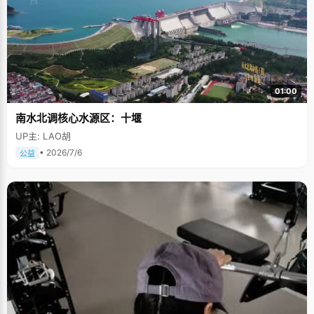
01:00
南水北调核心水源区：十堰
UP主: LAO胡
• 2026/7/6
公益