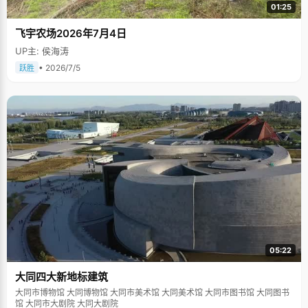
01:25
飞宇农场2026年7月4日
UP主: 侯海涛
• 2026/7/5
跃胜
05:22
大同四大新地标建筑
大同市博物馆 大同博物馆 大同市美术馆 大同美术馆 大同市图书馆 大同图书
馆 大同市大剧院 大同大剧院