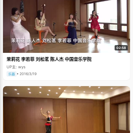
02:58
茉莉花 李若菲 刘松茗 陈人杰 中国音乐学院
UP主: wys
• 2016/3/19
乐器