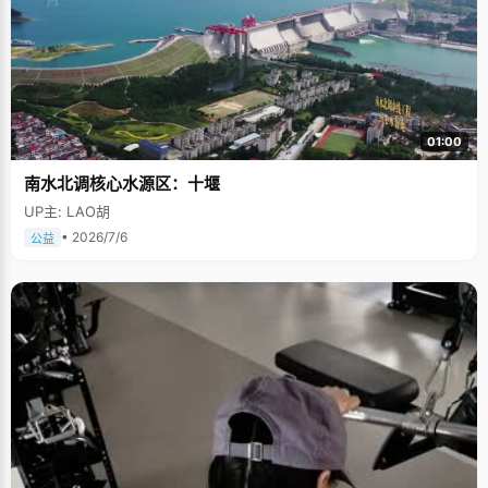
01:00
南水北调核心水源区：十堰
UP主: LAO胡
• 2026/7/6
公益