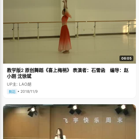
06:05
教学版2 原创舞蹈《喜上梅梢》 表演者：石雪函 编导：赵
小刚 沈徐斌
UP主: LAO胡
• 2018/11/9
舞蹈