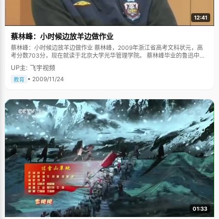
12:41
蔡林峰：小时候边放羊边做作业
蔡林峰：小时候边放羊边做作业 蔡林峰，2009年浙江省高考文科状元，高
考分数703分，现在就读于北京大学光华管理学院。 蔡林峰毕业的鲁迅中学
今年名噪一时，这个办校时间不长，文化底蕴还不够深沉的学校，以前学校
UP主: 飞宇视频
的第一名大多考复旦、人大，最好的时候能达到北大的分数线，而今年一下
子出了两个状元，蔡林峰是"裸分状元"，他的同桌凭着20分的竞赛加分，成
• 2009/11/24
教育
为加分状元。大家都在争议哪个才算是真正的状元，蔡林峰微微一笑，淡然
的说，"其实我也参加了很多竞赛，但是都半途而废了。我挺羡慕那些有竞赛
加分的同学，证明他们有实力"。 边放羊边做作业 蔡林峰从小在农村长大，
属于地道的乡下孩子，"小时候就山上河里的撒野，爬树，掏鸟蛋、捉鱼等等
事情都干过"。为了供两个孩子上学，在蔡林峰还很小的时候，爸爸就出门打
工去了，妈妈在家照顾田地和两个孩子。蔡林峰从小就会干农活，撒种，插
秧、收割等这些农活手到擒来。 小学的时候，蔡林峰的爸爸生病了，花去好
几万块钱，本来已经不宽裕的家庭经济变得越发拮据起来。"从来就没有买过
玩具，有时候一周连一块钱零花钱都没有"。蔡林峰和姐姐很懂事，也很听
话，不乱要东西，课余会帮着妈妈干农活，省去了请人做工的钱。蔡林峰家
里主要经济来源是青梅，到了青梅成熟的季节，他会跟姐姐到山上守夜，防
止有人趁夜偷盗。两个孩子年纪都很小，晚上在漆黑空旷的山顶小屋里，互
相壮胆。周末和放假的时候，蔡林峰每天要到山上去放羊，把羊群赶到有草
吃的地方，然后自己在边上写作业或者看书。 "小时候家里条件很不好，有时
候妈妈要出去借钱给我们缴学费"，蔡林峰有些黯然，两个孩子读书给一个农
村家庭造成的经济负担非常沉重。"还好，我跟姐姐的成绩都不错，现在姐姐
01:33
大学毕业了，家里情况好很多"，蔡林峰说，这次拿了状元，爸爸非常高兴，