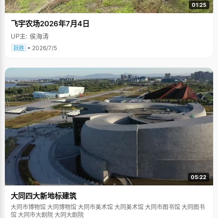
01:25
飞宇农场2026年7月4日
UP主: 侯海涛
• 2026/7/5
跃胜
05:22
大同四大新地标建筑
大同市博物馆 大同博物馆 大同市美术馆 大同美术馆 大同市图书馆 大同图书
馆 大同市大剧院 大同大剧院