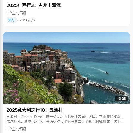
2025广西行3：古龙山漂流
UP主: 卢颖
• 2026/8/6
旅行
13:28
2025意大利之行10：五渔村
五渔村（Cinque Terre）位于意大利西北部利古里亚大区。它由蒙特罗索、
韦尔纳扎、科尔尼利亚、马纳罗拉和里奥马焦雷五个彩色村镇组成。这里依
山傍海，房屋色彩斑斓，1997年被列为世界文化遗产。
UP主: 卢颖