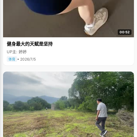
00:52
健身最大的天赋是坚持
UP主: 婷婷
• 2026/7/5
体育