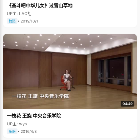
准备春节的时候在村里摆几桌，请所有亲戚朋友们来聚一聚。 梦想是考全校
《奋斗吧中华儿女》过雪山草地
第一 高二时，班主任老师曾批评蔡林峰，"你没有把精力全部付出，所以永远
都只能班上五六名徘徊"。于是，高考之前，蔡林峰最大的梦想就是考全校第
UP主: LAO胡
一，"能上清华北大就更好了，不过只是偶尔的想一下"。蔡林峰每天睡觉之
前都会遐想一番，"我曾想过，如果我拿了省状元会怎么样？如果要拿省状
• 2019/10/1
舞蹈
元，我各科该考多少分，数学多少分、英语多少分、语文多少分？
&hellip;&hellip;"想到语文，蔡林峰就头疼。语文一直是蔡林峰的弱项，为了
不拖后腿，他在忙碌的学习中特别挤出时间来补习语文基础知识，练习作
文。 高考后，不自信的蔡林峰语文估分100，心想着"这回死定了"，全校第
一算是泡汤了，然后开始翻人大、复旦的学校资料。结果语文出乎意料的拿
到126的高分，而且是个高考状元。 大家都说高考的心态很重要，蔡林峰根
据自己的经验总结出一条："所谓心态，就是你不拿高考当高考看，一味的学
习就行了"。 有个全校都认识的妈妈 蔡林峰要特别的感谢妈妈三年来无微不
至的关心和照顾。蔡林峰的妈妈文化水平不高，不能在学习上帮忙，就想办
法在生活上照顾得好一些。俗话说"身体是一切的本钱"，为了让孩子吃得健
康营养，好好学习，蔡林峰的妈妈每周都会给蔡林峰送饭，一周三、四次，
从高一到高三坚持了三年。"我妈是来学校最多的家长，学校的老师和同学都
认识她"，蔡林峰特别幸福的说，"妈妈做的饭很好吃，我的同学都很羡慕
我，有时候会跟我分菜吃。"看着妈妈日渐变白的鬓角，蔡林峰暗自告诉自
己，一定要努力学习，才能回报家人们的支持。 编后：接受采访的时候，蔡
林峰特别淡定从容的成熟感觉给我印象特别深刻，了解了他的经历之后，更
04:49
为这个家境不好但是一直乐观开朗的男孩子欢喜。他的成长看似平淡无奇，
没有太多闪耀亮点的地方，除了那个状元外。但是一直都积极努力的生活态
一枝花 王旋 中央音乐学院
度，是我们无数身在福中的学子们应该感悟和学习的。
UP主: wys
• 2016/4/3
乐器