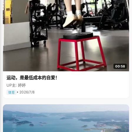
00:58
运动，是最低成本的自爱！
UP主: 婷婷
• 2026/7/8
体育