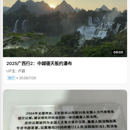
09:05
2025广西行2：中越德天板约瀑布
UP主: 卢颖
• 2026/7/20
旅行