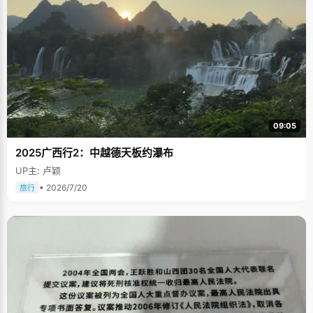
09:05
2025广西行2：中越德天板约瀑布
UP主: 卢颖
• 2026/7/20
旅行