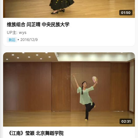
01:50
维族组合 闫芷晴 中央民族大学
UP主: wys
• 2016/12/9
舞蹈
02:31
《江南》莹颖 北京舞蹈学院