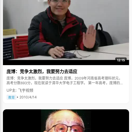
12:15
庞博：竞争太激烈，我要努力去适应
庞博：竞争太激烈，我要努力去适应 庞博，2009年河南省高考理科状元，
高考分数693分，现在就读于清华大学电子工程学。 第一年高考，庞博的目
标是北京科技大学，一向成绩优秀的他在临场发挥的时候犯下了自称为"脑
UP主: 飞宇视频
残"和"非脑残"的两个错误，这是90后的流行语，形容他两个错误最合适不
过："脑残"是指在考语文的时候，由于过分紧张的缘故，庞博犯下非常低级
• 2010/4/14
教育
的错误，竟然将答题卡上A和B卡顺序涂错了，最后语文成绩以惨淡悲剧收
场。"非脑残"则是指"希望越大，失望越大"，考前庞博一直就想着要考上北京
科技大学，过分清晰的目标和理想，在压力的作用下，使心态紧张和患得患
失，考试失利也就不可避免了。 庞博是个开朗的大男生，笑容灿烂，真诚，
他推了推鼻梁上的丝边眼镜，有些欣慰的说，"幸好，高考给了我一次改变错
误的机会"。 庞博有一句"名"言："给我勇气让我接受以前不可改变的，给我
力量让我去改变以后可以改变的"，这句话在无数次挫折和彷徨的时候，给庞