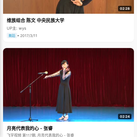
02:28
维族组合 陈文 中央民族大学
UP主: wys
• 2017/3/11
舞蹈
02:24
月亮代表我的心 - 张睿
飞宇视频 第117期, 月亮代表我的心 - 张睿