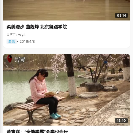
03:14
柔美漫步 曲靓烨 北京舞蹈学院
UP主: wys
• 2016/4/8
舞蹈
13:40
董吉洋：“全能学霸”会学也会玩