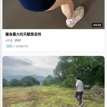
00:52
健身最大的天赋是坚持
UP主: 婷婷
• 2026/7/5
体育