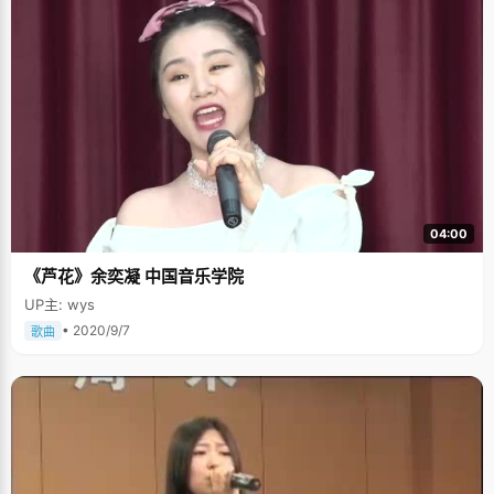
04:00
《芦花》余奕凝 中国音乐学院
UP主: wys
• 2020/9/7
歌曲