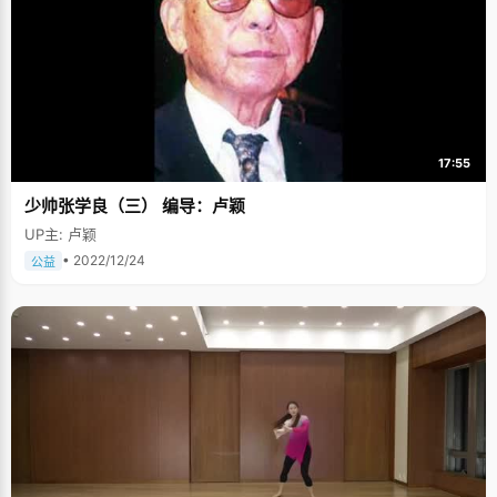
博以继续奋斗的动力。既然过去无法改变，那就索性选择忘记过去的不快，
用积极的态度来面对未来的学习和生活。 在高四复读的一年中，庞博变得淡
泊、诚恳起来。"高四那年我收获挺大的，"庞博说，"首先我知道了自己学习
中的缺点和不足，一点一点的来弥补。其次高考失利的心态因素，让我一直
没有定太明确的目标，只是都静下心来认真的查缺补漏，整个人变得平和了
很多"。因为这种谦虚和认真的态度，庞博的成绩在高四一年突飞猛进。庞博
的经历再次向我们证明了心态对于高考的重要性。 庞博说自己不是那种特聪
明的学生，也不是最最勤奋的那个，总结一下过去的学习经验，只有一个优
点，那就是清楚知道自己什么时候该做什么事情。 玩网游不是错误，错误的
17:55
是玩得失控。高四的上半年，仗着之前还算扎实的基础和多一年学习经历的
优势，也为了发泄学习压力，庞博开始迷上网游，在坚持玩了一个月网游之
少帅张学良（三） 编导：卢颖
后，成绩出现了大幅下滑。庞博一下惊醒过来，还不等爸爸批评，就自己主
动的就将电脑中的游戏程序果断删除，在下半年的学习中，严厉的克制自
UP主: 卢颖
己，甚至连电脑也不碰一下。 在庞博所在的学校里，有一种邪乎的传言，说
庞博对于学习达到了疯狂的地步，虽然这有点夸张，但多少反映出了庞博学
• 2022/12/24
公益
习的勤奋和努力。为了多学习一点，庞博每天早上5：30分准时起床背单
词。"刚开始起不来，后来我用了狠招，每天闹钟一响，我就使劲的将被子掀
开，冷空气钻进被窝，猛的冷一下脑子就清醒了"，庞博说，"竞争太激烈
了，没有办法改变现实，就只能努力的去适应了"。 庞博总结自己的学习经
验，那就是"弄清问懂"。"什么东西都不要一知半解，一定要弄清楚弄透彻，
看很多同学学习不太努力但是成绩很好，就是因为它们把知识弄得很清楚，
大概就是&lsquo;打破沙锅问到底&rsquo;吧。"