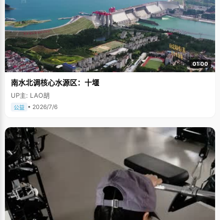
01:00
南水北调核心水源区：十堰
UP主: LAO胡
• 2026/7/6
公益