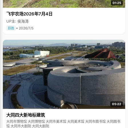
01:25
飞宇农场2026年7月4日
UP主: 侯海涛
• 2026/7/5
跃胜
05:22
大同四大新地标建筑
大同市博物馆 大同博物馆 大同市美术馆 大同美术馆 大同市图书馆 大同图书
馆 大同市大剧院 大同大剧院