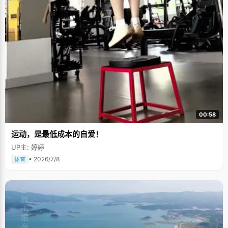
00:58
运动，是最低成本的自爱！
UP主: 婷婷
• 2026/7/8
体育