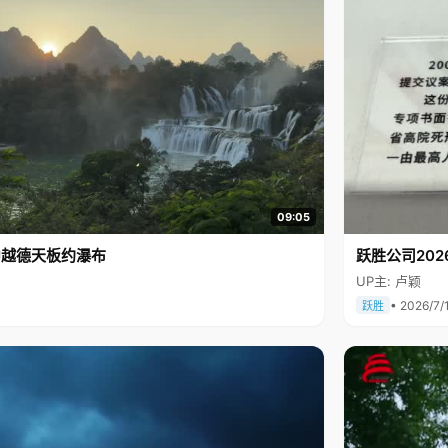
09:05
中越德天板约瀑布
跃胜公司202
UP主: 卢颖
• 2026/7/
跃胜