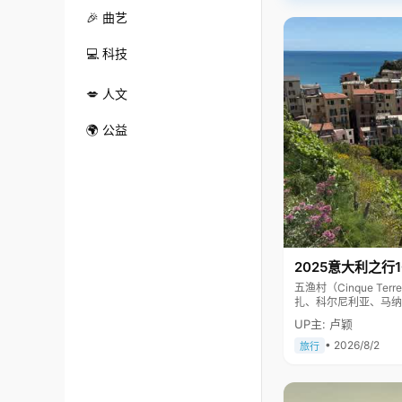
🎉 曲艺
💻 科技
💋 人文
🌍 公益
2025意大利之行
五渔村（Cinque 
扎、科尔尼利亚、马纳
色彩斑斓，1997年
UP主: 卢颖
• 2026/8/2
旅行