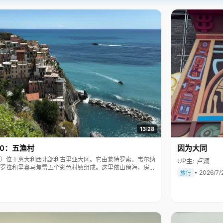
13:28
10：五渔村
因为大同
Terre）位于意大利西北部利古里亚大区。它由蒙特罗索、韦尔纳
UP主: 卢颖
罗拉和里奥马焦雷五个彩色村镇组成。这里依山傍海，房屋
• 2026/7/
旅行
被列为世界文化遗产。