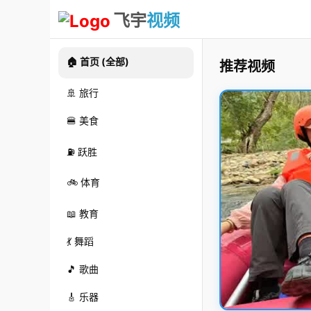
飞宇
视频
🏠 首页 (全部)
推荐视频
🚢 旅行
🍔 美食
⛽ 跃胜
🚲 体育
📖 教育
💃 舞蹈
🎵 歌曲
🎸 乐器