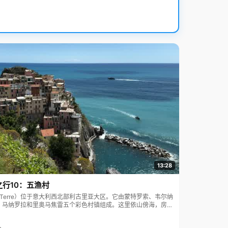
13:28
之行10：五渔村
ue Terre）位于意大利西北部利古里亚大区。它由蒙特罗索、韦尔纳
、马纳罗拉和里奥马焦雷五个彩色村镇组成。这里依山傍海，房屋
7年被列为世界文化遗产。