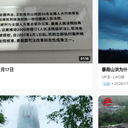
01:16
月17日
暴雨山洪为什
UP主: LAO胡
• 2026/7/
公益