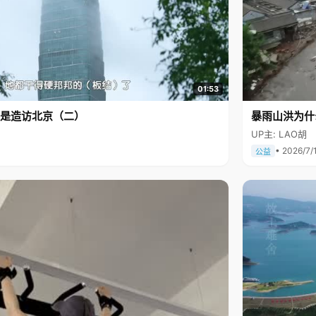
01:53
是造访北京（二）
暴雨山洪为什
UP主: LAO胡
• 2026/7/
公益