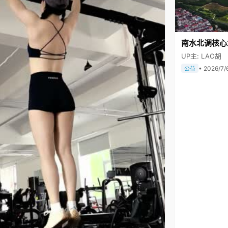
南水北调核心
UP主: LAO胡
• 2026/7/
公益