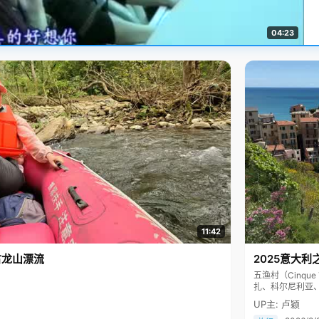
04:23
11:42
古龙山漂流
2025意大利
五渔村（Cinq
扎、科尔尼利亚
色彩斑斓，199
UP主: 卢颖