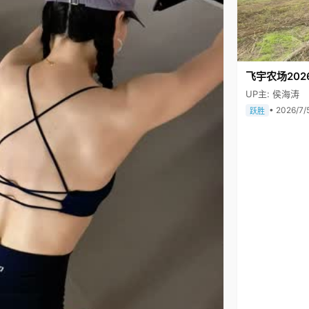
飞宇农场202
UP主: 侯海涛
• 2026/7/
跃胜