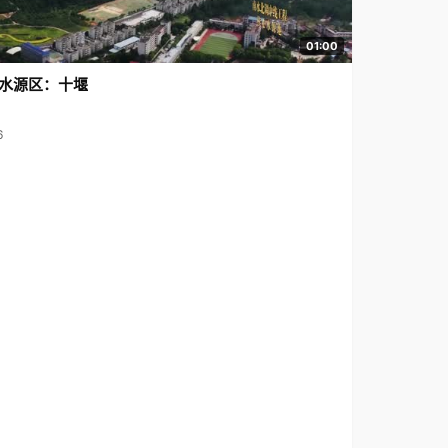
01:00
水源区：十堰
6