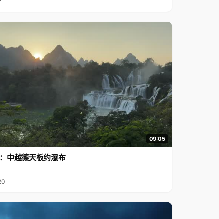
2
09:05
行2：中越德天板约瀑布
20