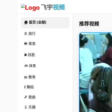
飞宇
视频
🏠 首页 (全部)
推荐视频
🚢 旅行
🍔 美食
⛽ 跃胜
🚲 体育
📖 教育
💃 舞蹈
🎵 歌曲
🎸 乐器