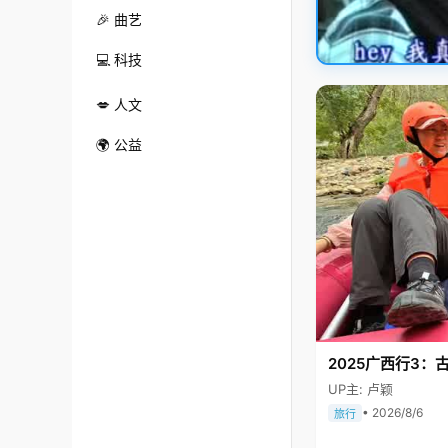
🎉 曲艺
💻 科技
💋 人文
🌍 公益
2025广西行3：
UP主: 卢颖
• 2026/8/6
旅行