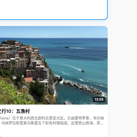
13:28
之行10：五渔村
ue Terre）位于意大利西北部利古里亚大区。它由蒙特罗索、韦尔纳
、马纳罗拉和里奥马焦雷五个彩色村镇组成。这里依山傍海，房屋
7年被列为世界文化遗产。