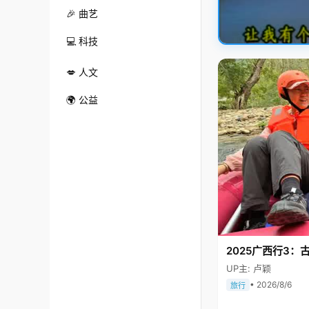
🎉 曲艺
💻 科技
💋 人文
🌍 公益
2025广西行3：
UP主: 卢颖
• 2026/8/6
旅行