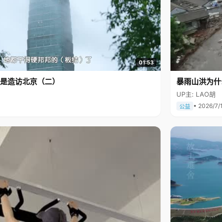
01:53
是造访北京（二）
暴雨山洪为什
UP主: LAO胡
• 2026/7/
公益