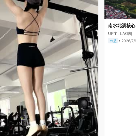
南水北调核心
UP主: LAO胡
• 2026/7/
公益