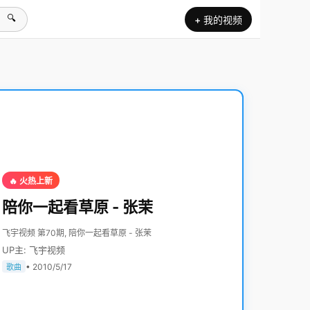
🔍
+ 我的视频
🔥 火热上新
陪你一起看草原 - 张茉
飞宇视频 第70期, 陪你一起看草原 - 张茉
UP主: 飞宇视频
• 2010/5/17
歌曲