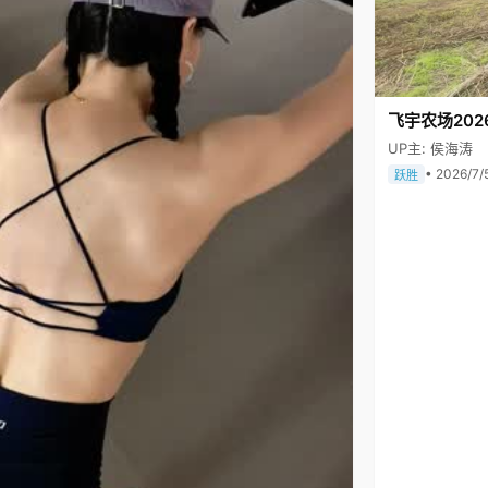
飞宇农场202
UP主: 侯海涛
• 2026/7/
跃胜