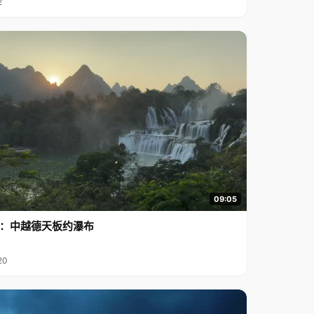
2
09:05
行2：中越德天板约瀑布
20