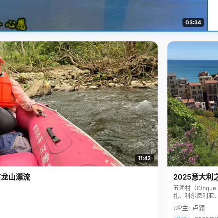
03:34
11:42
古龙山漂流
2025意大利
五渔村（Cinq
扎、科尔尼利亚
色彩斑斓，199
UP主: 卢颖