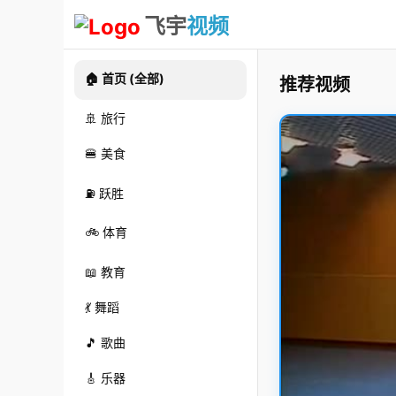
飞宇
视频
🏠 首页 (全部)
推荐视频
🚢 旅行
🍔 美食
⛽ 跃胜
🚲 体育
📖 教育
💃 舞蹈
🎵 歌曲
🎸 乐器