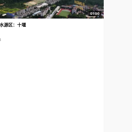
01:00
水源区：十堰
6