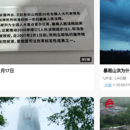
01:16
月17日
暴雨山洪为什
UP主: LAO胡
• 2026/7/
公益