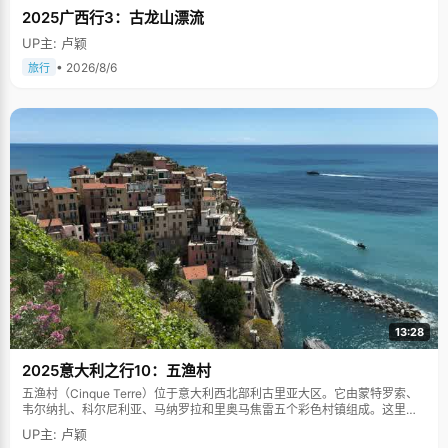
2025广西行3：古龙山漂流
UP主: 卢颖
• 2026/8/6
旅行
13:28
2025意大利之行10：五渔村
五渔村（Cinque Terre）位于意大利西北部利古里亚大区。它由蒙特罗索、
韦尔纳扎、科尔尼利亚、马纳罗拉和里奥马焦雷五个彩色村镇组成。这里依
山傍海，房屋色彩斑斓，1997年被列为世界文化遗产。
UP主: 卢颖