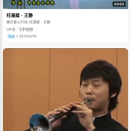
03:03
枉凝眉 - 王静
赈灾爱心行动, 枉凝眉 - 王静
UP主: 飞宇视频
• 2010/4/18
歌曲