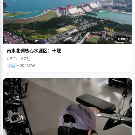
01:00
南水北调核心水源区：十堰
UP主: LAO胡
• 2026/7/6
公益