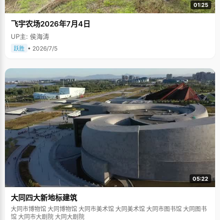
01:25
飞宇农场2026年7月4日
UP主: 侯海涛
• 2026/7/5
跃胜
05:22
大同四大新地标建筑
大同市博物馆 大同博物馆 大同市美术馆 大同美术馆 大同市图书馆 大同图书
馆 大同市大剧院 大同大剧院