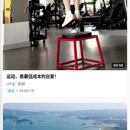
00:58
运动，是最低成本的自爱！
UP主: 婷婷
• 2026/7/8
体育