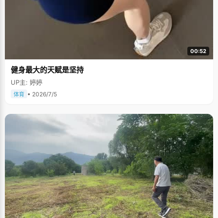
00:52
健身最大的天赋是坚持
UP主: 婷婷
• 2026/7/5
体育