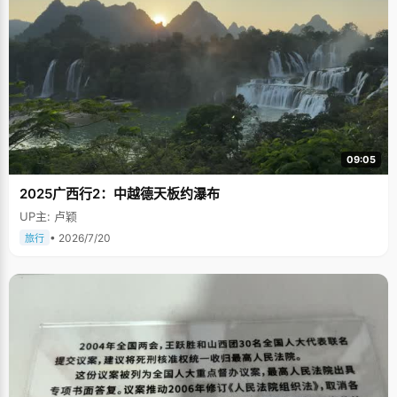
09:05
2025广西行2：中越德天板约瀑布
UP主: 卢颖
• 2026/7/20
旅行