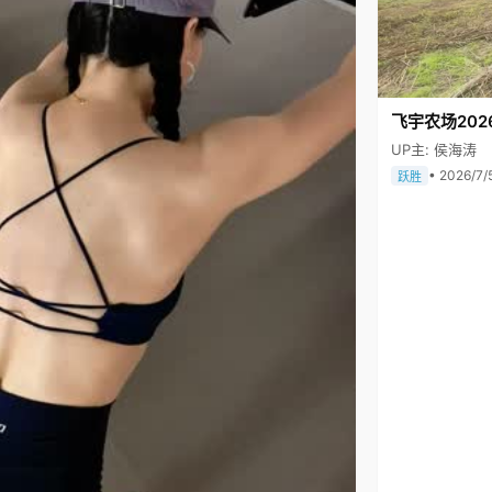
飞宇农场202
UP主: 侯海涛
• 2026/7/
跃胜