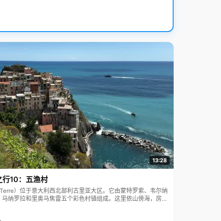
13:28
之行10：五渔村
ue Terre）位于意大利西北部利古里亚大区。它由蒙特罗索、韦尔纳
、马纳罗拉和里奥马焦雷五个彩色村镇组成。这里依山傍海，房屋
7年被列为世界文化遗产。