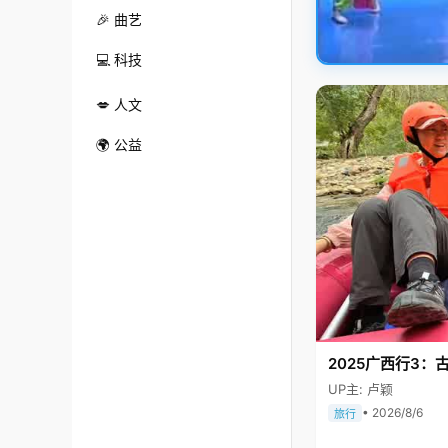
🎉 曲艺
💻 科技
💋 人文
🌍 公益
2025广西行3：
UP主: 卢颖
• 2026/8/6
旅行