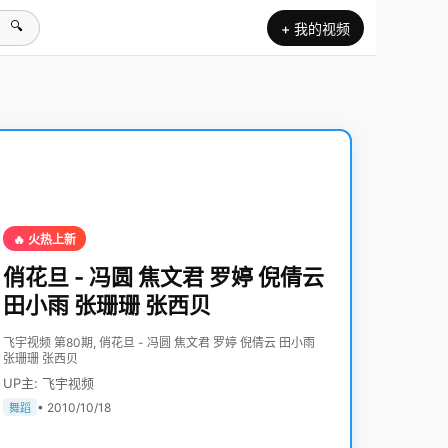
🔍
+ 我的视频
🔥 火热上新
俏花旦 - 冯圆 焦文君 罗婷 倪倩云
田小雨 张珊珊 张西贝
飞宇视频 第80期, 俏花旦 - 冯圆 焦文君 罗婷 倪倩云 田小雨
张珊珊 张西贝
UP主: 飞宇视频
• 2010/10/18
舞蹈