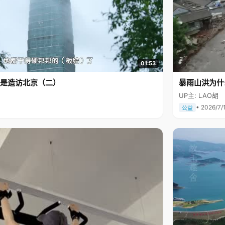
01:53
是造访北京（二）
暴雨山洪为什
UP主: LAO胡
• 2026/7/
公益