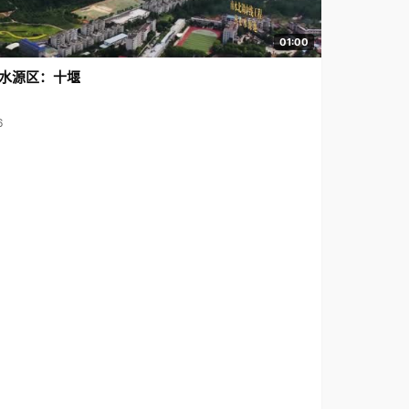
01:00
水源区：十堰
6