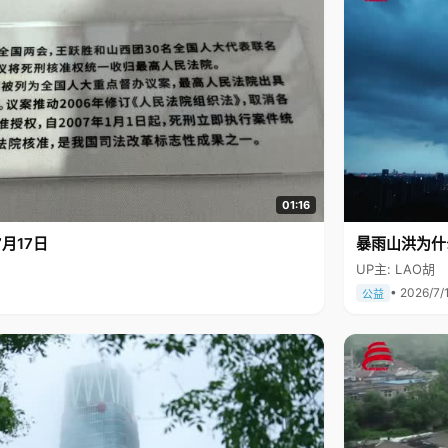
01:16
月17日
暴雨山洪为什
UP主: LAO胡
• 2026/7/
公益