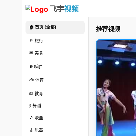
飞宇
视频
🏠 首页 (全部)
推荐视频
🚢 旅行
🍔 美食
⛽ 跃胜
🚲 体育
📖 教育
💃 舞蹈
🎵 歌曲
🎸 乐器