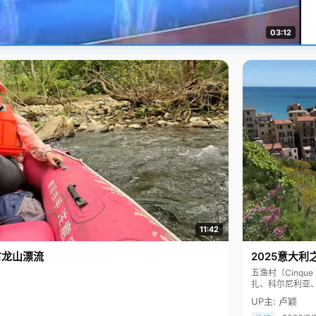
03:12
11:42
古龙山漂流
2025意大利
五渔村（Cinq
扎、科尔尼利亚
色彩斑斓，199
UP主: 卢颖