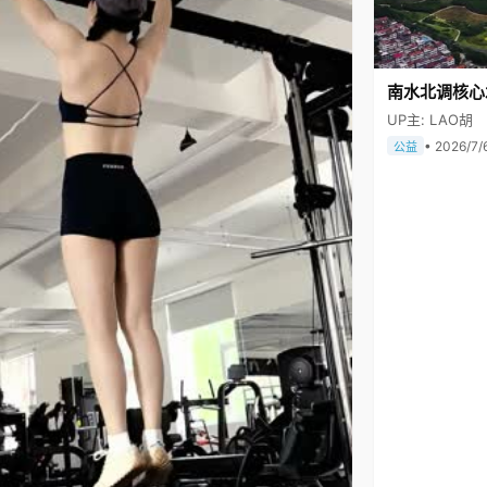
南水北调核心
UP主: LAO胡
• 2026/7/
公益