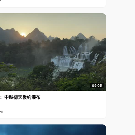
2
09:05
行2：中越德天板约瀑布
20