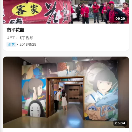
09:29
南平花鼓
UP主: 飞宇视频
• 2018/8/29
曲艺
05:04