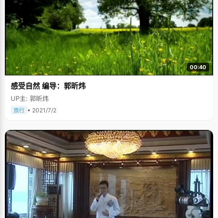
00:40
感受自然 编导：郭昕炜
UP主: 郭昕炜
• 2021/7/2
旅行