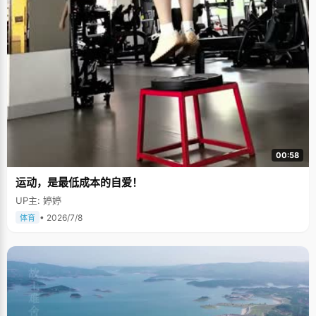
00:58
运动，是最低成本的自爱！
UP主: 婷婷
• 2026/7/8
体育