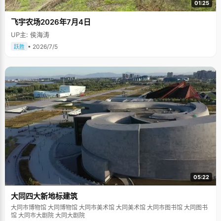
01:25
飞宇农场2026年7月4日
UP主: 侯海涛
• 2026/7/5
跃胜
05:22
大同四大新地标建筑
大同市博物馆 大同博物馆 大同市美术馆 大同美术馆 大同市图书馆 大同图书
馆 大同市大剧院 大同大剧院