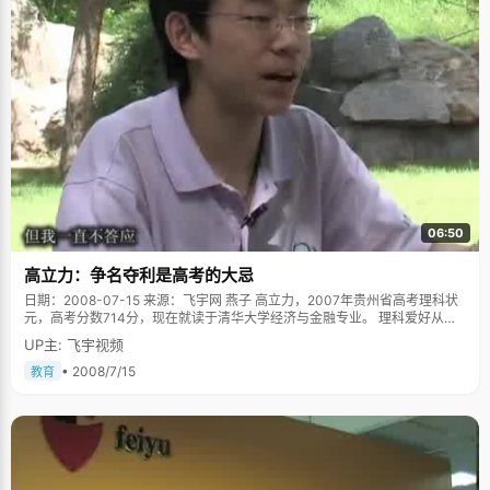
06:50
高立力：争名夺利是高考的大忌
日期：2008-07-15 来源：飞宇网 燕子 高立力，2007年贵州省高考理科状
元，高考分数714分，现在就读于清华大学经济与金融专业。 理科爱好从小
培养 高立力的妈妈是法官，爸爸是教师，他们对儿子的启蒙教育从讲故事和
UP主: 飞宇视频
背唐诗开始，尽管如此，高立力的语文成绩还是不尽人意。他对理科的爱好
从小就显出雏形，对神秘的自然界，以及各种生物和生长规律充满了好
• 2008/7/15
教育
奇，"小时候我最喜欢看的书就是《十万个为什么》、《恐龙的奥秘》、《宇
宙的起源》之类的科普书籍，对写作文之类的很迟钝"。高立力最喜欢上的课
就是自然和生物，他会跑到郊区抓蝴蝶、飞蛾回来做标本，还常常把看到的
不知名小虫、黄鳝、蜻蜓等等带回家里研究，让爱干净的妈妈又爱又恨。上
生物课的时候教种豆芽，高立力就自己弄来堆黄豆和小盆，按照书上写的每
个步骤认真操作，种出了一堆白白的豆芽。 高立力最崇拜的人爱因斯坦，钱