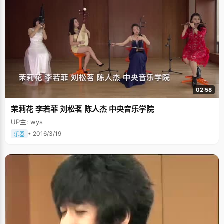
得最轻松最快乐的一年，一是因为本来基础就很扎实，二是心里没有包袱
&hellip;&hellip;"自此，冯晓君迷上计算机，迷上了编程，不过很可惜，他在
了："以前想的是&lsquo;我非清华不读&rsquo;，第二年想的是&lsquo;我尽
计算机编程竞赛中始终不理想，最好成绩就是2002、2003年全国信息学分
量去考，除了清华，其他一些学校也挺好的。&rsquo;"心态放轻松了，高立
区联赛二等奖。有些失意的冯晓君忿忿的去参加了其他竞赛，结果拿到了
力的学习也有了很大的进步。第二次高考中，他正常发挥了自己的水平，对
2004年全国物理竞赛三等奖，2003年全国中学生英语能力竞赛一等奖。"真
最后的成绩挺满意的。 高立力考上清华，最得意的是高爸爸。高爸爸高考的
是有心栽花花不开，无心插柳柳成荫呀，"冯晓君只好用这句话来告慰自己。
时候就是县里的状元，所以对儿子期望很高，儿子考上清华，也不枉费了从
高三的时候，冯晓君顺利通过了清华的保送生考试，另外的专业，为了证明
小就对儿子使劲灌输清华情节的初衷，"爸爸比我还兴奋和激动，觉得心中的
自己，争取考上自己喜欢的专业，冯晓君参加了高考，708分，终于如愿考
一块石头终于落地了。" 高立力是典型的南方男孩，身材不高，看起来很文弱
入了清华大学计算机系。 冯晓君的爸爸妈妈工作都很忙，没有太多时间来管
的样子，但是他非常爱笑，张口一笑，开朗随和的性格立马显现了出来，健
他学习上的事情，不过，冯晓君很懂事，在学习上很用功，成绩一直非常
谈，而且非常幽默，在同学中颇为受欢迎，不管是学习好抑或差，性格随和
好，在同学们眼中有着些小小的威望，老师问很多人问题，总以冯晓君的答
还是孤僻的人，他都能与之和睦相处。这样优秀又有幽默感的男孩必然是女
案为准则。冯晓君说起这么个小故事，"记得小学的时候学加减法，老师问
孩子暗恋的对象，常常有小女生给高立力写信，或者发短信，他都婉拒了，
02:58
&lsquo;几比几多多少&rsquo;和&lsquo;几比几少多少&rsquo;分别用加法还
但是会把收到的"情书"都留下来，"只是觉得自己还没有做好这个准备，还是
是减法？好几个同学回答说&lsquo;前面用减后边用加&rsquo;，老师又问
学习重要吧。"说着，高立力腼腆的笑了起来。 现在高立力在大学里的主要目
茉莉花 李若菲 刘松茗 陈人杰 中央音乐学院
我，我说&lsquo;跟他们一样&rsquo;，结果老师特别失望，之后回答的十多
标还是学习，对于以后的发展路线还不是特别明朗，他还是很乐观的想，尽
个同学见我也这么说就跟着我说了。结果老师说都用减法，我才恍然大悟，"
量把学习搞好总归是没错的。他最喜欢参加清华大学的众多竞赛，从中可以
UP主: wys
至今冯晓君还非常深刻的记得当时老师失望的表情，"看来什么事情都要用脑
将自己的理论知识付诸实践，提高专业水平。另外，讲座众多，名师汇聚也
子好好想一想，可不能人云亦云，盲目崇拜哦。" 6：30起床，6：50到教
• 2016/3/19
乐器
是清华的优势，一有时间，高立力就会去听大师们的讲座，他觉得那是一种
室，边吃早点边看语文英语的基础知识； 8：00上课，中午午休一个小时，
精神上的享受。关于其他，高立力微笑，"有缘了再说吧"。
利用半个多小时进行英语阅读，之后稍作放松，准备下午的课程； 17：30
——18：30 体育锻炼； 19：00开始学习，晚上安排英语训练和数学复习，
各一个小时，然后是理科三个学科，共2个小时； 23：00睡觉。 以上是冯晓
君高中时候的一天生活作息时间表，回首高中时候的学习生活，冯晓君总结
出两条：一是有限的时间更要合理利用，二是注意劳逸结合，从上边的作息
表中可见一斑。有一会同学回忆说："高一的时候，我还算比较认真学习的，
早上去教室挺早，不过再怎么也没有冯晓君早"，看来一切来得都不是凭空
的。除了学习，冯晓君还是个十足的活跃分子，喜欢体育运动，"什么都会一
点，但不是很精通"，每天下午最后一节课铃声响起，就见到一个小小的身影
冲出教室，抢占一个乒乓球桌，准备开战。 除了体育运动，冯晓君还是个爱