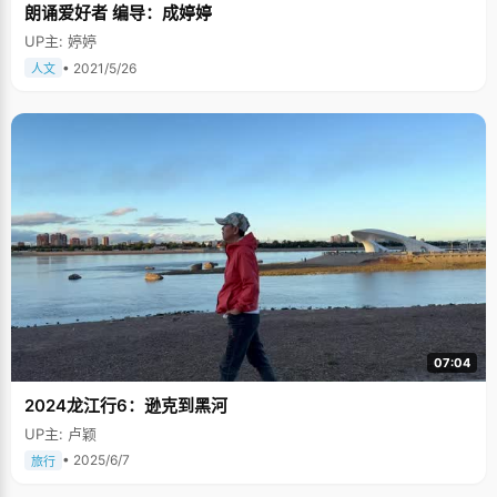
朗诵爱好者 编导：成婷婷
UP主: 婷婷
• 2021/5/26
人文
07:04
2024龙江行6：逊克到黑河
UP主: 卢颖
• 2025/6/7
旅行