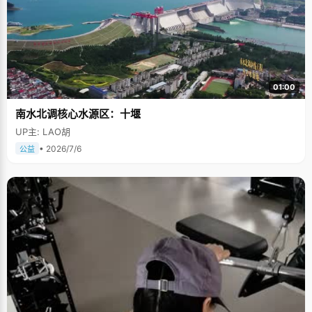
01:00
南水北调核心水源区：十堰
UP主: LAO胡
• 2026/7/6
公益