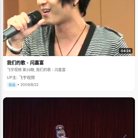
好文艺的小男孩，他现在大学里担任计算机系学生会主席，学校文艺部副部
长。他可是个非常称职的干部，时刻牢记着自己学生会主席的身份，与我们
打过招呼，就开始忙着介绍计算机系即将举办的学生节活动，希望能找到一
个合适的合作伙伴。我左看右看，冯晓君都不像一个文艺青年，他不以为
然，"虽然我没有文艺特长，但只要负责任，热心，能找到人，组织人来参加
文艺活动就行了。"想想也有道理，领导只需要宏观调控就可以了。清华学生
节综艺晚会上，冯晓君组织同学们排演的由《赤壁之战》改编的历史搞笑
剧，引起了不小反响，他自己在剧中扮演了"诸葛亮"一角，给大家留下了深
刻印象，该戏也奠定了冯晓君在"文艺界"的威望。 冯晓君透露以前还学过相
声呢，"小时候我个子小，比较有特色，被老师看上了，找了个高的同学搭
04:24
档，说了两年的相声呢"。 冯晓君笃定的眼神，表示 "我还是有东西的。"唱
歌就不敢恭维了，一个同学在blog里爆料说："冯晓君学习很好，但不是书呆
我们的歌 - 闫嘉富
子，记得他在教室唱歌的样子，吓得大家都跑了出去&hellip;&hellip;"冯晓君
不禁脸红了起来。
飞宇视频 第29期, 我们的歌 - 闫嘉富
UP主: 飞宇视频
• 2009/8/22
歌曲