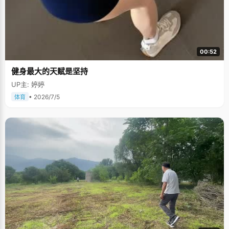
00:52
健身最大的天赋是坚持
UP主: 婷婷
• 2026/7/5
体育