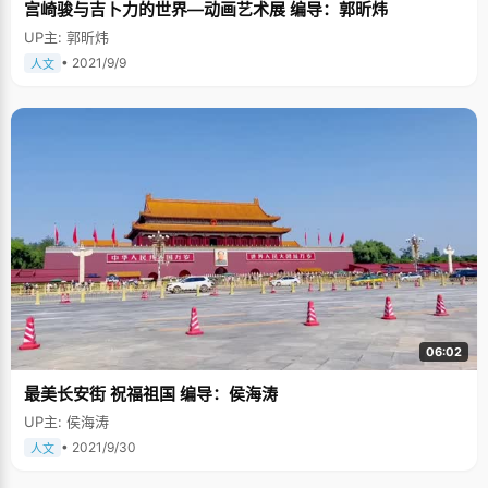
宫崎骏与吉卜力的世界—动画艺术展 编导：郭昕炜
UP主: 郭昕炜
• 2021/9/9
人文
06:02
最美长安街 祝福祖国 编导：侯海涛
UP主: 侯海涛
• 2021/9/30
人文