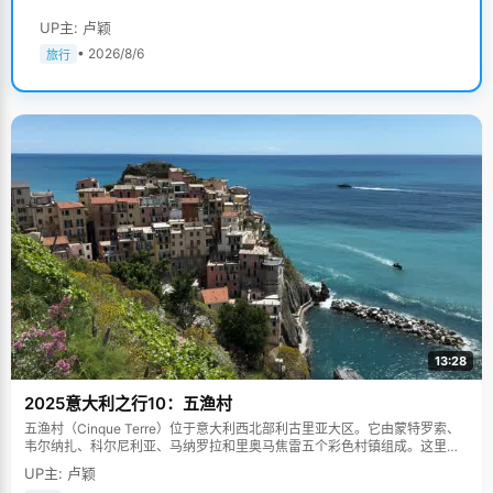
UP主: 卢颖
• 2026/8/6
旅行
13:28
2025意大利之行10：五渔村
五渔村（Cinque Terre）位于意大利西北部利古里亚大区。它由蒙特罗索、
韦尔纳扎、科尔尼利亚、马纳罗拉和里奥马焦雷五个彩色村镇组成。这里依
山傍海，房屋色彩斑斓，1997年被列为世界文化遗产。
UP主: 卢颖