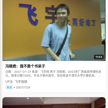
学森以及高森等科学家，小时候一直梦想着能成为像他们一样让人敬佩的科
学家，"他们在某些领域中有卓越的才华，让人敬佩，而且他们的爱国也热情
让人尊重。小时候别人问我长大要干什么，我都回答&lsquo;科学家
&rsquo;。现在也还有这样的梦想呢。只是发现当科学家并不那么容易。" 高
立力的爸爸是当地小有名气的作家，一手的好文章让人称道，虽然他对儿子
在文学上的差强人意有些遗憾，但是他还是很尊重儿子的兴趣爱好。高爸爸
跟儿子在一起的时候谈论的都是些宏观的东西，人生观、世界观、价值取向
等等，"爸爸常跟我讲一些青年才俊的成功励志故事，比如马云、巴菲特、马
化腾等人的成功经历"高立力说，可能受到爸爸的影响，所以自己选择了清华
大学的经济与金融专业。或许，在不久后，中国又会多出一个像马云一样的
神奇人物呢。 争名夺利是高考的大忌 谈到学习经历，高立力嘿嘿笑了起来，
毫不谦虚的说："从小学习成绩都非常的好，常常拿第一。" 高立力高中时候
可是学校的名人，因为成绩非常优异，每次学校大会颁奖的时候，他总是第
一个站到台上的，所以在学校里颇有名气。但是他最终还是在第一次高考中
落榜，让很多人万分惊诧。语文才考了99分，其他优势科目也不同程度的失
11:03
误，与自己一直以来心慕的清华大学无缘，回想起高考的经历，高立力感慨
万千。 "那时候特别在意名次，成绩，以及别人对我的看法，过得特别压抑，
冯晓君：我不是个书呆子
自己给自己压力，成绩老是提高不上去"，高立力说，"还有心态也不对，过
于追求名次，想冲击全省前几名，而且想着非清华不上，高考那几天满脑子
日期：2007-07-31 来源：飞宇网 燕子 冯晓君，2005年广西省高考理科状
想的就是高考要考多好等等，越想越紧张，做题的时候异常谨慎，结果速度
元，高考分数708分，毕业于柳州高中，现在就读于清华大学计算机系。 冯
下来了，失误也多了。" 高立力高考失误是所有人都没有想到的，不仅对他自
晓君，应了名字里的"晓"字，冯晓君个子确实不高，典型的南方小男孩。冯
UP主: 飞宇视频
己，对家里，对学校打击都很大，这在当时可谓是个"爆炸性的新闻"了，因
晓君长得很精神，尤其是眼睛，眼光闪烁，透着机灵和聪明。 冯晓君在清华
为校长曾经对他信心百倍："所有人都可能考不上清华，但高立力肯定能考
学的是计算机，这是他一直就非常喜欢的专业，不过他接触计算机却不是特
• 2007/7/24
教育
上。"得知名落孙山以后，高立力几乎不敢回学校，觉得愧对所有老师，校
别早。当年中考之后的那个暑假，冯晓君在街上偶然看到有个学校在举办电
长，最后，他选择了一个新的学校进行复读。 复读班里，大家都有着失利的
脑培训班，在这之前，他从来没有玩过电脑，"字也不会打"，冯晓君想借这
经历，很多人跟高立力一样仅仅因为几分而与清华失之交臂。出于 "同病相
次机会学习一下电脑知识。没想到，老师一开始就教电脑编程，这给冯晓君
怜"的感觉，高立力很快融入了这个集体。他认真分析了自己失利的原因，得
一个不小的下马威，更想不到的是，冯晓君的同学们大多是小学三、四年级
出了高考不能争名夺利，负担过重的结论。高立力说高四是自己整个高中过
的小学生。冯晓君偶尔会用很同情的眼光看着他们："这些小孩子真可怜