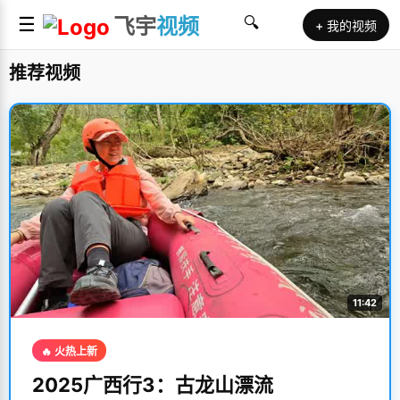
☰
飞宇
视频
🔍
+ 我的视频
推荐视频
11:42
🔥 火热上新
2025广西行3：古龙山漂流