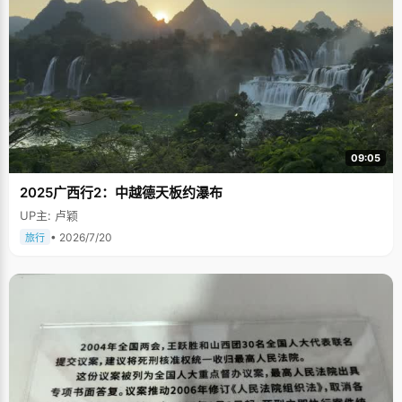
09:05
2025广西行2：中越德天板约瀑布
UP主: 卢颖
• 2026/7/20
旅行