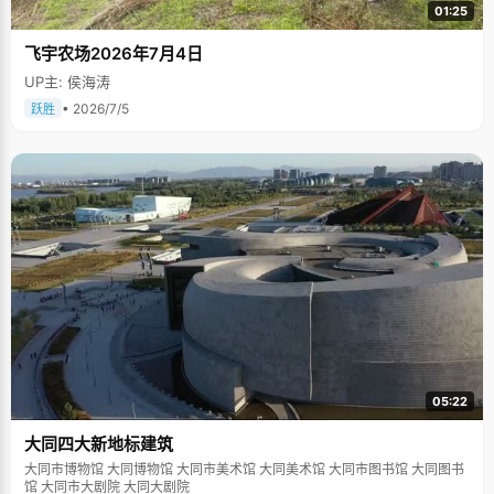
01:25
飞宇农场2026年7月4日
UP主: 侯海涛
• 2026/7/5
跃胜
05:22
大同四大新地标建筑
大同市博物馆 大同博物馆 大同市美术馆 大同美术馆 大同市图书馆 大同图书
馆 大同市大剧院 大同大剧院