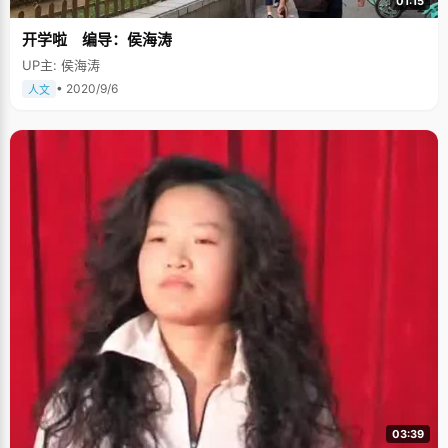
01:15
开学啦 编导：侯海涛
UP主: 侯海涛
• 2020/9/6
人文
03:39