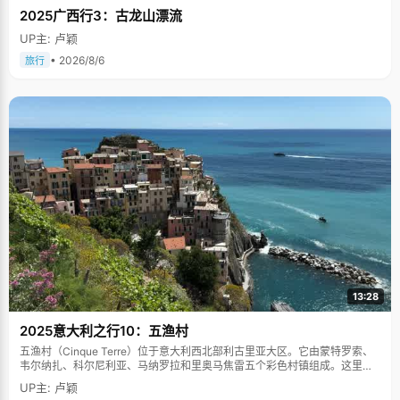
2025广西行3：古龙山漂流
UP主: 卢颖
• 2026/8/6
旅行
13:28
2025意大利之行10：五渔村
五渔村（Cinque Terre）位于意大利西北部利古里亚大区。它由蒙特罗索、
韦尔纳扎、科尔尼利亚、马纳罗拉和里奥马焦雷五个彩色村镇组成。这里依
山傍海，房屋色彩斑斓，1997年被列为世界文化遗产。
UP主: 卢颖