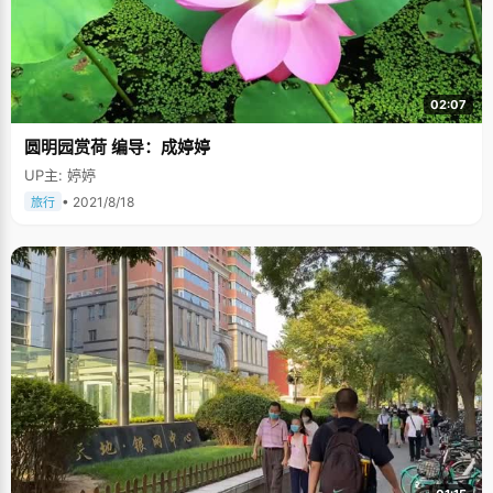
02:07
圆明园赏荷 编导：成婷婷
UP主: 婷婷
• 2021/8/18
旅行