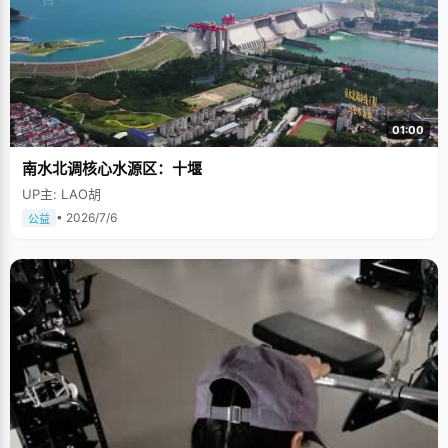
01:00
南水北调核心水源区：十堰
UP主: LAO胡
• 2026/7/6
公益