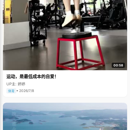
00:58
运动，是最低成本的自爱！
UP主: 婷婷
• 2026/7/8
体育