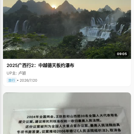
09:05
2025广西行2：中越德天板约瀑布
UP主: 卢颖
• 2026/7/20
旅行