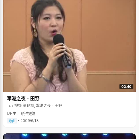
了零分，15分钟4道题，她一个也没答上来，多亏小学时候拿了个数学竞赛
的奖她才得以进入重点初中。周围同学都是考上的，只有自己例外，黄迪舟
很受挫，压力很大，性格里的坚韧性发挥了作用，就闷着头使劲地努力，成
绩慢慢一点点好起来，到最后以优异的成绩考上了重点高中。黄迪舟说自己
是那种"路遥知马力"的人，"不灵气，不聪明，但很适合高考这个制度的，用
很多时间来准备，日积月累，好好考虑这些事情，想明白了，最后就拿到了
好成绩。"智商的差别其实并不是很大，反而态度和习惯很重要。很多人不聪
明，但是做事很认真沉稳，最后也能达到成功。 学书法锻炼耐性 黄迪舟从五
岁开始学书法，妈妈觉得书法可以很好的帮助小孩子定性，不仅仅可以写好
字，认字还可以锻炼耐性。每个星期到老师那学习，然后每天用很长时间练
习，写的时候要集中所有注意力，幸亏黄迪舟本身就是个比较文静的女孩
子，才能一直坚持下来。练习书法不仅仅养成了黄迪舟沉稳、认真、坚韧的
性格，也培养了她平和的心态，不争不抢，从容行事。 不过练习书法也为黄
迪舟带来了一些小小的麻烦。"学习书法的时候很多字都已经认识了，但是上
学以后写钢笔字老写不好"，黄迪舟说，"因为书法的笔画顺序跟钢笔不一
样，我老是变不过来，所以考笔画顺序时总吃零分。" 喜欢逛街，爱美有道
黄迪舟是典型的广西女孩，从长相就可以看出来，深深的眼窝，稍厚的嘴
02:40
唇，说话声音很温柔。她算是个很时髦的小女孩，初冬刚到已经穿上了短裙
和长靴，满头的卷发在金色的阳光中跳跃着，形成一道亮丽的风景。黄迪舟
军港之夜 - 田野
是很爱美的，她最大的爱好就是逛街，才到北京两个月，已经把北京中关村
广场、西单、五道口等女孩子常去的地方逛了个遍。 黄迪舟喜欢看小说，从
飞宇视频 第15期, 军港之夜 - 田野
小起不管什么书抓起就看，不管看得懂还是看不懂，认字多了，就开始看名
UP主: 飞宇视频
著，《傲慢与偏见》、《基督山伯爵》、《三剑客》、凡&#903;尔纳的科幻
小说，林林总总看了不少。不过细数这些小说，黄迪舟最喜欢的还是英国作
• 2009/6/13
歌曲
家夏绿蒂&bull;勃朗特的《简爱》，因为这给了爱美的黄迪舟很大触动："小
时候我总感觉自己长相不好，很郁闷，《简爱》里的女主角也不好看，但是
很有个性和气质，惹人喜爱，"黄迪舟捂着嘴不好意思的笑了，露出两个可爱
的小酒窝，"看完书以后，我明白了人的美不仅仅是外貌，气质才是最重要