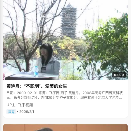
05:00
黄迪舟：“不聪明”、爱美的女生
日期：2009-02-01 来源：飞宇网 燕子 黄迪舟，2008年高考广西省文科状
元，高考分数647分，外加20分华侨子女加分，现在就读于北京大学光华管
理学院。 关于黄迪舟得状元这个事情，有些太出人意料。黄迪舟所在的班级
UP主: 飞宇视频
是重点高中的重点班，身边同学都很优秀，谁也想不到印象中"有些傻"、"并
不古灵精怪或者冰雪聪明"、"成绩并不拔尖"的黄迪舟居然拿下了状元头衔。
• 2009/2/1
教育
当黄迪舟的哥哥听到消息的时候，第一句话竟然是："怎么可能？你又不聪
明！" 黄迪舟毫不介意大家的评价，自己也承认是个有些木讷的女孩子："我
不是很聪明，反应也比较慢，不过如果是压力大，让我想久一点，或者让我
处于很兴奋的状态下，却能发挥得很好".黄迪舟小学升初中的时候，数学竟考