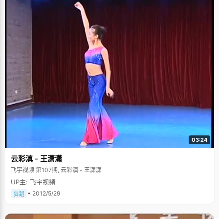
的，可以通过其他方面来改变的，比如学习。" 来到北大两个月，黄迪舟有很
多的感触，首先是北大的美丽深韵，自由宽容的环境和浓郁的人文气息，更
甚于自己以往的想象。其次就是美女很多，"很多女孩子们都很有气质，打扮
得体。每个人气质都不一样，有人优雅沉稳，有人聪明活泼，"黄迪舟微笑着
憧憬，"希望我自己这里生活学习四年以后，也也能染上一种特别的气质。"
在整个采访的过程中，黄迪舟给我的感觉是真实、随和的，每一个问题都回
答得很真诚，丝毫没有一些报道中的客套和刻意升华，"我就是这样的，我想
说的是，每个状元都是很普通和平凡的，每个人都可能成为状元，努力就好
了。"
03:24
云彩滇 - 王潇潇
飞宇视频 第107期, 云彩滇 - 王潇潇
UP主: 飞宇视频
• 2012/5/29
舞蹈