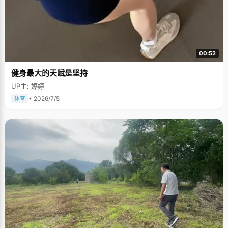
00:52
健身最大的天赋是坚持
UP主: 婷婷
• 2026/7/5
体育