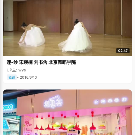
02:47
迷-纱 宋瑛楠 刘书含 北京舞蹈学院
UP主: wys
• 2016/6/10
舞蹈