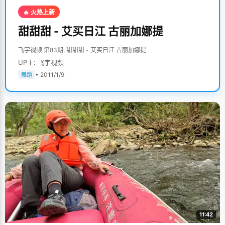
🔥 火热上新
甜甜甜 - 艾买日江 古丽加娜提
飞宇视频 第83期, 甜甜甜 - 艾买日江 古丽加娜提
UP主: 飞宇视频
• 2011/1/9
舞蹈
11:42