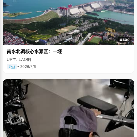
01:00
南水北调核心水源区：十堰
UP主: LAO胡
• 2026/7/6
公益