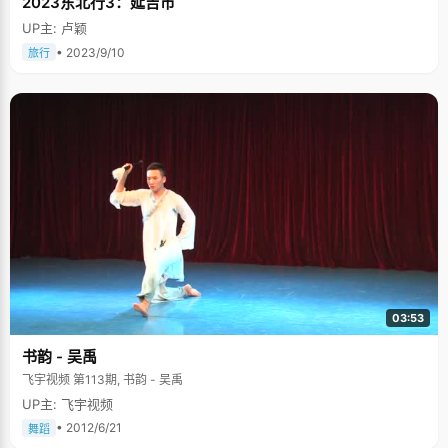
2023东北行3：延吉市
UP主: 卢颖
• 2023/9/10
旅行
03:53
书韵 - 吴禹
飞宇视频 第113期, 书韵 - 吴禹
UP主: 飞宇视频
• 2012/6/21
舞蹈