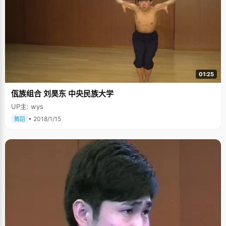
01:25
佤族组合 刘昊东 中央民族大学
UP主: wys
• 2018/1/15
舞蹈