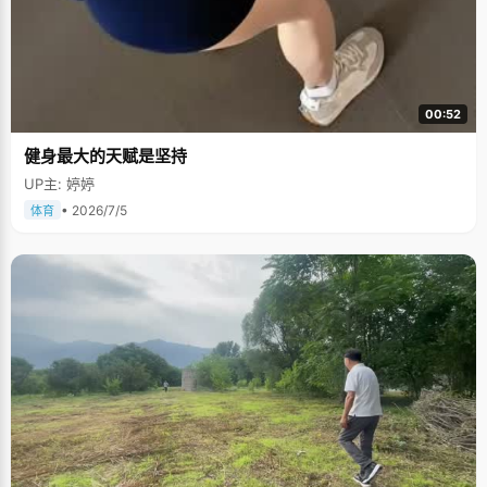
00:52
健身最大的天赋是坚持
UP主: 婷婷
• 2026/7/5
体育