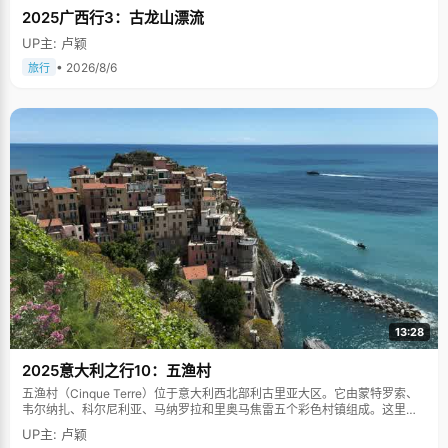
2025广西行3：古龙山漂流
UP主: 卢颖
• 2026/8/6
旅行
13:28
2025意大利之行10：五渔村
五渔村（Cinque Terre）位于意大利西北部利古里亚大区。它由蒙特罗索、
韦尔纳扎、科尔尼利亚、马纳罗拉和里奥马焦雷五个彩色村镇组成。这里依
山傍海，房屋色彩斑斓，1997年被列为世界文化遗产。
UP主: 卢颖