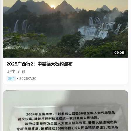
09:05
2025广西行2：中越德天板约瀑布
UP主: 卢颖
• 2026/7/20
旅行