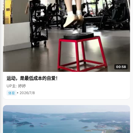
00:58
运动，是最低成本的自爱！
UP主: 婷婷
• 2026/7/8
体育