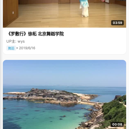
03:59
《罗敷行》徐柘 北京舞蹈学院
UP主: wys
• 2019/6/16
舞蹈
00:08