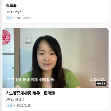
庙湾岛
UP主: wys
• 2015/6/20
旅行
06:33
人生若只如初见 编导：侯海涛
UP主: 侯海涛
• 2022/5/25
人文