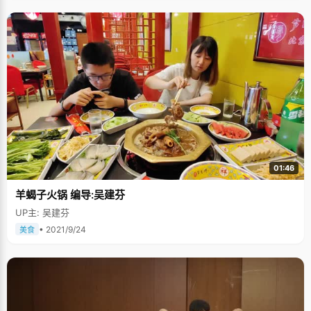
01:46
羊蝎子火锅 编导:吴建芬
UP主: 吴建芬
• 2021/9/24
美食