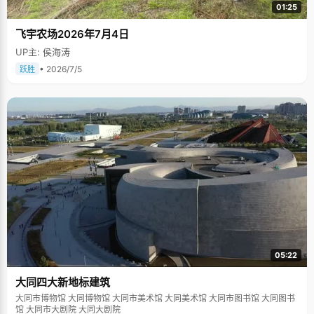
01:25
飞宇农场2026年7月4日
UP主: 侯海涛
• 2026/7/5
跃胜
05:22
大同四大新地标建筑
大同市博物馆 大同博物馆 大同市美术馆 大同美术馆 大同市图书馆 大同图书
馆 大同市大剧院 大同大剧院