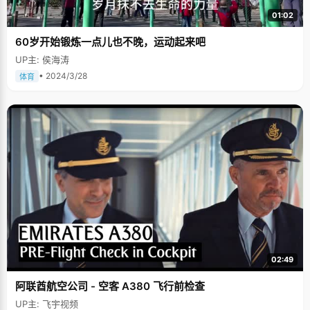
01:02
60岁开始锻炼一点儿也不晚，运动起来吧
UP主: 侯海涛
• 2024/3/28
体育
02:49
阿联酋航空公司 - 空客 A380 飞行前检查
UP主: 飞宇视频