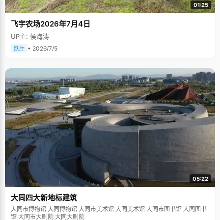
01:25
飞宇农场2026年7月4日
UP主: 侯海涛
• 2026/7/5
跃胜
05:22
大同四大新地标建筑
大同市博物馆 大同博物馆 大同市美术馆 大同美术馆 大同市图书馆 大同图书
馆 大同市大剧院 大同大剧院