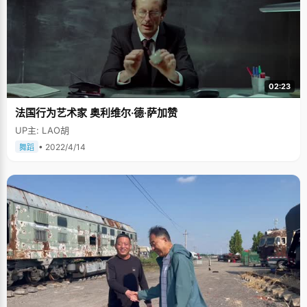
02:23
法国行为艺术家 奥利维尔·德·萨加赞
UP主: LAO胡
• 2022/4/14
舞蹈