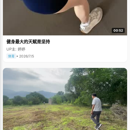
00:52
健身最大的天赋是坚持
UP主: 婷婷
• 2026/7/5
体育