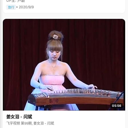
UP主: 卢颖
• 2020/9/9
旅行
05:56
姜女泪 - 闫斌
飞宇视频 第99期, 姜女泪 - 闫斌