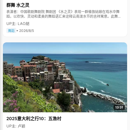
群舞 水之灵
表演者：中国歌剧舞剧院 舞剧团 《水之灵》表现一群傣族姑娘在戏水中舞
蹈，以欢快、灵动和柔美的舞蹈语汇来诠释云南泼水节的吉祥寓意。此舞蹈
多次在中国人民大会堂及国际舞台上表演，一直得到赞誉其舞美，人美，寓
UP主: LAO胡
意美。。
• 2026/8/5
舞蹈
13:31
2025意大利之行10：五渔村
UP主: 卢颖