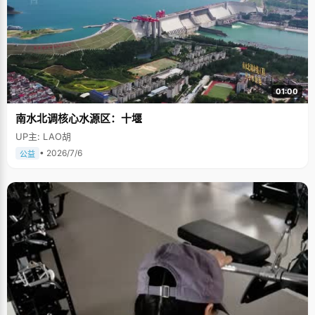
01:00
南水北调核心水源区：十堰
UP主: LAO胡
• 2026/7/6
公益