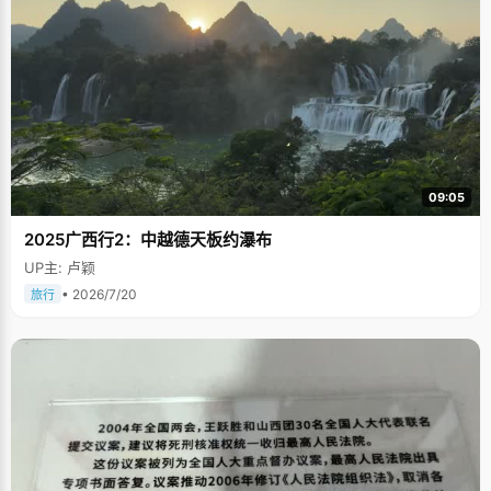
09:05
2025广西行2：中越德天板约瀑布
UP主: 卢颖
• 2026/7/20
旅行