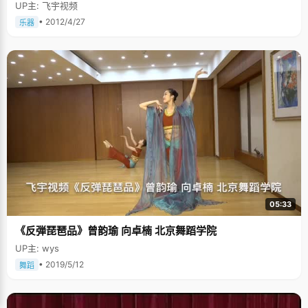
UP主: 飞宇视频
• 2012/4/27
乐器
05:33
《反弾琵琶品》曾韵瑜 向卓楠 北京舞蹈学院
UP主: wys
• 2019/5/12
舞蹈