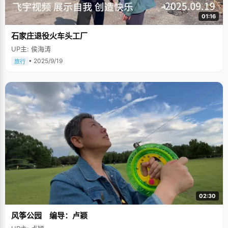
01:16
石家庄退役火车头工厂
UP主: 侯海涛
• 2025/9/19
旅行
02:30
风筝公园 编导：卢颖