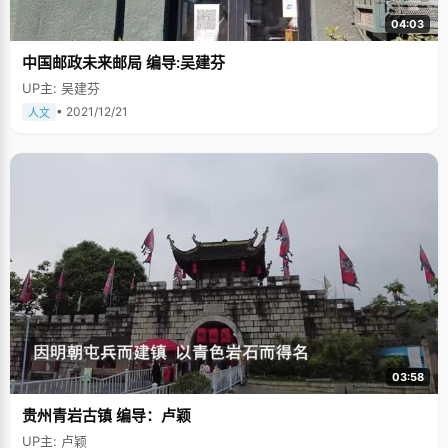
04:03
中国邮政未来邮局 编导:吴建芬
UP主: 吴建芬
• 2021/12/21
人文
03:58
贵州青岩古镇 编导：卢颖
UP主: 卢颖