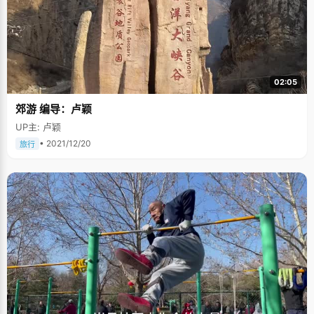
02:05
郊游 编导：卢颖
UP主: 卢颖
• 2021/12/20
旅行