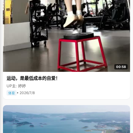
00:58
运动，是最低成本的自爱！
UP主: 婷婷
• 2026/7/8
体育