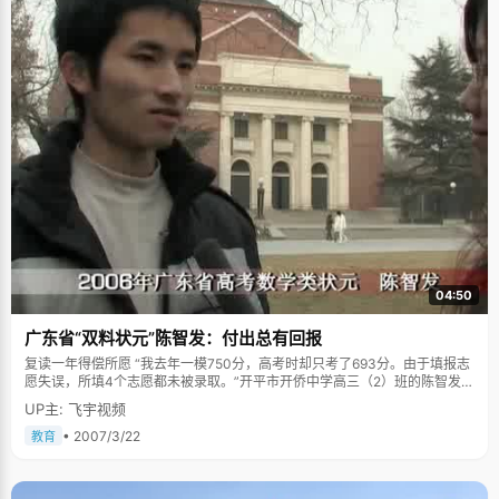
04:50
广东省“双料状元”陈智发：付出总有回报
复读一年得偿所愿 “我去年一模750分，高考时却只考了693分。由于填报志
愿失误，所填4个志愿都未被录取。”开平市开侨中学高三（2）班的陈智发去
年高考失手，他从恩平一中转到开平市开侨中学继续复读，在今年拿了数学
UP主: 飞宇视频
900分和总分900分两个状元。 “陈智发的优点在于他能很好地与老师沟通，
认真听取老师的意见，很好地完成老师为他个人制定的教学计划。具有很好
• 2007/3/22
教育
的不折不扣的执行能力。正因为陈智发的这个优点，使陈智发在今年的数学
高考时成为全省考生中为数不多能够将数学考卷全部做完并且全部做对的几
个考生之一。”陈智发的数学老师这样评价。 “除了准确之外，做题速度快也