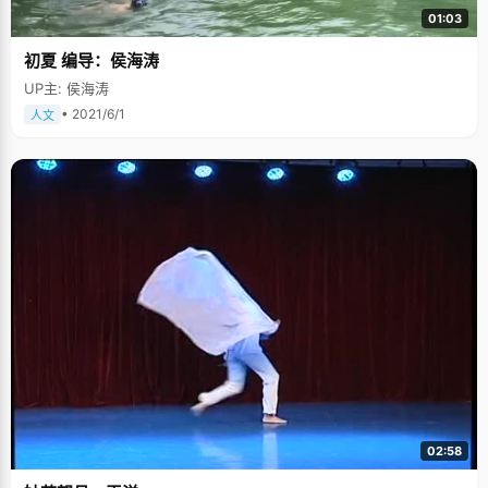
度，做人的方法。三毛对待生活始终像向日葵一样灿烂，不管什么状态都能
01:03
够微笑的面对生活。"经过高四的经历，冯宇宁学会了如何用一种平和灿烂的
心态去面对生活和学习。 对于未来，冯宇宁有太多的不确定，他喜欢做学
初夏 编导：侯海涛
问，希望能在研究上面有些成就。当然，最大的希望就是能通过自己的努力
来改变家里人的生活和环境。 采访完冯宇宁，我不禁深深叹息，冯宇宁的眼
UP主: 侯海涛
神很深沉，作为贫寒家庭里出来的孩子，注定了要比别人背负更多压力和负
担，也要比别人更加坚强，在此，祝福冯宇宁能早日实现自己的梦想。
• 2021/6/1
人文
02:58