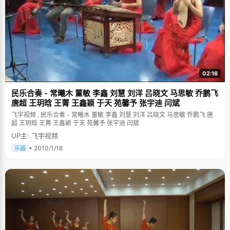
02:16
民乐合奏 - 常曦木 董敏 李鑫 刘慧 刘洋 吕晓文 马思敏 乔鹏飞
唐超 王玥晗 王菁 王鑫颖 于天 苑馨予 张宇迪 闫斌
飞宇视频 , 民乐合奏 - 常曦木 董敏 李鑫 刘慧 刘洋 吕晓文 马思敏 乔鹏飞 唐
超 王玥晗 王菁 王鑫颖 于天 苑馨予 张宇迪 闫斌
UP主: 飞宇视频
• 2010/1/18
乐器