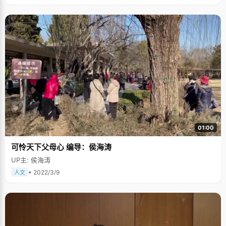
01:00
可怜天下父母心 编导：侯海涛
UP主: 侯海涛
• 2022/3/9
人文