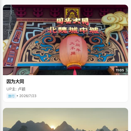
11:05
因为大同
UP主: 卢颖
• 2026/7/23
旅行