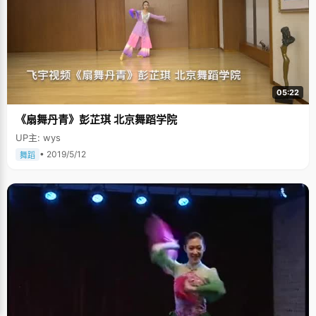
05:22
《扇舞丹青》彭芷琪 北京舞蹈学院
UP主: wys
• 2019/5/12
舞蹈