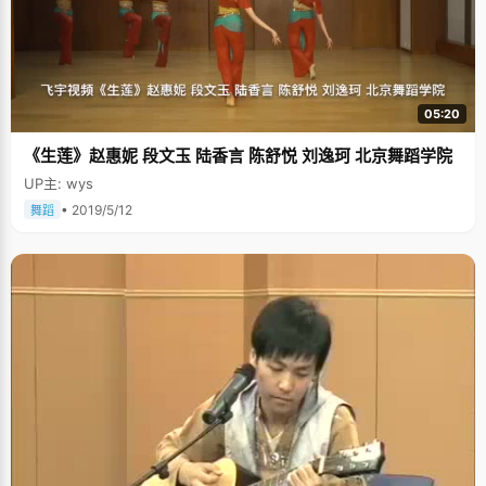
05:20
《生莲》赵惠妮 段文玉 陆香言 陈舒悦 刘逸珂 北京舞蹈学院
UP主: wys
• 2019/5/12
舞蹈