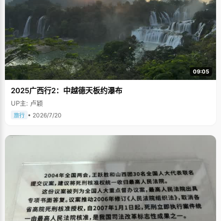
09:05
2025广西行2：中越德天板约瀑布
UP主: 卢颖
• 2026/7/20
旅行