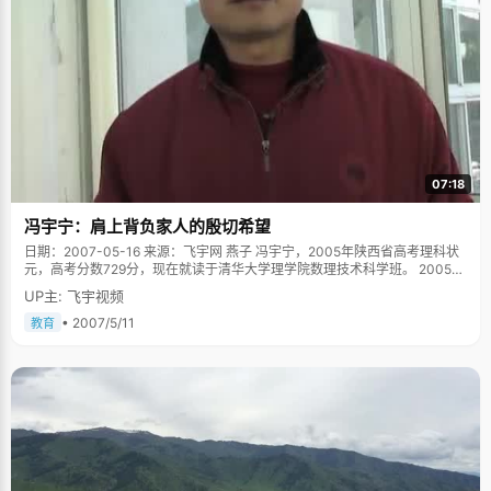
07:18
冯宇宁：肩上背负家人的殷切希望
日期：2007-05-16 来源：飞宇网 燕子 冯宇宁，2005年陕西省高考理科状
元，高考分数729分，现在就读于清华大学理学院数理技术科学班。 2005年
盛夏的一个下午，风和日丽，冯爸爸焦急的站在家门口往路口张望，当冯宇
UP主: 飞宇视频
宁的身影出现在拐口的时候，他激动的喊道："来了来了！"赶紧用火柴点燃
了挂在家门头那串长长的红鞭炮，迎接考中状元的儿子，炮竹鸣响着四处飞
• 2007/5/11
教育
溅，冯妈妈已经爬满皱纹的双眼溢满了激动的泪水。 走出山村的农家男孩 冯
宇宁出生于陕西省长武县亭口乡，父母都是农民，家里有四个孩子：冯宇宁
和三个姐姐。因为经济原因，大姐二姐小学还没毕业就辍学在家帮父母劳动
或是出外打工贴补家用，三姐念到了高中，因为家里经济能力只允许供一个
人上学，无奈之下，成绩很好的三姐也被父母劝退学，全力供冯宇宁上学。
现在，姐姐们都在从事着一些很辛苦收入很微薄的职业，每次看到他们劳累
的样子，冯宇宁总是感觉深深的愧疚。 自小，爸爸妈妈对冯宇宁的教育非常
严格，希望他不管做什么都要做到最好，当冯宇宁贪玩不好好学习，不按时
完成作业的时候，他们会生气的责骂，有时候甚至棍棒相加。稍微懂事以