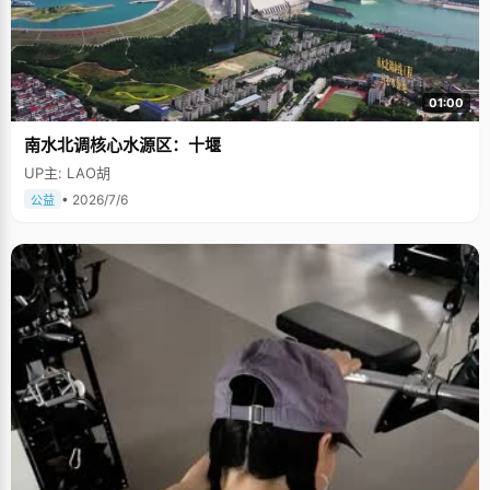
01:00
南水北调核心水源区：十堰
UP主: LAO胡
• 2026/7/6
公益