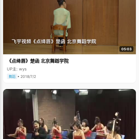
05:03
《点绛唇》楚函 北京舞蹈学院
UP主: wys
• 2018/7/2
舞蹈