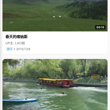
后，冯宇宁渐渐明白了父母的用心，感觉到自己身上背负着全家人的希望，
才自觉的努力学习。"听起来似乎有些残酷，但是这些棍子为我打好了人生的
基础。" 初中毕业后，冯宇宁以优异的成绩顺利升入西安市博迪中学，这里可
以为成绩好的学生免除一些学费，减轻家里的经济负担。冯宇宁是村子里第
一个到城里念高中的人，在乡里，他总是被当作学习的榜样，父母的脸上也
多了一些骄傲的光彩。 上高中之后，冯宇宁适应得很快，成绩始终保持在一
二名的位置，高二的时候，因为骄傲不免浮躁起来，课也不认真听了，偶尔
00:13
还会逃课，成绩直线下滑，从年级第一瞬间滑落到班上的十七名，这让他非
常意外。尤其是有一次数学考试，冯宇宁考了64分，前面的题都对了，后面
春天的喀纳斯
的题都没做。老师把冯宇宁叫到办公室，指着卷子，很严肃的问冯宇宁："你
是不是抄了别人的试卷"。老师的话就像晴天霹雳，打得冯宇宁目瞪口呆，这
UP主: LAO胡
可是他头一次被怀疑抄袭。冯爸爸得知消息后也吓坏了，赶紧放下手里的
活，从村子里赶过来给冯宇宁做思想工作。看着爸爸疤痕遍布的双手和焦急
• 2015/7/28
旅行
的眼神，冯宇宁第一次真正意义上的知道了自己身上肩负的希望和自己的过
错，他暗自发誓，一定要扎扎实实的学习，不能让父母失望。接下来的时间
里，冯宇宁"狠学"了一次，把所有时间都利用了起来，别人休息的时候他躲
在一边做题，终于在会考的时候，他又重新夺回了年级第一。每次稍有懈
怠，他就会想起老师那怀疑的眼神，督促着自己不敢有丝毫放松。 可能是因
为压力，还有些张扬和急功近利的原因，冯宇宁在04年高考中发挥失常，只
考了675分。当得知落榜以后，冯宇宁的第一感觉就是"我怎么这么无能？"觉
得自己辜负了家人对自己的付出，辜负了他们的希望。虽然家里人都没有说
什么，到处张罗着给他借书，找地方复读，但敏感的他走在村子的石板路
上，总感觉乡亲们都在对自己指指点点。从一个众人捧高的位置跌下来，真
的摔得很痛。 经历过一次失败以后，才不会再惧怕失败的痛楚，也明白了失
败的原因。冯宇宁说高四让自己真正的成长了起来，学会了不骄不躁，踏实
勤奋，05年高考，他以729分的高分考入清华大学理学院数理技术研究所。
冯宇宁说，"成功的秘诀就是天道酬勤，以及那份经得起考验的信心。" 冯宇
宁非常喜欢看三毛的作品集，冯宇宁说："从她的文章中学会了一种处世的态