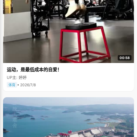
00:58
运动，是最低成本的自爱！
UP主: 婷婷
• 2026/7/8
体育