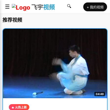
☰
飞宇
视频
🔍
+ 我的视频
推荐视频
04:49
🔥 火热上新