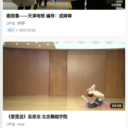
02:00
跟我看——天津地铁 编导：成婷婷
UP主: 婷婷
• 2021/3/25
旅行
05:59
《爱莲说》吴思浓 北京舞蹈学院
UP主: wys