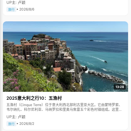
UP主: 卢颖
• 2026/8/6
旅行
13:28
2025意大利之行10：五渔村
五渔村（Cinque Terre）位于意大利西北部利古里亚大区。它由蒙特罗索、
韦尔纳扎、科尔尼利亚、马纳罗拉和里奥马焦雷五个彩色村镇组成。这里依
山傍海，房屋色彩斑斓，1997年被列为世界文化遗产。
UP主: 卢颖
• 2026/8/2
旅行