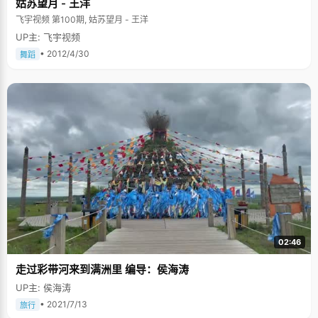
姑苏望月 - 王洋
飞宇视频 第100期, 姑苏望月 - 王洋
UP主: 飞宇视频
• 2012/4/30
舞蹈
02:46
走过彩带河来到满洲里 编导：侯海涛
UP主: 侯海涛
• 2021/7/13
旅行