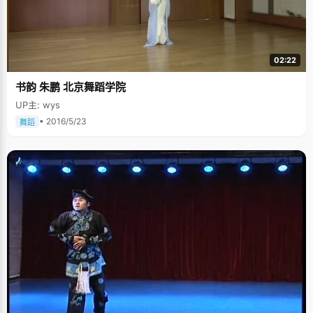
02:22
书韵 朱鹏 北京舞蹈学院
UP主: wys
• 2016/5/23
舞蹈