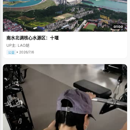
01:00
南水北调核心水源区：十堰
UP主: LAO胡
• 2026/7/6
公益