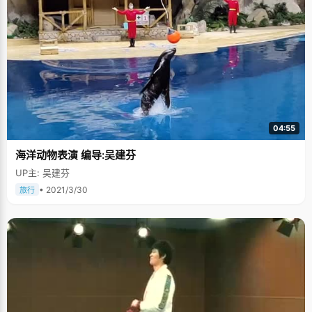
04:55
海洋动物表演 编导:吴建芬
UP主: 吴建芬
• 2021/3/30
旅行