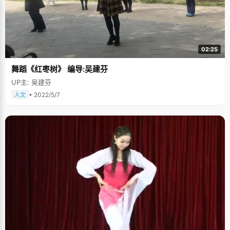
02:25
舞蹈《红枣树》 编导:吴建芬
UP主: 吴建芬
• 2022/5/7
人文