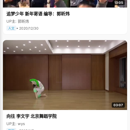
13:05
追梦少年 新年寄语 编导：郭昕炜
UP主: 郭昕炜
• 2020/12/30
人文
03:07
向往 李文宇 北京舞蹈学院
UP主: wys