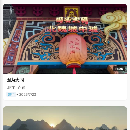
11:05
因为大同
UP主: 卢颖
• 2026/7/23
旅行