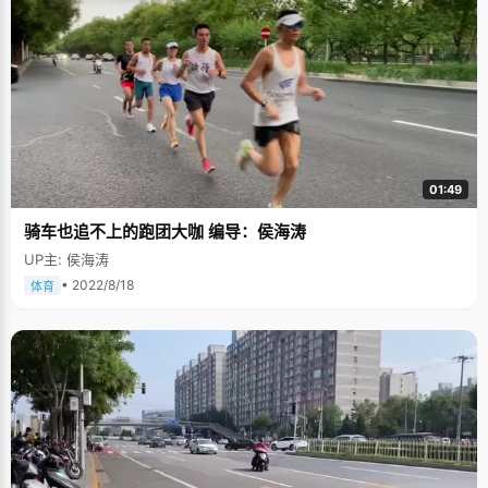
01:49
骑车也追不上的跑团大咖 编导：侯海涛
UP主: 侯海涛
• 2022/8/18
体育