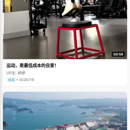
00:58
运动，是最低成本的自爱！
UP主: 婷婷
• 2026/7/8
体育