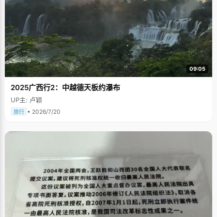
09:05
2025广西行2：中越德天板约瀑布
UP主: 卢颖
• 2026/7/20
旅行