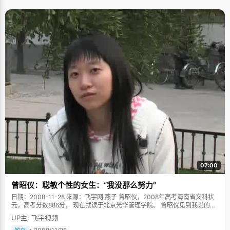
07:00
曾昭仪：聪敏个性的女生：“我没那么努力”
日期：2008-11-28 来源：飞宇网 燕子 曾昭仪，2008年高考海南省文科状
元，高考分数886分， 现在就读于北京光华管理学院。 曾昭仪见到我说的第
一句话就是："我真的不是那种特别努力的学生"，看起来很客套有些自持的
UP主: 飞宇视频
话，在一番了解之后，才恍然原来真的就是这样。那些等着看状元是如何头
悬梁，锥刺股的人们大概要失望了，眼前青春靓丽，自信的女孩子，对高考