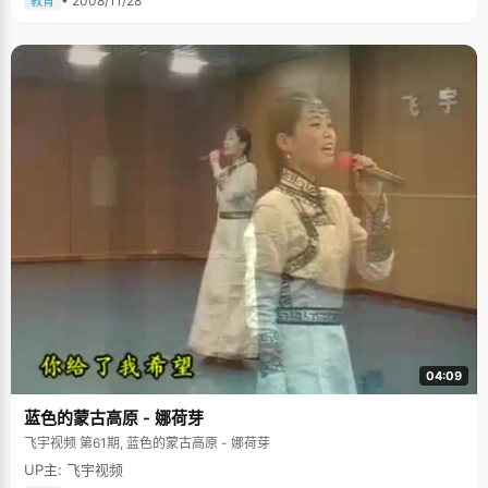
• 2008/11/28
教育
轻描淡写，仿佛就像吃碗饭一样轻松。 劣迹斑斑的童年 曾昭仪的个性从小就
显山露水，她极富有个人想法，顽皮得常常让父亲头疼，对待学习也不那么
认真，一心就想着怎么去玩。暑假的时候，学校留了暑假作业，曾昭仪觉得
这些题太没意思了，所以就不肯按照要求每天完成一部分，而是全部积攒起
来等到最后一两天才做。而因为对自己太过自信，忽略了题量的庞大，结果
总是要熬到三更半夜才能赶得及第二天上交。为此，曾昭仪终于尝到了爸爸
的惩罚："爸爸狠狠的揍了我一顿，自此以后，每次放假，都都早早做完，然
后再开开心心的玩，" 小时候的曾昭仪有些小男孩子的性格，为了能乖巧一
点，曾昭仪被妈妈送去舞蹈班接受严格的训练，每天压腿，下腰，练习形
体，起初常常因为疼痛而哭闹不止，走不了道，只能咬牙坚持。用妈妈的话
说，这是让女儿多吃点苦，也锻炼些气质。"小时候演出妈妈就用她的化妆品
给我打扮得漂漂亮亮的，我一个人在家的时候，会偷用妈妈的东西，其实画
得很难看，但是当时还是很喜欢。高考之后，妈妈给我买了一套化妆品，不
用再借用妈妈的了。"我很注意的看了一下，曾昭仪化了很淡的妆，刷得黑长
上翘的睫毛，淡粉色的眼睛，让眼睛看起来很有神，整个人气色也好很多。
在书中度过的童年 曾昭仪非常喜欢读书，小学和初中时光，大部分都贡献给
了那些个大部头。当其他小孩子都还痴迷简单故事的时候，她已经读完了四
大名著。"三年级的时候看电视上放《水浒传》，感觉很有趣，就找了书来
看，《西游记》跟《三国演义》也是"。《红楼梦》是曾昭仪在四大名著中最
喜欢的一部，读了不下五六遍，里边每个人物都如身边的邻居一样熟悉，里
边的诗词也能应景拈来。《飘》、《简.爱》、《傲慢与偏见》这些知名小说
04:09
更是不能放过。曾昭仪也读金庸的小说，很喜欢金老笔下灵动聪明的黄蓉，
感叹怎么能出如此聪明一个人物。 曾昭仪从对读书的喜好，开始喜欢上写东
蓝色的蒙古高原 - 娜荷芽
西，喜欢上文科。在她的blog里，有很多她有感而发的小文，以及众多的乐
评，她也是一个喜欢用文字交流的女生。 爱上网，让爸爸妈妈头疼 或许在一
飞宇视频 第61期, 蓝色的蒙古高原 - 娜荷芽
般人眼里，曾昭仪真的不是个让父母省心的孩子，高二高三，学习很紧张的
UP主: 飞宇视频
时候，她依然花大把时间上网，找各种新歌听，看乐评，自己也去写，为此
爸爸妈妈很有意见，"他们总觉得我应该多花些时间在学习上，偶尔也会批评