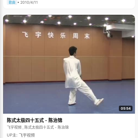
• 2010/4/11
歌曲
我，到了高三后期直接把我从电脑前赶走了。但是我有时间就会上"，高三后
期连续三次模拟考，曾昭仪都以优异的成绩名列第一，这也成了曾昭仪的特
赦金牌，让爸爸妈妈对她的严令禁止变成了适可而止。曾昭仪说，曾经有些
同学也羡慕过自己，平时不怎么花时间学习，却能取得很好的成绩，但是不
花多的时间，并不意味着没学好，"天赋可能有一些吧，加上我上课非常投
入，找到了学习的方法个技巧，往往事半功倍。" 可能有的看官有意见了：这
个女孩子怎么这么张扬，一点都不懂得谦虚和低调呢，表面的话还是要说一
些的。可是，现在已经不再是以前千人一面，硬装苦态以博众人同情或者平
衡的年代了。曾昭仪只是很坦白的告诉了我们一个真实的状元：爱学习，也
会顽皮，也会让父母担心，她的那份青春的跳动和优秀的自信，是怎么也挡
不住的。 "我的地盘我做主"，我想曾昭仪应该也很喜欢这句话吧。
05:54
陈式太极四十五式 - 陈治锦
飞宇视频 , 陈式太极四十五式 - 陈治锦
UP主: 飞宇视频