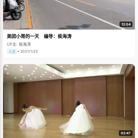
12:04
美团小哥的一天 编导：侯海涛
UP主: 侯海涛
• 2021/1/23
人文
02:47