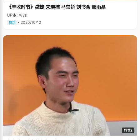
《丰收时节》盛婕 宋瑛楠 马莹娇 刘书含 邢雨晶
UP主: wys
• 2020/10/12
舞蹈
11:02