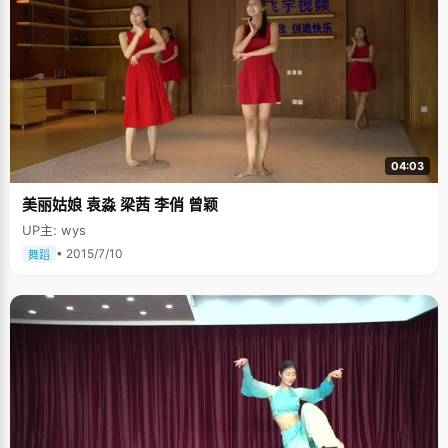
04:03
美丽姑娘 袁淼 梁茜 李俏 曾颖
UP主: wys
• 2015/7/10
舞蹈