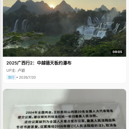
09:05
2025广西行2：中越德天板约瀑布
UP主: 卢颖
• 2026/7/20
旅行