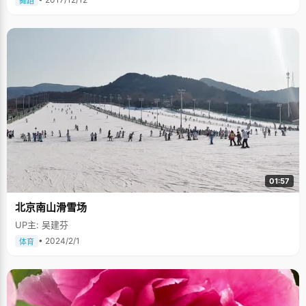
舞蹈
信，我还是有能力的，才开始自信起来，踏踏实实的学习。"这时候，高二已
经过了大半了。 总结这段经历，何宇佳很感慨，"学习需要坚持，不要被几次
小挫折而挫伤了自信。" 早恋型的男孩？ 一提到高中时候的感情经历，何宇
佳一直从脸红到脖子，"这个不好意思说了。"在为名次努力的同时，何宇佳
产生了萌动的青春情愫，"高一的时候吧，跟一个女孩子挺要好的，常常一起
上自习，大部分时间都在学习，偶尔才能出去江边走走，算是约会吧。"这算
是年轻人的小秘密吧，何宇佳把这段感情藏得很好，瞒过了严厉的父亲，或
许细心的母亲能看出些蛛丝马迹，但没能抓住确凿的证据。 鲁豫称何宇佳属
于早恋型的学生，但这个现象已经在中学生中成为普遍的现象，只是更多的
家长们还是在回避这个话题。现在初恋已经成为过去，何宇佳也可以认真的
点评自己的这段青春期："不可否认，还是对学习有一点影响的，要看怎么处
理了，还好父母没管，不然就该叛逆了&hellip;&hellip;" 重庆属于先出分后填
报志愿的省份，当时很多纸媒都预测何宇佳肯定会报考北京大学，因为他之
前在北大自主招生中失利，北京大学经管学院也特别为何宇佳申请了一个重
庆名额准备迎接这位重庆状元，不过最后何宇佳还是选择了清华大学的经管
学院，"我感觉，清华大学的氛围更适合我，这边理科生比较多，氛围不一
01:57
样。" 何宇佳说，以前高兴的事情都在学习上了，平时生活过于单调，但是现
在的大学生活非常丰富充实，大学的"必修课"——感情要随缘了，因为现在
北京南山滑雪场
有很多事情要做呢。
UP主: 吴建芬
• 2024/2/1
体育