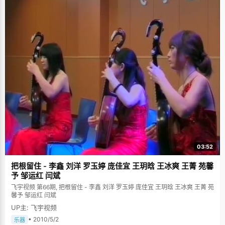
03:52
把根留住 - 李鑫 刘洋 罗玉婷 庞佳宜 王玥晗 王冰爽 王菁 苑馨
予 邹运红 闫斌
飞宇视频 第66期, 把根留住 - 李鑫 刘洋 罗玉婷 庞佳宜 王玥晗 王冰爽 王菁 苑
馨予 邹运红 闫斌
UP主: 飞宇视频
• 2010/5/2
乐器