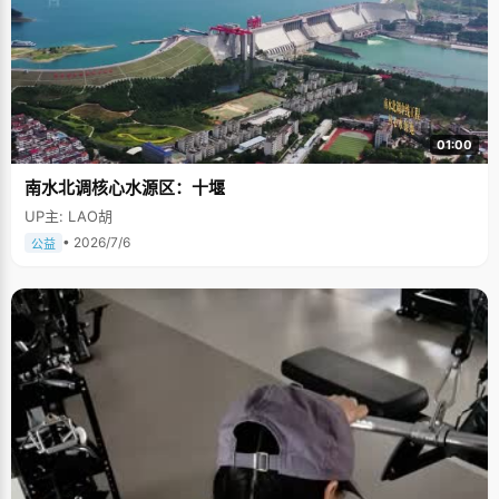
01:00
南水北调核心水源区：十堰
UP主: LAO胡
• 2026/7/6
公益