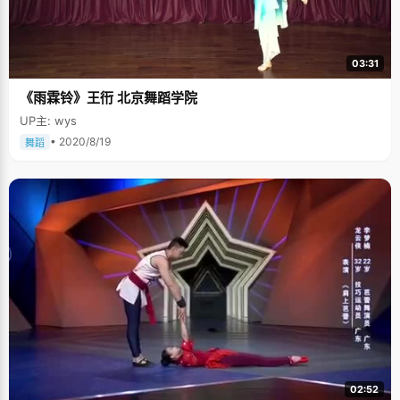
03:31
《雨霖铃》王衎 北京舞蹈学院
UP主: wys
• 2020/8/19
舞蹈
02:52