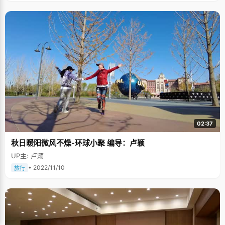
02:37
秋日暖阳微风不燥-环球小聚 编导：卢颖
UP主: 卢颖
• 2022/11/10
旅行