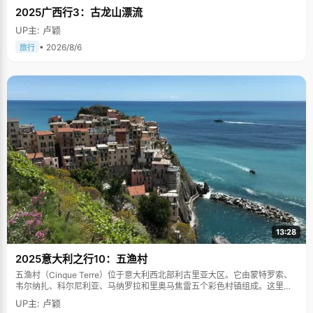
2025广西行3：古龙山漂流
UP主: 卢颖
• 2026/8/6
旅行
13:28
2025意大利之行10：五渔村
五渔村（Cinque Terre）位于意大利西北部利古里亚大区。它由蒙特罗索、
韦尔纳扎、科尔尼利亚、马纳罗拉和里奥马焦雷五个彩色村镇组成。这里依
山傍海，房屋色彩斑斓，1997年被列为世界文化遗产。
UP主: 卢颖