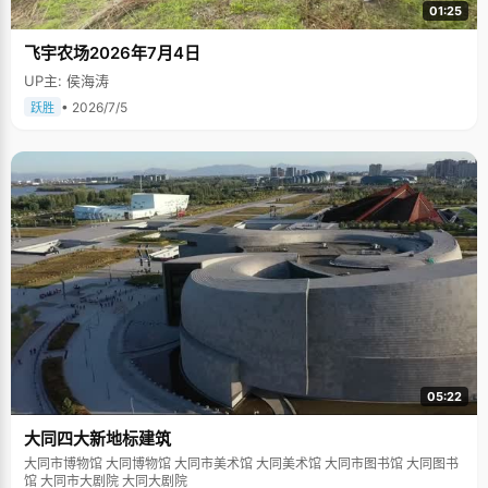
01:25
飞宇农场2026年7月4日
UP主: 侯海涛
• 2026/7/5
跃胜
05:22
大同四大新地标建筑
大同市博物馆 大同博物馆 大同市美术馆 大同美术馆 大同市图书馆 大同图书
馆 大同市大剧院 大同大剧院