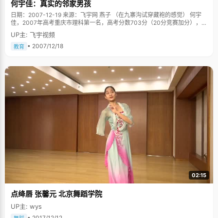
何宇佳：真实的邻家男孩
日期：2007-12-19 来源：飞宇网 燕子 （在九寨沟试穿藏袍的感觉） 何宇
佳，2007年高考重庆市理科第一名，高考分数703分（20分竞赛加分），现
在就读于清华大学经济与金融专业。 何宇佳是那种一眼看去就很讨人喜欢的
UP主: 飞宇视频
男孩子，高高的个子，这在南方城市中并不多见，浓眉大眼，笑起来眼睛眯
成两条缝，带着可爱的鱼尾纹，语气中带着家乡的气息。笑容腼腆，在女孩
• 2007/12/18
教育
子面前容易脸红，一直红到耳根。淘气的童年，荣辱参半的初中，青春萌动
的高中。何宇佳在过去十八年中的经历像邻家小孩一样简单而真实，他
说："状元，也是这样的吧。" 淘气的童年的生活 男孩子总有淘气的时候，何
宇佳也不例外，偶尔也会跟着同龄的男孩子们干些小坏事，免不了被严厉的
爸爸管教。最让何宇佳记忆深刻的是小学的时候把零花钱省下来，背着父母
到游戏厅去玩手柄机，何宇佳这个不太奸猾的小孩，去过四次，被抓到了两
次，回到家被狠狠教训，"第四次去被抓的时候，爸爸打得特别的厉害，让我
脱了裤子，用那种很宽的竹条打，屁股上一条一条的淤青，一个多星期没下
去，上课连板凳都坐不住。"那顿痛让何宇佳印象特别深刻，也宣告他淘气生
涯的结束。 何宇佳的家庭属于传统的严父慈母，爸爸在对孩子的教育上特别
严厉，不许懒惰，也不容犯错，"爸爸只要眼睛一瞪，我就不敢动了，特别怕
他。"妈妈是勤劳慈爱的，"对生活无微不至的关心。"接受采访的那天，何宇
佳穿了件淡黄色的毛衣，传统的款式，朴素的花式，何宇佳很骄傲的说，这
是妈妈亲手织的，"从小到大，毛衣都是妈妈给织的，她选那种特别细，质量
特别好的毛线，常常被指针戳破手指&hellip;&hellip;到大学里发现，同学
中，只有我的毛衣是妈妈织的。" 学习在于从始至终 初中升高中的时候，何
02:15
宇佳经历了一个优秀到不优秀再到自信的优秀的过程。何宇佳以全市第二的
成绩考入高中，当时觉得成绩很好，意气风发，结果高一第一次考试，四十
点绛唇 张馨元 北京舞蹈学院
名的成绩给了他一当头喝棒。"那时候就感觉很不服气，就拼命的看书，很努
力很努力。"可是接下来的几次考试，他都在四十名左右徘徊。正当他准备接
UP主: wys
受这个事实的时候，突然又考了个第四名，"当时心里特别惊喜，想这次一定
是好运了"。再下一次的第6名，终于让何宇佳对自己有了信心，"这回我才相
• 2017/12/12