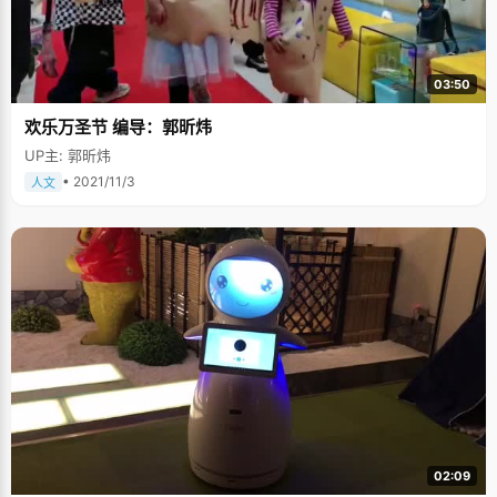
03:50
欢乐万圣节 编导：郭昕炜
UP主: 郭昕炜
• 2021/11/3
人文
02:09