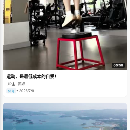
00:58
运动，是最低成本的自爱！
UP主: 婷婷
• 2026/7/8
体育