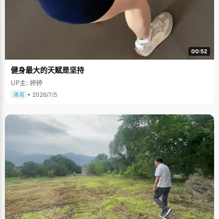
00:52
健身最大的天赋是坚持
UP主: 婷婷
• 2026/7/5
体育