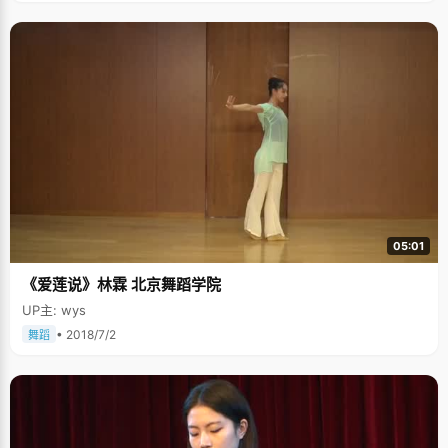
05:01
《爱莲说》林霖 北京舞蹈学院
UP主: wys
• 2018/7/2
舞蹈