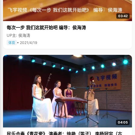
03:42
每次一步 我们这就开始吧 编导：侯海涛
UP主: 侯海涛
• 2021/4/19
体育
04:05
民乐合奏《青花瓷》 演奏者：徐艳（笛子） 李杨冠宇（古