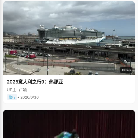
12:28
2025意大利之行9：热那亚
UP主: 卢颖
• 2026/6/30
旅行