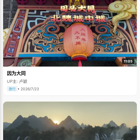
11:05
因为大同
UP主: 卢颖
• 2026/7/23
旅行