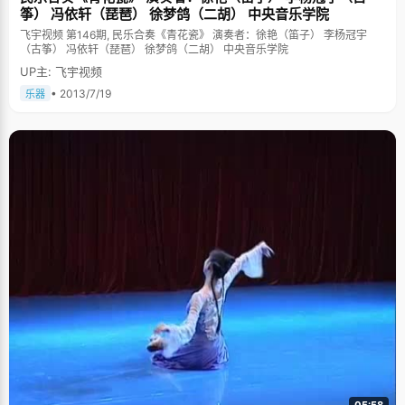
筝） 冯依轩（琵琶） 徐梦鸽（二胡） 中央音乐学院
飞宇视频 第146期, 民乐合奏《青花瓷》 演奏者：徐艳（笛子） 李杨冠宇
（古筝） 冯依轩（琵琶） 徐梦鸽（二胡） 中央音乐学院
UP主: 飞宇视频
• 2013/7/19
乐器