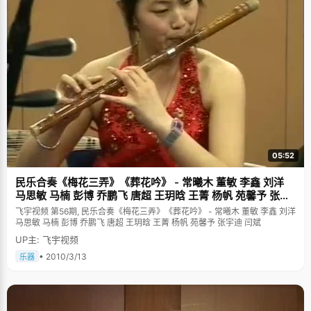
05:52
民乐合奏《梅花三弄》《葬花吟》 - 常曦木 董敏 李鑫 刘洋
马思敏 马楠 彭博 乔鹏飞 唐超 王玥晗 王菁 杨帆 苑馨予 张宇
迪 闫斌
飞宇视频 第56期, 民乐合奏《梅花三弄》《葬花吟》 - 常曦木 董敏 李鑫 刘洋
马思敏 马楠 彭博 乔鹏飞 唐超 王玥晗 王菁 杨帆 苑馨予 张宇迪 闫斌
UP主: 飞宇视频
• 2010/3/13
乐器