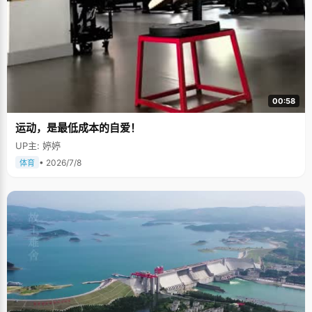
00:58
运动，是最低成本的自爱！
UP主: 婷婷
• 2026/7/8
体育