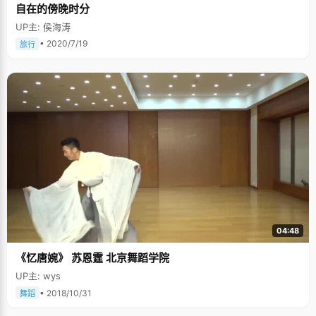
自在的傍晚时分
UP主: 侯海涛
• 2020/7/19
旅行
04:48
《忆唐婉》 苏恩霆 北京舞蹈学院
UP主: wys
• 2018/10/31
舞蹈