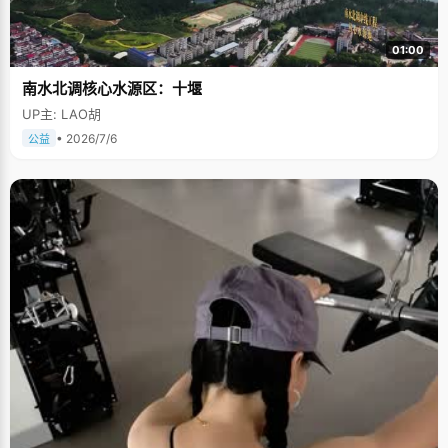
01:00
南水北调核心水源区：十堰
UP主: LAO胡
• 2026/7/6
公益