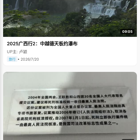
09:05
2025广西行2：中越德天板约瀑布
UP主: 卢颖
• 2026/7/20
旅行