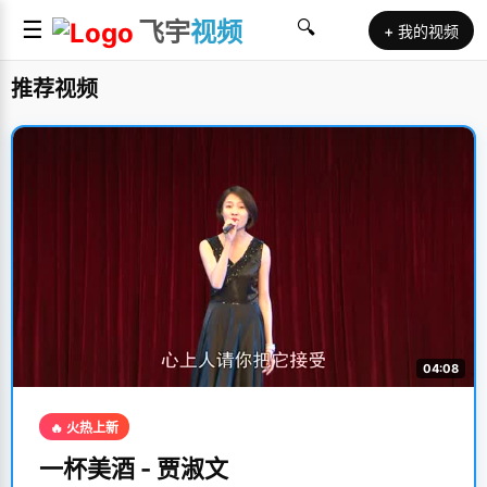
☰
飞宇
视频
🔍
+ 我的视频
推荐视频
04:08
🔥 火热上新
一杯美酒 - 贾淑文