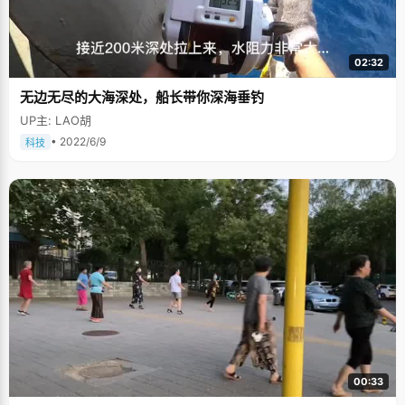
02:32
无边无尽的大海深处，船长带你深海垂钓
UP主: LAO胡
• 2022/6/9
科技
00:33