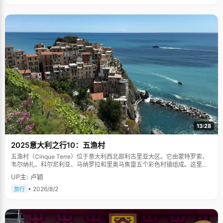
13:28
2025意大利之行10：五渔村
五渔村（Cinque Terre）位于意大利西北部利古里亚大区。它由蒙特罗索、
韦尔纳扎、科尔尼利亚、马纳罗拉和里奥马焦雷五个彩色村镇组成。这里依
山傍海，房屋色彩斑斓，1997年被列为世界文化遗产。
UP主: 卢颖
• 2026/8/2
旅行