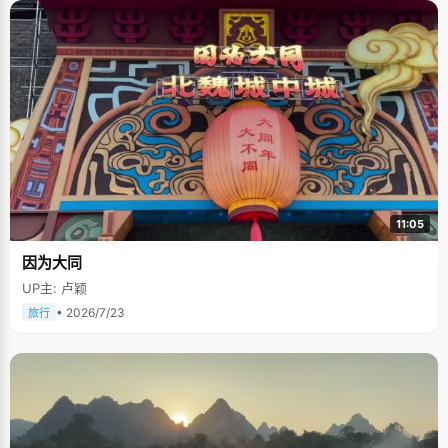
11:05
因为大同
UP主: 卢颖
• 2026/7/23
旅行