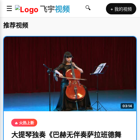
☰
飞宇
视频
🔍
+ 我的视频
推荐视频
03:14
🔥 火热上新
大提琴独奏《巴赫无伴奏萨拉班德舞