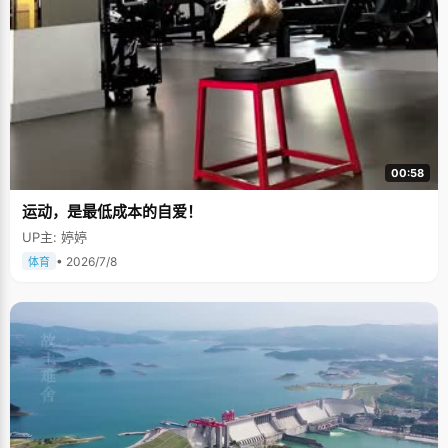
00:58
运动，是最低成本的自爱！
UP主: 婷婷
• 2026/7/8
体育