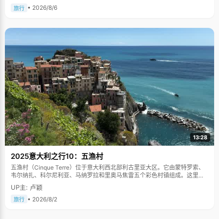
• 2026/8/6
旅行
13:28
2025意大利之行10：五渔村
五渔村（Cinque Terre）位于意大利西北部利古里亚大区。它由蒙特罗索、
韦尔纳扎、科尔尼利亚、马纳罗拉和里奥马焦雷五个彩色村镇组成。这里依
山傍海，房屋色彩斑斓，1997年被列为世界文化遗产。
UP主: 卢颖
• 2026/8/2
旅行