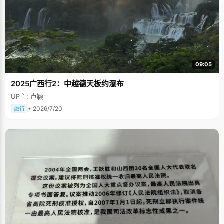
09:05
2025广西行2：中越德天板约瀑布
UP主: 卢颖
• 2026/7/20
旅行