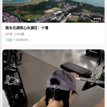
01:00
南水北调核心水源区：十堰
UP主: LAO胡
• 2026/7/6
公益