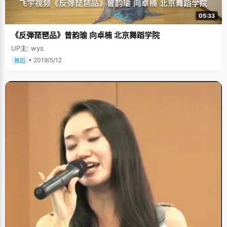
05:33
《反弾琵琶品》曾韵瑜 向卓楠 北京舞蹈学院
UP主: wys
• 2019/5/12
舞蹈