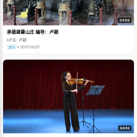
03:02
承德避暑山庄 编导：卢颖
UP主: 卢颖
• 2021/10/27
旅行
04:52