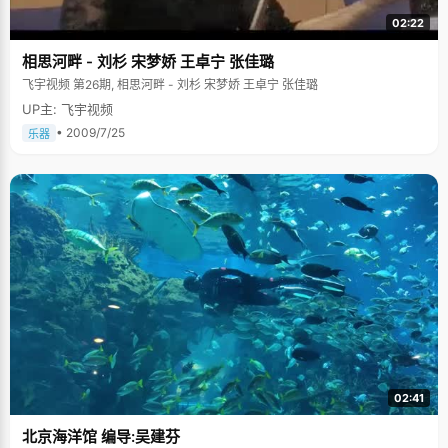
02:22
相思河畔 - 刘杉 宋梦娇 王卓宁 张佳璐
飞宇视频 第26期, 相思河畔 - 刘杉 宋梦娇 王卓宁 张佳璐
UP主: 飞宇视频
• 2009/7/25
乐器
02:41
北京海洋馆 编导:吴建芬