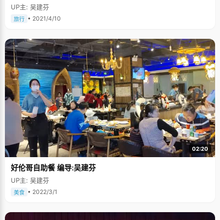
UP主: 吴建芬
• 2021/4/10
旅行
02:20
好伦哥自助餐 编导:吴建芬
UP主: 吴建芬
• 2022/3/1
美食