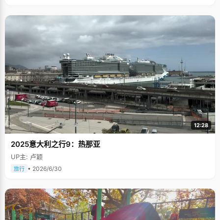
12:28
2025意大利之行9：热那亚
UP主: 卢颖
• 2026/6/30
旅行