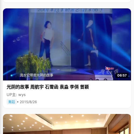
06:57
光阴的故事 周航宇 石雪函 袁淼 李俏 曾颖
UP主: wys
• 2015/8/26
舞蹈