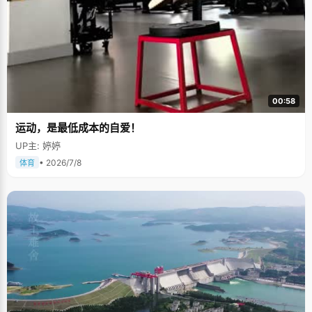
00:58
运动，是最低成本的自爱！
UP主: 婷婷
• 2026/7/8
体育