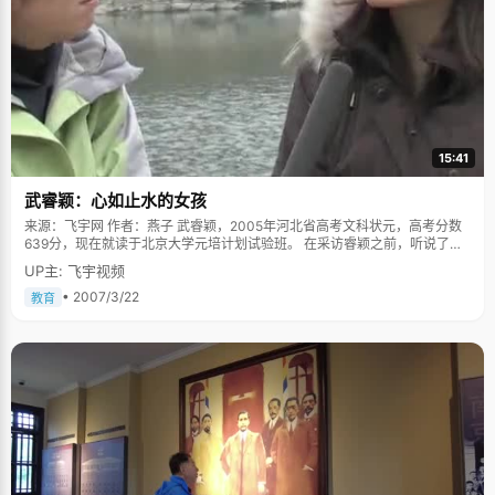
15:41
武睿颖：心如止水的女孩
来源：飞宇网 作者：燕子 武睿颖，2005年河北省高考文科状元，高考分数
639分，现在就读于北京大学元培计划试验班。 在采访睿颖之前，听说了她
出身于一个单亲家庭，七岁的时候爸爸因为车祸去世了，所以一路上我们都
UP主: 飞宇视频
很小心的问话，怕碰到她的伤疤。不过在面对这个话题的时候，睿颖显得比
我们要自然得多，她轻抿了一下嘴唇，用平静得让人心安的口吻说，"那时候
• 2007/3/22
教育
我还很小，很懵懂，对于失去亲人的痛苦还不能完全感受，"好像看穿我们的
担心似的，她又给了我们一个安慰的笑容，"虽然爸爸不在了，不过我还有妈
妈和姐姐，她们的爱让我在以后的学习生活中健康的成长。" 懂事节俭的女孩
都说经历可以让人成长，尽管睿颖不承认，但她还是显得比一般孩子懂事早
得多。小的时候，睿颖很安静，每天做完作业就呆在屋子里看书，在一个小
女孩正该享受快乐童年的时候，睿颖已经很能理解妈妈的辛劳了，每次只要
听到厨房里妈妈忙碌的声响，她就会主动的跑过去要求帮忙，跟妈妈抢着摘
菜，扫地。别的孩子小时候都会有很多玩具，睿颖却从来没有向妈妈要过玩
具，"从小到大，我唯一的玩具就是一个很小的不倒翁，还是姐姐剩下来
的，"睿颖呵呵笑起来，自嘲的说，"现在我过生日，同学们问我要什么礼
物，我就会说想要毛绒玩具，同学们都会小小的&lsquo;鄙视&rsquo;我一