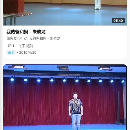
了珍惜身边的每一个人，"非常感谢曾经关心和帮助过我的每一位老师和同
学，他们伴随着我共同度过这些困难。" 睿颖的大学生活充实而且快乐，闲暇
的时候，她会去做一些兼职，既能锻炼自己的工作能力，又能减轻家庭负
担。她还参加了北大爱心社，暑期的时候会去一些边远 贫穷的地方帮助当地
05:40
的儿童。临走的时候，睿颖给我们每个人都发了一张自己爱心社的小名片，
希望我们都能参与献爱心活动，在武睿颖的身上，我们看不到一丝因为生活
我的爸和妈 - 朱晓龙
和经历而留下的不快乐，祝福这个坚强的女孩能一路走好。
赈灾爱心行动, 我的爸和妈 - 朱晓龙
UP主: 飞宇视频
• 2010/4/20
歌曲