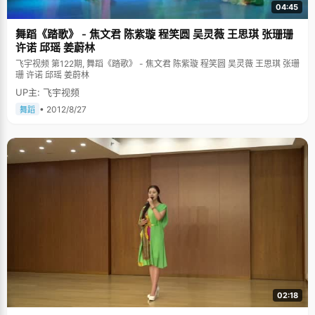
点，她也跟着爷爷练习书法，直到三四年级的时候开始在外面报班接受更加
04:45
正规的训练。"最开始的时候，我爸是很想让我学习书法的，因为这些可以让
一个人静下来。"蒲劲秋笑着回忆起小时候练字，"就给你一张纸，一支笔还
舞蹈《踏歌》 - 焦文君 陈紫璇 程笑圆 吴灵薇 王思琪 张珊珊
有一个毛毡，可以练上一整天。写的时候自己也不会想别的，因为心浮气躁
的话在字上面一下就可以看出来。"现在的话，蒲劲秋还会在忙碌的学习生活
许诺 邱瑶 姜蔚林
中抽出时间联系毛笔字，这样会让她感觉到内心的平静。 说起大学的变化，
飞宇视频 第122期, 舞蹈《踏歌》 - 焦文君 陈紫璇 程笑圆 吴灵薇 王思琪 张珊
蒲劲秋坦言自己上高中的时候虽然学习好，但是骨子里好像还是有些自卑，
珊 许诺 邱瑶 姜蔚林
刚来到北大的时候面对全国的顶尖学子也曾迷失自己的方向，但是，到了大
二的时候，"有时会被自己感动到，会觉得看不出来其实你还挺厉害的"，在
UP主: 飞宇视频
不知不觉中，蒲劲秋的自信心提高了不少，这种给自己打气的方式，让她觉
• 2012/8/27
舞蹈
得自己充满了正能量！
02:18