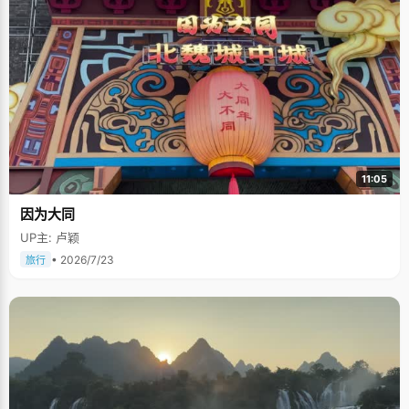
11:05
因为大同
UP主: 卢颖
• 2026/7/23
旅行