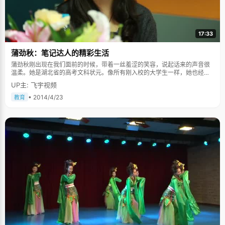
17:33
蒲劲秋：笔记达人的精彩生活
蒲劲秋刚出现在我们面前的时候，带着一丝羞涩的笑容，说起话来的声音很
温柔。她是湖北省的高考文科状元。像所有刚入校的大学生一样，她也经过
新鲜好奇迷茫调整等多种情绪后，逐渐找到了自己的定位。 妈妈是我的班主
UP主: 飞宇视频
任 在蒲劲秋看来，她和妈妈的相处方式更像是朋友，她遇见什么事情几乎都
想和妈妈说。即使到了大学，放假的时候，她也会偶尔和妈妈一起睡。 初中
• 2014/4/23
教育
的时候，妈妈成为了自己的班主任，这着实让蒲劲秋也适应了好一阵。"最开
始我妈是教语文，刚开始给我们上课的时候我还是挺尴尬的"，蒲劲秋笑着
说，"我就特别不舒服，会觉得那不是我妈么。"但是蒲劲秋的妈妈很体谅
她，作为班主任，她从不会像女儿打听班上同学的听讲情况，不会让女儿成
为一个"告密者"的角色。蒲劲秋告诉我们，后来对于这种感觉也就习惯了，
母女间的感情和师生情母女俩也觉得能够相得益彰。 笔记达人 蒲劲秋说起让
自己最受益的学习方法竟然是记笔记的好习惯。"我在这方面好像挺有强迫症
的。"蒲劲秋自嘲道，她会把每一门科目的笔记都整理的井井有条。她说到自
己的小时候写笔记，如果在一个地方写画了或者有一个大的墨团，即使这一
页已经快写完了，她都会把这一页撕掉重新写。这样对自己的严格要求和从
写过硬的书法，让蒲劲秋的笔记成为同学传阅和借鉴的对象。现在在大学很
少记笔记了，倒是很怀念那种记完一整本笔记的成就感。"老师很少夸我别
的，经常夸我卷面做的好。"蒲劲秋想想也觉得卷面整齐有赖于小时候跟着爷
爷学习写字。 学习书法 蒲劲秋的爷爷是个画家，每天都会在家里练习书法和
国画。小时候的蒲劲秋在爷爷身边耳濡目染，也对这些产生兴趣。再长大一