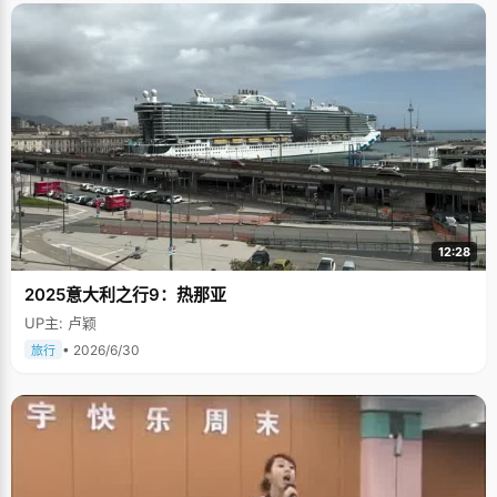
12:28
2025意大利之行9：热那亚
UP主: 卢颖
• 2026/6/30
旅行