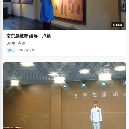
下。"睿颖很注意生活节俭，从不乱花钱，在她记忆里最奢侈的东西，还是里
因为要参加北大模拟联合国大会买了一套正装。 在学习上，睿颖一直都不让
妈妈操心，每次考试都捧回一个很好的成绩让妈妈开心，"妈妈总是给我信
心，经常鼓励我，考试取得好成绩，就会给我做一顿好吃的，让我感觉到每
次的努力都得到了收获，以后学习就会更用功。" 姐姐教会我更坚强 睿颖有
01:50
个比自己大11岁的姐姐，当爸爸去世的时候，姐姐刚好要上高考，为了减轻
家里的负担，姐姐放弃了一直喜爱的北大，选择了读军校。在睿颖看来，姐
南京总统府 编导：卢颖
姐很聪明，完全有能力考上北大的。姐姐的行为教会了睿颖去体谅别人，不
管遇到什么事情，都要坚强的面对。从初二开始，睿颖就将北大定为自己的
UP主: 卢颖
奋斗目标，一是因为喜欢文科，更多原因是想实现姐姐当年未能实现的梦
想。姐姐对睿颖的学习要求很严格，"她的性格比我还激烈，每次我状态不好
• 2021/5/19
旅行
的时候，她都会很直接的告诉我哪里不好，甚至对我的目标产生了怀疑，每
次，我都会肯定的告诉她，我一定能做到的。姐姐就是以这种方式鼓励我继
续努力，"说到姐姐，睿颖眼神特别的闪亮。 心如止水的女孩 在同学和老师
眼里，武睿颖是个沉稳，勤奋的女孩，能考上状元，除了长期以来的勤奋努
力外，良好平和的心态成了最关键的因素，"我不是很有天分，但是同学们都
说我心如止水。"记得高二的时候，武睿颖参加过一次高考，老师和家长们都
认为如果以她当时636分的成绩，上人大是绝对没有问题的，纷纷劝她当年
就赶紧上大学吧，但是北大一直都是睿颖的目标，她不甘心就这样的走掉，
在经过深思熟虑之后，第二天，武睿颖又一脸平静的走进了教室继续学习，
准备即将到来的期末考试。直到现在，同学们都还特别佩服她当时的心态，
简直到了心如止水的程度。"不管遇到好的还是坏的事情，都要把心态放平
稳，才会有一个好的未来，不管是上大学，还是生活的各方各面。" 遇到心情
不好的时候，睿颖喜欢写日记，将当时难过的心情记录下来，把日记本当成
一个倾诉的对象，然后将烦恼存进柜子里，"写完以后，心情就会好多了，又
能开开心心的生活了。" 感谢身边的每一个人 高中阶段，睿颖跟老师同学的
关系都特别好，班主任老师经常亲切的称呼她为小武，平时课间，睿颖会主
动跟同学交流学习经验，跟好朋友说说心事。因为曾经的失去，睿颖更懂得