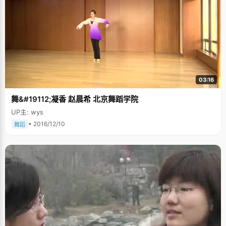
03:16
舞&#19112;凝香 赵晨希 北京舞蹈学院
UP主: wys
• 2016/12/10
舞蹈