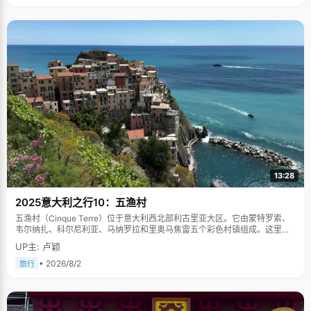
13:28
2025意大利之行10：五渔村
五渔村（Cinque Terre）位于意大利西北部利古里亚大区。它由蒙特罗索、
韦尔纳扎、科尔尼利亚、马纳罗拉和里奥马焦雷五个彩色村镇组成。这里依
山傍海，房屋色彩斑斓，1997年被列为世界文化遗产。
UP主: 卢颖
• 2026/8/2
旅行