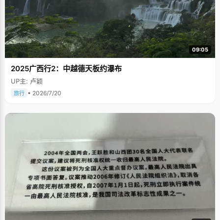
09:05
2025广西行2：中越德天板约瀑布
UP主: 卢颖
• 2026/7/20
旅行