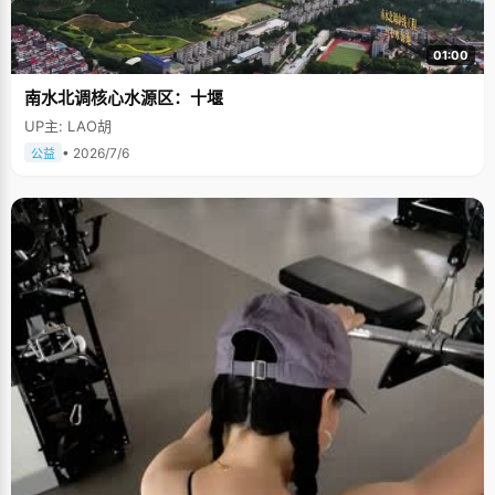
01:00
南水北调核心水源区：十堰
UP主: LAO胡
• 2026/7/6
公益