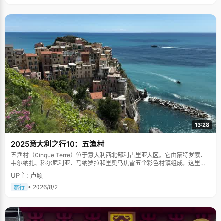
13:28
2025意大利之行10：五渔村
五渔村（Cinque Terre）位于意大利西北部利古里亚大区。它由蒙特罗索、
韦尔纳扎、科尔尼利亚、马纳罗拉和里奥马焦雷五个彩色村镇组成。这里依
山傍海，房屋色彩斑斓，1997年被列为世界文化遗产。
UP主: 卢颖
• 2026/8/2
旅行