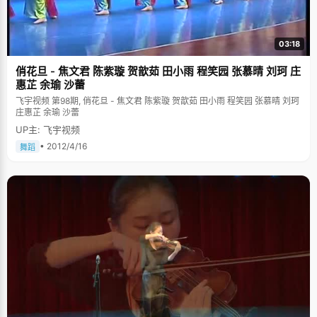
03:18
俏花旦 - 焦文君 陈紫璇 贺歆茹 田小雨 程笑园 张慕晴 刘珂 庄
惠芷 余瑜 沙蕾
飞宇视频 第98期, 俏花旦 - 焦文君 陈紫璇 贺歆茹 田小雨 程笑园 张慕晴 刘珂
庄惠芷 余瑜 沙蕾
UP主: 飞宇视频
• 2012/4/16
舞蹈