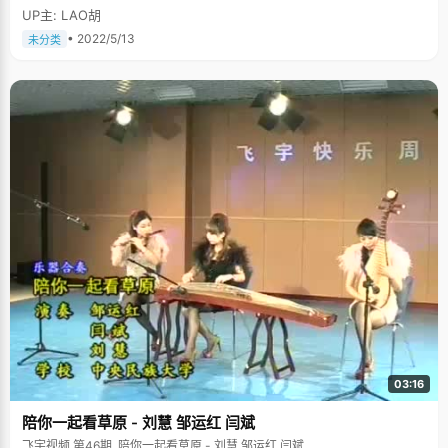
UP主: LAO胡
• 2022/5/13
未分类
03:16
陪你一起看草原 - 刘慧 邹运红 闫斌
飞宇视频 第46期, 陪你一起看草原 - 刘慧 邹运红 闫斌