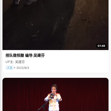
01:49
排队做核酸 编导:吴建芬
UP主: 吴建芬
• 2022/8/3
人文