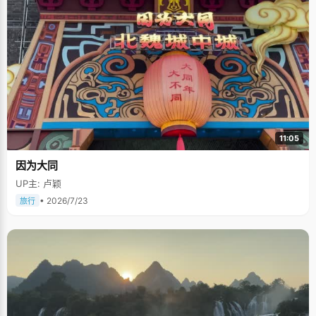
11:05
因为大同
UP主: 卢颖
• 2026/7/23
旅行