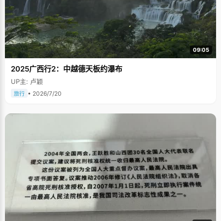
09:05
2025广西行2：中越德天板约瀑布
UP主: 卢颖
• 2026/7/20
旅行