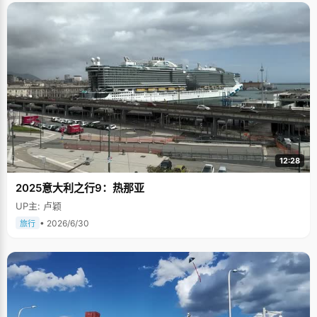
12:28
2025意大利之行9：热那亚
UP主: 卢颖
• 2026/6/30
旅行