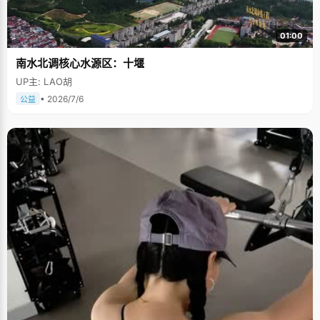
01:00
南水北调核心水源区：十堰
UP主: LAO胡
• 2026/7/6
公益