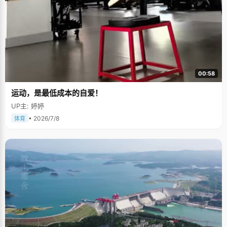
00:58
运动，是最低成本的自爱！
UP主: 婷婷
• 2026/7/8
体育