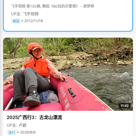
飞宇视频 第130期, 舞蹈《80后的沂蒙情》 - 周梦婷
UP主: 飞宇视频
• 2012/11/18
舞蹈
11:42
2025广西行3：古龙山漂流
UP主: 卢颖
• 2026/8/6
旅行