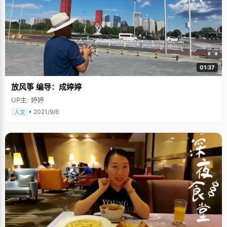
01:37
放风筝 编导：成婷婷
UP主: 婷婷
• 2021/9/6
人文