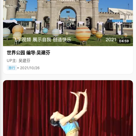
04:59
世界公园 编导:吴建芬
UP主: 吴建芬
• 2021/10/26
旅行