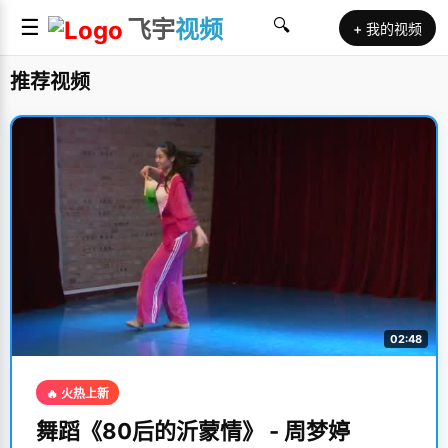
☰
飞宇
视频
🔍
+ 我的视频
推荐视频
02:48
🔥 火热上新
舞蹈《80后的沂蒙情》 - 周梦婷