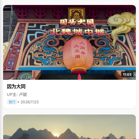
11:05
因为大同
UP主: 卢颖
• 2026/7/23
旅行