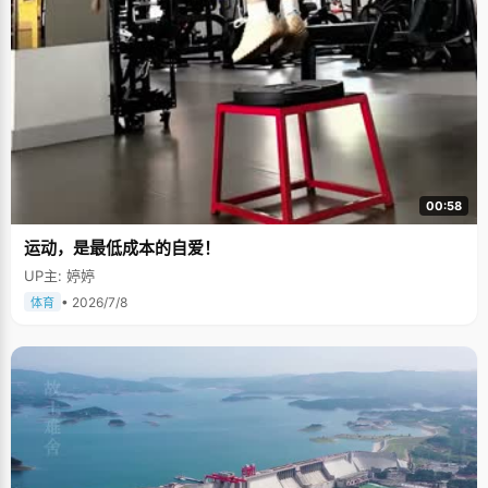
00:58
运动，是最低成本的自爱！
UP主: 婷婷
• 2026/7/8
体育