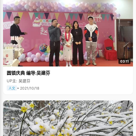
03:11
圆锁庆典 编导:吴建芬
UP主: 吴建芬
• 2021/10/18
人文