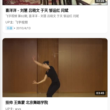
02:26
喜洋洋 - 刘慧 吕晓文 于天 邹运红 闫斌
飞宇视频 第62期, 喜洋洋 - 刘慧 吕晓文 于天 邹运红 闫斌
UP主: 飞宇视频
• 2010/4/13
乐器
03:45
挂帅 王姝蒙 北京舞蹈学院
UP主: wys