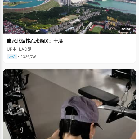
01:00
南水北调核心水源区：十堰
UP主: LAO胡
• 2026/7/6
公益