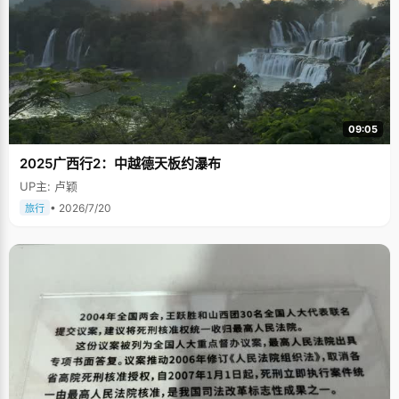
09:05
2025广西行2：中越德天板约瀑布
UP主: 卢颖
• 2026/7/20
旅行