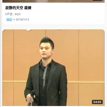
寂静的天空 盛婕
UP主: wys
• 2016/1/13
舞蹈
04:20