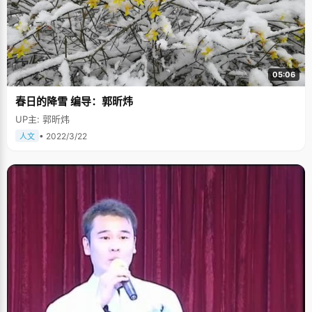
05:06
春日的降雪 编导：郭昕炜
UP主: 郭昕炜
• 2022/3/22
人文