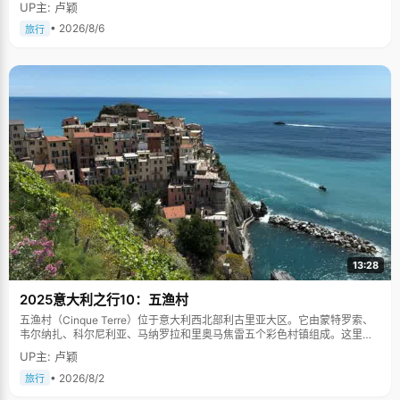
UP主: 卢颖
• 2026/8/6
旅行
13:28
2025意大利之行10：五渔村
五渔村（Cinque Terre）位于意大利西北部利古里亚大区。它由蒙特罗索、
韦尔纳扎、科尔尼利亚、马纳罗拉和里奥马焦雷五个彩色村镇组成。这里依
山傍海，房屋色彩斑斓，1997年被列为世界文化遗产。
UP主: 卢颖
• 2026/8/2
旅行