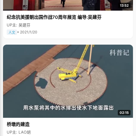
13:52
纪念抗美援朝出国作战70周年展览 编导:吴建芬
UP主: 吴建芬
• 2021/1/20
人文
02:15
桥墩的建造
UP主: LAO胡