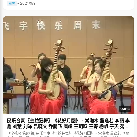
• 2021/9/9
科技
03:16
民乐合奏《金蛇狂舞》《花好月圆》 - 常曦木 董逢若 李丽 李
鑫 刘慧 刘洋 吕晓文 乔鹏飞 唐超 王玥晗 王菁 杨帆 于天 苑馨
予 张宇迪
飞宇视频 第57期, 民乐合奏《金蛇狂舞》《花好月圆》 - 常曦木 董逢若 李丽