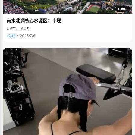
01:00
南水北调核心水源区：十堰
UP主: LAO胡
• 2026/7/6
公益