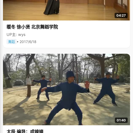
04:27
暖冬 徐小贤 北京舞蹈学院
UP主: wys
• 2017/6/18
舞蹈
01:40
太极 编导：成婷婷