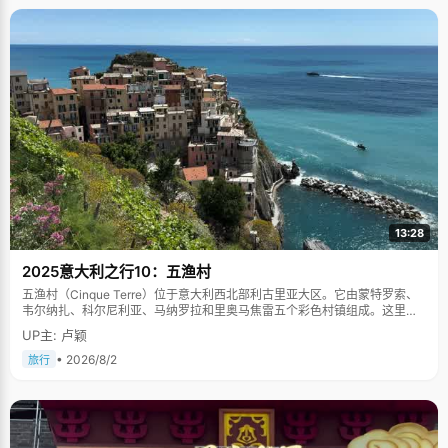
13:28
2025意大利之行10：五渔村
五渔村（Cinque Terre）位于意大利西北部利古里亚大区。它由蒙特罗索、
韦尔纳扎、科尔尼利亚、马纳罗拉和里奥马焦雷五个彩色村镇组成。这里依
山傍海，房屋色彩斑斓，1997年被列为世界文化遗产。
UP主: 卢颖
• 2026/8/2
旅行