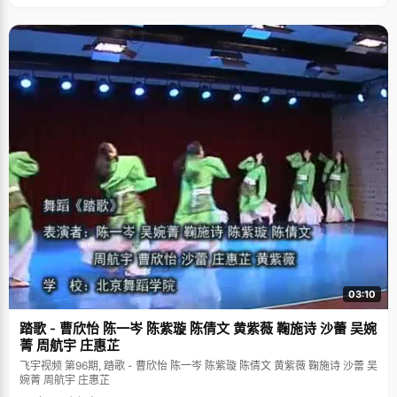
03:10
踏歌 - 曹欣怡 陈一岑 陈紫璇 陈倩文 黄紫薇 鞠施诗 沙蕾 吴婉
菁 周航宇 庄惠芷
飞宇视频 第96期, 踏歌 - 曹欣怡 陈一岑 陈紫璇 陈倩文 黄紫薇 鞠施诗 沙蕾 吴
婉菁 周航宇 庄惠芷