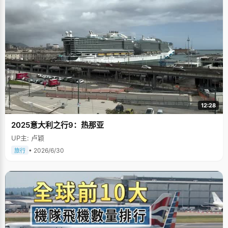
12:28
2025意大利之行9：热那亚
UP主: 卢颖
• 2026/6/30
旅行