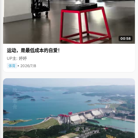
00:58
运动，是最低成本的自爱！
UP主: 婷婷
• 2026/7/8
体育