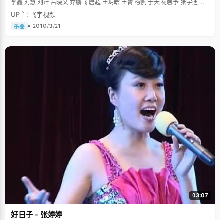
李鑫 刘慧 刘洋 吕晓文 乔鹏飞 唐超 王玥晗 王菁 杨帆 于天 苑馨予 张宇迪 邹
运红 闫斌
UP主: 飞宇视频
• 2010/3/21
乐器
03:07
好日子 - 张婷婷