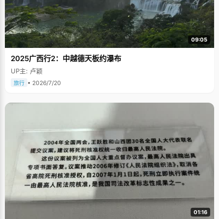
09:05
2025广西行2：中越德天板约瀑布
UP主: 卢颖
• 2026/7/20
旅行
01:16