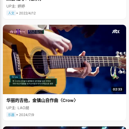
UP主: 婷婷
• 2022/4/12
人文
02:33
华丽的吉他，金镇山自作曲〈Crow〉
UP主: LAO胡
• 2024/7/9
乐器