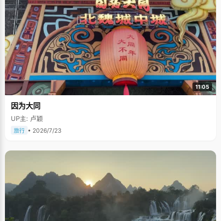
11:05
因为大同
UP主: 卢颖
• 2026/7/23
旅行