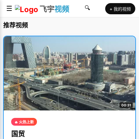
☰
飞宇
视频
🔍
+ 我的视频
推荐视频
00:31
🔥 火热上新
国贸