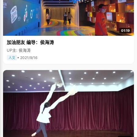
01:19
加油朋友 编导：侯海涛
UP主: 侯海涛
• 2021/9/16
人文