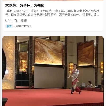
求芝蓉：为诗狂，为书痴
日期：2007-12-06 来源：飞宇网 燕子 求芝蓉，2007年高考上海省文科状
元，现在就读于北京大学元培计划实验班，高考分数644分。 读书早，读书
痴，外表开朗，笑容灿烂的求芝蓉，真真是一个爱书如痴的人。书对于求芝
UP主: 飞宇视频
蓉，就像水之于鱼一样自然，正如她自己在那篇被传阅甚广的小文《走过我
生命中的那个男孩》中所写"我注定一辈子都属于书了"。 教育从诗歌开始，
• 2007/12/25
教育
诗歌狂人 求芝蓉出身于一户普通的家庭，爸爸妈妈都是公务员，求芝蓉的早
期教育是从诗歌开始的，之后就越发不可收拾，以致于到现在，她渐有发展
成现代诗人的欲望和潜质。 求芝蓉的求学欲望是天生的，2岁的时候，她自
己就跑到幼儿园去，跟着大自己三、四岁的大孩子们一起上课，学会了很多
拼音、汉字和数字，为以后的早期教育打下了基础。四岁生日那天，求芝蓉
收到了自己的第一本诗集——《古诗五十首》，开始跟着爸爸学习朗诵诗
歌。求芝蓉很有诗词天赋，记忆力也不错，在上小学前她已经会背大概200
首古诗，而且对于很多理解深入。这个数字是惊人的，很多成年人也不定能
记住那么多。上学以后，求芝蓉对诗的狂热不减，在初高中达到顶峰，利用
课余时间狂看诗集，那时候，她脑袋里大概能完整的记忆五六百首诗词，在
一次诗歌大赛中她以一口气背出一百多首诗词而艺压四座，令同学们羡慕不
已。并常常有"因古诗发狂，诗性大发，想做诗"的感觉，于是写了几首打油
诗，为同学们传阅。在众多诗人中，求芝蓉最喜欢李商隐的诗，纳兰信德的
词，两位都是感情细腻，洒脱飘逸的性情中人，正好与求芝蓉略显俊逸的性
格契合，读他们的诗词更有如遇知己之感。至今，求芝蓉依然保持着对诗词
的喜好，兴致到时偶作小赋。前段时间，妈妈从上海寄来著名的土特产小京
生（新昌的特产花生），品尝之余，求芝蓉有感而发："剥却麻袍去赤衣，淳
香入口泪嘘唏。千里寄传非入贡，怜儿求学不得归。"（摘自求芝蓉名博"月
旦主人"。） 好书如命，不让人省心 除了诗词外，求芝蓉对小说散文也很喜
好，平时最爱干的事情就是买书，有闲暇和闲钱的时候就去逛书店，搬回来
大本小本的书，桌上、地上、床底下都是书，并在高中毕业的时候成功压坏