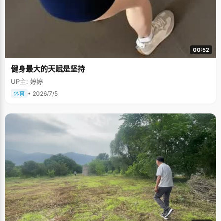
00:52
健身最大的天赋是坚持
UP主: 婷婷
• 2026/7/5
体育