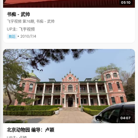
05:10
了家中的大书架。 求芝蓉读书内容广泛，尤其喜欢大部头，小学的时候，她
已经读完了四大名著，并开始攻关金庸的小说，"飞雪连天射白鹿，笑书狂侠
书痴 - 武帅
倚碧鸳"，外加一部《越女剑》。她读这些小说大多是在课堂上完成的，"我
上课的时候老背着老师看小说，看似坐得很直，其实在通过桌子上的小洞看
飞宇视频 第76期, 书痴 - 武帅
书呢。"多次批评无效后，老师只好把她调到了后排，这回看小说就更无忌惮
UP主: 飞宇视频
了。在这段做后排的日子里，求芝蓉完成了很多的阅读，也产生了朦胧的青
春情愫，这是后记。因此求芝蓉说自己是个不让人省心的人，虽然学习成绩
• 2010/7/4
舞蹈
一直不错，却常常让老师和家长头疼。在家里，父母管的很严，晚上要早点
睡觉，不要看那么多闲书，求芝蓉就等父母走后，悄悄的躲在被窝里打着电
筒看书，至今，在求芝蓉的床头还保存这两大盒子电池，成为了当时的"罪
证"，还有鼻梁上的那副小眼镜。求芝蓉最喜欢的书是《红楼梦》，至今已经
读了不下十遍，在痴迷的那段时间，她甚至在数学课上也看周汝昌的《红楼
新证》，结果被巡视的老师截获了，这已经是常事了。幸好班主任也是个红
楼迷，使得求芝蓉免于被处罚。求芝蓉对《红楼梦》中的人物和诗词几乎到
了如同自家人的程度，在红学社的聚会上，她对书中人物和诗歌娓娓道来，
熟悉程度和理解深刻让师哥师姐们刮目。 朦胧的情愫 虽然求芝蓉在书中领略
到了很多凄美的爱情故事，体会了感情细腻的诗词，但是在真正遇到感情问
题的时候，求芝蓉变得羞涩迟钝起来。前边提到，求芝蓉在坐后排的日子
里，不仅完成了大量的阅读，同时萌生了朦胧的青春情愫，属于每个女孩子
成长过程中的必然现象，求芝蓉羞涩的把它写进了文章，《那个走过我生命
的男孩》，聊发感情。 从高一开始，每年圣诞节，求芝蓉都收到了一张匿名
的明信片，写着些祝福又隐含表白的话语。高中三年，收到了三张。那时
候，信件都要经过老师的手之后才转到学生手里，这三张卡片曾引起了班主
任的怀疑，并把求芝蓉叫到一旁盘问了很久。对于这些卡片，求芝蓉看过之
04:07
后就放在一边了，是绝不敢做猜测和尝试的。至今，求芝蓉还不知道是谁给
自己寄了卡片，当问到今年或许会收到署名的卡片时，敢作敢为的小姑娘竟
北京动物园 编导：卢颖
有些羞涩起来："不知道，管它呢！" 来到北大，求芝蓉如鱼入水，学校附近
就是几大图书城，学校丰富的藏书，活跃的文化社团，更加激起了求芝蓉的
UP主: 卢颖