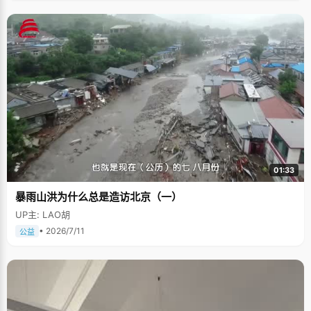
01:33
暴雨山洪为什么总是造访北京（一）
UP主: LAO胡
• 2026/7/11
公益