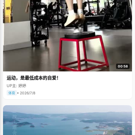
00:58
运动，是最低成本的自爱！
UP主: 婷婷
• 2026/7/8
体育