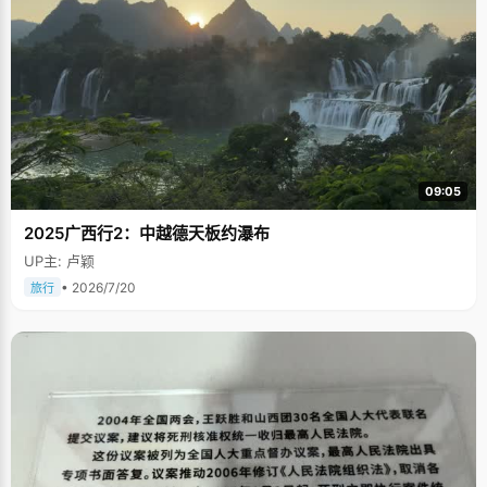
09:05
2025广西行2：中越德天板约瀑布
UP主: 卢颖
• 2026/7/20
旅行