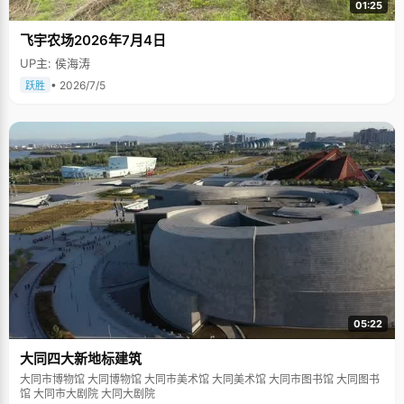
01:25
飞宇农场2026年7月4日
UP主: 侯海涛
• 2026/7/5
跃胜
05:22
大同四大新地标建筑
大同市博物馆 大同博物馆 大同市美术馆 大同美术馆 大同市图书馆 大同图书
馆 大同市大剧院 大同大剧院