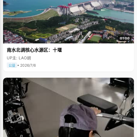
01:00
南水北调核心水源区：十堰
UP主: LAO胡
• 2026/7/6
公益