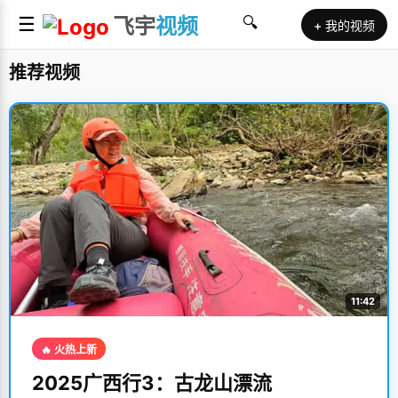
☰
飞宇
视频
🔍
+ 我的视频
推荐视频
11:42
🔥 火热上新
2025广西行3：古龙山漂流