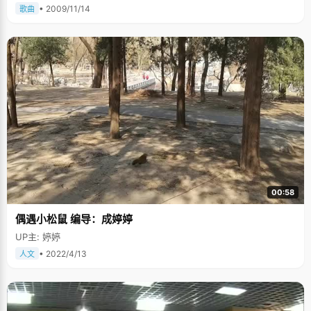
• 2009/11/14
歌曲
00:58
偶遇小松鼠 编导：成婷婷
UP主: 婷婷
• 2022/4/13
人文