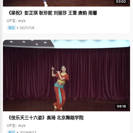
03:02
《梁祝》彭芷琪 耿珍妮 刘丽莎 王萱 唐韵 雨馨
UP主: wys
• 2021/1/9
舞蹈
06:18
《伎乐天三十六姿》高琦 北京舞蹈学院
UP主: wys
• 2019/8/13
舞蹈