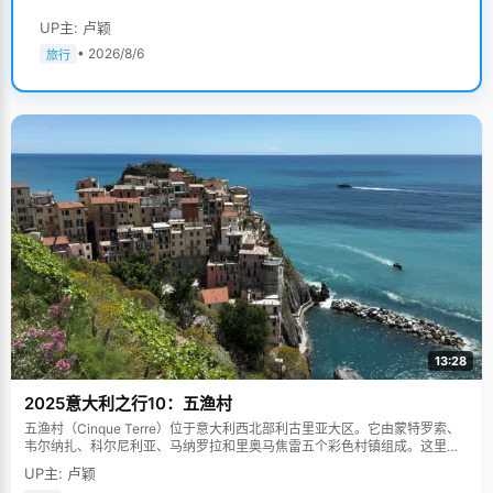
UP主: 卢颖
• 2026/8/6
旅行
13:28
2025意大利之行10：五渔村
五渔村（Cinque Terre）位于意大利西北部利古里亚大区。它由蒙特罗索、
韦尔纳扎、科尔尼利亚、马纳罗拉和里奥马焦雷五个彩色村镇组成。这里依
山傍海，房屋色彩斑斓，1997年被列为世界文化遗产。
UP主: 卢颖