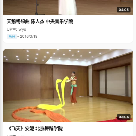
04:05
天鹅畅想曲 陈人杰 中央音乐学院
UP主: wys
• 2016/3/19
乐器
03:04
《飞天》安妮 北京舞蹈学院