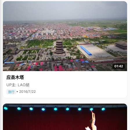
01:42
应县木塔
UP主: LAO胡
• 2016/7/22
旅行