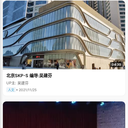
04:30
北京SKP-S 编导:吴建芬
UP主: 吴建芬
• 2021/11/25
人文