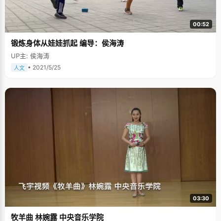
00:52
锻炼身体从娃娃抓起 编导：侯海涛
UP主: 侯海涛
• 2021/5/25
人文
03:30
牧羊曲 林婉露 中央音乐学院