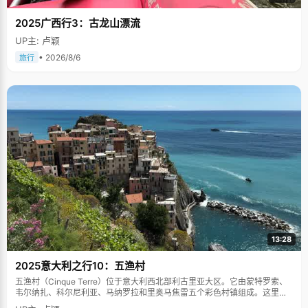
的教室里，桌椅差不多都挨在一起了，小小的空间，周围是四面高高的
白墙，非常的压抑，有几个同学受不了这样的压力，上了几天课就搬走
2025广西行3：古龙山漂流
了。肖梦君想，无法改变，那就适应好了，她把周围的一切当成是自己
熟悉的教室、课桌，真正的压力是自己给自己的，"不要想太多，只要
UP主: 卢颖
学习就够了"。 我的家人们 肖梦君的生活非常有规律，这归功于外婆的
• 2026/8/6
教育。肖梦君三岁以前是外婆带大的，外婆是个非常会管教小孩子的高
旅行
手，她对肖梦君非常严格，生活作息都一丝不苟，从来不宠溺。"比如
吃饭的时候，外婆不会像现在的家长那样端着饭碗一个劲的说&lsquo;
乖，吃饭&rsquo;，她喊我们吃饭，我们要是不听话，她就说&lsquo;不
吃算了&rsquo;，然后就不管我们了，我们只好乖乖吃饭了。如果吃乱
七八糟的零食也会被骂，"肖梦君说，"外婆的管教很有效，让我们形成
了良好的生活和做事习惯。" 肖梦君的妈妈是个护士，在生活和饮食方
面特别注意，高考之前，她看到很多家长到医院买氧气袋给孩子用，感
觉很不可思议，越是特别的照顾越会带来情绪和身体的波动，破坏正常
的新陈代谢，所以，她没有刻意的去在乎孩子的饮食习惯。高考之前，
肖梦君的爸爸妈妈对她说得最多的话就是："不用怕，考哪个学校都行
的，"来缓解紧张的高考气氛。 在大学里，肖梦君的生活依然非常规
律，学习还是很用功，当优秀已经成为一种习惯的时候，不管在哪里，
都是顺其自然的。肖梦君没有告诉我她以后的理想是什么，但可以相
信，一定跟优秀有关。
13:28
2025意大利之行10：五渔村
五渔村（Cinque Terre）位于意大利西北部利古里亚大区。它由蒙特罗索、
韦尔纳扎、科尔尼利亚、马纳罗拉和里奥马焦雷五个彩色村镇组成。这里依
山傍海，房屋色彩斑斓，1997年被列为世界文化遗产。