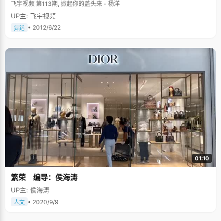
飞宇视频 第113期, 掀起你的盖头来 - 杨洋
UP主: 飞宇视频
• 2012/6/22
舞蹈
01:10
繁荣 编导：侯海涛
UP主: 侯海涛
• 2020/9/9
人文