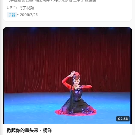
飞宇视频 第26期, 相思河畔 - 刘杉 宋梦娇 王卓宁 张佳璐
UP主: 飞宇视频
• 2009/7/25
乐器
02:56
掀起你的盖头来 - 杨洋