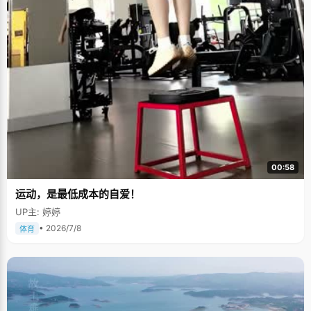
00:58
运动，是最低成本的自爱！
UP主: 婷婷
• 2026/7/8
体育