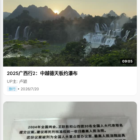
09:05
2025广西行2：中越德天板约瀑布
UP主: 卢颖
• 2026/7/20
旅行