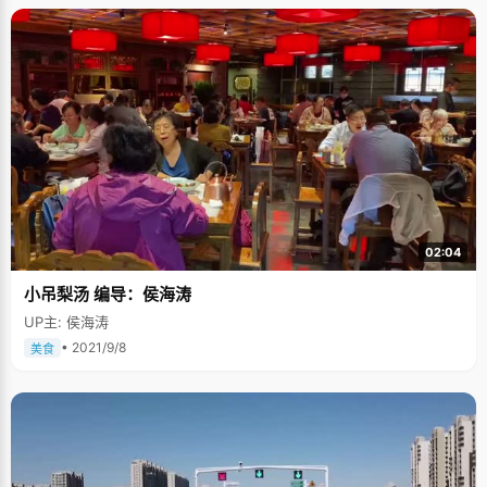
02:04
小吊梨汤 编导：侯海涛
UP主: 侯海涛
• 2021/9/8
美食