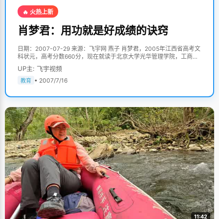
🔥 火热上新
肖梦君：用功就是好成绩的诀窍
日期：2007-07-29 来源：飞宇网 燕子 肖梦君，2005年江西省高考文
科状元，高考分数660分，现在就读于北京大学光华管理学院，工商管
理会计专业。 660分是个非常吉利的数字，肖梦君一直觉得自己成绩还
UP主: 飞宇视频
不错，在学校里也当过不少的第一，但是当全省第一的名头砸到自己头
上的时候，她和全家人一起惊讶起来，在被告知成绩之前，她一直以为
• 2007/7/16
教育
按照自己以往的水平应该在全省50名左右，"考完了连分数都没有去查
一下"，肖梦君非常开心的笑起来，笑得一点都不遮掩，嘴角的两个小
酒窝跟着一起闪动着，或者真的是运气吧，平时一般水平的英语居然考
了140分，"反正就是很走运就是了"。 "如果只针对高考，用功就是诀
窍"。 肖梦君不喜欢谈学习方法学习经验，这些都是纸上谈兵的东西，
真正面对敌人的时候，一千个人有一千种克敌方法，在肖梦君眼里，几
乎每一个高中生都是很用功，很努力的。 "成绩好与不好的最大差别是
用不用功，多阅读，多背诵，多花时间和精力，就一定能取得好成
绩，"同学们都说肖梦君是个很神奇的女孩，她可以很专注的学习，高
中三年，除了学习以外唯一的业余生活就是跟同学们逛街，只要有时
间，总能看到肖梦君在专心的看书。"如果只针对高考，用功就是诀
窍"。 开头很重要，如果第一次考好了，就会把它当作一种标杆，以后
要跟这个一样好或者比这个更好。肖梦君从小学习成绩就非常好，她把
好成绩当成一种习惯，她常鼓励自己说"我有这个能力，"为了保持这样
的水平，就好好学习，比别人多努力，因此，高中三年，肖梦君可以非
常从容的保持第一的位置，面对同学们竞争的压力。高三的时候，学校
为全级前十名的同学编了一个特别的加强版"零班"，大家挤在一个很小
11:42