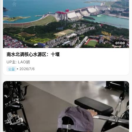
01:00
南水北调核心水源区：十堰
UP主: LAO胡
• 2026/7/6
公益