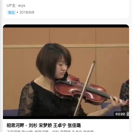
UP主: wys
• 2018/9/8
舞蹈
02:22
相思河畔 - 刘杉 宋梦娇 王卓宁 张佳璐