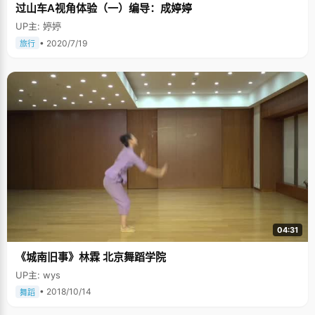
过山车A视角体验（一）编导：成婷婷
UP主: 婷婷
• 2020/7/19
旅行
04:31
《城南旧事》林霖 北京舞蹈学院
UP主: wys
• 2018/10/14
舞蹈