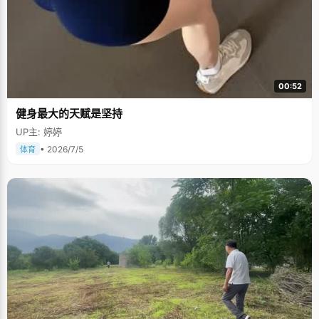
00:52
健身最大的天赋是坚持
UP主: 婷婷
• 2026/7/5
体育