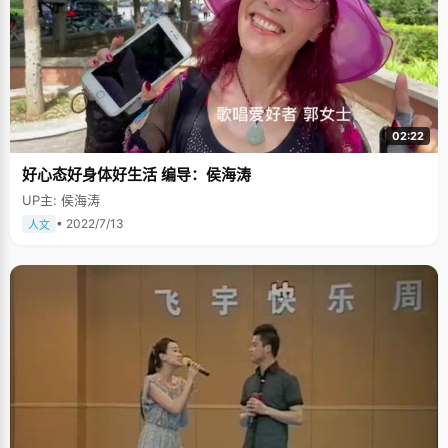
02:22
好心态好身体好生活 编导：侯海涛
UP主: 侯海涛
• 2022/7/13
人文