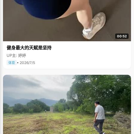
00:52
健身最大的天赋是坚持
UP主: 婷婷
• 2026/7/5
体育