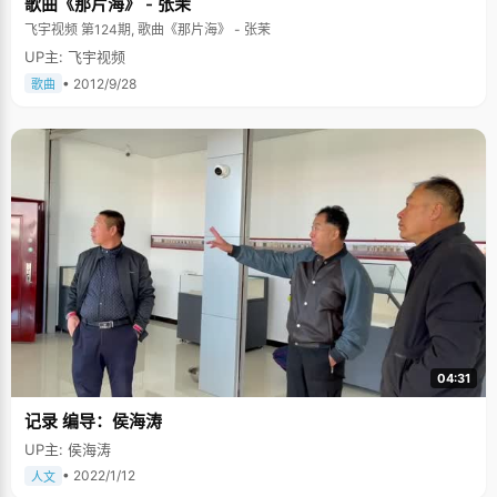
歌曲《那片海》 - 张茉
飞宇视频 第124期, 歌曲《那片海》 - 张茉
UP主: 飞宇视频
• 2012/9/28
歌曲
04:31
记录 编导：侯海涛
UP主: 侯海涛
• 2022/1/12
人文