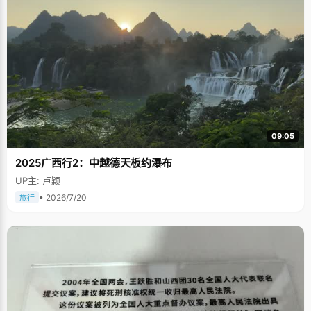
09:05
2025广西行2：中越德天板约瀑布
UP主: 卢颖
• 2026/7/20
旅行