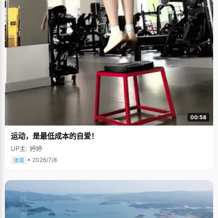
00:58
运动，是最低成本的自爱！
UP主: 婷婷
• 2026/7/8
体育