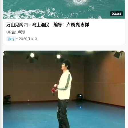
03:04
万山见闻四 - 岛上渔民 编导：卢颖 胡忠祥
UP主: 卢颖
• 2020/11/13
旅行