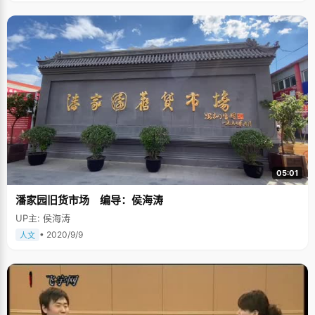
05:01
潘家园旧货市场 编导：侯海涛
UP主: 侯海涛
• 2020/9/9
人文