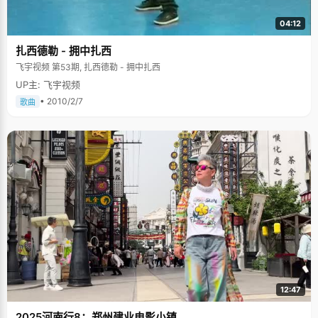
04:12
扎西德勒 - 拥中扎西
飞宇视频 第53期, 扎西德勒 - 拥中扎西
UP主: 飞宇视频
• 2010/2/7
歌曲
12:47
2025河南行8：郑州建业电影小镇