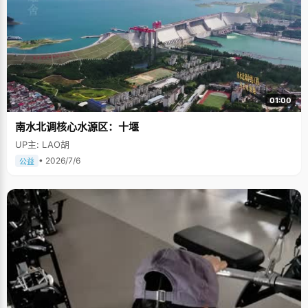
01:00
南水北调核心水源区：十堰
UP主: LAO胡
• 2026/7/6
公益