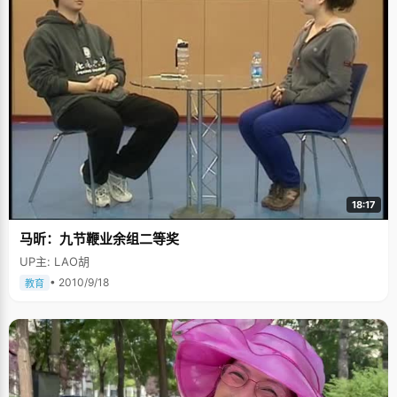
18:17
马昕：九节鞭业余组二等奖
UP主: LAO胡
• 2010/9/18
教育