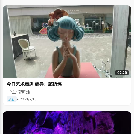
02:29
今日艺术商店 编导：郭昕炜
UP主: 郭昕炜
• 2021/7/13
旅行