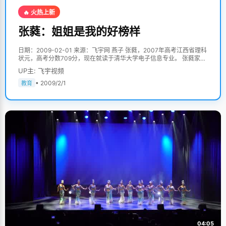
🔥 火热上新
张蕤：姐姐是我的好榜样
日期：2009-02-01 来源：飞宇网 燕子 张蕤，2007年高考江西省理科
状元，高考分数709分，现在就读于清华大学电子信息专业。 张蕤家破
旧的土砖房掩在大岗背村头一堆新房里，稍显得有些冷静和寒酸，家中
UP主: 飞宇视频
只有简单的家具和农具。一张张大大小小的红色奖状贴满了整个厅堂的
墙壁，给这个略显寒酸的家带来一丝火红的喜气。张家三个孩子，张
• 2009/2/1
教育
赟、张珽、张珽都很有出息。尤其是大姐张赟，从小就很聪明，周岁生
日能流利的讲话，两岁就会背很多唐诗了，自小就爱看书学习，给弟弟
妹妹做了一个很好的榜样，一家人吃饭的时候，爸爸妈妈也常常拿大姐
张赟来教育张珽和张蕤要努力学习。张蕤说，"大姐和二姐的成绩都特
别好，我就以他们为榜样，努力的想追上他们，跟他们一样优秀。" 张
蕤的爸爸当年在文革后回复高考的时候考上了大专，没有上大学成了他
一生的遗憾，所以对三个孩子的学习要求非常严格，再苦再累也绝不让
孩子们在学习上受委屈。为了担负三个孩子的学费，张蕤的父母不得不
丢下孩子到厦门打工，长年难得回家一趟，但是每个周末他们都会打电
话回来询问孩子的学习和生活情况。张蕤年纪小但特别懂事，知道爸爸
妈妈在外辛苦，每次打电话里都是报喜不报忧，常常反过来叮嘱爸爸妈
妈要保重身体，注意营养。班主任老师张喻知道了张蕤的家庭情况后，
对张蕤分外的关心，时刻关注张蕤的学习情况和心理动态，还常常帮他
垫付拖缴的学费。 父母不在身边，大姐张赟就成了家里的小家长，帮着
奶奶料理家事，监督指导弟弟妹妹的学习，张蕤说，"大姐和二姐常常
给我说一些她们的学习经验和技巧，给我很多鼓励，对我帮助很大，尤
其是上高中的时候，在外读大学的二姐时常打电话回来，告诉我要看什
04:05