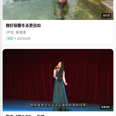
01:11
做好保暖冬泳更自如
UP主: 侯海涛
• 2024/2/5
体育
04:22