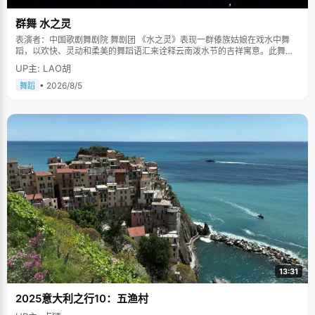
么书，监督我每天早上起来读英语，教我一些理科学习的好方法，应对
高考的经验，"张蕤的二姐张珽当年的考分已经上了清华的录取分数
群舞 水之灵
线，因为填报失误最后去了浙江大学，"非常可惜，否则现在我们姐弟
三个都能在北京读书了。" （张蕤跟大姐张赟在清华校园里） 张蕤的大
表演者：中国歌剧舞剧院 舞剧团 《水之灵》表现一群傣族姑娘在戏水中舞
姐张赟说，"张蕤虽然是男孩子，但是非常安静心细，也不调皮。"她回
蹈，以欢快、灵动和柔美的舞蹈语汇来诠释云南泼水节的吉祥寓意。此舞蹈
忆说，初中的时候，一次英语竞赛拿了300块钱奖学金，他用奖金给奶
多次在中国人民大会堂及国际舞台上表演，一直得到赞誉其舞美，人美，寓
UP主: LAO胡
奶买了一双柔软暖和的拖鞋，还给妈妈买了漂亮的发夹，很有孝
意美。。
心，"奶奶特别高兴，至今的都一直不舍得穿那双拖鞋。"张蕤和姐姐离
• 2026/8/5
舞蹈
家到县城上高中，家里只剩下奶奶一个人了，于是张蕤坚持给家里装了
一部电话，用很大的字将自己和亲戚邻居的电话号码写在纸上，贴在电
话机旁的墙上，方便奶奶查看。每个周末，张蕤都会给奶奶打一个电
话，叮嘱她注意身体，少干点农活等等，特别孝顺。 张蕤家所在的大岗
背村一共出过四个大学生，有三个就出在了张家。送张蕤到北京读大学
的时候，张家很是在乡里风光了一把，爸爸领着新晋的状元张蕤和同年
考上北京大学研究生的大女儿张赟，高兴的走在前边，身后跟着十几米
送行的乡亲们，大家眼里透着羡慕和喜悦。 将张赟和张蕤送到北京，安
顿好之后，张蕤的爸爸即将重返厦门去打工，临走时，他对两个孩子
说："念清华北大没什么了不起，这只是一个好的起点，要抓住这个契
机，这个机会，在这个起点上好好的走。"尤其对张蕤，他嘱咐："学习
是一个马拉松式的比赛，你才跑了一千米，虽然现在跑了第一，但不代
表以后永远第一，没有人超过你，所以你不能放松，要继续努力才
行。"张蕤将爸爸的话牢牢记在心里，时常鞭策自己勤奋努力。
13:31
2025意大利之行10：五渔村