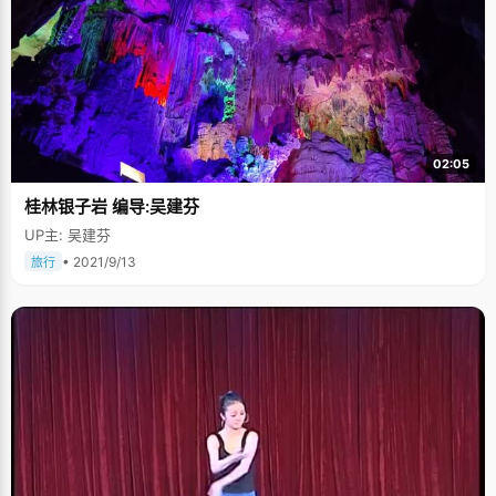
02:05
桂林银子岩 编导:吴建芬
UP主: 吴建芬
• 2021/9/13
旅行