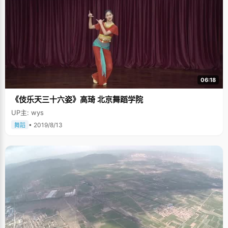
06:18
《伎乐天三十六姿》高琦 北京舞蹈学院
UP主: wys
• 2019/8/13
舞蹈