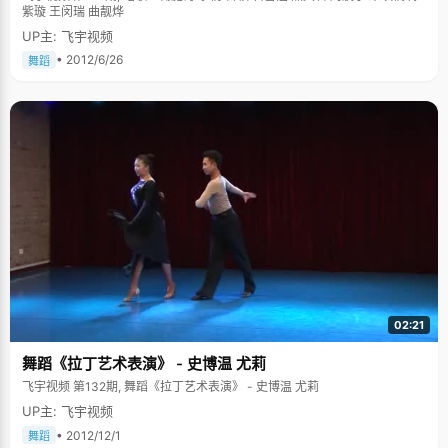
业。"革命还未胜利，同志仍需努力"，面对那么多期盼的眼神，刘逸帆无奈
紫璇 王闵瑞 曲靓烨
又投入到高考的复习队伍中。"在复习的时候，发现自己还有很多知识欠缺，
越复习越心虚谨慎，高三下学期，我真的很认真努力的学了很多东西"，刘逸
UP主: 飞宇视频
帆觉得最开心的不是考了状元，而是在高考的最后阶段，跟同学们一起努
• 2012/6/26
舞蹈
力，建立了很好的朋友关系，尤其是他将自己经历竞赛积累的经验帮助别人
时候的那种高兴和满足感，至今仍不能忘怀。 音乐是人生的信仰 刘逸帆对音
乐有着天生的偏爱，他小时候身体不太好，不能做剧烈的运动，妈妈就说，
那你学点乐器吧。于是刘逸帆五岁开始接触电子琴，一下子犹如鸟儿找到了
天空，鱼儿看到了河流的感觉。之后，他先后学习了钢琴、吉他、贝司等等
乐器，掌握了很多的音乐知识。高中的时候，对于音乐的爱好达到了一个高
点，刘逸帆遇到了几个有着同样爱好的哥们，五个人一拍即合，组成了一个
校园乐队，刘逸帆在乐队充当贝司手，给乐队写歌。这个校园乐队当时在学
校里轰动一时，具有比较大的影响力，他们走的是朋克、摇滚的方向，那震
耳欲聋的架势和随心所欲的唱响，为这群需要释放学习压力的青少年，提供
了一个很好的出口。刘逸帆给乐队写了主题曲《坚定的彩虹》，专门找了录
音棚。说着，刘逸帆掏出手机，铃声就是这首曲子。跟我们想象的很多当下
的摇滚无病呻吟或者逃避宣泄不同，《坚定的彩虹》节奏欢快，几个还带着
青涩嗓音的男孩子，充满朝气和希望地畅想着未来，非常能令人振奋鼓舞。
"爸爸妈妈知道我的兴趣，都挺支持的，需要用钱的地方都很慷慨，他们手机
里也存这我们的歌"，刘逸帆希望在大学里还能找到志同道合的音乐之
友，"音乐作为我的爱好和信仰，想一直走下去"。刘逸帆有个想法，想用数
02:21
学来做音乐，听得我一愣一愣的。怎么做？难道还有加减乘除？刘逸帆颇为
高深的一笑，"现在还是个构想，以后或许能实现"。
舞蹈《拉丁艺术表演》 - 史博温 尤莉
飞宇视频 第132期, 舞蹈《拉丁艺术表演》 - 史博温 尤莉
UP主: 飞宇视频
• 2012/12/1
舞蹈