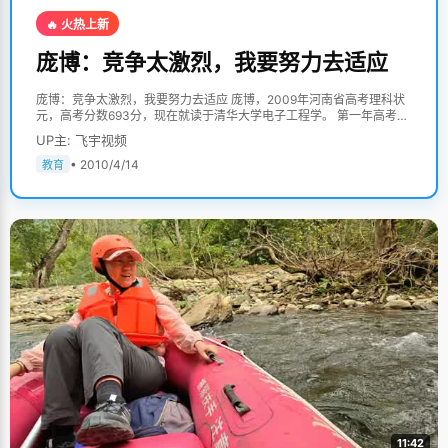
🔥 火热上新
庞博：竞争太激烈，我要努力去适应
庞博：竞争太激烈，我要努力去适应 庞博，2009年河南省高考理科状
元，高考分数693分，现在就读于清华大学电子工程学。 第一年高考，
庞博的目标是北京科技大学，一向成绩优秀的他在临场发挥的时候犯下
UP主: 飞宇视频
了自称为"脑残"和"非脑残"的两个错误，这是90后的流行语，形容他两
个错误最合适不过："脑残"是指在考语文的时候，由于过分紧张的缘
• 2010/4/14
教育
故，庞博犯下非常低级的错误，竟然将答题卡上A和B卡顺序涂错了，最
后语文成绩以惨淡悲剧收场。"非脑残"则是指"希望越大，失望越大"，
考前庞博一直就想着要考上北京科技大学，过分清晰的目标和理想，在
压力的作用下，使心态紧张和患得患失，考试失利也就不可避免了。 庞
博是个开朗的大男生，笑容灿烂，真诚，他推了推鼻梁上的丝边眼镜，
有些欣慰的说，"幸好，高考给了我一次改变错误的机会"。 庞博有一
句"名"言："给我勇气让我接受以前不可改变的，给我力量让我去改变以
后可以改变的"，这句话在无数次挫折和彷徨的时候，给庞博以继续奋
斗的动力。既然过去无法改变，那就索性选择忘记过去的不快，用积极
的态度来面对未来的学习和生活。 在高四复读的一年中，庞博变得淡
泊、诚恳起来。"高四那年我收获挺大的，"庞博说，"首先我知道了自己
学习中的缺点和不足，一点一点的来弥补。其次高考失利的心态因素，
让我一直没有定太明确的目标，只是都静下心来认真的查缺补漏，整个
人变得平和了很多"。因为这种谦虚和认真的态度，庞博的成绩在高四
一年突飞猛进。庞博的经历再次向我们证明了心态对于高考的重要性。
庞博说自己不是那种特聪明的学生，也不是最最勤奋的那个，总结一下
过去的学习经验，只有一个优点，那就是清楚知道自己什么时候该做什
11:42