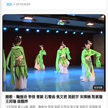
子不是搞体育的就是搞艺术的吧。没想还真猜对了一半，音乐被喻为是刘逸
帆人生的"信仰"，如果不是学习够优秀，他估计会走艺术这条路。正说着，
• 2010/4/20
教育
刘逸帆收起一脸的嬉笑，假装严肃的说，"我们还是先聊聊学习吧"。 学习好
靠的不是记笔记 "其实学习很简单，养成好的学习习惯很重要"。刘逸帆的爸
妈一直教育他，要努力完成今天的事，复习以前的知识，预习以后的知
识，"看书学习不管多少，关键是做事情时候的认真和专注态度"，刘逸帆
说，"我做作业的时候基本看顾不到周围发生的事情，心里很静，效率特别
高"。 除了老师点名要检查笔记的科目，刘逸帆几乎从来不记笔记，"我从小
到大都没有笔记本，有时候还要跟同学借笔记来复习"，刘逸帆认为记笔记太
浪费时间，分散精力，他指了指自己的脑袋，"上课全靠它记忆了，要全神贯
注的听课，尽量将老师将的知识点全部理解吸收，思考称为自己的知识，只
有这样才不容易忘记。"他觉得，记笔记会产生依赖，不好好听课了。听他这
么说，似乎也有些道理。 逼出来的状元 说刘逸帆的状元是被逼出来的一点也
不夸张。尽管从小到大成绩一直名列年级前五，但正值青春期的刘逸帆难免
有些躁动和叛逆的情绪，对高考产生了反感情绪，"我觉得用高三一年的时间
来复习已经学过的知识挺没意思的，为了逃避高考，也学点新东西，我给自
己找了点事干，报名参加了数学、物理、生物和化学四项竞赛。"学校里没有
专门负责竞赛的老师，竞赛知识全部都得靠自学。刘逸帆拿出了前所未有的
认真和毅力，从书店搬回来一大堆资料，每天下午6：00下课回家，很快的
吃完饭，做完学校的作业，9：00开始学习竞赛科目。每天学习两门科目，
每门两个小时，几乎每天都是凌晨一两点才睡，第二天早上5：00准时起床
背知识，天天如此。刘逸帆是所有学生里报名参加竞赛科目最多的学生，也
是全区唯一一个被报送清华大学的学生。刘逸帆回想起自己当初的那股韧
03:08
劲，小有自豪的说，"当时全靠毅力坚持了下来，想着要考一个好的大学，开
创一段高中历史，所以非常的拼命"。 保送上清华以后，刘逸帆松了一口气，
踏歌 - 鞠施诗 李俏 曾颖 石雪函 焦文君 周航宇 宋瑛楠 陈紫璇
想着终于可以逃避高考了。这时班主任老师过来做工作，"高中三年，不参加
高考会不会太可惜了，说不定能考个状元呢，试一试也好吧"。爸爸妈妈也都
王闵瑞 曲靓烨
表示一致赞同，如果可以考上状元，刘逸帆还有机会选择自己最喜欢的专
飞宇视频 第114期, 踏歌 - 鞠施诗 李俏 曾颖 石雪涵 焦文君 周航宇 宋瑛楠 陈