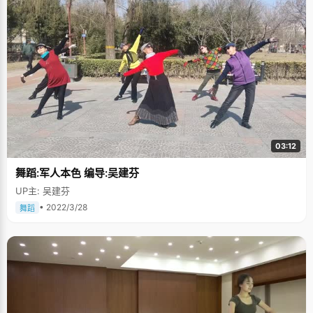
03:12
舞蹈:军人本色 编导:吴建芬
UP主: 吴建芬
• 2022/3/28
舞蹈