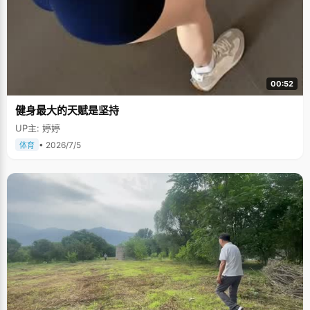
00:52
健身最大的天赋是坚持
UP主: 婷婷
• 2026/7/5
体育