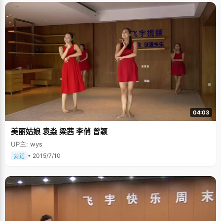
04:03
美丽姑娘 袁淼 梁茜 李俏 曾颖
UP主: wys
• 2015/7/10
舞蹈