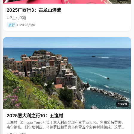
么事情。 玩网游不是错误，错误的是玩得失控。高四的上半年，仗着之
前还算扎实的基础和多一年学习经历的优势，也为了发泄学习压力，庞
2025广西行3：古龙山漂流
博开始迷上网游，在坚持玩了一个月网游之后，成绩出现了大幅下滑。
庞博一下惊醒过来，还不等爸爸批评，就自己主动的就将电脑中的游戏
UP主: 卢颖
程序果断删除，在下半年的学习中，严厉的克制自己，甚至连电脑也不
• 2026/8/6
碰一下。 在庞博所在的学校里，有一种邪乎的传言，说庞博对于学习达
旅行
到了疯狂的地步，虽然这有点夸张，但多少反映出了庞博学习的勤奋和
努力。为了多学习一点，庞博每天早上5：30分准时起床背单词。"刚开
始起不来，后来我用了狠招，每天闹钟一响，我就使劲的将被子掀开，
冷空气钻进被窝，猛的冷一下脑子就清醒了"，庞博说，"竞争太激烈
了，没有办法改变现实，就只能努力的去适应了"。 庞博总结自己的学
习经验，那就是"弄清问懂"。"什么东西都不要一知半解，一定要弄清楚
弄透彻，看很多同学学习不太努力但是成绩很好，就是因为它们把知识
弄得很清楚，大概就是&lsquo;打破沙锅问到底&rsquo;吧。"
13:28
2025意大利之行10：五渔村
五渔村（Cinque Terre）位于意大利西北部利古里亚大区。它由蒙特罗索、
韦尔纳扎、科尔尼利亚、马纳罗拉和里奥马焦雷五个彩色村镇组成。这里依
山傍海，房屋色彩斑斓，1997年被列为世界文化遗产。