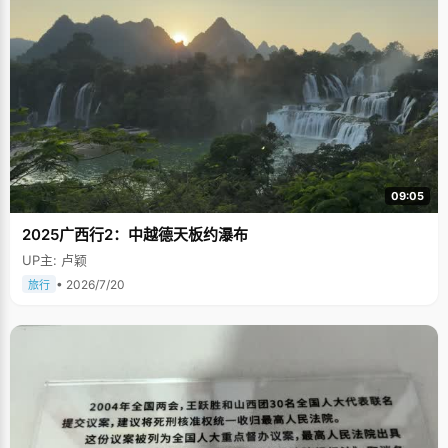
09:05
2025广西行2：中越德天板约瀑布
UP主: 卢颖
• 2026/7/20
旅行