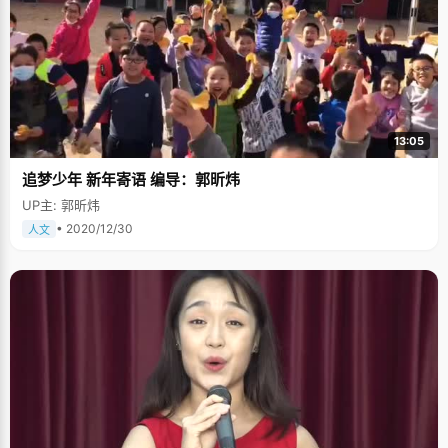
13:05
追梦少年 新年寄语 编导：郭昕炜
UP主: 郭昕炜
• 2020/12/30
人文