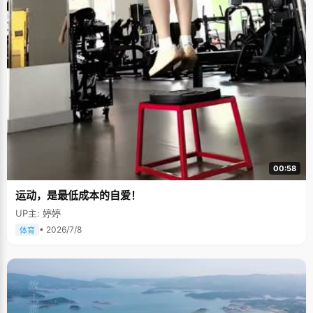
00:58
运动，是最低成本的自爱！
UP主: 婷婷
• 2026/7/8
体育