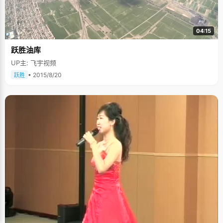
04:15
跃胜油库
UP主: 飞宇视频
• 2015/8/20
跃胜