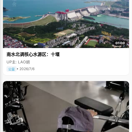
01:00
南水北调核心水源区：十堰
UP主: LAO胡
• 2026/7/6
公益