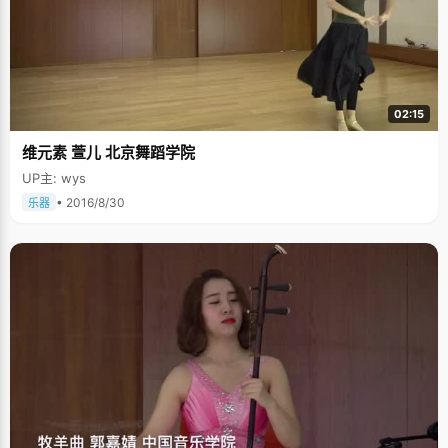
02:15
维元素 萱儿 北京舞蹈学院
UP主: wys
• 2016/8/30
乐器