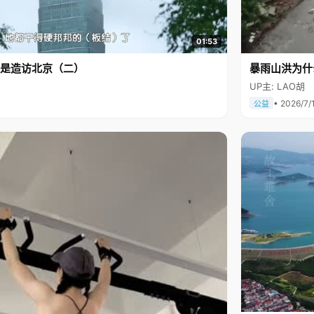
01:53
是造访北京（二）
暴雨山洪为什
UP主: LAO胡
• 2026/7/
公益