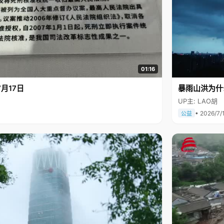
01:16
月17日
暴雨山洪为什
UP主: LAO胡
• 2026/7/
公益