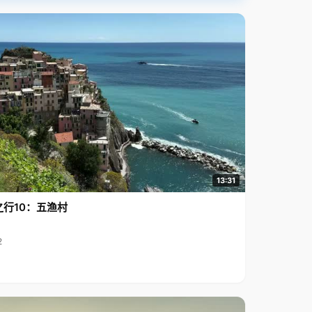
13:31
之行10：五渔村
2