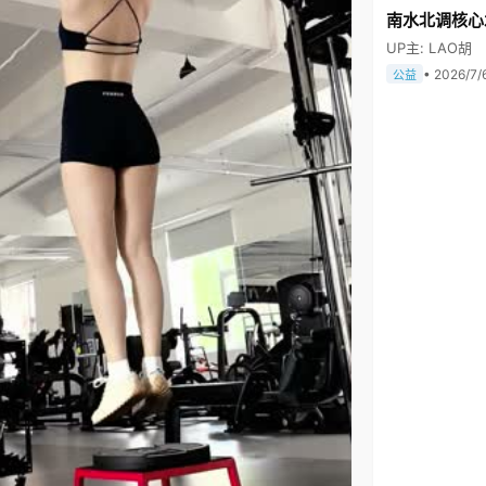
南水北调核心
UP主: LAO胡
• 2026/7/
公益