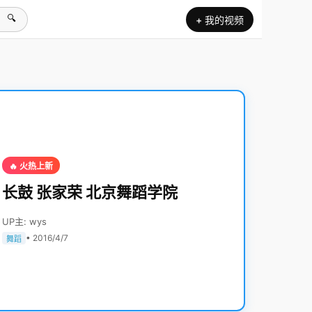
🔍
+ 我的视频
🔥 火热上新
长鼓 张家荣 北京舞蹈学院
UP主: wys
• 2016/4/7
舞蹈