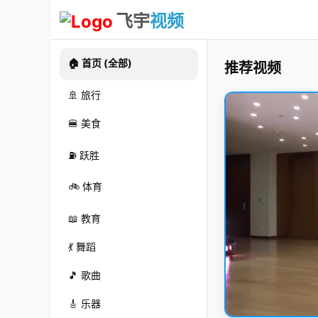
飞宇
视频
🏠 首页 (全部)
推荐视频
🚢 旅行
🍔 美食
⛽ 跃胜
🚲 体育
📖 教育
💃 舞蹈
🎵 歌曲
🎸 乐器