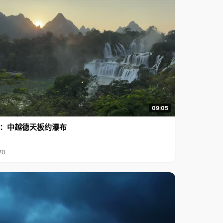
09:05
行2：中越德天板约瀑布
20