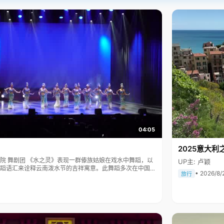
04:05
2025意大利
傣族姑娘在戏水中舞蹈，以
UP主: 卢颖
蹈语汇来诠释云南泼水节的吉祥寓意。此舞蹈多次在中国人
• 2026/8/
旅行
表演，一直得到赞誉其舞美，人美，寓意美。。