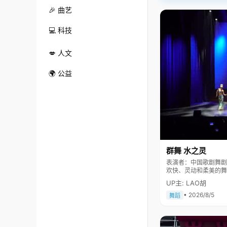
🎉 曲艺
💻 科技
💋 人文
🌍 公益
群舞 水之灵
表演者：中国歌剧舞剧院 舞剧团 《水之灵》表现一群
欢快、灵动和柔美的舞
民大会堂及国际舞台上
UP主: LAO胡
• 2026/8/5
舞蹈