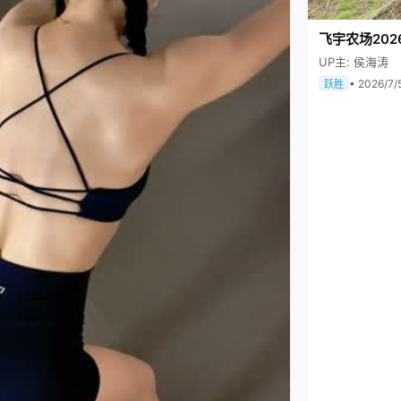
飞宇农场202
UP主: 侯海涛
• 2026/7/
跃胜