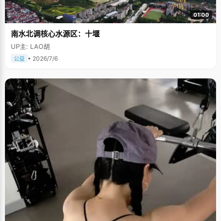
01:00
南水北调核心水源区：十堰
UP主: LAO胡
• 2026/7/6
公益