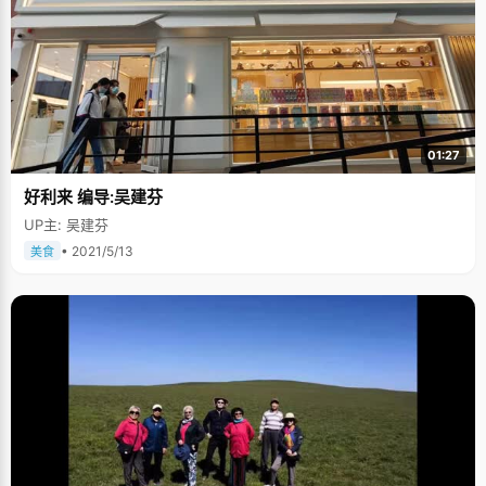
01:27
好利来 编导:吴建芬
UP主: 吴建芬
• 2021/5/13
美食