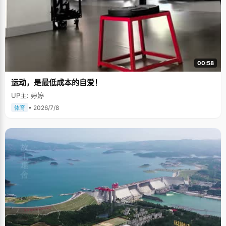
00:58
运动，是最低成本的自爱！
UP主: 婷婷
• 2026/7/8
体育