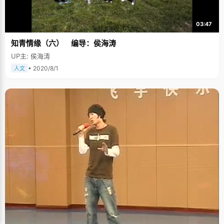
03:47
知青情缘（六） 编导：侯海涛
UP主: 侯海涛
• 2020/8/1
人文