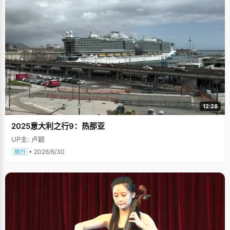
12:28
2025意大利之行9：热那亚
UP主: 卢颖
• 2026/6/30
旅行