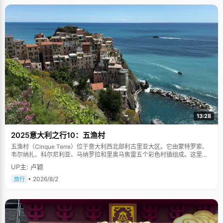
13:28
2025意大利之行10：五渔村
五渔村（Cinque Terre）位于意大利西北部利古里亚大区。它由蒙特罗索、
韦尔纳扎、科尔尼利亚、马纳罗拉和里奥马焦雷五个彩色村镇组成。这里依
山傍海，房屋色彩斑斓，1997年被列为世界文化遗产。
UP主: 卢颖
• 2026/8/2
旅行