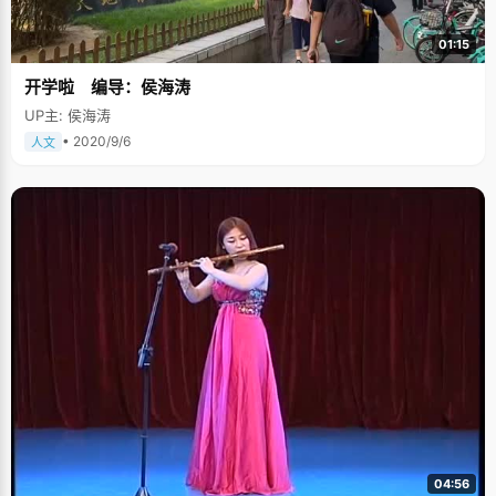
01:15
开学啦 编导：侯海涛
UP主: 侯海涛
• 2020/9/6
人文
04:56