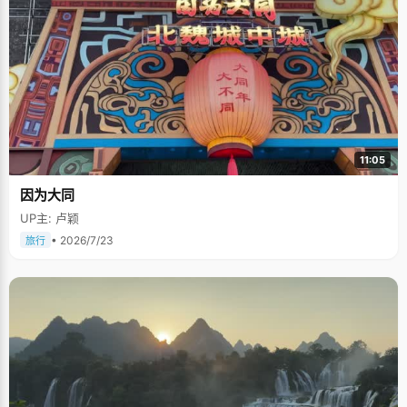
11:05
因为大同
UP主: 卢颖
• 2026/7/23
旅行