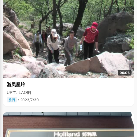
样注意力就回来了;要细心，高考是尖子之间的竞争，大家实力不相上下，只
有靠少失误才能取得好名次;心态要平稳，平平静静地学习和考试。 杨诺
还说，她的学习成绩得益于衡水中学的严格管理。只有学校的管理严格，老
师们的教学、学生们的学习才能正常运行。而衡水中学老师们饭顾不上吃、
带病上课的敬业精神也是一般人难以想象的。 ■良好的学习习惯很重要
杨诺的班主任老师张兒欣老师说，杨诺是班上的劳动卫生委员，平时学
习成绩一直很突出，在学习上她听课效果非常好，学习时间安排得很有条
理，生活学习中乐于帮助别人，心理素质很好，班上的工作干得也很出色。
杨诺的物理老师王玉满、生物老师韩红梅告诉记者，杨诺心态很平和，
非常懂礼貌，学习踏实，学习习惯好，时间利用效率高，提问题到位，从不
放过小问题。听课专注，课堂上听收的知识多而完整。做作业步骤完整，从
不走过常杨诺的好习惯不仅在于老师的教育，更在于自己从小的培养。
■目标是清华经管学院 杨诺说，清华大学一直是她心目中的理想学校，
今年春节前，她就被确定为清华大学自主招生对象，对清华大学立下了承
09:06
诺：第一志愿报考清华大学，清华大学经管学院是她的目标。 来源：
http://www.liuxue86.com/a/401371.html
游凤凰岭
UP主: LAO胡
• 2023/7/30
旅行