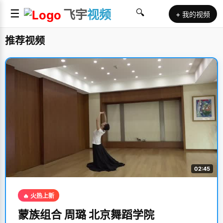
☰
飞宇
视频
🔍
+ 我的视频
推荐视频
02:45
🔥 火热上新
蒙族组合 周璐 北京舞蹈学院