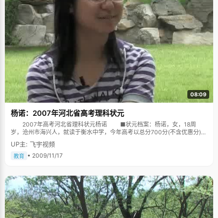
08:09
杨诺：2007年河北省高考理科状元
2007年高考河北省理科状元杨诺 ■状元档案：杨诺，女，18周
岁，沧州市海兴人，就读于衡水中学，今年高考以总分700分(不含优惠分)的
成绩摘取了我省理科状元的桂冠，其中，语文119分、数学147分、英语140
UP主: 飞宇视频
分、理综294分。 ■夺得状元出乎意料 6月23日下午5时30分左
右，在衡水中学的会议室，记者见到了该校269班的杨诺，这是一个阳光文
• 2009/11/17
教育
静、朴实素雅的小女孩。能够摘取全省理科状元，杨诺说她特别高兴，这是
出乎意料的。她与同学们都认为：考清华北大是实力，考状元则是运气。
得知女儿得了全省理科状元，杨诺的父亲杨福彪一直笑得合不拢嘴。他
说，杨诺的学习成绩一直很好，考高分是在意料之中的，他认为高考成绩应
该在全省排30名左右，做梦也没想到得了状元。 ■减少失误才能取得好
成绩 作为今年的理科状元，杨诺说，她有一些成功的学习经验告诉学
弟、学妹们，要利用好改错本、笔记本，在复习时把平时的小知识连成一个
网络;上课注意听讲，走神时就强迫自己记笔记，一字一句地跟着老师记，这