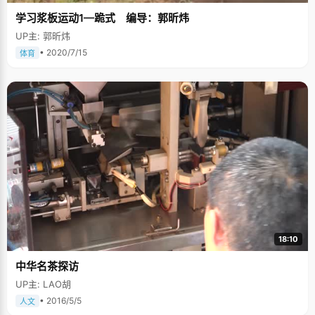
学习浆板运动1—跪式 编导：郭昕炜
UP主: 郭昕炜
• 2020/7/15
体育
18:10
中华名茶探访
UP主: LAO胡
• 2016/5/5
人文