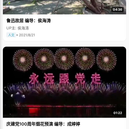
04:36
鲁迅故居 编导：侯海涛
UP主: 侯海涛
• 2021/8/21
人文
01:22
庆建党100周年烟花预演 编导：成婷婷