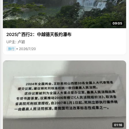
09:05
2025广西行2：中越德天板约瀑布
UP主: 卢颖
• 2026/7/20
旅行
01:16