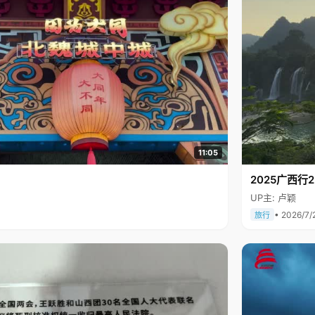
11:05
2025广西
UP主: 卢颖
• 2026/7/
旅行