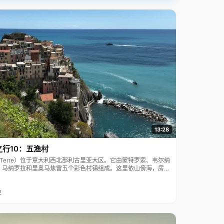
13:28
之行10：五渔村
ue Terre）位于意大利西北部利古里亚大区。它由蒙特罗索、韦尔纳
、马纳罗拉和里奥马焦雷五个彩色村镇组成。这里依山傍海，房屋
7年被列为世界文化遗产。
2