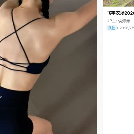
飞宇农场202
UP主: 侯海涛
• 2026/7/
跃胜