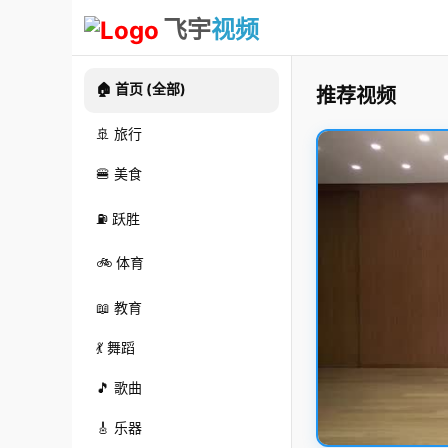
飞宇
视频
🏠 首页 (全部)
推荐视频
🚢 旅行
🍔 美食
⛽ 跃胜
🚲 体育
📖 教育
💃 舞蹈
🎵 歌曲
🎸 乐器