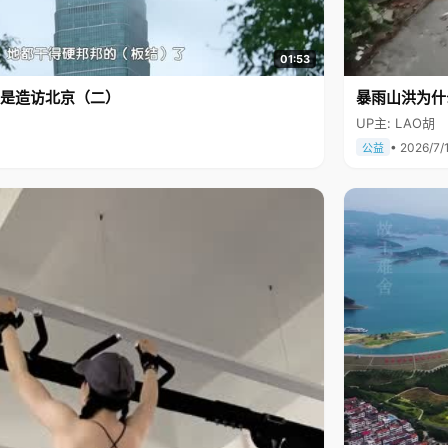
01:53
是造访北京（二）
暴雨山洪为什
UP主: LAO胡
• 2026/7/
公益