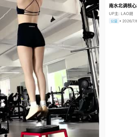
南水北调核心
UP主: LAO胡
• 2026/7/
公益