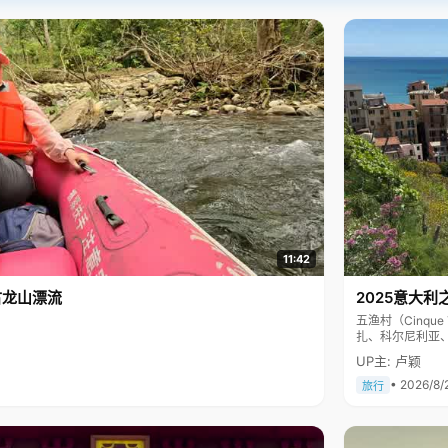
11:42
古龙山漂流
2025意大利
五渔村（Cinq
扎、科尔尼利亚
色彩斑斓，199
UP主: 卢颖
• 2026/8/
旅行