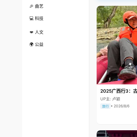
🎉 曲艺
💻 科技
💋 人文
🌍 公益
2025广西行3：
UP主: 卢颖
• 2026/8/6
旅行