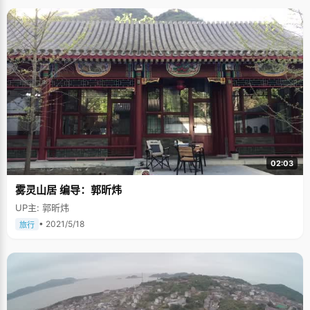
02:03
雾灵山居 编导：郭昕炜
UP主: 郭昕炜
• 2021/5/18
旅行