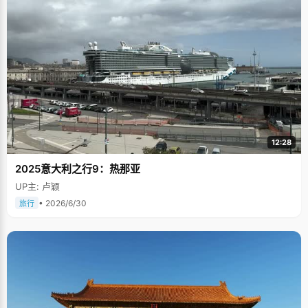
12:28
2025意大利之行9：热那亚
UP主: 卢颖
• 2026/6/30
旅行