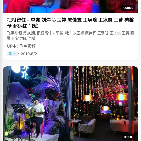
时候，韩欢告诉我，她报名参加了北大的"山鹰"社团，每周接受两次高难度
训练，"明年是山鹰十周年回归，要去登朱玉峰，我希望能有机会去"。她的
03:52
这个决定让我吃惊不小，眼睛纤小看似柔弱的韩欢居然会挑战这个高难度的
项目，她还是那句话："人生只有这么一次机会，如果不去做，以后可能会后
把根留住 - 李鑫 刘洋 罗玉婷 庞佳宜 王玥晗 王冰爽 王菁 苑馨
悔的"，一如她决定复读考北大的那份执着。
予 邹运红 闫斌
飞宇视频 第66期, 把根留住 - 李鑫 刘洋 罗玉婷 庞佳宜 王玥晗 王冰爽 王菁 苑
馨予 邹运红 闫斌
UP主: 飞宇视频
• 2010/5/2
乐器
01:30