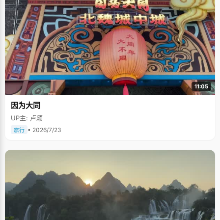
11:05
因为大同
UP主: 卢颖
• 2026/7/23
旅行