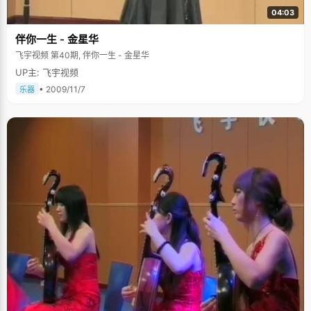
周考，每个月都有月考，除了休息的时间以外，几乎没有时间干其他事情
04:03
了。高手林立，激烈的竞争和半军事化的管理，把韩欢心中那点坚强的意志
磨炼得更加坚如磐石。"我们学校校训是&lsquo;追求卓越&rsquo;，复读一年
伴你一生 - 金星华
中我得到的不仅仅是知识，更多的是一些好的品质，锻炼了很强的心里承受
能力，等以后在社会上遇到什么挫折的时候就会更加坚强。" 学习生活是艰苦
飞宇视频 第40期, 伴你一生 - 金星华
的，但韩欢确是那种善于在艰苦中发现乐趣的人，她说起高中的美好回忆，
UP主: 飞宇视频
眼睛里全是笑容，"衡水一中的跑操是一绝，每个班级的队伍超级整齐，大家
贴得很紧，只要有一个人出错，就可能带起大片同学跌倒，晨跑的时候口号
• 2009/11/7
乐器
也是超级响亮。"除了晨跑，每个周末宿舍女生的卧谈会也给韩欢留下了大堆
美好回忆，在一片黑暗中，几个充满幻想的女孩子高谈阔论，谈隐私，谈未
来，谈理想。记得培根说过："世界不缺少美，只是缺少发现美的眼睛"。在
紧张忙碌的高中生活中还能发现这么多美好瞬间，可见韩欢的心里一直都是
乐观阳光的，希望也在无形的孕育成长中。 韩欢说："高中时候我最喜欢的事
情就是睡觉，一有时间就睡觉。人总得找时间睡觉吧，如果熬夜看书的话，
我上课肯定会睡觉，与其上课睡，不如晚上好好睡。"韩欢的"睡眠史"是长
远，有历史，有辉煌的，因睡觉引起的小尴尬也是常常有的：一次上物理
课，韩欢忍不住打瞌睡，趴在课桌上睡着了。老师走过来用手拍了她两次都
没有反映，直到同桌使大劲才把她摇醒。还有一次，她拜托早起的同学喊自
己起床，可第二天睁开眼睛却发现宿舍已经空荡荡的，大家早走了。她郁闷
的要去质问同学，负责喊醒韩欢的同学无奈的回答："我们都叫你了，可是你
只是哼哼了几声，又接着睡觉了&hellip;&hellip;"据不完全统计，韩欢同学还
有很多这样的小故事呢。 中国有句古话："只要功夫深，铁棒磨成针"，还有
句话："有志者，事竟成"。凭着坚实的基础和有效的学习，韩欢在第二次走
入高考考场的时候，用一次词来形容，"信心百倍"。虽然不能说状元志在必
得，但是凭着前几名的成绩，要考北大是希望在握的。 如今走在北大校园
里，韩欢又多了一份自信，"人生只不过是不断的经历，""很多东西你没有做
过，不是因为你不会，而是因为你没有机会"。如果没有复读这个艰难的决定
和那段艰苦的日子，韩欢不会有如今这么乐观的心态和灿烂的笑容。临别的