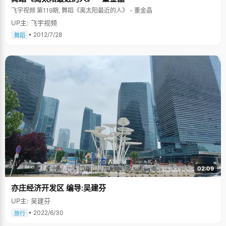
飞宇视频 第119期, 舞蹈《离太阳最近的人》 - 董金晶
UP主: 飞宇视频
• 2012/7/28
舞蹈
02:09
亦庄经济开发区 编导:吴建芬
UP主: 吴建芬
• 2022/6/30
旅行