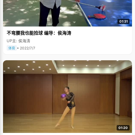
01:31
不弯腰我也能捡球 编导：侯海涛
UP主: 侯海涛
• 2022/7/7
体育
01:20