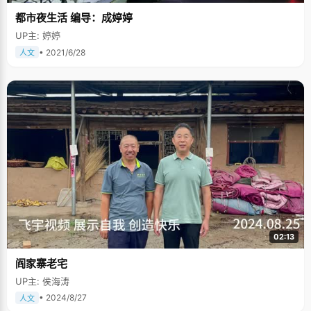
都市夜生活 编导：成婷婷
UP主: 婷婷
• 2021/6/28
人文
02:13
阎家寨老宅
UP主: 侯海涛
• 2024/8/27
人文