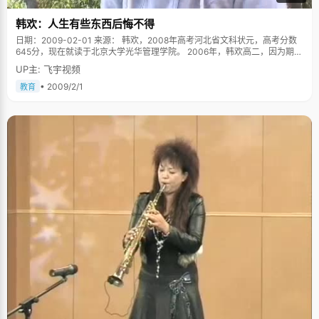
韩欢：人生有些东西后悔不得
日期：2009-02-01 来源： 韩欢，2008年高考河北省文科状元，高考分数
645分，现在就读于北京大学光华管理学院。 2006年，韩欢高二，因为期末
考了全年级第一名，班主任老师说："你有能力考北大的"。为了这句话，韩
UP主: 飞宇视频
欢开始觉得自己有希望考北大，那个已经模糊遥远的梦想似乎又近了很多。
要知道，在韩欢所在的小县城，"北大"是个很晦涩的词语，因为县里中学出
• 2009/2/1
教育
了北大生很难，一般人听说北大都是天方夜谭的感觉。所以韩欢只能把自己
的想法悄悄的告诉了父母，也只能是悄悄地。 第一次高考，果不其然的落榜
了。韩欢拿过成绩单，悄然泪下，然后依然转身回家简单的收拾了行李，走
进了衡水一中复读班。尽管她当年的分数上也可以上一个不错的一本了，身
边的很多人也不同意她复读，但她很执着坚持："我就差那么一点点了，复读
一年，说不定能考上北大。走了其他学校，我可能一辈子也上不了北大
了。"韩欢的父亲也很理解女儿的决定，不想女儿不是心甘情愿的选择，走了
一般的学校，几十年以后后悔，那种遗憾是永远都无法弥补的。 韩欢从小成
绩就很好，除了天生的文静性格以外，来自家庭和学习上的挫折也给了她很
多的磨练。韩欢小的时候，韩爸爸因为一些投资失策，导致家里的生活一度
变得很艰难，虽然爸爸妈妈尽量不让孩子知道这些事情，但懂事的韩欢已经
从一些生活细节看出来了家庭的困难。好强的她突然感觉自己身上有一种责
任感，"那时候就想着要把事情做好，学习要努力，要考第一，每次爸爸妈妈
看到我的成绩特别开心，我就觉得自己很能干"。 高考失败后，带着北大的念
想，韩欢走进了有着"河北省魔鬼学校"之称的衡水一中。在这里，管理是很
严格的，韩欢两三个月才能回家一次。虽然在学习上，爸爸妈妈从来没有给
过韩欢任何压力，每次电话里都是那句话："健康第一，你先要吃好饭，睡好
觉，然后才能好好学习"，可韩欢丝毫不敢放松对自己的要求，"妈妈当年高
中毕业，因为条件不允许没能上大学，但是她一直都特别想上大学，做梦也
梦到上大学，所以我很努力想上大学也有帮妈妈圆梦的成分。" 这里每周都有