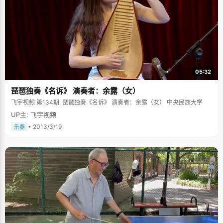
05:32
琵琶独奏《名诉》 演奏者：余露（女）
飞宇视频 第134期, 琵琶独奏《名诉》 演奏者：余露（女） 中央民族大学
UP主: 飞宇视频
• 2013/3/19
乐器