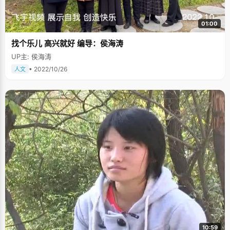
01:00
找个乐儿 高兴就好 编导：侯海涛
UP主: 侯海涛
• 2022/10/26
人文
10:59