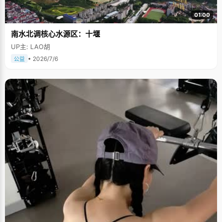
01:00
南水北调核心水源区：十堰
UP主: LAO胡
• 2026/7/6
公益