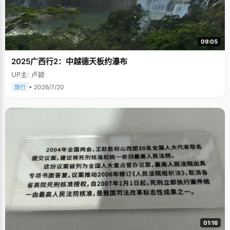
09:05
2025广西行2：中越德天板约瀑布
UP主: 卢颖
• 2026/7/20
旅行
01:16