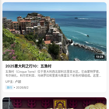
13:28
2025意大利之行10：五渔村
五渔村（Cinque Terre）位于意大利西北部利古里亚大区。它由蒙特罗索、
韦尔纳扎、科尔尼利亚、马纳罗拉和里奥马焦雷五个彩色村镇组成。这里依
山傍海，房屋色彩斑斓，1997年被列为世界文化遗产。
UP主: 卢颖
• 2026/8/2
旅行