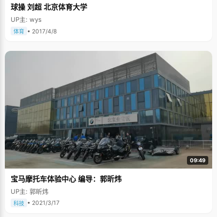
球操 刘超 北京体育大学
UP主: wys
• 2017/4/8
体育
09:49
宝马摩托车体验中心 编导：郭昕炜
UP主: 郭昕炜
• 2021/3/17
科技