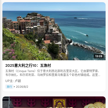
13:28
2025意大利之行10：五渔村
五渔村（Cinque Terre）位于意大利西北部利古里亚大区。它由蒙特罗索、
韦尔纳扎、科尔尼利亚、马纳罗拉和里奥马焦雷五个彩色村镇组成。这里依
山傍海，房屋色彩斑斓，1997年被列为世界文化遗产。
UP主: 卢颖
• 2026/8/2
旅行