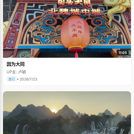
11:05
因为大同
UP主: 卢颖
• 2026/7/23
旅行