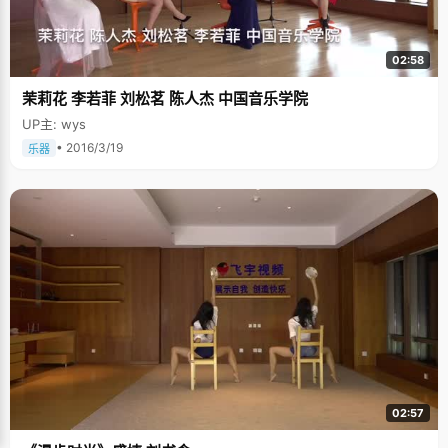
02:58
茉莉花 李若菲 刘松茗 陈人杰 中国音乐学院
UP主: wys
• 2016/3/19
乐器
02:57