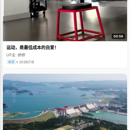
00:58
运动，是最低成本的自爱！
UP主: 婷婷
• 2026/7/8
体育