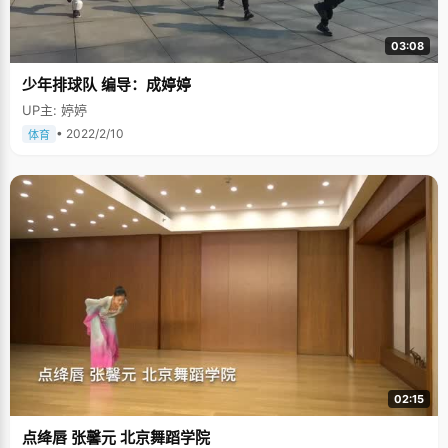
03:08
少年排球队 编导：成婷婷
UP主: 婷婷
• 2022/2/10
体育
02:15
点绛唇 张馨元 北京舞蹈学院