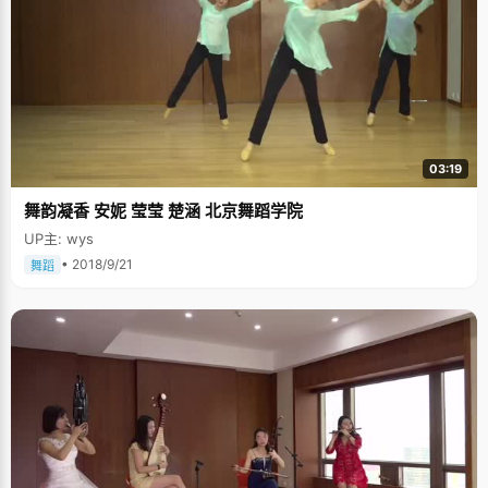
03:19
舞韵凝香 安妮 莹莹 楚涵 北京舞蹈学院
UP主: wys
• 2018/9/21
舞蹈