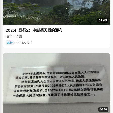
09:05
2025广西行2：中越德天板约瀑布
UP主: 卢颖
• 2026/7/20
旅行
01:16