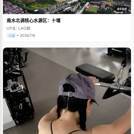
01:00
南水北调核心水源区：十堰
UP主: LAO胡
• 2026/7/6
公益