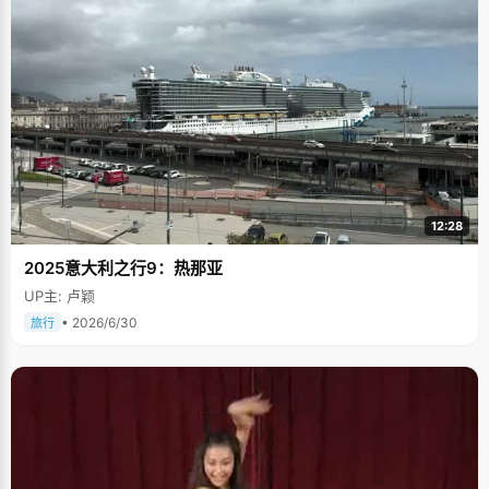
12:28
2025意大利之行9：热那亚
UP主: 卢颖
• 2026/6/30
旅行