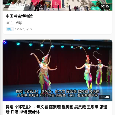
07:10
中国考古博物馆
UP主: 卢颖
• 2025/2/18
旅行
03:46
舞蹈《俏花旦》 - 焦文君 陈紫璇 程笑圆 吴灵薇 王思琪 张珊
珊 许诺 邱瑶 姜蔚林