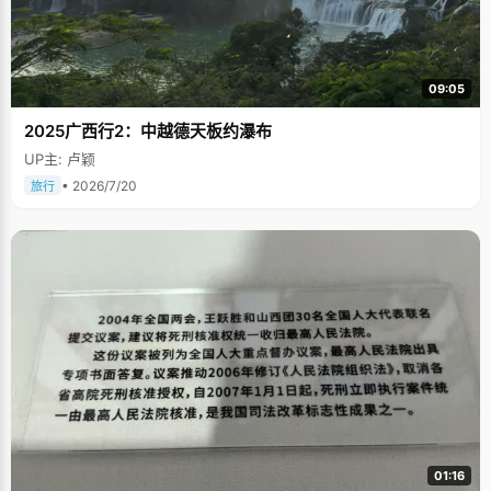
09:05
2025广西行2：中越德天板约瀑布
UP主: 卢颖
• 2026/7/20
旅行
01:16