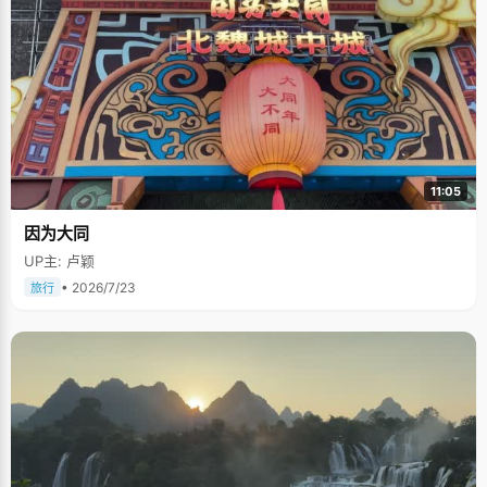
11:05
因为大同
UP主: 卢颖
• 2026/7/23
旅行