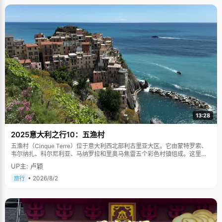
13:28
2025意大利之行10：五渔村
五渔村（Cinque Terre）位于意大利西北部利古里亚大区。它由蒙特罗索、
韦尔纳扎、科尔尼利亚、马纳罗拉和里奥马焦雷五个彩色村镇组成。这里依
山傍海，房屋色彩斑斓，1997年被列为世界文化遗产。
UP主: 卢颖
• 2026/8/2
旅行