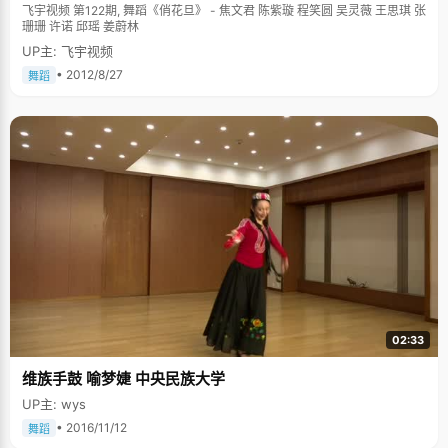
飞宇视频 第122期, 舞蹈《俏花旦》 - 焦文君 陈紫璇 程笑圆 吴灵薇 王思琪 张
珊珊 许诺 邱瑶 姜蔚林
UP主: 飞宇视频
• 2012/8/27
舞蹈
02:33
维族手鼓 喻梦婕 中央民族大学
UP主: wys
• 2016/11/12
舞蹈