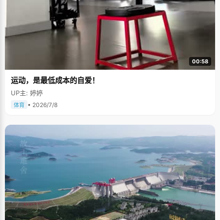
00:58
运动，是最低成本的自爱！
UP主: 婷婷
• 2026/7/8
体育