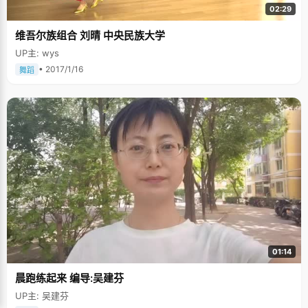
02:29
维吾尔族组合 刘晴 中央民族大学
UP主: wys
• 2017/1/16
舞蹈
01:14
晨跑练起来 编导:吴建芬
UP主: 吴建芬