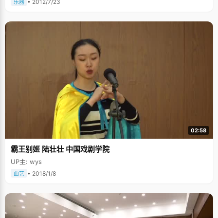
• 2012/7/23
乐器
02:58
霸王别姬 陆壮壮 中国戏剧学院
UP主: wys
• 2018/1/8
曲艺