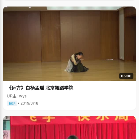
05:00
《远方》白杨孟瑶 北京舞蹈学院
UP主: wys
• 2019/3/18
舞蹈