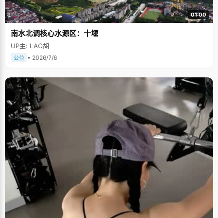
01:00
南水北调核心水源区：十堰
UP主: LAO胡
• 2026/7/6
公益