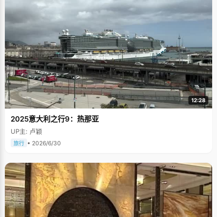
12:28
2025意大利之行9：热那亚
UP主: 卢颖
• 2026/6/30
旅行