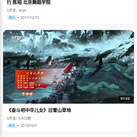
行 陈相 北京舞蹈学院
UP主: wys
• 2017/12/12
舞蹈
01:33
《奋斗吧中华儿女》过雪山草地
UP主: LAO胡
• 2019/10/1
舞蹈