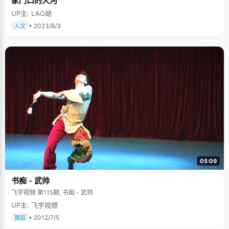
家门口的大河
UP主: LAO胡
• 2023/8/3
人文
05:09
书痴 - 武帅
飞宇视频 第115期, 书痴 - 武帅
UP主: 飞宇视频
• 2012/7/5
舞蹈