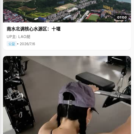
01:00
南水北调核心水源区：十堰
UP主: LAO胡
• 2026/7/6
公益