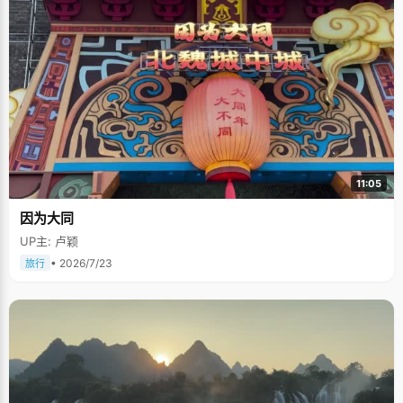
11:05
因为大同
UP主: 卢颖
• 2026/7/23
旅行