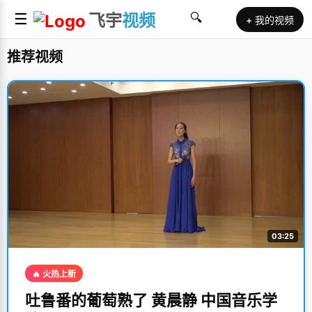
☰
飞宇
视频
🔍
+ 我的视频
推荐视频
03:25
🔥 火热上新
吐鲁番的葡萄熟了 黄晨静 中国音乐学