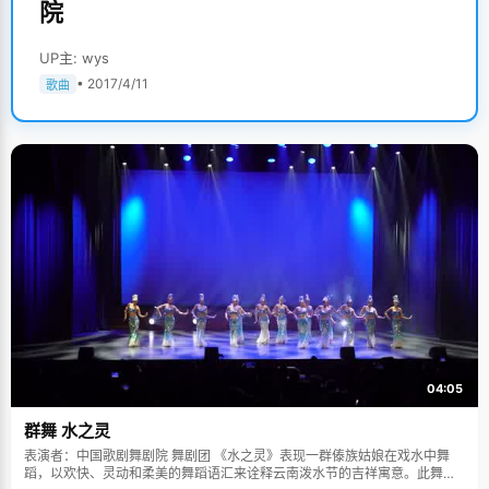
院
UP主: wys
• 2017/4/11
歌曲
04:05
群舞 水之灵
表演者：中国歌剧舞剧院 舞剧团 《水之灵》表现一群傣族姑娘在戏水中舞
蹈，以欢快、灵动和柔美的舞蹈语汇来诠释云南泼水节的吉祥寓意。此舞蹈