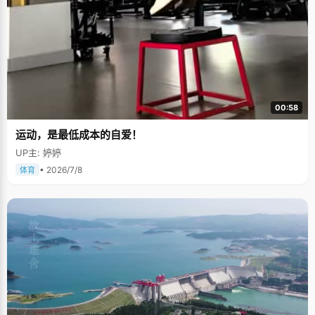
00:58
运动，是最低成本的自爱！
UP主: 婷婷
• 2026/7/8
体育