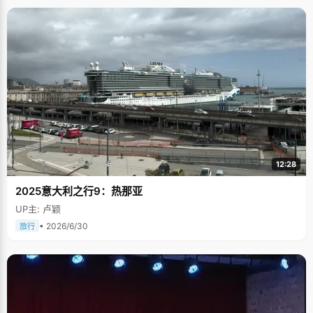
12:28
2025意大利之行9：热那亚
UP主: 卢颖
• 2026/6/30
旅行