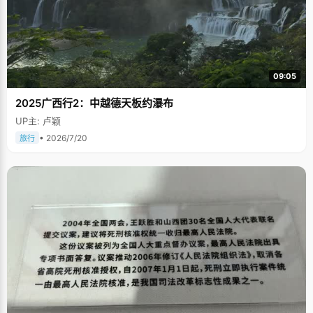
09:05
2025广西行2：中越德天板约瀑布
UP主: 卢颖
• 2026/7/20
旅行