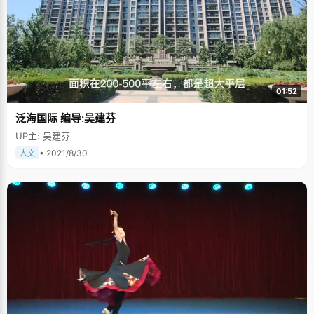
01:52
泛海国际 编导:吴建芬
UP主: 吴建芬
• 2021/8/30
人文