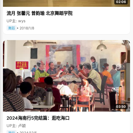
02:06
流月 张馨元 曾韵瑜 北京舞蹈学院
UP主: wys
• 2018/1/8
舞蹈
03:50
2024海南行5完结篇：逛吃海口
UP主: 卢颖
• 2024/12/5