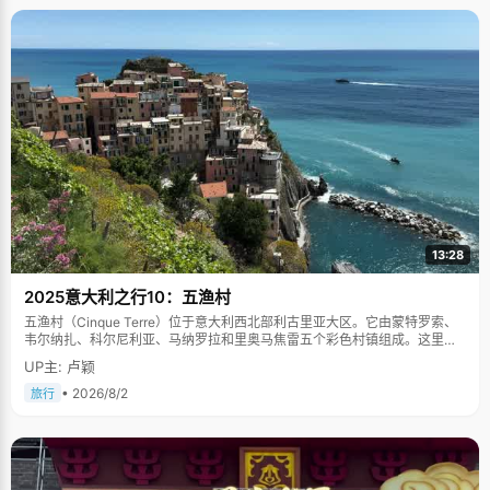
13:28
2025意大利之行10：五渔村
五渔村（Cinque Terre）位于意大利西北部利古里亚大区。它由蒙特罗索、
韦尔纳扎、科尔尼利亚、马纳罗拉和里奥马焦雷五个彩色村镇组成。这里依
山傍海，房屋色彩斑斓，1997年被列为世界文化遗产。
UP主: 卢颖
• 2026/8/2
旅行