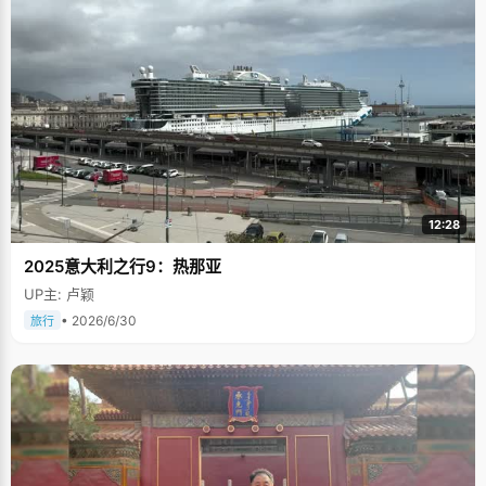
12:28
2025意大利之行9：热那亚
UP主: 卢颖
• 2026/6/30
旅行