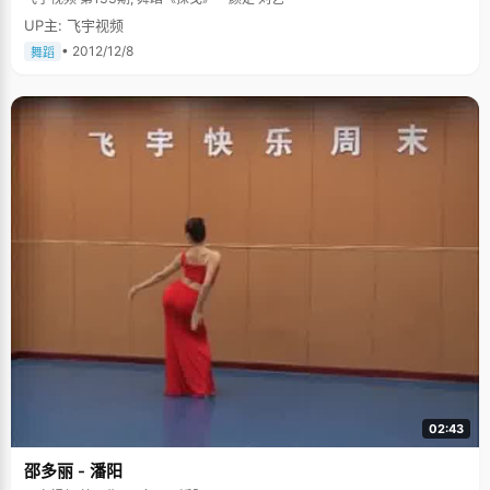
UP主: 飞宇视频
• 2012/12/8
舞蹈
02:43
邵多丽 - 潘阳