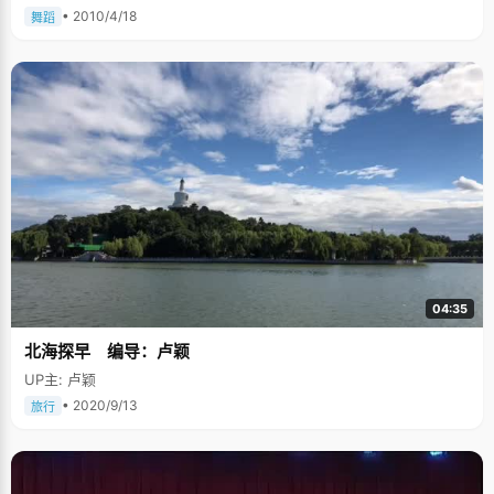
• 2010/4/18
舞蹈
04:35
北海探早 编导：卢颖
UP主: 卢颖
• 2020/9/13
旅行