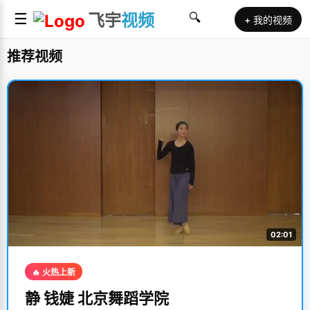
☰
飞宇
视频
🔍
+ 我的视频
推荐视频
02:01
🔥 火热上新
静 钱婕 北京舞蹈学院