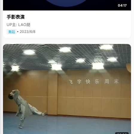
04:17
手影表演
UP主: LAO胡
• 2023/6/8
舞蹈