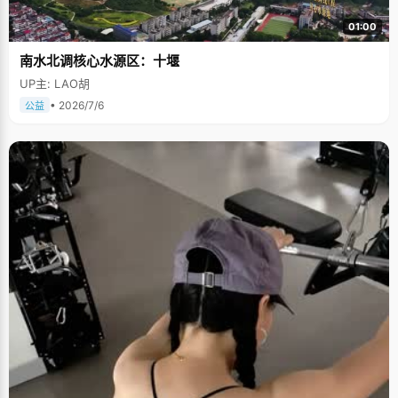
01:00
南水北调核心水源区：十堰
UP主: LAO胡
• 2026/7/6
公益