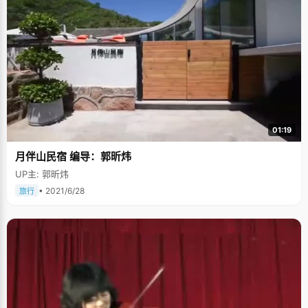
01:19
月伴山民宿 编导：郭昕炜
UP主: 郭昕炜
• 2021/6/28
旅行