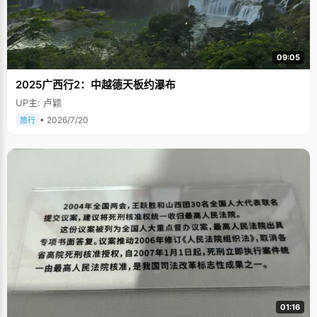
09:05
2025广西行2：中越德天板约瀑布
UP主: 卢颖
• 2026/7/20
旅行
01:16