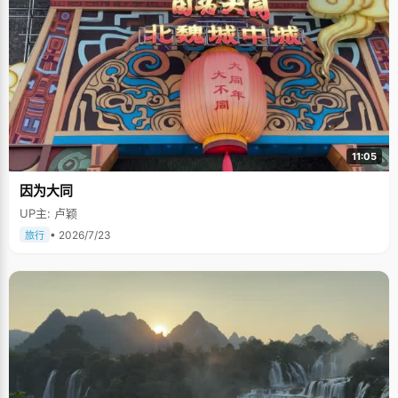
11:05
因为大同
UP主: 卢颖
• 2026/7/23
旅行