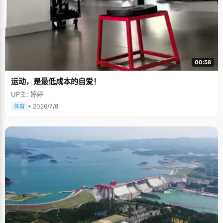
00:58
运动，是最低成本的自爱！
UP主: 婷婷
• 2026/7/8
体育