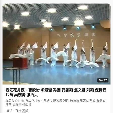
04:27
春江花月夜 - 曹欣怡 陈紫璇 冯圆 韩颖颖 焦文君 刘颖 倪倩云
沙蕾 吴婉菁 张西贝
赈灾爱心行动, 春江花月夜 - 曹欣怡 陈紫璇 冯圆 韩颖颖 焦文君 刘颖 倪倩云
沙蕾 吴婉菁 张西贝
UP主: 飞宇视频