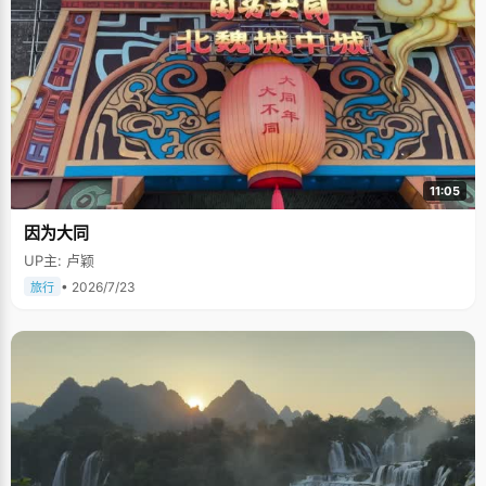
11:05
因为大同
UP主: 卢颖
• 2026/7/23
旅行