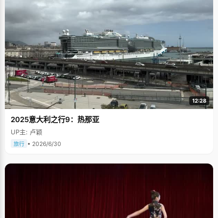
12:28
2025意大利之行9：热那亚
UP主: 卢颖
• 2026/6/30
旅行