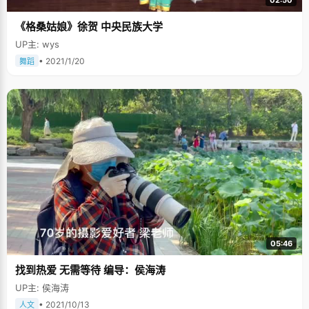
02:50
《格桑姑娘》徐贺 中央民族大学
UP主: wys
• 2021/1/20
舞蹈
05:46
找到热爱 无需等待 编导：侯海涛
UP主: 侯海涛
• 2021/10/13
人文