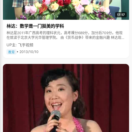
17:17
林达：数学是一门挺美的学科
林达是2011年广西高考的理科状元，高考裸分689分，加分后709分。他现
在就读于北京大学光华管理学院。 由《货币战争》带来的金融兴趣 林达现在
是北京大学光华管理学院大二的一名学生，能够学习金融学的专业，也是他
UP主: 飞宇视频
一直的梦想。在高中的时候，林达读了这本曾红极一时的《货币战争》，这
本书神奇的描写和生动的语言，深深地影响了林达，让他开始对金融专业感
• 2013/10/10
教育
兴趣。"尽管对这本书的评价有很多声音，但是这本书对我还是有一种引领和
启蒙的作用。"林达告诉我们，早在初中的时候，北大就是他梦想中的学府
了，对这个中国最高的学府特别向往，通过不断努力，林达真的实现了自己
的梦。 理科生的文理情节 虽然是理科生出身，但是林达最大的爱好确是读文
学类的书籍，他最喜欢的作家是村上春树。他印象中第一次特别认真的读一
本书是在初二的时候，一个很偶然的机会，他在书店看到了《海边的卡夫
卡》这本书，便立即被书的封面吸引。回到家之后，已经是傍晚的5、6
点。"我印象特别深，吃过饭之后大概是7点，一直看了四个多小时。这本书
的故事情节特别的引人入胜，一看下去就停不下来。"从这之后，他也陆陆续
续看了村上春树的很多书，比如《挪威的森林》和《1Q84》，除此之外，受
到了村上春树的影响，他还阅读了菲茨杰拉德的《了不起的盖茨比》。对于
阅读了这些书籍之后有哪些收获，林达这样告诉我们："这些书教会我如何去
思考问题，更根本的事情是如何去看待这个世界，这些是非常难以替代的作
用。" 当然了，作为一个理科生，林达自然在数学方面有独特的造诣，在他看
来数学是一门挺美的学科。"小的时候，我父亲给我推荐了一本书叫做《什么
是数学》，它从数学的起源讲起，把数学的本质展现给了大家，这本书让我
一直参加数学竞赛的动力。"除了受这本书影响，除此之外，林达的数学老师