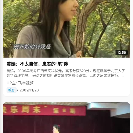
12:56
黄嫣：不太自信，忠实的“笔”迷
黄嫣，2009年高考广西省文科状元，高考分数629分，现在就读于北京大学
光华管理学院。 采访之前就听说黄嫣非常擅长跳舞，见面之后果然惊艳，一
米六五的个头，匀称的体态，白皙的皮肤，有淡淡的艺术气质。她坐在那里
UP主: 飞宇视频
非常的沉静，跟人谈话的非常专注，会很认真的听，然后低眉思索片刻，认
真的回答。 从小就是个自卑的孩子 黄嫣从小就有些莫名的自卑和不自信，对
• 2009/11/20
教育
事情从不敢报太大的期望，老觉得自己能力不够，尤其是每次考试之前，她
就会很悲观。尽管黄嫣的学习一直都非常优秀，总拿第一，但是高考之前，
她还是做好了最坏的打算，如果考不上北大的话就去上广西大学，"我对考试
有一种悲观情绪，"黄嫣说，"我对自己一点都不自信，更怕让老师和学校失
望。" 教历史的罗老师非常了解和关心黄嫣，他常帮黄嫣调整心态，而对黄嫣
的这种悲观情绪有自己的看法："黄嫣是那种没有退路了就会全力以赴的人，
这次高考她背水一战，肯定没问题。"高考之前，罗老师还给黄嫣赋诗《念奴
娇》一首，以示鼓励："时光飞逝，转眼间，又是高考六月，不可逃避，须面
对，连场苦战厮杀，血流成河，尸横遍野，正当王中王。遥想二中当年，四