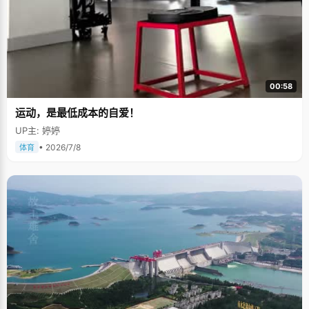
00:58
运动，是最低成本的自爱！
UP主: 婷婷
• 2026/7/8
体育