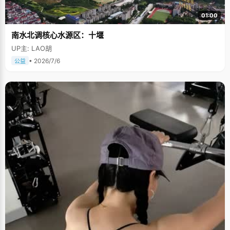
01:00
南水北调核心水源区：十堰
UP主: LAO胡
• 2026/7/6
公益