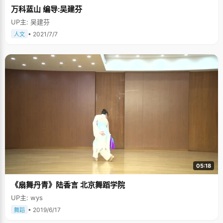
万科蓝山 编导:吴建芬
UP主: 吴建芬
• 2021/7/7
人文
05:18
《扇舞丹青》陆香言 北京舞蹈学院
UP主: wys
• 2019/6/17
舞蹈