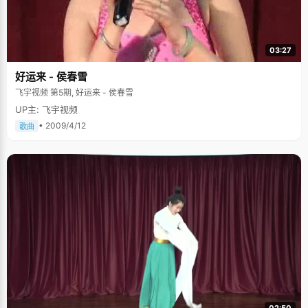
也深深影响了他。"他是我的高中老师，他真的很热爱数学，每次去办公室找
他，他都会与我分享他最近看了哪些数学的著作，有了解哪些理论等等，他
对数学的这种热爱，真的很影响我。" 骑行去旅游 收获颇丰 林达以前非常喜
欢运动，他参加足球队，参加比赛；心情不好的时候最喜欢到操场去。然
03:27
而，现在当问起林达他最遗憾的事情是什么，他羞涩的笑了笑，"最遗憾的事
情是没有好好锻炼身体，到大学以来，好像变得懒了一些，没有坚持锻炼，
好运来 - 侯春雪
很遗憾。" 说起最刺激的事，林达告诉了我们他和朋友们骑车去广西北海旅行
的故事，三个大男生，没有任何骑行经验，却敢于上路，一路上风风雨雨，
飞宇视频 第5期, 好运来 - 侯春雪
经历最多的事情反而是——修自行车。这一路上，不仅锻炼了他们的意志品
UP主: 飞宇视频
质，还让他们的修车技术有了很大的提升，林达笑着与我们分享。 采访结
束，林达给我们的感觉就像一个绅士，总是很安静的微笑着，他告诉我们接
• 2009/4/12
歌曲
下来可能要到英国留学，愿林达同学能够在英国能够取得更多的进步。