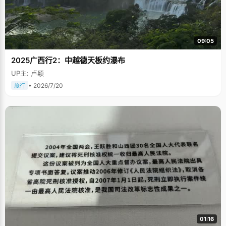
09:05
2025广西行2：中越德天板约瀑布
UP主: 卢颖
• 2026/7/20
旅行
01:16