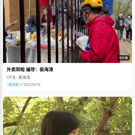
01:16
外卖到啦 编导：侯海涛
UP主: 侯海涛
• 2021/4/15
未分类