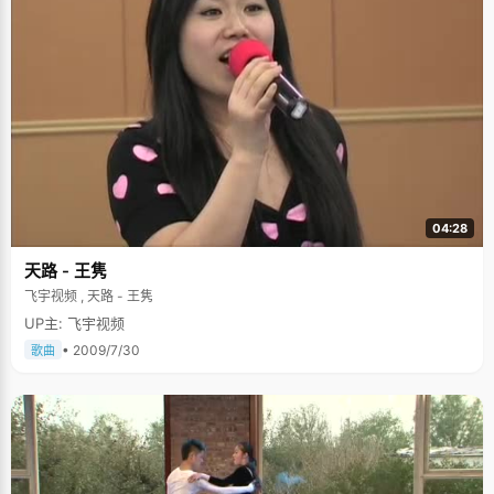
哭鼻子，"为此，黄嫣还跟劝说自己的爸爸闹了回别扭。 黄嫣的高中生活过得
生机盎然，充实而又丰富。来到大学这个更加宽阔的大舞台，黄嫣有了很多
的期望和计划，希望她在人生的第二条跑道上仍能一路稳步前行。
04:28
天路 - 王隽
飞宇视频 , 天路 - 王隽
UP主: 飞宇视频
• 2009/7/30
歌曲