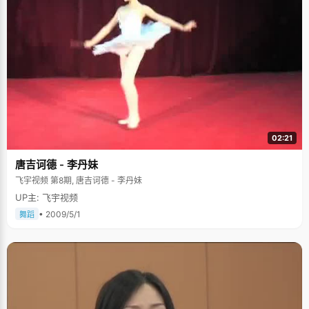
海归顺矣，雄姿引发，勃然而兴，至如今，须靠嫣等学子，怎可选择，必破
众强敌，遇神杀神，遇佛杀佛，不负母校重托。"罗老师的诗幽默风趣，让黄
嫣的情绪稍微轻松了一些。 不自信让黄嫣对自己的要求更多了，既没有采取
自暴自弃的态度，也没有停止去尝试着进步和改变，而是更积极的面对和争
取，"老感觉不自信，所以就老想着多努力一点，多学一点"，黄嫣说，"每次
都进步一点点就很开心了。"谦虚而又自然。 历史老师的话成了现实，黄嫣捧
回了状元的桂冠，尽管刚考完的那天她悲观的哭了好几个小时。如今当了状
元，黄嫣依然是不自信的，尤其到了北大，她有些怯怯的说，"北大精英太多
了，我想得更加努力才不会落下太多吧"。 在细节上下功夫 如果你拿一本历
史课本，翻到某一页给黄嫣出题，她会将页面上的大概内容准确无误的告诉
你，包括页脚的小注释。曾经一个讨教经验的小师妹不可思议的说："这么细
又偏的内容，都要记下来呀？"黄嫣严肃的回答："你不能保证高考就不考这
02:21
些内容吧。" 黄嫣说，自己不算勤奋，也不算聪明，唯一的优点就是注重细
节，只要是课本上出现的知识，都会认真咀嚼，思考，吸收。所以，遇到一
唐吉诃德 - 李丹妹
些生僻题目的时候，她总能得分。 "记笔记确实很重要"，黄嫣的另外一个秘
笈就是记笔记，"以前都把笔记记在课本上，高三开始才用专门的本子，这一
飞宇视频 第8期, 唐吉诃德 - 李丹妹
记笔才发现，原来记笔记有那么多的好处，不但可以将老师的重点难点归纳
UP主: 飞宇视频
出来，一边思考一边加入自己的体会和心得，会让学习内容更深刻，效率更
高"。尝到甜头后的黄嫣将以前所有记在课本上的笔记都认真的整理到专门的
• 2009/5/1
舞蹈
笔记本上，"有笔记会比较安心，也便于复习。" 会学又会玩，是忠实
的"笔"迷 在大多数老师的眼中，黄嫣是个又会玩又会学习的学生，她爱打
扮，爱逛街，喜欢上网听歌，聊天，擅长各种舞蹈的学习和表演，在学校的
各大文娱活动中表现突出。暑假里将《仙剑奇侠传》、《剑侠情缘》、《轩
辕剑》等经典游戏玩得很顺溜。在"快乐女生"最火热的05年，黄嫣跟许多青
春活力的学生们一样，热衷于对偶像的热爱。她是忠实的周笔畅歌迷，因为
活动积极，表现出色，被提拔为"笔"迷粉丝团的骨干，在决赛前期，组织大
家上街去拉票。"追李宇春的票数追得很辛苦，我每天都在家上网投票，关注
比赛情况，"黄嫣说着就笑开了，"有一天因为网络不通畅，我在家闹脾气，