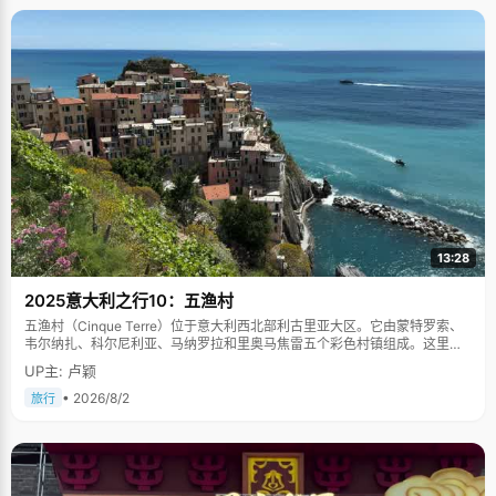
13:28
2025意大利之行10：五渔村
五渔村（Cinque Terre）位于意大利西北部利古里亚大区。它由蒙特罗索、
韦尔纳扎、科尔尼利亚、马纳罗拉和里奥马焦雷五个彩色村镇组成。这里依
山傍海，房屋色彩斑斓，1997年被列为世界文化遗产。
UP主: 卢颖
• 2026/8/2
旅行