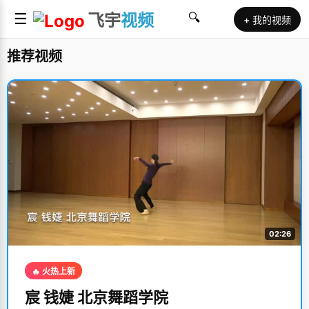
☰
飞宇
视频
🔍
+ 我的视频
推荐视频
02:26
🔥 火热上新
宸 钱婕 北京舞蹈学院