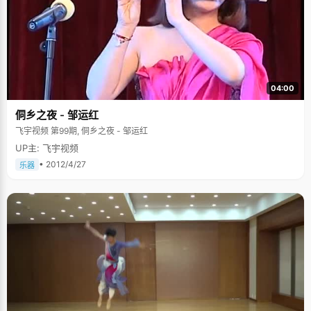
04:00
侗乡之夜 - 邹运红
飞宇视频 第99期, 侗乡之夜 - 邹运红
UP主: 飞宇视频
• 2012/4/27
乐器