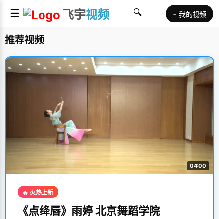
☰
飞宇
视频
🔍
+ 我的视频
推荐视频
04:00
🔥 火热上新
《点绛唇》雨婷 北京舞蹈学院