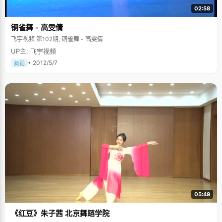
02:58
铜雀舞 - 高雯倩
飞宇视频 第102期, 铜雀舞 - 高雯倩
UP主: 飞宇视频
• 2012/5/7
舞蹈
05:49
《红豆》朱子茜 北京舞蹈学院