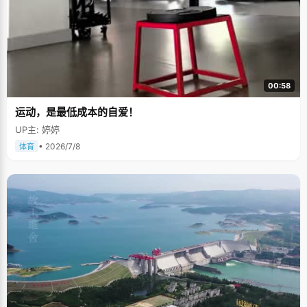
00:58
运动，是最低成本的自爱！
UP主: 婷婷
• 2026/7/8
体育