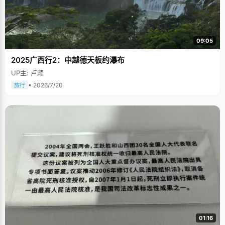
09:05
2025广西行2：中越德天板约瀑布
UP主: 卢颖
• 2026/7/20
旅行
01:16