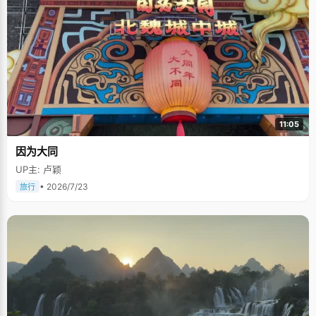
11:05
因为大同
UP主: 卢颖
• 2026/7/23
旅行