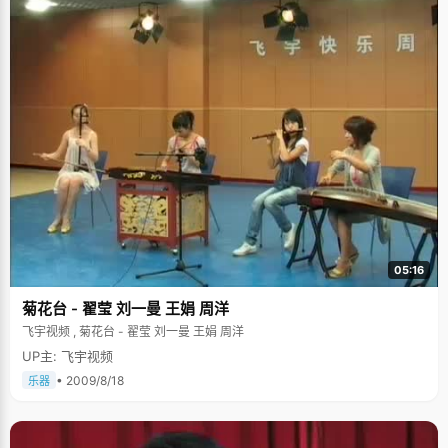
了一个学期，才有了这样的好成绩吧。吴茗上课有个特点，从来不抄笔记，
她说如果抄笔记的话就听不到老师在讲什么了，所以总是打足了十二分精神
认真专注的听老师讲，以最快的速度理解课上的内容，为此，吴茗没少挨老
师说"不爱动笔"，吴茗承认有点懒的因素，但又理直气壮的说"笔记都记在脑
子里了，可以随时带着走"。 吴茗非常喜欢看电影和逛街，有一群关系非常好
的朋友，大家虽然不在一个班，但是关系"非常铁"，经常一起吃饭，一起出
去玩。吴茗说，"我们七个女生关系非常好，大家会写交换日子，写好一篇以
后就传给下一个人，下一个人可以在上一个人的日记旁写批注，并且每个人
都起了一个笔名，我的笔名叫&lsquo;小鱼&rsquo;，这是我们传递友谊和分
享秘密的方式"。 来到大学以后，吴茗的第一感觉就是"这里的人都是筛过
的"，每个人都特别优秀，每个人都有很多特长。但是现在做什么事情都没有
人陪了，吴茗突然有了一种孤独的感觉。刚上大学的时候，吴茗不会洗衣
服，把很多衣服放一起洗结果被染色了，左一块又一块，毁了很多衣服，什
么事情都要学着自己做了，大一的时候，吴茗经常想家，经常躲在被窝里
哭，两年的独立生活很好的锻炼了吴茗的自立自理能力。 在一个强者的环境
里，要不就比别人更强，要不就无欲无求，吴茗不是个争强好胜的人，就像
她当时给自己起的笔名"小鱼"一样，希望能开心快乐的生活。吴茗非常喜欢
05:16
旅游，大学的每个假期她都会去旅行，杭州、苏州、西塘、南京、青岛、承
德&hellip;&hellip;吴茗能罗列出一大堆去过的地方，不过最让吴茗记忆深刻
菊花台 - 翟莹 刘一曼 王娟 周洋
的是大二时到过的西藏，在这个被称为"生命禁区"的地方，五千多米的海
飞宇视频 , 菊花台 - 翟莹 刘一曼 王娟 周洋
拔，吴茗高原反应非常厉害，但凭着顽强的毅力挺了过去，"那里的天空真的
非常非常蓝，像洗过一样明净"。看到雄伟庄严的布达拉宫，藏族人虔诚的拜
UP主: 飞宇视频
首，五彩的经幡，吴茗感觉到一种洗剂心灵的感觉，所有的烦恼都显得微不
• 2009/8/18
足道起来。这是吴茗感觉最有意义的一次履行，收获了纯净，战胜了生命的
乐器
极限。 分别的时候，吴茗告诉我们，下个学期，她将赴德国进行一个学期的
交换学习，一直以来她都非常向往去欧洲，这个难得的机会让她兴奋不已，
又可以见到很多有趣的东西了。我们衷心的祝福这个女孩在欧洲的学习一帆
风顺，收获成绩收获风景。