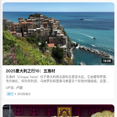
13:28
2025意大利之行10：五渔村
五渔村（Cinque Terre）位于意大利西北部利古里亚大区。它由蒙特罗索、
韦尔纳扎、科尔尼利亚、马纳罗拉和里奥马焦雷五个彩色村镇组成。这里依
山傍海，房屋色彩斑斓，1997年被列为世界文化遗产。
UP主: 卢颖
• 2026/8/2
旅行