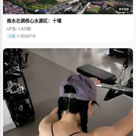
01:00
南水北调核心水源区：十堰
UP主: LAO胡
• 2026/7/6
公益