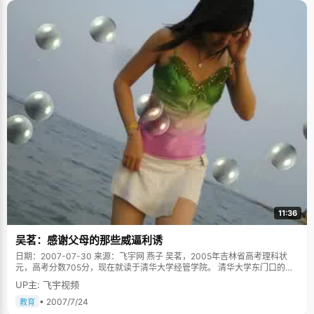
11:36
吴茗：感谢父母的那些威逼利诱
日期：2007-07-30 来源：飞宇网 燕子 吴茗，2005年吉林省高考理科状
元，高考分数705分，现在就读于清华大学经管学院。 清华大学东门口的那
家麦当劳，下午三点钟，考完学校里最后一门考试后，吴茗赶过来与我们会
UP主: 飞宇视频
面，还没等喘过气来，她就说开了，"真不好意思，我迟到了，我请你们吃冰
淇淋吧，"惹得大家忍俊不禁，真是个活泼又可爱的女生。 吴茗说，其实从
• 2007/7/24
教育
小，自己一直都是个非常乖巧的女生，因为爸爸妈妈管教得非常严格，她几