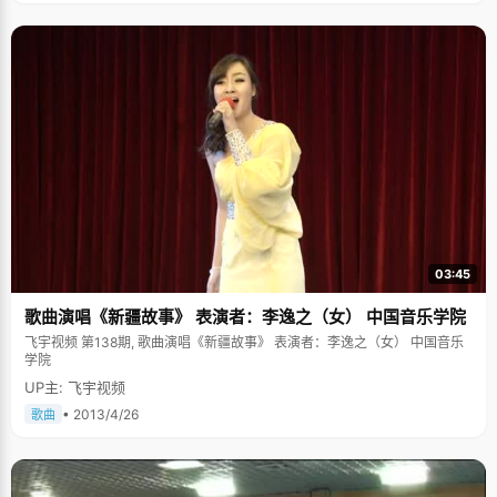
乎没有太多的时间去调皮。从三岁学钢琴开始，吴茗的课余生活就只剩下了
钢琴，只要不上学就与钢琴相伴。吴茗识谱能力很强，凭着一点灵性可以很
快将谱子记下来，老师对这个小孩子一度怜爱有加。但随着学习的东西越来
越多，曲子越来越难，日复一日的练习让吴茗感觉很枯燥，常常喊着不想
学，想放弃，甚至恨到有想砸钢琴的冲动，结果都遭到爸爸妈妈严厉的批
评，有时候甚至是皮肉之苦。每天放学后，吴茗在学校完成作业，爸爸妈妈
就把吴茗送到钢琴老师那去学习，然后等到下课再把吴茗接回家，不管刮风
下雨甚至冰雹都从未间断过。为了让吴茗能专心练习，妈妈从不看电视，在
一旁陪着，爸爸则拿本书坐在一旁。终于在五年级的时候，考完了中央音乐
学院钢琴九级（满级）。吴茗说，"很多同学都会羡慕我坚持学完了钢琴，这
归功于我的爸爸妈妈，就是在他们如此严格密不透风的监视下，虽然童年记
忆被钢琴代替了，但让我拥有了一门特长。" 家长对孩子总是有着热切的希
望，小时候，妈妈在送吴茗上幼儿园的路上，总是塞给吴茗一份报纸，教她
认字，读音，在上小学之前，吴茗已经认识好多字了。小学三年级以前，妈
妈对吴茗的学习十分关注，每天检查作业的质量，偶尔会出一些题目考考女
03:45
儿，或者教女儿一些新的知识。每天做作业的时候，妈妈都在一旁看着，学
习的间隙给吴茗做东西吃，"我记得那时候最经典的就是面包片蘸巧克力酱，
歌曲演唱《新疆故事》 表演者：李逸之（女） 中国音乐学院
只要好好学习，就有美味吃，"吴茗很无奈的说，"我就是在如此的威逼利诱
下彻底沦陷了，但我好的学习习惯也是这时候养成的，只是那时候没有意识
飞宇视频 第138期, 歌曲演唱《新疆故事》 表演者：李逸之（女） 中国音乐
到而已，以后妈妈不管我了，我也会习惯性的按照这样的规律和要求学习。"
学院
大概在上初中以后，看到吴茗学习成绩一直都很好，很稳定，妈妈才解除了
UP主: 飞宇视频
严密的督促行为。初中三年，吴茗的学习成绩一直稳定在全级前三，中考以
优异的成绩考入重点高中的重点班（全级前60名编在一个班）。在这个班级
• 2013/4/26
歌曲
里，迫于竞争，大家都在埋头苦读，没有朋友一起玩，吴茗感觉很孤独，每
天中午吃完饭，她都要去逛一会街才回教室。吴茗对妈妈抱怨说，这个班级
压力太大了，想转班级。妈妈说："你坚持到第一次考试看看，如果成绩好，
进步了你就留下来。"结果吴茗一下就考了全级第一名，没有理由再提转班级
了。这是一段小插曲，吴茗说，可能正是没有朋友陪着自己放纵，专心的学