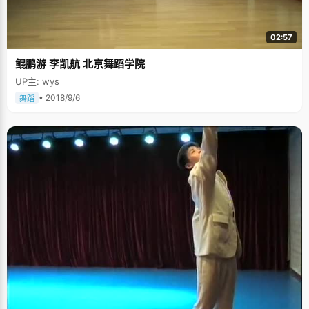
02:57
鲲鹏游 李凯航 北京舞蹈学院
UP主: wys
• 2018/9/6
舞蹈