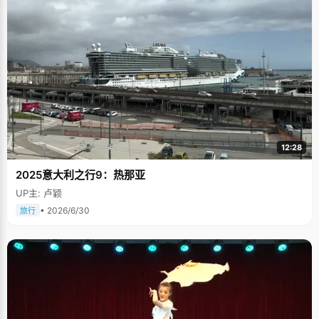
12:28
2025意大利之行9：热那亚
UP主: 卢颖
• 2026/6/30
旅行