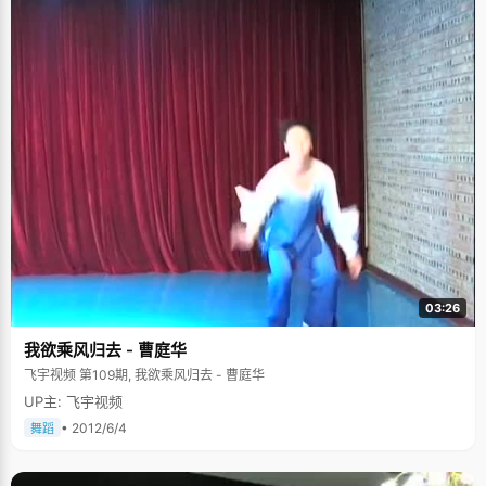
03:26
我欲乘风归去 - 曹庭华
飞宇视频 第109期, 我欲乘风归去 - 曹庭华
UP主: 飞宇视频
• 2012/6/4
舞蹈