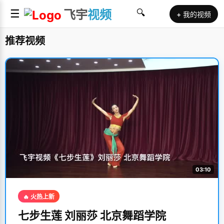
☰
飞宇
视频
🔍
+ 我的视频
推荐视频
03:10
🔥 火热上新
七步生莲 刘丽莎 北京舞蹈学院