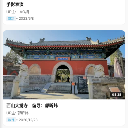
手影表演
UP主: LAO胡
• 2023/6/8
舞蹈
08:38
西山大觉寺 编导：郭昕炜
UP主: 郭昕炜
• 2020/12/23
旅行