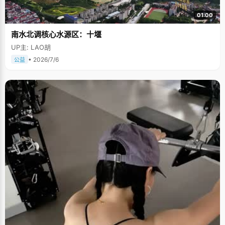
01:00
南水北调核心水源区：十堰
UP主: LAO胡
• 2026/7/6
公益