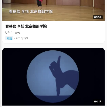
01:57
看秧歌 李恬 北京舞蹈学院
UP主: wys
• 2016/5/3
舞蹈
04:17