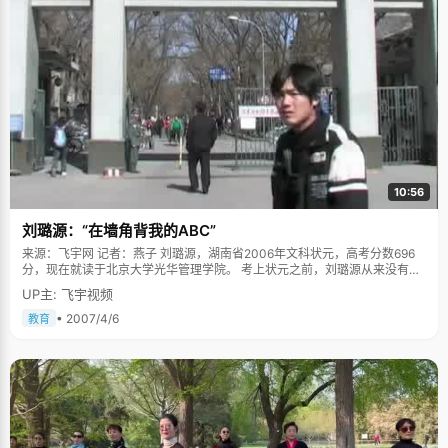
10:56
刘璐源：“在墙角背我的ABC”
来源：飞宇网 记者：燕子 刘璐源，湖南省2006年文科状元，高考分数696
分，现在就读于北京大学光华管理学院。 考上状元之前，刘璐源从来没有想
过能考上北大，爸爸妈妈总说："只要考一个不错的学校就可以了。"在刘璐
UP主: 飞宇视频
源的记忆里，爸爸说得最多的就是："不要熬夜，你已经学得很好了，多休息
一点，早休息一点"、"很多事情，只要你努力了，就一定会有水到渠成，自
• 2007/4/6
教育
然而然的结果。"刘璐源非常感激爸爸妈妈，感谢他们在自己的成长过程中倾
注了太多太多的心血。 周杰伦的歌曲《听妈妈的话》中有一句歌词："别人在
做游戏，我却在墙角背我的ABC"，每当听到这段，刘璐源感觉又走进了自己
的童年时光，充满了幼稚的声音和生涩的英语单词。刘璐源的妈妈是个英语
老师，从小就特别注意培养刘璐源对英语的学习，在其他还在还没有接触英
语之前，刘璐源已经能背诵简单的英文对话了。有时候，兴趣是需要成绩认
同的，初中的第一次英语考试，刘璐源凭借比其他孩子早几年的英语基础，
第一次考试就拿了唯一的100分，小女孩拿着全是红勾勾的卷子，高兴极