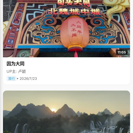
11:05
因为大同
UP主: 卢颖
• 2026/7/23
旅行