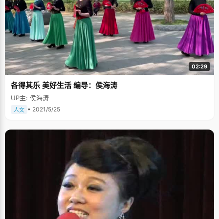
了，于是对学习英语开始产生了浓厚的兴趣。 在培养刘璐源的英文学习方
面，刘妈妈可谓是煞费苦心，每次在家里，妈妈都跟刘璐源用英文对话，看
电视就看CCTV9，没事的时候，就开着电视，创造一种纯英文环境，对提高
了刘璐源的英语语感和感悟能力起到了很大作用。每次出门的时候，看到英
语广告，或者去到著名的旅游景点，只要有英语注释，妈妈都会带着刘璐源
一起去读这些英文，在不经意中刘璐源就将这些英语单词记下来了。 刘璐源
说对英美文化的认同对学习英语很有帮助，"平时我经常注意一些关于英美文
化的文章，看英语杂志，听英语歌曲，在看的过程中不但得到了乐趣，也增
02:29
加了对英文文化的一种认同，理解和感悟。" 在刘璐源的印象里，爸爸是一个
沉稳而内敛的人，就算在高考最紧张的阶段，他也不会对刘璐源说太多的东
各得其乐 美好生活 编导：侯海涛
西，高考考完语文的第一天，妈妈来接刘璐源，在妈妈临出门的时候，爸爸
突然叮嘱说："过马路的时候，你一定要牵着她的手"。短短的一句话，让刘
UP主: 侯海涛
璐源特别感动，那种拳拳的父爱不经意的流淌了出来。刘璐源说："非常感激
父母对我默默的关心，默默的支持，高考，是我们一家人在共同努力。" 高中
• 2021/5/25
人文
的生活是忙碌而且压抑的，在临考之前，刘璐源每天都会在自习时间去操场
散步，一个人沿着跑道一圈圈的走，抬头看看天，看看周围的树，感觉自己
总有一天也能像飞鸟一样无忧无虑，于是所有的烦恼都没有了，从一天的疲
劳中解脱出来，所有的烦恼都暂时忘记掉，接下来的学习再次充满了动力和
信心。晚上的时候，刘璐源喜欢将房间里的灯全部关掉，静静的听音乐，听
自己喜欢的东西，万簇俱静，在安静之中享受平静的快乐。如今站在北大的
校园里，刘璐源最喜欢做的事情，就是沿着美丽的未名湖散步，看波光鳞
鳞，看柳树垂荫，寻找一种内心的平静，去追逐更高的梦想。