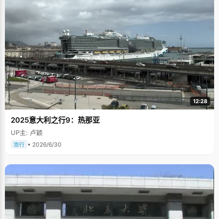
12:28
2025意大利之行9：热那亚
UP主: 卢颖
• 2026/6/30
旅行