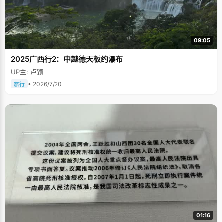
09:05
2025广西行2：中越德天板约瀑布
UP主: 卢颖
• 2026/7/20
旅行
01:16