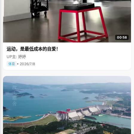
00:58
运动，是最低成本的自爱！
UP主: 婷婷
• 2026/7/8
体育