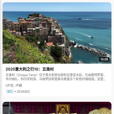
13:28
2025意大利之行10：五渔村
五渔村（Cinque Terre）位于意大利西北部利古里亚大区。它由蒙特罗索、
韦尔纳扎、科尔尼利亚、马纳罗拉和里奥马焦雷五个彩色村镇组成。这里依
山傍海，房屋色彩斑斓，1997年被列为世界文化遗产。
UP主: 卢颖
• 2026/8/2
旅行