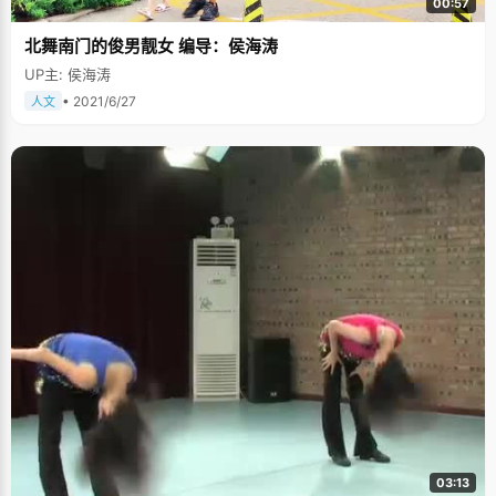
00:57
北舞南门的俊男靓女 编导：侯海涛
UP主: 侯海涛
• 2021/6/27
人文
03:13