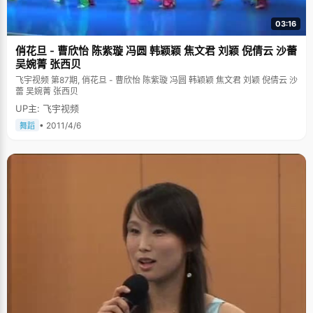
03:16
俏花旦 - 曹欣怡 陈紫璇 冯圆 韩颖颖 焦文君 刘颖 倪倩云 沙蕾
吴婉菁 张西贝
飞宇视频 第87期, 俏花旦 - 曹欣怡 陈紫璇 冯圆 韩颖颖 焦文君 刘颖 倪倩云 沙
蕾 吴婉菁 张西贝
UP主: 飞宇视频
• 2011/4/6
舞蹈