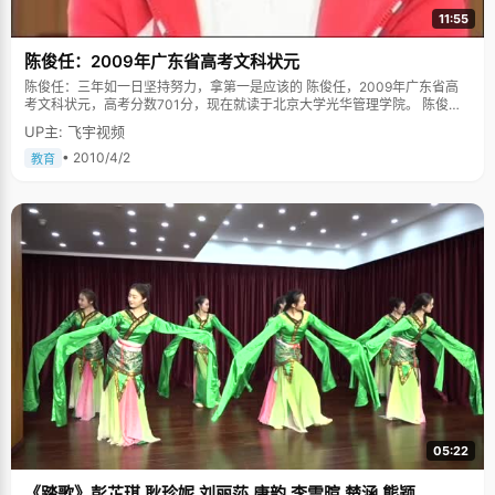
11:55
陈俊任：2009年广东省高考文科状元
陈俊任：三年如一日坚持努力，拿第一是应该的 陈俊任，2009年广东省高
考文科状元，高考分数701分，现在就读于北京大学光华管理学院。 陈俊任
拿到状元的时候，过于平静的态度让很多记者感觉惊讶，但对于陈俊任来
UP主: 飞宇视频
说，她已经习惯了第一，习惯了比别人优秀，学习对于陈俊任，是一种发内
心，不断征服的满足。就像我们存了很多零花钱，终于可以买到自己喜欢的
• 2010/4/2
教育
连衣裙一样简单的快乐。她在乎的不是拿了状元那短暂的辉煌，而是在此过
程中一次又一次取得胜利的成就感。 家庭教育，点滴启蒙 陈俊任的妈妈非常
注意培养孩子的学习兴趣和学习习惯，通过生活中的事物点滴启蒙，循循善
诱。"妈妈经常在上班的路上教我识字，看到什么就教我什么。比如过马路看
到红绿灯，就教我&lsquo;灯&rsquo;字怎么写。第二天再路过这里，就问我
还记得&lsquo;灯&rsquo;字怎么写吗？然后教我张灯结彩这个词，第三天在
&lsquo;张灯结彩&rsquo;的基础上，教我一句话。"就这样，在上学之前，陈
俊任已经认识了很多的词句，并且形成了很好的思维和学习习惯。 陈俊任的
爸爸是一名医生，为参加各种考试，常常在家以书为伴。受爸爸影响，陈俊
任从小就喜欢看书，妈妈买回来的小人书几天就看完了，和书籍结下不解之
缘。 拿第一是应该的 小学的第一次考试，陈俊任就拿了双百，是班上的第一
名，回家后非常高兴的把成绩拿给妈妈炫耀，结果妈妈跟老师的夸奖不一
样，是一脸不以为然的表情，"这是你应该得到的。"此后，陈俊任连续拿了
很多第一，从刚刚开始的兴奋和炫耀，渐渐形成了习惯和当然，"小学到高
中，一直都是第一，一般情况都要比别人高很多分"，陈俊任说，"这都是我
努力和坚持的结果"。 高中后的目标非常明确，就是上一所好的大学，为此，
05:22
陈俊任知道"必须三年如一日的努力学习"。每天早上6：00，陈俊任准时坐
在校园里，开始一天的学习。冬天天亮得比较晚，教室还没开门，她就跑到
《踏歌》彭芷琪 耿珍妮 刘丽莎 唐韵 李雪暄 楚涵 熊颖
路灯下看书，来回巡视的保安都已经熟悉了她的背影并记住了这个刻苦的小