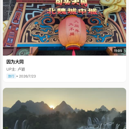
11:05
因为大同
UP主: 卢颖
• 2026/7/23
旅行