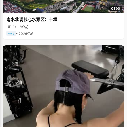
01:00
南水北调核心水源区：十堰
UP主: LAO胡
• 2026/7/6
公益