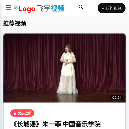
☰
飞宇
视频
🔍
+ 我的视频
推荐视频
02:24
🔥 火热上新
《长城谣》朱一菲 中国音乐学院