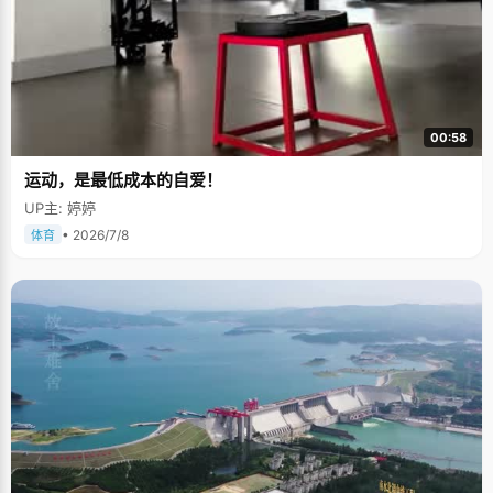
00:58
运动，是最低成本的自爱！
UP主: 婷婷
• 2026/7/8
体育