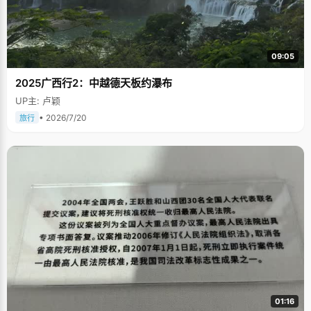
09:05
2025广西行2：中越德天板约瀑布
UP主: 卢颖
• 2026/7/20
旅行
01:16