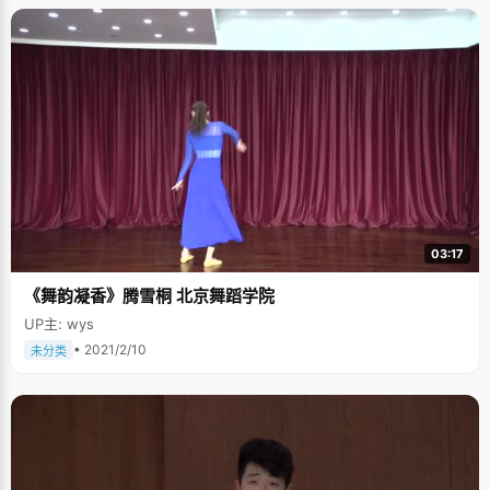
03:17
《舞韵凝香》腾雪桐 北京舞蹈学院
UP主: wys
• 2021/2/10
未分类