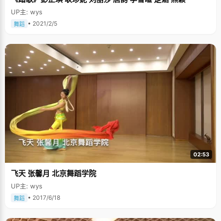
女孩，天黑的时候多在她附近巡视保护。 陈俊任做什么事情都很快，走路
UP主: wys
快，做题快，吃饭快。 为节省时间，陈俊任把一切的走都变成了跑，上课的
路上，吃饭的路上，都用跑来代替，"节约出的时间可以多做几道练习题"。
• 2021/2/5
舞蹈
去食堂排队太浪费时间，每次下课铃声一响，陈俊任就以百米冲刺的速度跑
到食堂，第一个打饭，"我算过自己吃饭的最高记录，从教室到食堂，吃完饭
回来，只用了五分钟，"陈俊任说，"我的生活节奏比别人快很多，很少有同
学能跟上我的节奏。" 高一的时候，陈俊任的用功曾在同学间引起不小的反
响，一些不好的言论四起，或许是嫉妒，或许是蜚语，但陈俊任毫不理会，
她有自己学习的轨迹和习惯，也习惯了一个人享受学习的乐趣，"我觉得学海
无涯苦作舟是不对的，应该是学海无涯乐作舟"，陈俊任说，"对我来说，学
习就是兴趣，每攻克一道题我都挺有成就感的。" 跑步能手 陈俊任擅于跑
步，三岁起，她就跟着爸爸一起晨跑，跑完步，爸爸会给她讲个小故事。跑
步让陈俊任拿了不少奖，"200米、800米、接力赛我都参见，基本都能拿
奖，初中运动会回回都是第一名，高中就输过一次，拿了第二"，陈俊任
说，"高中的时候，我每天晚上都要跑上1600米，除了锻炼身体，这也是一
种派遣压力的方法。每次跑得特别累，大汗淋漓，心情会慢慢的平静放松下
来，所有的压力和烦恼都没有了，再去学习就感觉效率特别高"。 听说，自从
陈俊任当了状元后，现在高中里几乎所有人都在"跑"，效仿她当初的样子。
分开来说，每一件事情都很简单，难度在于三年如一日的坚持，这正是没有
02:53
第二个陈俊任的原因。
飞天 张馨月 北京舞蹈学院
UP主: wys
• 2017/6/18
舞蹈