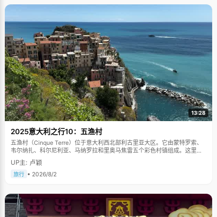
13:28
2025意大利之行10：五渔村
五渔村（Cinque Terre）位于意大利西北部利古里亚大区。它由蒙特罗索、
韦尔纳扎、科尔尼利亚、马纳罗拉和里奥马焦雷五个彩色村镇组成。这里依
山傍海，房屋色彩斑斓，1997年被列为世界文化遗产。
UP主: 卢颖
• 2026/8/2
旅行