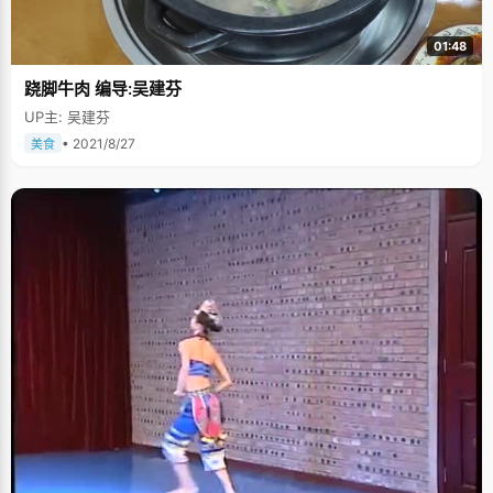
01:48
跷脚牛肉 编导:吴建芬
UP主: 吴建芬
• 2021/8/27
美食