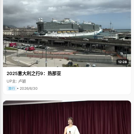
12:28
2025意大利之行9：热那亚
UP主: 卢颖
• 2026/6/30
旅行