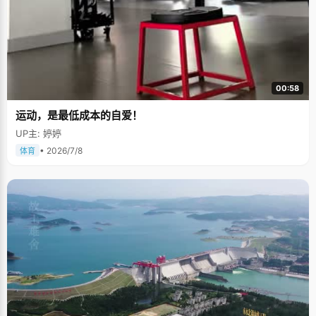
00:58
运动，是最低成本的自爱！
UP主: 婷婷
• 2026/7/8
体育