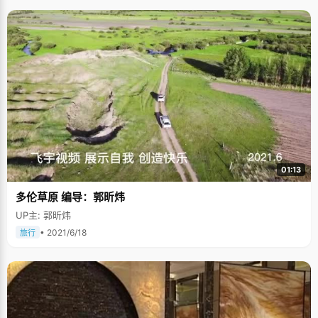
01:13
多伦草原 编导：郭昕炜
UP主: 郭昕炜
• 2021/6/18
旅行