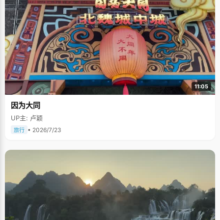
11:05
因为大同
UP主: 卢颖
• 2026/7/23
旅行