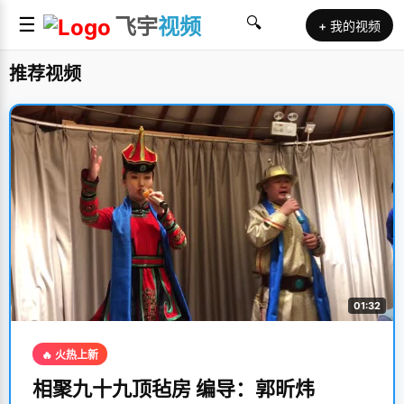
☰
飞宇
视频
🔍
+ 我的视频
推荐视频
01:32
🔥 火热上新
相聚九十九顶毡房 编导：郭昕炜