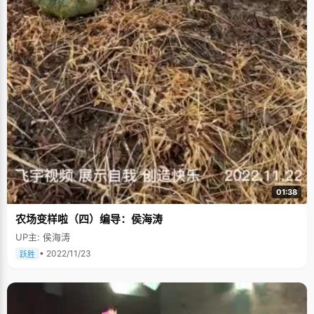
《魔兽世界》，林婵娟曾有过去网吧通宵作战的记录。不过因为接触得早，
而且控制得当，玩游戏只是林婵娟一个消遣的娱乐项目，在每次放假或者压
力大的时候作为缓解压力的方式。 差点走上音乐道路。林婵娟从初中开始参
加声乐队，学过民族唱法，美声唱法，当时一位很著名的音乐老师觉得林婵
娟的音域很广，便破例以很优越的价格收林婵娟为徒，每天教她音乐和钢
琴。那段时间里，林婵娟一直做着音乐之梦，理想就是考上中央音乐学院，
爸爸妈妈也认为她会往这边走。后来因为去了新的教学区，没有自由时间去
老师那上音乐课了，林婵娟不得不放弃了音乐的梦想。 喜欢美少男。我怎么
也不会想到，眼前看起来非常理智和成熟的林婵娟居然也会跟很多十五六岁
的小女孩一样是个追星族，而且超级迷恋台湾的偶像剧，她最喜欢的偶像是
出演《花样少男少女》、《恶作剧之吻》等偶像剧的台湾美少男唐禹哲和汪
东城，"高考以后看了这些片子，觉得两个人好帅呀，便开始喜欢上他们，之
后买了好多他们演的片子来看，还有唱片之类的"。虽然，林婵娟会像很多
fans那样，偶尔去机场接机，去看他们的演唱会，歌迷见面会等等，但是林
婵娟的追星还是很理智的，不会像很多疯狂fans们那样拿着偶像的大头像牌
子在机场等，疯狂的叫，去鸣响下榻的酒店死守等等，她跟遍布大江南北的
十几个志同道合的fans一起，组成了一个特别的fans团："我们跟&lsquo;白
01:38
菜&rsquo;（对汪东城的昵称），&lsquo;蘑菇&rsquo;（对唐禹哲的昵称）的
关系更像是朋友，我们一群人在一起就会讨论两个人的发展前景，还有生活
农场变样啦（四）编导：侯海涛
和工作方便要注意什么。比如来北京之前，我们会告诉他们要注意什么等
等。"林婵娟说自己曾经有过去做狗仔队的冲动，不过做记者倒是她一直以来
UP主: 侯海涛
的梦想。 青涩的小爱情。对于感情，林婵娟可是过来人了，高中的时候，她
经历过一段青涩的爱情小插曲，"我妈妈应该不会看到这篇报道吧？"林婵娟
• 2022/11/23
跃胜
吐了吐舌头，俏皮的笑了起来，"只是很短暂的一段了，我们常一起出去看电
影，打游戏，看书，后来因为性格不合就分开了。"人们都说恋爱是大学的必
修课，林婵娟以过来人的语气表示不太赞同："爱情只是人生中很小的一部
分，不要整个人都被占据了，尤其是学习最重要的时候，"她还总是劝导身边
刚不如恋爱的朋友们"一定要坚持自己。" 对于以后，林婵娟想得还不是很