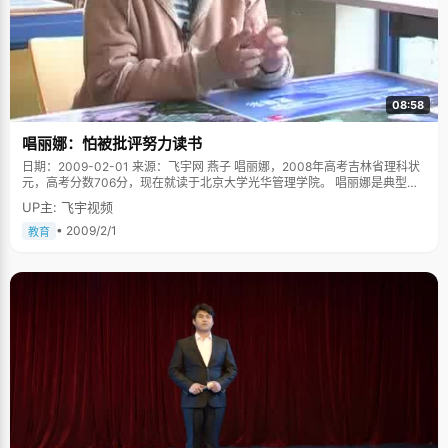
08:58
唱丽娜：怕被批评努力读书
日期：2009-02-01 来源：飞宇网 燕子 唱丽娜，2008年高考吉林省理科状
元，高考分数706分，现在就读于北京大学光华管理学院。 唱丽娜是典型的
东北女孩，大大咧咧的性格，爱说爱笑，带些自来熟，刚坐下一会，她已经
UP主: 飞宇视频
跟我们像认识了很久一样开始话家常，直率开朗，丝毫不带扭捏。 可是唱丽
娜说起小时候的事情，直叫我们大跌眼镜。"我小时候性格特别乖，属于特别
• 2009/2/1
教育
听话的小孩子"，唱丽娜掩着嘴笑起来。说乖还不是很准确，确切的说是有些
爱面子，"小时候爸爸带我去逛街，看到路边有卖好吃的，就问我要不要，我
怕家里人批评我&lsquo;贪吃享乐&rsquo;，所以总是说&lsquo;不要，我们回
家吧&rsquo;"如今唱丽娜不禁为小时候的好面子而懊悔，"那时候错过了好多
好吃的呀"说罢，唱丽娜哈哈笑起来。 除了怕批评，唱丽娜在渴望得到表扬上
也是不遗余力的。唱丽娜的爸爸下班之后喜欢看看小说，唱丽娜就会粘着爸
爸给自己读上几段，心里边暗暗的背下来，然后出去讲给邻居阿姨们听，用
稚嫩的童音把哪些故事演绎得绘声绘色的。听到邻居阿姨在爸爸妈妈面前夸
奖自己"聪明，会背书"等等，小丽娜心里忍不住乐开了花，第二天又如法炮
制。虽然有些小虚荣的成分，但通过这样的方式，唱丽娜还真学了不少书。
上小学以后，为了得到老师和家人的表扬，唱丽娜也力争表现得十分让人满
意，"在课堂上全心全意的听讲，回到家以后先把老师留的作业做完了才吃
饭"，唱丽娜说，"那时候做什么事情都可以说是全力以赴了，就怕做不好，