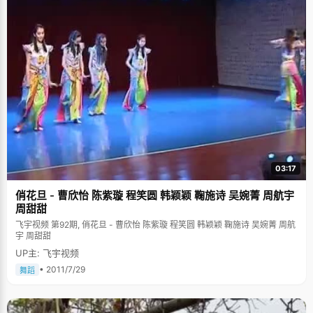
好几个清华北大，轰动了整个海南省。 被质疑是高考移民？ 也正因为这样的
千载难逢，林婵娟在享受喜悦的同时，也遭受到了某种不平衡带来的恶性后
果：质疑是"高考移民"，遭受户籍调查。 在一个名不见经传的学校突然出了
两个高考状元，除了让人吃惊外，也引起了个别优秀学校的质疑，于是种种
关于"高考移民"的谣言满天飞，林婵娟在刚得知状元之后就进入了冷漠的调
查门。当时教育局，公安局以及人事局组成了&lsquo;三局联查&rsquo;特别
行动组，对林婵娟以及另外一个女状元进行了彻底的盘查。毕竟，"高考移
民"确实是高考中存在的不合法的敏感话题。"当时刚好我的户口出了点问
题，之前一直是集体户口，2000年才翻新，所以被质疑是移民"，林婵娟说
起当时的事情，还是有些愤然，"他们问了我好多问题，而且以先入为主的偏
见看待我们，好像我们真的是高考移民似的。我当时特别愤慨，觉得他们凭
什么要怀疑我们，甚至跟他们弄得很不愉快。"还好，琼海市政府，学校，同
学老师都很支持他们，当地的很多市民都很热心的为他们出头作证，尤其是
门口早餐店的老板娘还上网力挺林婵娟："好多年了，她天天在我这里吃早
餐，怎么可能是高考移民呢？"林婵娟的同桌也很无奈的说："我跟她坐一起
03:17
三年了，没有任何证据可以证明她曾经离开过。"不管从何种手段，特别行动
小组也找不到任何蛛丝马迹的证据，风波渐渐平息了下来。林婵娟耸耸肩，
俏花旦 - 曹欣怡 陈紫璇 程笑圆 韩颖颖 鞠施诗 吴婉菁 周航宇
哈哈一笑说："可能我外形还比较像高考移民吧，长得不像海南人"。 不过往
长一点说，林婵娟确实是"移民"到海南的，她在广东出生长大，小学二年级
周甜甜
的时候才跟着从事林业工作的父母来到海南，一直到现在。刚到海南的时
飞宇视频 第92期, 俏花旦 - 曹欣怡 陈紫璇 程笑圆 韩颖颖 鞠施诗 吴婉菁 周航
候，林婵娟听不懂海南话，跟当地人无法交流，更糟糕的是，老师讲课也用
宇 周甜甜
方言，林婵娟上课就跟听天书一般，成绩一落千丈，考试成绩很糟糕，"那时
候，我跟别人借根铅笔都要指手画脚的比划半天。"后来慢慢听得懂海南话之
UP主: 飞宇视频
后，林婵娟的学习才有了起色，成绩很快就追了上来。 林婵娟笑称自己小时
• 2011/7/29
舞蹈
候是个小野人，每天放学后会跟一群孩子钻到树林子里玩，爬树，摘野果，
很调皮，一点都不安分。为了让林婵娟每天中午可以安静的睡午觉，林婵娟
的妈妈想出了给女儿念小说的法子，可是她选择念的不是童话故事一类，而
是大部头的武侠小说。"就这样我迷上了武侠，后来我嫌妈妈念得太慢，就开