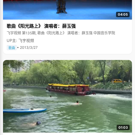
家里人会批评。其实他们从来没有批评过我，就是我自己心里莫名其妙的有
这样的想法。" 我们与其说唱丽娜小时候的那些个小虚荣小面子有些不真实，
倒不如肯定一下她在这些小虚荣和小面子驱使下养成了循规蹈矩的性格以及
04:05
做事认真全力以赴的态度，唱丽娜也承认，除了刚开始有些不懂事的虚荣
外，那些因此而养成的做事习惯让自己受益匪浅，可以说是歪打正着 。 "那
歌曲《阳光路上》 演唱者：薛玉强
老头"、"那老太" "那老头"、"那老太"是唱丽娜偶尔兴起或者耍小脾气时候对
自己爸爸妈妈的称呼，听起来有些奇怪但却又不乏亲切，这就取决于叫的人
飞宇视频 第135期, 歌曲《阳光路上》 演唱者：薛玉强 中国音乐学院
的感情如何了。在唱丽娜家里，这代表了一种轻松和睦的家庭氛围和亲昵的
UP主: 飞宇视频
关系。 唱丽娜出生那年，爸爸已经过了不惑之年了，在中国也算得上是老来
得子了。因此，唱丽娜在家里是相当受宠的，爸妈不但在生活上给予了无微
• 2013/3/27
歌曲
不至的关心照顾，而且从来不以长辈的身份示威，尤其是唱丽娜的爸爸，如
朋友一样交心，如一个上年纪的老大爷对待刚长成的孩童一样亲切和蔼，由
此，父女之间建立了平等互爱亲密无间的关系，也博得了"那老头"的昵称。
在家里，唱丽娜以"那老头"称呼爸爸，而唱爸爸会很高兴的应声，父女关系
在这奇特的称谓下越加亲密融洽。 唱丽娜没有一般家长望女成凤的心愿，只
希望女儿能健康快乐的成长就行了，因此没有给唱丽娜安排什么早期教
育，"玩"就是正事。学习上，从来不给压力，不但不问成绩，排名，每当唱
丽娜因为没考好闷闷不乐的时候，爸爸妈妈都过来安慰说："没关系的，不要
给自己太大压力，尽到力就行了"。 "越是面对宽松的环境，爸爸妈妈对我越
好，我越觉得自己应该多努力点，做出好成绩来让他们注意，高兴"，唱丽娜
说，"这或许是青少年叛逆的另一种解释吧，他们越不关注的东西，自己反而
越关注。" 复读一年 唱丽娜成绩一直都不错，在年级里排在前几名，北大是
十拿九稳了，但是去年高考，唱丽娜很郁闷，由于太紧张，才考了660
分。"没考上北大不是因为我实力不行，努力不够，而是因为心里压力太大
了"，唱丽娜说，"我付出了那么多的时间和经历，最后却没有得到回报，我
很不甘心，所以选择了复读 "。 进入复读班之前，唱丽娜已经想了一切可能
出现的情况，做好了充分的思想准备，而且还设想过，如果今年再遇到什么
01:03
偶然不可控制的因素再次失利，那就顺其自然，不再拘泥北大了。 唱丽娜人