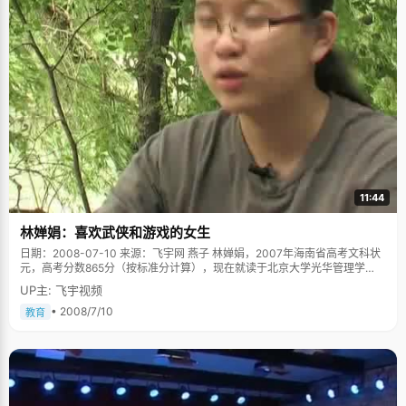
11:44
林婵娟：喜欢武侠和游戏的女生
日期：2008-07-10 来源：飞宇网 燕子 林婵娟，2007年海南省高考文科状
元，高考分数865分（按标准分计算），现在就读于北京大学光华管理学
院。 林婵娟描述自己考上状元之后的那段时间里，得到了超明星级的待遇，
UP主: 飞宇视频
甚至有时候出门都不敢太明目张胆，总是戴个大帽子：几乎全城的人都知道
了自己，出门坐公车不用钱，买个小东西不用钱，脸就是通行证，开车路过
• 2008/7/10
教育
的师傅都要停下车来打招呼&hellip;&hellip; 坐车买东西不要钱，我想，就算
当红的大明星也不会受到如此礼遇吧，林婵娟得到了，就因为她是高考状
元，为这个小市争得了荣誉："如果了解海南高考的话，就会知道一般状元都
不会出在我们市。我们学校虽然是市重点，但连我在内才出过两个状元，所
以当时有很轰动的效应。"林婵娟说，自己那一届学生素质都很不错，而且学
校摸题比较准，所以机缘巧合的考出了好成绩，一下子出了两个状元，连带