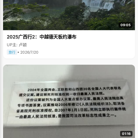
09:05
2025广西行2：中越德天板约瀑布
UP主: 卢颖
• 2026/7/20
旅行
01:16