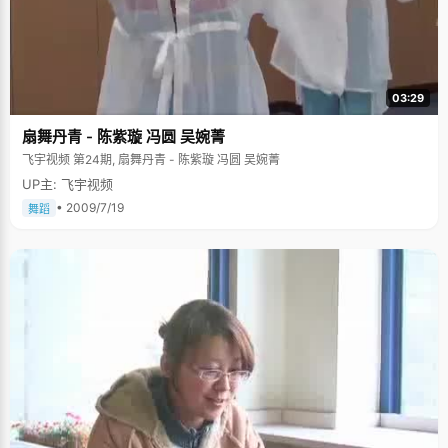
03:29
扇舞丹青 - 陈紫璇 冯圆 吴婉菁
飞宇视频 第24期, 扇舞丹青 - 陈紫璇 冯圆 吴婉菁
UP主: 飞宇视频
• 2009/7/19
舞蹈