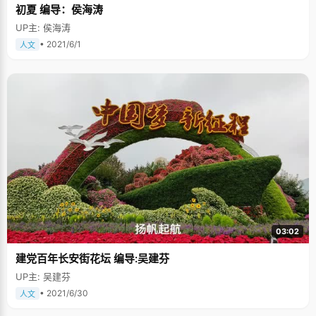
缘很好，性格直爽，颇有些仗义，再加上她成绩优秀，在年级里总是排在前
初夏 编导：侯海涛
几名的位置，所以大家都亲昵的称呼唱丽娜为"唱姐"。大家对复读的"唱姐"是
又爱又恨，不时的有小师弟师妹们有些忿忿的说，"成绩那么好又回来复读干
UP主: 侯海涛
什么嘛"。刚开始的时候，唱丽娜会觉得很难过，不好意思，赶紧躲一边，后
• 2021/6/1
人文
来她想明白了，为了自己的梦想而做的事情是无可厚非的，再次面对这些"怨
言"的时候，唱丽娜不再脸红难受了，全身心的赴在学习上。 在临近高考的时
候，唱丽娜的班主任老师怕唱丽娜出现类似前一年的心态变化影响高考，于
是让唱丽娜搬到自己家来住，随时监督她的思想动态，唱丽娜要有什么问题
也及时与老师沟通。高考前一个星期，每天中午老师都让唱丽娜睡个午觉，
放松一下。"我没有睡午觉的习惯，躺在床上怎么也睡不着，但又怕扶了老师
的好意，就假装睡觉，躺在床上偷偷的看小说，"唱丽娜说，"动漫《柯南》
就是在这时候看完的"。 本来基础就好，加上完全放松的心态和老师及时的引
导，唱丽娜第二次高考终于如愿考上了北京大学，并意外收获了状元头衔。
03:02
建党百年长安街花坛 编导:吴建芬
UP主: 吴建芬
• 2021/6/30
人文