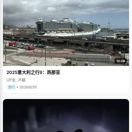
12:28
2025意大利之行9：热那亚
UP主: 卢颖
• 2026/6/30
旅行