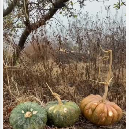
始自己看，很多字不认识，我就翻字典，那段时间读了很多像《神州传奇》
之类的小说。"林婵娟的文学修养就这样被培养了起来，所以林婵娟认为自己
语文成绩很好，多亏了小时候牢固的基础。林婵娟的爸爸妈妈都是很爱看书
的人，在他们的潜移默化的影响下，林婵娟也很爱读书，甚至是"睡前无书不
成眠。" 林婵娟的父母对孩子的教育是很特别的，为了营造一个宽松的生活和
学习环境，他们对女儿的学习以及兴趣爱好完全不加以干涉，容许她看武侠
小说，玩电脑游戏，只有在女儿要走错路或者太过分的时候，他们才会适当
的提醒一下，注意学习和娱乐的时间比例等等。"爸爸妈妈觉得与其让我上大
学之后才接触，一旦上瘾就很难管制自己了，还不如早早的就让我接触一些
东西。比如电脑，初三家里就买了电脑，让我玩游戏，当时很迷的，不过一
段时间后，也能把持住自己了"。 数学是个头疼的问题 要说高考的遗憾，林
婵娟脱口而出，"数学，绝对是数学，太糟糕了"。提起数学，林婵娟就直摇
头，虽然高考的时候，林婵娟拿到了有史以来最好的分数，但是110分的成绩
跟其他状元比起来，还是有很大差距的，好在她的英语和语文比较厉害，把
总分拉了起来。 "以前我偏科比较厉害，数学特别不好，总是不及格，最差的
时候经常只考六七十分（一百五十分的总分），老师们虽然常常教育我要认
真一些，多花点时间在数学上，但是我对数学就是喜欢不起来，不愿意花太
多精力，最后老师也对我无奈了，有种恨铁不成钢的感觉"，林婵娟说，爸爸
对他的数学也是十分的"痛心疾首"，"他数学很好，可是我偏偏没有遗传到他
的优点。看来他对我的数学也不抱太大希望了，要求也不高，只是希望我多
考几次及格就很安慰了"，林婵娟吐了吐舌头，庆幸自己在高考中很幸运的拿
到了110分的好成绩。 状元的花样生活 不要以为，状元们都是只会读书没有
时间娱乐的"书呆子"，林婵娟的生活可是非常的丰富多彩。 看武侠。林婵娟
的读书启蒙来自武侠小说，她最喜欢看的也是武侠小说，金庸，古龙，黄易
的作品她都能侃侃而谈，尤其是金庸的小说，更培养了她的侠气。 玩网游。
林婵娟对电脑的熟悉开始于游戏，初三的时候，爸爸给家里添置了电脑，主
要用途就是给林婵娟玩游戏，美其名曰"培养女儿对电脑的兴趣和了解"。之
后，林婵娟玩了很多游戏，单机，网游都染指过，尤其是近几年风靡全球的