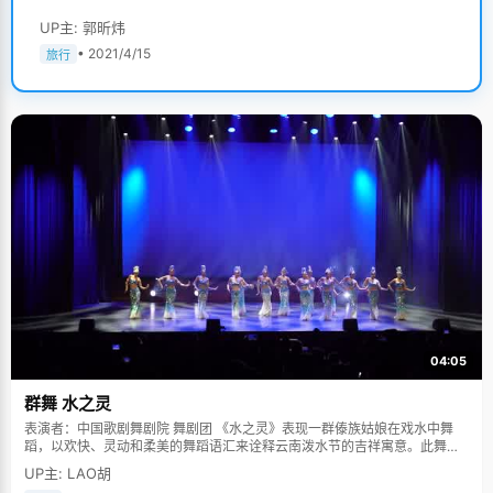
UP主: 郭昕炜
• 2021/4/15
旅行
04:05
群舞 水之灵
表演者：中国歌剧舞剧院 舞剧团 《水之灵》表现一群傣族姑娘在戏水中舞
蹈，以欢快、灵动和柔美的舞蹈语汇来诠释云南泼水节的吉祥寓意。此舞蹈
多次在中国人民大会堂及国际舞台上表演，一直得到赞誉其舞美，人美，寓
UP主: LAO胡
意美。。