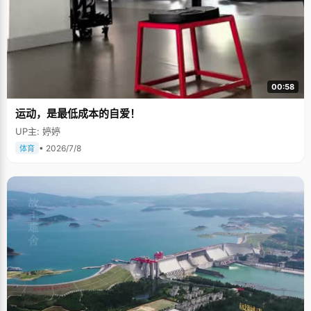
00:58
运动，是最低成本的自爱！
UP主: 婷婷
• 2026/7/8
体育