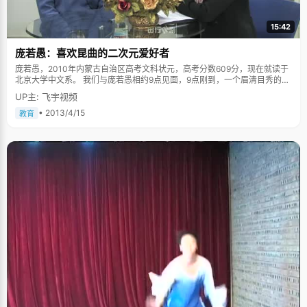
15:42
庞若愚：喜欢昆曲的二次元爱好者
庞若愚，2010年内蒙古自治区高考文科状元，高考分数609分，现在就读于
北京大学中文系。 我们与庞若愚相约9点见面，9点刚到，一个眉清目秀的男
孩子就出现在我们面前。经过高考的洗礼，他因为状元被大家所认知，三年
UP主: 飞宇视频
过去了，现在的他已经是北京大学中文系一名大三的学生，更多的经历也让
他拥有了更多的感悟。 高考无压力，圆梦北京大学 回想起高考前的那段日
• 2013/4/15
教育
子，庞若愚似乎在回忆一段云淡风轻的岁月。"高考前一直挺轻松的。因为我
一直比较好学，所以爸妈也没有特别要求我什么，只是高考前的那段日子妈
妈把我照顾的很周全。"庞若愚笑谈自己高考前压力不大，起初并没有一定要
考状元的打算，考上北大对他来说差不多是意料之中。因为从小就喜欢文
学，考上北大一直是他的梦想，再加上北京大学踏实的学风、多元的文化以
及自由的学术氛围，这些因素都让他没有考虑过其他院校。庞若愚从小就喜
欢看各种书籍，他深刻地意识到小时候的思想没有定型、人生观和价值观都
处在形成的过程中，同时又处在知识的汲取阶段，所以每一本书对长大后的
影响都非常深远。"小时候看得书可以内化成属于自己的元素，长大之后再重
新调用出来。"他这样总结小时候读书的益处。 庞若愚在高中阶段一直担任班
级的语文课代表，这对本来就热爱文学的他来说几乎是得心应手的工作。说
起这些年的学习方法，庞若愚总结每个人都有属于自己的学习方法，最关键
的是要找到正确的学习方法。他说自己在学习的过程中更加注重的是效率，
而且对于文科生来说一定要多读书，最重要的博闻强记，不断地积累知识，
这样才能提高自身的理解力以及对问题的思辨能力。 喜欢昆曲 也爱动漫 北
京大学的百周年纪念堂演出很多，庞若愚最喜欢去看话剧、京剧还有昆曲，
最经典的《西厢记》和《牡丹亭》他百看不厌，几乎每场都去。北京每年九