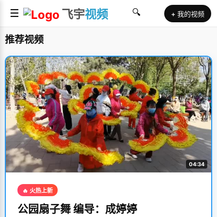
☰
飞宇
视频
🔍
+ 我的视频
推荐视频
04:34
🔥 火热上新
公园扇子舞 编导：成婷婷