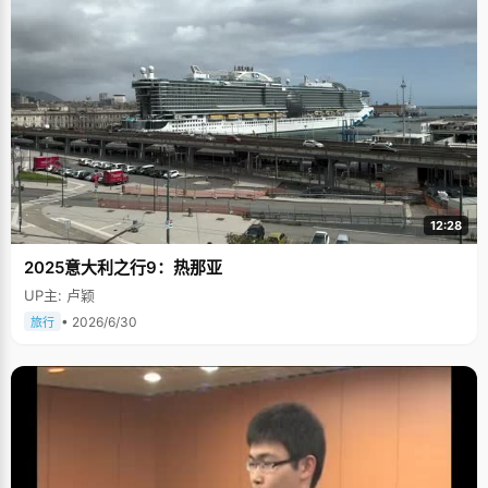
12:28
2025意大利之行9：热那亚
UP主: 卢颖
• 2026/6/30
旅行