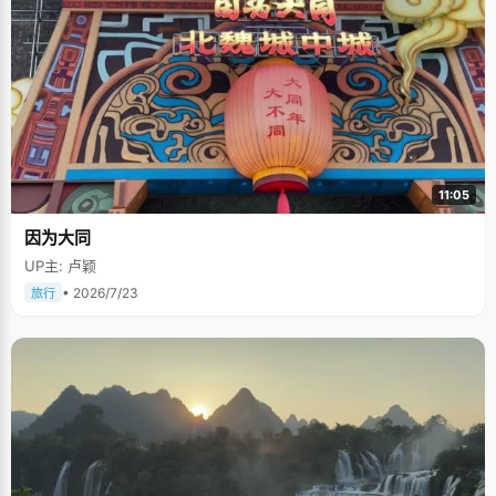
11:05
因为大同
UP主: 卢颖
• 2026/7/23
旅行