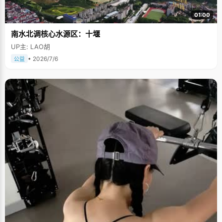
01:00
南水北调核心水源区：十堰
UP主: LAO胡
• 2026/7/6
公益