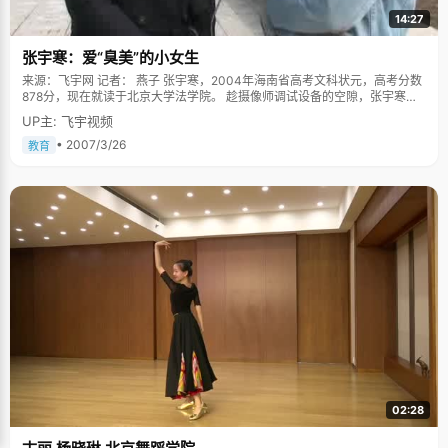
14:27
张宇寒：爱“臭美”的小女生
来源：飞宇网 记者： 燕子 张宇寒，2004年海南省高考文科状元，高考分数
878分，现在就读于北京大学法学院。 趁摄像师调试设备的空隙，张宇寒从
红色小包里掏出小镜子，照了照自己，脸色还算不错。透过镜头的反光面，
UP主: 飞宇视频
她将大衣的领子整理平整，往上竖了竖，轻轻的将脸旁的几缕头发别到耳朵
后边，说："你看现在可以了吗？不要把我拍丑了噢！爱美的天性跃然显现。
• 2007/3/26
教育
爱"臭美"的小女生 张宇寒爱"臭美"的天性好像是与生俱来的，很小的时候她
就喜欢穿漂亮的衣服，喜欢往头上戴各种首饰，那时候，高跟鞋开始流行，
看到大人们穿着漂亮的高跟鞋在街上走，她羡慕极了，回到家就把妈妈的红
色高跟鞋拿出来穿在脚上，拖着空荡荡的鞋子在客厅里不停的走来走去，学
电视上的模特摆出各种造型，鞋跟在地板敲出清脆的嗒嗒声，对张宇寒来说
就有如天籁之音，充满了神奇的魅力。 在张宇寒的宿舍里，我们看到了满满
一桌子的各种护肤品，有空的时候，她还喜欢DIY,根据beauty论坛的美容资
讯做面膜。尽管带着一个状元的光环，张宇寒从来不会避讳爱美的话题，"女
孩子爱美是天性，我觉得每次把自己弄得漂漂亮亮的就会很有自信，出去做
人做事的时候就会更加有信心，这也是在尊重别人。" "不思进取"的状元 张
宇寒是个比较随遇而安的人，甚至有些"不思进取"，因为从小大大她似乎都
没有太明确的目标，如果一定要说有什么不同的话，就是她特别能静下心来
看书。每次，只要往书桌那一坐，张宇寒的整个身心就完全的进入眼前的虚
拟世界中，任何外部的干扰都很难使她分心，曾经有一次，她整整坐了两天
两夜，看完了一部厚厚的大部头。 每次考试，张宇寒都不会给自己定目标，
面对排名也很漠然，"不要跟别人比，就跟你自己比，比收获了什么。"每次
02:28
学到了新的东西，张宇寒都会很开心，因为这代表着自己又有了一点点进
步，"每当我体会到看书过程中一点一滴的成长，我都会非常开心，觉得自己