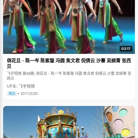
03:17
俏花旦 - 陈一岑 陈紫璇 冯圆 焦文君 倪倩云 沙蕾 吴婉菁 张西
贝
飞宇视频 第88期, 俏花旦 - 陈一岑 陈紫璇 冯圆 焦文君 倪倩云 沙蕾 吴婉菁 张
西贝
UP主: 飞宇视频
• 2011/5/20
舞蹈