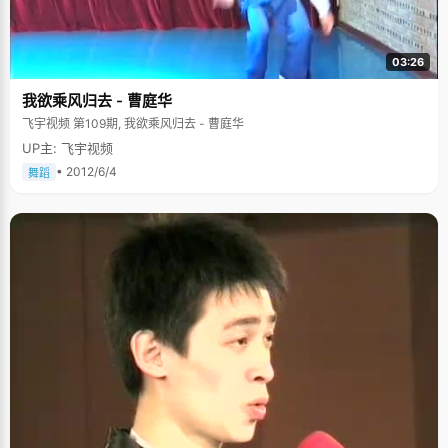
月会有国际青年戏剧节，这段时间的剧目都是纯文学纯艺术的，而且先锋戏
剧比较多，每年这个时候的剧目庞若愚都会看得比较多。因为对戏剧的热
爱，庞若愚坦言当作家也是梦想之一，也曾想过自己写一部剧，只是一直水
平有限才迟迟没有动笔，他说自己需要积累和学习的还很多。在采访的过程
03:26
中，我们邀庞若愚在黑板上写板书，他写了南宋词人蒋捷所作的《虞美人
&middot;听雨》，"悲欢离合总无情。一任阶前，点滴到天明。"清秀的字体
我欲乘风归去 - 曹庭华
很像他留给我们的印象。 除了喜欢古典的戏剧和诗词之外，庞若愚还是一个
彻头彻尾的二次元爱好者。他从小就喜欢动漫，小时候大家都喜欢看的《名
飞宇视频 第109期, 我欲乘风归去 - 曹庭华
侦探柯南》和《樱桃小丸子》他现在依旧喜欢看，除此之外，现在的他依旧
UP主: 飞宇视频
会通过看动漫来放松心情、缓解课业的紧张。因为热爱，他加入了北大的元
火动漫社，与更多热爱漫画的年轻人在一起讨论漫画、Cosplay、准备演
• 2012/6/4
舞蹈
出，一起享受着漫画带来的快乐。 在北大的日子，庞若愚除了忙学业之外，
还会在暑假的时候参加实践团，和同学们一起在相关领域里去很多政府机
关、企业、学校等进行调研，以此来丰富自己的经历。来到北京三年，庞若
愚说自己成熟了，随着年龄的增长，他也会考虑未来的路该怎么走，大学里
也有很多无奈和现实。但是，庞若愚坚定着自己的梦想，他说初步计划还是
会继续读研，更加希望能在自己所在的领域有所精进。未来还很长，说一路
顺风太牵强，但是我们还是要祝愿庞若愚，愿他能在自己喜欢的路上，勇往
直前。