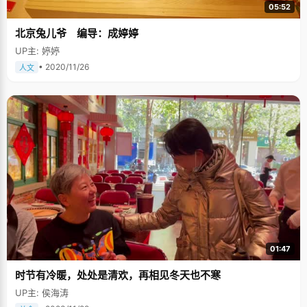
05:52
北京兔儿爷 编导：成婷婷
UP主: 婷婷
• 2020/11/26
人文
01:47
时节有冷暖，处处是清欢，再相见冬天也不寒
UP主: 侯海涛