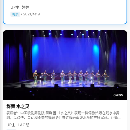
UP主: 婷婷
• 2021/4/19
舞蹈
04:05
群舞 水之灵
表演者：中国歌剧舞剧院 舞剧团 《水之灵》表现一群傣族姑娘在戏水中舞
蹈，以欢快、灵动和柔美的舞蹈语汇来诠释云南泼水节的吉祥寓意。此舞蹈
多次在中国人民大会堂及国际舞台上表演，一直得到赞誉其舞美，人美，寓
UP主: LAO胡
意美。。