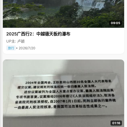
09:05
2025广西行2：中越德天板约瀑布
UP主: 卢颖
• 2026/7/20
旅行
01:16