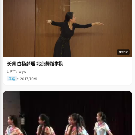
03:12
长调 白杨梦瑶 北京舞蹈学院
UP主: wys
• 2017/10/9
舞蹈