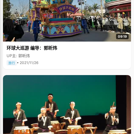
09:19
环球大巡游 编导：郭昕炜
UP主: 郭昕炜
• 2021/11/26
旅行