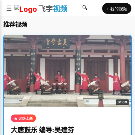
☰
飞宇
视频
🔍
+ 我的视频
推荐视频
01:00
🔥 火热上新
大唐鼓乐 编导:吴建芬