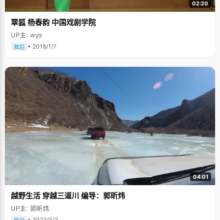
02:20
翠狐 杨春韵 中国戏剧学院
UP主: wys
• 2018/1/7
舞蹈
04:01
越野生活 穿越三道川 编导：郭昕炜
UP主: 郭昕炜
• 2022/3/2