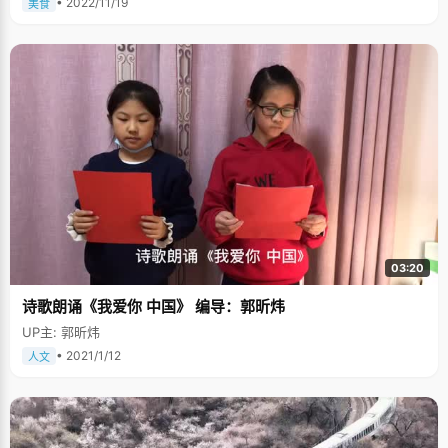
• 2022/11/19
美食
03:20
诗歌朗诵《我爱你 中国》 编导：郭昕炜
UP主: 郭昕炜
• 2021/1/12
人文