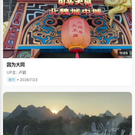
11:05
因为大同
UP主: 卢颖
• 2026/7/23
旅行