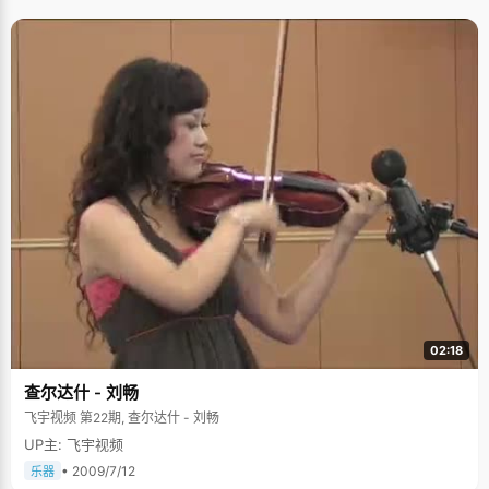
02:18
查尔达什 - 刘畅
飞宇视频 第22期, 查尔达什 - 刘畅
UP主: 飞宇视频
• 2009/7/12
乐器