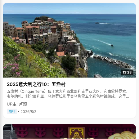
13:28
2025意大利之行10：五渔村
五渔村（Cinque Terre）位于意大利西北部利古里亚大区。它由蒙特罗索、
韦尔纳扎、科尔尼利亚、马纳罗拉和里奥马焦雷五个彩色村镇组成。这里依
山傍海，房屋色彩斑斓，1997年被列为世界文化遗产。
UP主: 卢颖
• 2026/8/2
旅行