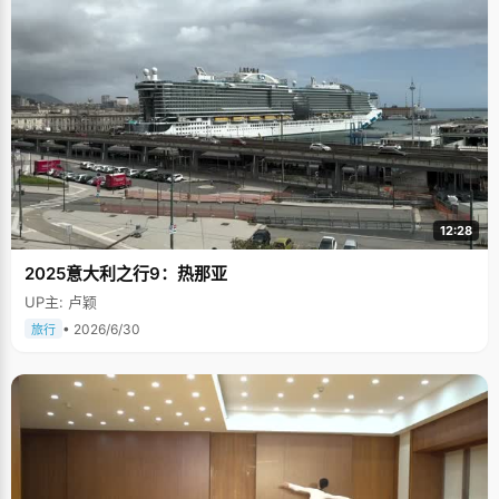
12:28
2025意大利之行9：热那亚
UP主: 卢颖
• 2026/6/30
旅行