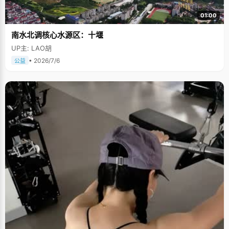
01:00
南水北调核心水源区：十堰
UP主: LAO胡
• 2026/7/6
公益