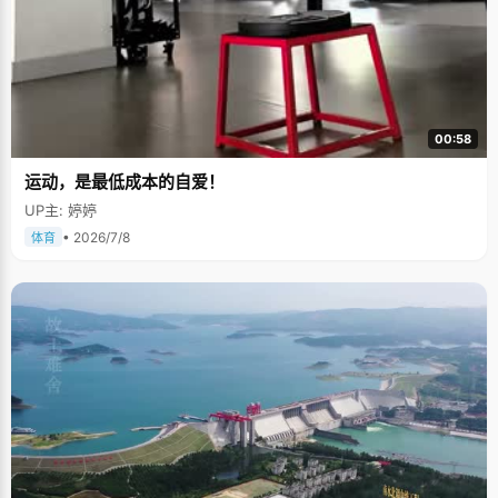
00:58
运动，是最低成本的自爱！
UP主: 婷婷
• 2026/7/8
体育