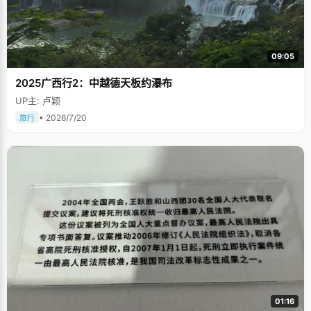
09:05
2025广西行2：中越德天板约瀑布
UP主: 卢颖
• 2026/7/20
旅行
01:16