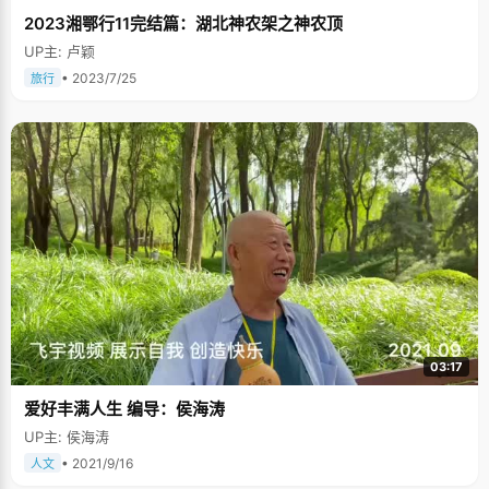
2023湘鄂行11完结篇：湖北神农架之神农顶
UP主: 卢颖
• 2023/7/25
旅行
03:17
爱好丰满人生 编导：侯海涛
UP主: 侯海涛
• 2021/9/16
人文