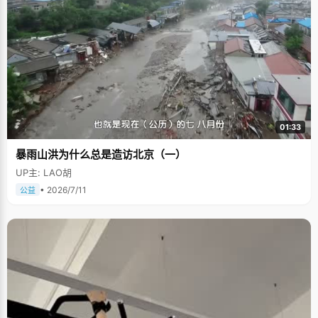
01:33
暴雨山洪为什么总是造访北京（一）
UP主: LAO胡
• 2026/7/11
公益