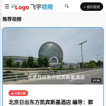
☰
飞宇
视频
🔍
+ 我的视频
推荐视频
01:56
🔥 火热上新
北京日出东方凯宾斯基酒店 编导：郭