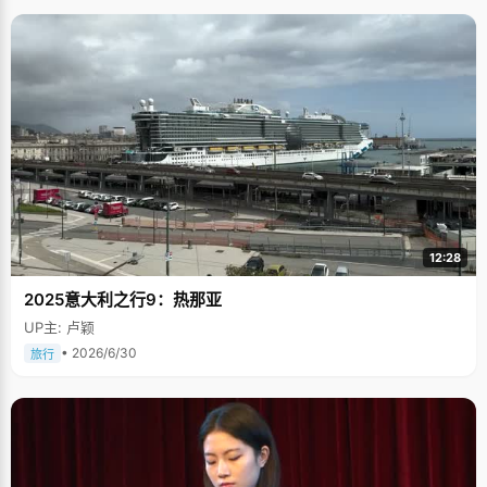
12:28
2025意大利之行9：热那亚
UP主: 卢颖
• 2026/6/30
旅行