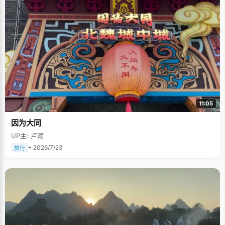
11:05
因为大同
UP主: 卢颖
• 2026/7/23
旅行