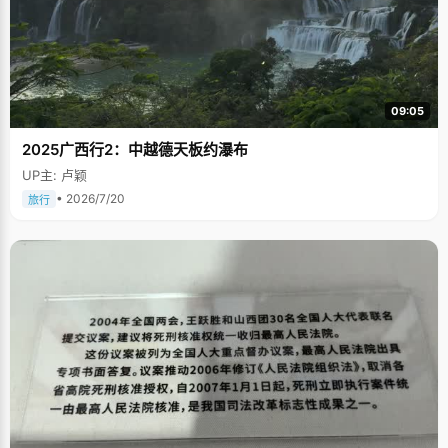
09:05
2025广西行2：中越德天板约瀑布
UP主: 卢颖
• 2026/7/20
旅行