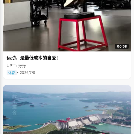
00:58
运动，是最低成本的自爱！
UP主: 婷婷
• 2026/7/8
体育