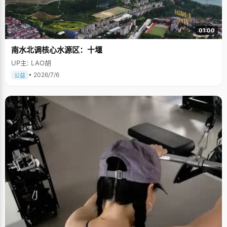
01:00
南水北调核心水源区：十堰
UP主: LAO胡
• 2026/7/6
公益