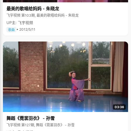
节，只要是课本上出现的知识，都会认真咀嚼，思考，吸收。所以，遇到一
最美的歌唱给妈妈 - 朱晓龙
些生僻题目的时候，她总能得分。 "记笔记确实很重要"，黄嫣的另外一个秘
笈就是记笔记，"以前都把笔记记在课本上，高三开始才用专门的本子，这一
飞宇视频 第103期, 最美的歌唱给妈妈 - 朱晓龙
记笔才发现，原来记笔记有那么多的好处，不但可以将老师的重点难点归纳
UP主: 飞宇视频
出来，一边思考一边加入自己的体会和心得，会让学习内容更深刻，效率更
高"。尝到甜头后的黄嫣将以前所有记在课本上的笔记都认真的整理到专门的
• 2012/5/11
歌曲
笔记本上，"有笔记会比较安心，也便于复习。" 会学又会玩，是忠实
的"笔"迷 在大多数老师的眼中，黄嫣是个又会玩又会学习的学生，她爱打
扮，爱逛街，喜欢上网听歌，聊天，擅长各种舞蹈的学习和表演，在学校的
各大文娱活动中表现突出。暑假里将《仙剑奇侠传》、《剑侠情缘》、《轩
辕剑》等经典游戏玩得很顺溜。在"快乐女生"最火热的05年，黄嫣跟许多青
春活力的学生们一样，热衷于对偶像的热爱。她是忠实的周笔畅歌迷，因为
活动积极，表现出色，被提拔为"笔"迷粉丝团的骨干，在决赛前期，组织大
家上街去拉票。"追李宇春的票数追得很辛苦，我每天都在家上网投票，关注
比赛情况，"黄嫣说着就笑开了，"有一天因为网络不通畅，我在家闹脾气，
哭鼻子，"为此，黄嫣还跟劝说自己的爸爸闹了回别扭。 黄嫣的高中生活过得
生机盎然，充实而又丰富。来到大学这个更加宽阔的大舞台，黄嫣有了很多
的期望和计划，希望她在人生的第二条跑道上仍能一路稳步前行。
03:36
舞蹈《霓裳羽衣》 - 孙雪
飞宇视频 第127期, 舞蹈《霓裳羽衣》 - 孙雪