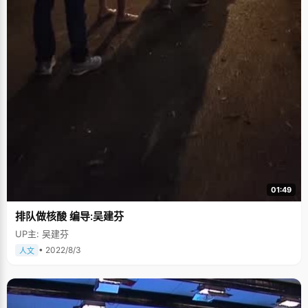
01:49
排队做核酸 编导:吴建芬
UP主: 吴建芬
• 2022/8/3
人文