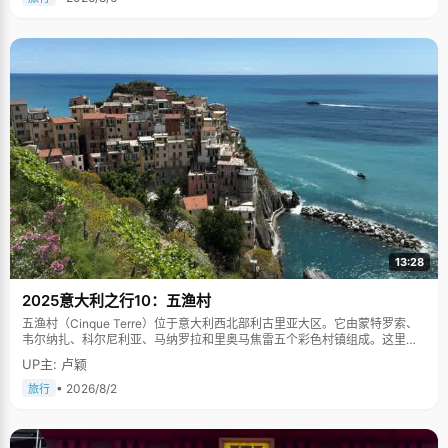
13:28
2025意大利之行10：五渔村
五渔村（Cinque Terre）位于意大利西北部利古里亚大区。它由蒙特罗索、
韦尔纳扎、科尔尼利亚、马纳罗拉和里奥马焦雷五个彩色村镇组成。这里依
山傍海，房屋色彩斑斓，1997年被列为世界文化遗产。
UP主: 卢颖
• 2026/8/2
旅行