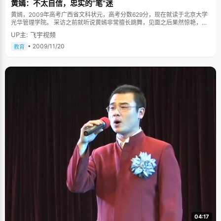
黄嫣：不太自信，忠实的“笔”迷
黄嫣，2009年高考广西省文科状元，高考分数629分，现在就读于北京大学
光华管理学院。 采访之前就听说黄嫣非常擅长跳舞，见面之后果然惊艳，一
米六五的个头，匀称的体态，白皙的皮肤，有淡淡的艺术气质。她坐在那里
UP主: 飞宇视频
非常的沉静，跟人谈话的非常专注，会很认真的听，然后低眉思索片刻，认
真的回答。 从小就是个自卑的孩子 黄嫣从小就有些莫名的自卑和不自信，对
• 2009/11/20
教育
事情从不敢报太大的期望，老觉得自己能力不够，尤其是每次考试之前，她
就会很悲观。尽管黄嫣的学习一直都非常优秀，总拿第一，但是高考之前，
她还是做好了最坏的打算，如果考不上北大的话就去上广西大学，"我对考试
有一种悲观情绪，"黄嫣说，"我对自己一点都不自信，更怕让老师和学校失
望。" 教历史的罗老师非常了解和关心黄嫣，他常帮黄嫣调整心态，而对黄嫣
的这种悲观情绪有自己的看法："黄嫣是那种没有退路了就会全力以赴的人，
这次高考她背水一战，肯定没问题。"高考之前，罗老师还给黄嫣赋诗《念奴
娇》一首，以示鼓励："时光飞逝，转眼间，又是高考六月，不可逃避，须面
对，连场苦战厮杀，血流成河，尸横遍野，正当王中王。遥想二中当年，四
海归顺矣，雄姿引发，勃然而兴，至如今，须靠嫣等学子，怎可选择，必破
众强敌，遇神杀神，遇佛杀佛，不负母校重托。"罗老师的诗幽默风趣，让黄
嫣的情绪稍微轻松了一些。 不自信让黄嫣对自己的要求更多了，既没有采取
自暴自弃的态度，也没有停止去尝试着进步和改变，而是更积极的面对和争
取，"老感觉不自信，所以就老想着多努力一点，多学一点"，黄嫣说，"每次
都进步一点点就很开心了。"谦虚而又自然。 历史老师的话成了现实，黄嫣捧
回了状元的桂冠，尽管刚考完的那天她悲观的哭了好几个小时。如今当了状
元，黄嫣依然是不自信的，尤其到了北大，她有些怯怯的说，"北大精英太多
了，我想得更加努力才不会落下太多吧"。 在细节上下功夫 如果你拿一本历
史课本，翻到某一页给黄嫣出题，她会将页面上的大概内容准确无误的告诉
你，包括页脚的小注释。曾经一个讨教经验的小师妹不可思议的说："这么细
又偏的内容，都要记下来呀？"黄嫣严肃的回答："你不能保证高考就不考这
04:17
些内容吧。" 黄嫣说，自己不算勤奋，也不算聪明，唯一的优点就是注重细