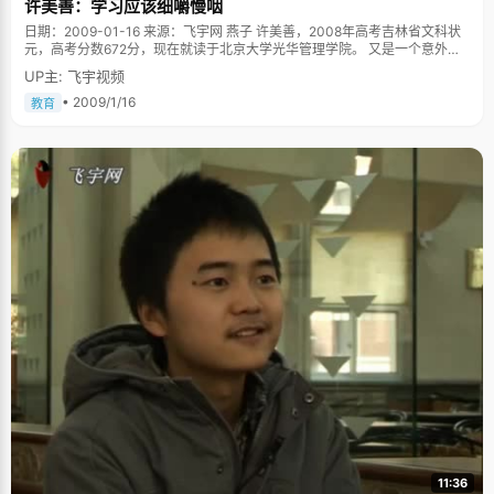
许美善：学习应该细嚼慢咽
日期：2009-01-16 来源：飞宇网 燕子 许美善，2008年高考吉林省文科状
元，高考分数672分，现在就读于北京大学光华管理学院。 又是一个意外之
外的状元，高考之后许美善还没查成绩就接到了北京大学老师的电话， 让她
UP主: 飞宇视频
惊喜不已。"本以为自己670分只是一个稀松平常的成绩，而且平时在学校里
最好也就是第五名了，没想到居然考了第一名"许美善恍惚了，花了很长时间
• 2009/1/16
教育
才相信了这个事实，兴奋的给自己的爸爸妈妈和最好的朋友们报喜。 书香气
息的家庭氛围 许美善的家庭真可谓称得上是书香门第了，外公、外婆、爷爷
是资深的教师，爸爸是学历史的，爱好历史和地理，妈妈在出版社工作，大
家在家里谈论最多的话题就是看书学习，在这样气氛下，许美善把看书当成
了一件如吃饭睡觉一样再自然不过的生活习惯。"妈妈在出版社工作，我有机
会接触到很多书籍，"许美善从小就开始看各种名著，"《三国演义》、《简
爱》、《海地、《红楼梦》等很小的时候就看完了。" 因为爸爸的影响，许美
善对历史和地理类的书籍格外感兴趣，历史是许美善所有科目中成绩最好
的，她对每一个朝代的更替、历史事件、历史人物等都特别熟悉，在班级里
就像一本活的历史教材，有历史问题找她准没错。 学习细嚼慢咽 许美善看书
特别慢，别人一天翻完的内容，她需要两天才能消化掉，原因在于她把每篇
课文都当成古玩一样仔细研究，理解的去记忆。" 能背出课文内容是没有用
的，过几天又忘了。每次看一个新内容，我都会花很多心思去看，比如看到
一个历史人物，我会联想到跟这个人物有关的相关历史事件，其他关联人
物。看到一个英语单词，除了明白这个单词的含义和用法外，会想想由这个
单词衍生出来的其他单词，以及跟这个意思容易混淆的类似单词，所以看起
来就特别慢了"，这样看书，虽然速度稍慢，但是却大大增强了学习效果，提
高了学习效率，"基本上看完一遍之后就记得非常深刻了，连带着其他很多内
容也复习到了。" 如此细腻的看书方法，让许美善对课本内容十分熟悉，随便
问一个名词，她都能很快的告诉你该名词在哪本课本，第几章，第几部分。
爱音乐、爱上网、爱美食 许美善非常喜欢听音乐，尤其是hip-pop风格的歌
11:36
曲，是做数学题时候的必点曲风，"我很喜欢韩国实力派组合SG wanna