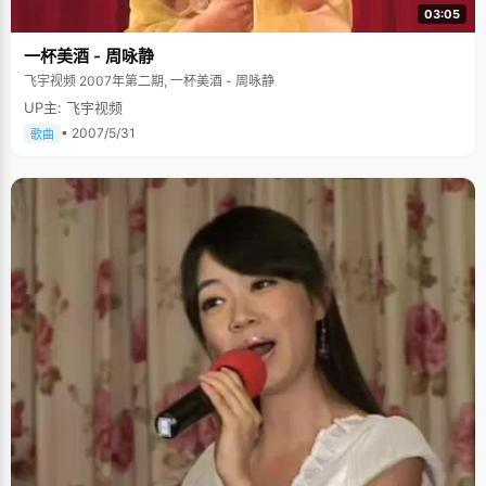
一天半小时，累积起来好几百小时"。夏诗耀的笔芯总是比别人用的多，用得
03:05
快，每次用完他都舍不得丢掉，全都收集起来放好，作为高中阶段的一个纪
念。 夏诗耀非常喜欢看电影，尤其是美剧。别人看美剧都是懒坐着，吃着零
一杯美酒 - 周咏静
食，夏诗耀确实拿着个笔记本，端正的坐在电脑前。"每次看到新的单词，好
的单词、句子，我会按暂停键，记录下来"，夏诗耀继续用他那淡定的声音
飞宇视频 2007年第二期, 一杯美酒 - 周咏静
说，"每天看一段，都舍不得一次就看完"。 夏诗耀的笔记本也很特别，都是
UP主: 飞宇视频
活页的，他说这是整理笔记的需要。"整理笔记的时候，我会把重点的大事情
相关的内容，重点的知识归纳集中在一起，用活页比较方便分合"，夏诗耀称
• 2007/5/31
歌曲
之为"脉络整理法"，经过整理后，所有知识都条理清晰的串联起来，容易理
解也方便复习。 状元是个美食大厨 重庆的男孩子都擅长做饭，这是共识。夏
诗耀也是个大厨呢。上高中后，为避免同学之间互相影响，夏诗耀在学校附
近租了个小房子。吃不惯食堂的大锅饭，他每天都自己做饭吃，鱼香肉丝、
回锅肉是最长做的菜，因为美味营养又节省时间。周末的时候会丰盛一些，
算是营养加餐。闻味而来的同学们也喜欢齐聚在夏诗耀的小屋，"爸爸妈妈和
我的同学都非常喜欢吃我做的饭，这次高考完了，同学们在我住的地方呆了
好几天"，夏诗耀无不得意。 编者言：采访完夏诗耀又是一番感叹，如果没有
当初的那场病，没有坚持一星期的电话和执着的信念，夏诗耀或许就会与"清
华"无缘了。人生的事情总是很奇妙，但有心的人只要再坚持一下，结局将会
大有不同。高考是件人人关注的都是，那身边还有类似的小事呢？这是否也
可以警醒我们。