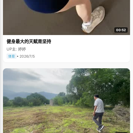
00:52
健身最大的天赋是坚持
UP主: 婷婷
• 2026/7/5
体育