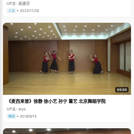
UP主: 吴建芬
• 2023/11/29
人文
05:05
《麦西来普》徐静 徐小艺 孙宁 董艺 北京舞蹈学院
UP主: wys
• 2018/9/15
舞蹈