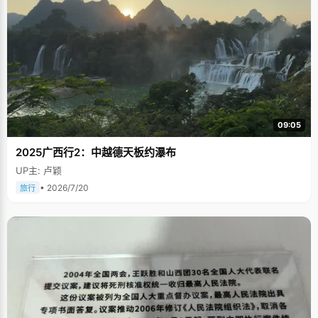
09:05
2025广西行2：中越德天板约瀑布
UP主: 卢颖
• 2026/7/20
旅行