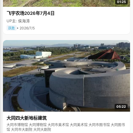
01:25
飞宇农场2026年7月4日
UP主: 侯海涛
• 2026/7/5
跃胜
05:22
大同四大新地标建筑
大同市博物馆 大同博物馆 大同市美术馆 大同美术馆 大同市图书馆 大同图书
馆 大同市大剧院 大同大剧院