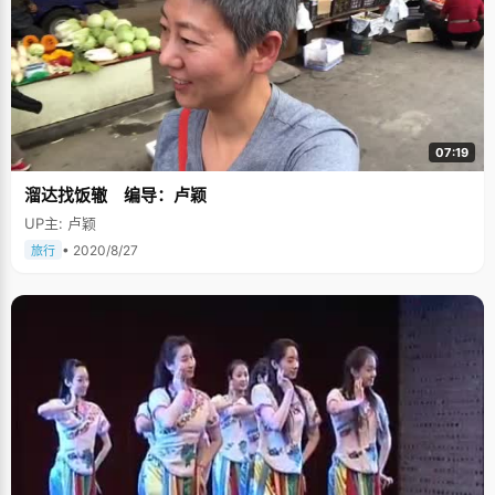
07:19
溜达找饭辙 编导：卢颖
UP主: 卢颖
• 2020/8/27
旅行