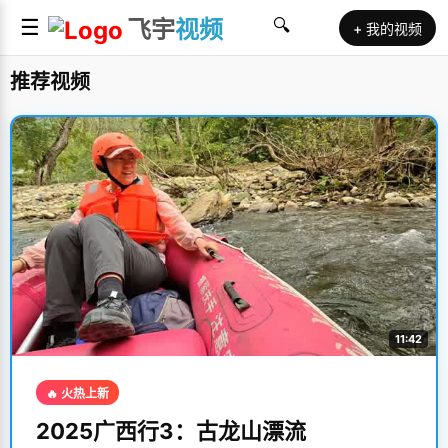
☰
飞宇
视频
🔍
+ 我的视频
推荐视频
11:42
🔥 火热上新
2025广西行3：古龙山漂流