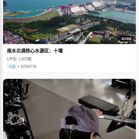
01:00
南水北调核心水源区：十堰
UP主: LAO胡
• 2026/7/6
公益