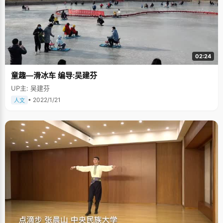
02:24
童趣—滑冰车 编导:吴建芬
UP主: 吴建芬
• 2022/1/21
人文