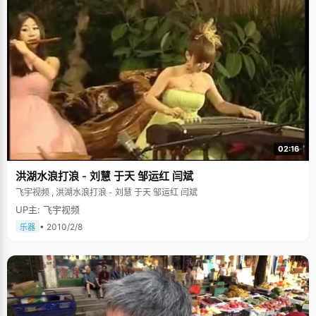
02:16
洪湖水浪打浪 - 刘慧 于天 邹运红 闫斌
飞宇视频 , 洪湖水浪打浪 - 刘慧 于天 邹运红 闫斌
UP主: 飞宇视频
• 2010/2/8
乐器