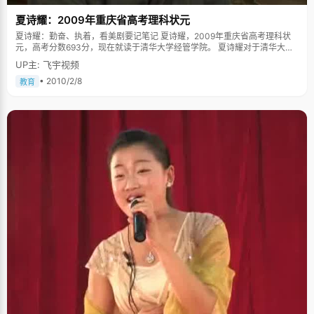
Be+的歌曲，很有感觉，每次听这他们的歌曲做数学题能解答得很快"，除此
夏诗耀：2009年重庆省高考理科状元
之外，许美善还很喜欢王菲有些飘逸的声音，"她的声音很纯很空灵，适合看
历史书。" 学习累了的时候，许美善就上网跟同学们聊天，说说自己的烦恼和
夏诗耀：勤奋、执着，看美剧要记笔记 夏诗耀，2009年重庆省高考理科状
心事，不过她的msn从来不加陌生人，"感觉跟不认识的人聊天，尤其是虚拟
元，高考分数693分，现在就读于清华大学经管学院。 夏诗耀对于清华大学
的那种很浪费时间，跟好朋友开门见山，直入主题。或者就上一下时下流行
的喜爱源自小时候的一段话。还很小的时候，他就问爸爸，哪所学校是最好
UP主: 飞宇视频
的赛我网，玩些休闲小游戏。" 许美善是朝鲜族女孩，继承了朝鲜族女孩对美
的，爸爸说，"大概是清华大学吧"。"清华"二字在还上小学的夏诗耀脑海里扎
食的热爱，周末的时候，她会在家里试着做各种美食料理，还买了烹饪出回
下了根，努力学习的时候就想着清华大学美丽的校园和忙碌而快乐的学子身
• 2010/2/8
教育
来，照着图片琢磨，"我做的很好，很多人吃了都觉得不错。"除了料理，许
影。在夏诗耀租住的房间里，床对面的墙上贴着一张16开大纸，用浓重的笔
美善对西餐也满怀兴趣，"我特备喜欢吃西餐，想过去学烤面包，等四十岁以
墨写着两个大字，"清华"。每天一睁眼，就能看见。夏诗耀的心里已经容不
后就开一个面包店，过香气又休闲的生活。" 许美善很美好的畅想着以后的生
下第二所学校，"定清华不上"。 皮筋拉得太紧总会有断的一天。高考前夕，
活，她或许没有打得让人惊佩的大志向，但是她喜欢把每天的生活都过得很
波动频繁的情绪和过大的压力压倒了自幼体弱的夏诗耀。医院住了一周后，
充实快乐，将人生经营得丰富多彩一些，这就够了。都说三百六十行，行行
夏诗耀带着着急和紧张情绪进入考场，得到一个一直害怕的分数。在同济大
出状元，保不准，二十年后，许美善能在面包页有所斩获恩，这也算是一个
学心不在焉的上了一个月的课，夏诗耀再次病倒，出院的时候快接近期末考
美好的人生吧。
试了。"落下很多课，考试肯定要挂科，挂科会被休学，与其这样浪费时间不
如再考一次"，夏诗耀给爸爸妈妈打电话商量，处于保险的考虑，爸爸妈妈都
没有答应。挂了电话，夏诗耀急的哭了，男儿有泪不轻弹，但是高考的打击
和理想的失落，压得这个还不尚成熟的小男孩有些不堪重负。连续一个多星
期，夏诗耀天天给家里打电话，给自己以前的老师和班主任打电话，劝说他
们相信自己。终于，爸爸妈妈同意了夏诗耀的决定，"当时就想，以我的实
力，如果能考上清华最好，不能上至少也不会比现在差吧"，夏诗耀的第二次
高考已经没有了原先那种势在必得的感觉，只是想为了理想再搏一次。 没有
了压力，没有了负担，这次背水一战轻了心理包袱，终于有了好的结果。此
刻，一直都很沉静的夏诗耀终于露出发自内心开怀的笑容。 学习好那要靠勤
奋 要学习好，聪明不够，天赋一半分，真正起作用的还要靠勤奋。为了"清
华"的目标，夏诗耀每天都想办法多挤出点时间来学习。课间十分钟，夏诗耀
会做一些选择题或者背几个单词。下午上课，同学们基本都是2：20才到学
校，夏诗耀准时1：50就来了，做几道大题，"这是我每天固定的做题时间，