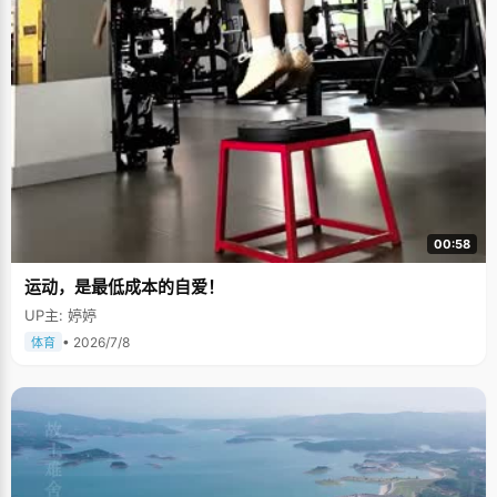
00:58
运动，是最低成本的自爱！
UP主: 婷婷
• 2026/7/8
体育