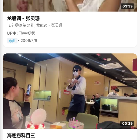
03:39
龙船调 - 张灵珊
飞宇视频 第21期, 龙船调 - 张灵珊
UP主: 飞宇视频
• 2009/7/6
歌曲
00:29
海底捞科目三