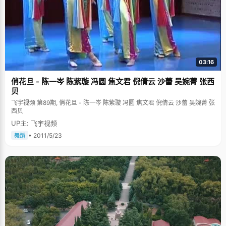
03:16
俏花旦 - 陈一岑 陈紫璇 冯圆 焦文君 倪倩云 沙蕾 吴婉菁 张西
贝
飞宇视频 第89期, 俏花旦 - 陈一岑 陈紫璇 冯圆 焦文君 倪倩云 沙蕾 吴婉菁 张
西贝
UP主: 飞宇视频
• 2011/5/23
舞蹈