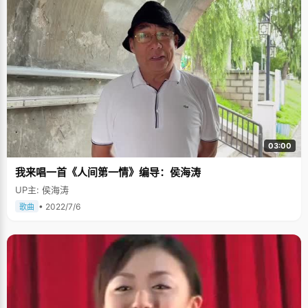
03:00
我来唱一首《人间第一情》编导：侯海涛
UP主: 侯海涛
• 2022/7/6
歌曲