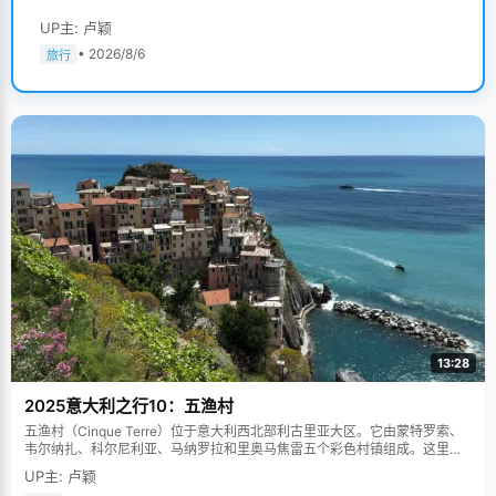
UP主: 卢颖
• 2026/8/6
旅行
13:28
2025意大利之行10：五渔村
五渔村（Cinque Terre）位于意大利西北部利古里亚大区。它由蒙特罗索、
韦尔纳扎、科尔尼利亚、马纳罗拉和里奥马焦雷五个彩色村镇组成。这里依
山傍海，房屋色彩斑斓，1997年被列为世界文化遗产。
UP主: 卢颖