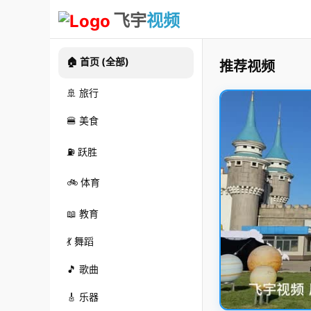
飞宇
视频
🏠 首页 (全部)
推荐视频
🚢 旅行
🍔 美食
⛽ 跃胜
🚲 体育
📖 教育
💃 舞蹈
🎵 歌曲
🎸 乐器