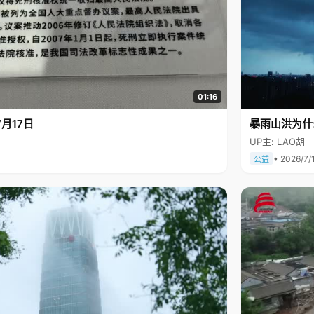
01:16
月17日
暴雨山洪为什
UP主: LAO胡
• 2026/7/
公益