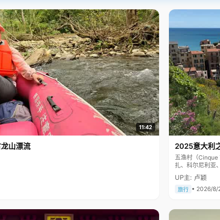
11:42
古龙山漂流
2025意大利
五渔村（Cinq
扎、科尔尼利亚
色彩斑斓，199
UP主: 卢颖
• 2026/8/
旅行