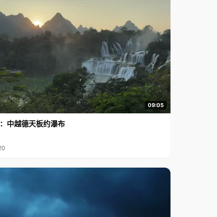
09:05
行2：中越德天板约瀑布
20