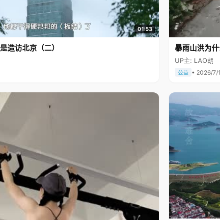
01:53
是造访北京（二）
暴雨山洪为什
UP主: LAO胡
• 2026/7/
公益