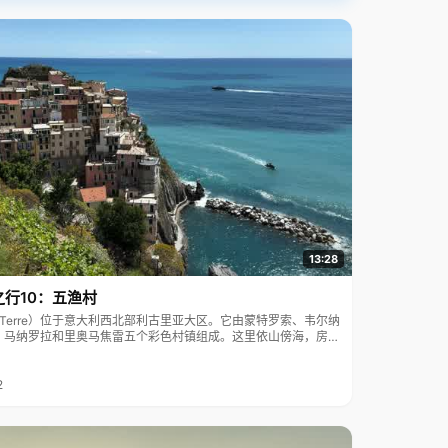
13:28
之行10：五渔村
ue Terre）位于意大利西北部利古里亚大区。它由蒙特罗索、韦尔纳
、马纳罗拉和里奥马焦雷五个彩色村镇组成。这里依山傍海，房屋
7年被列为世界文化遗产。
2