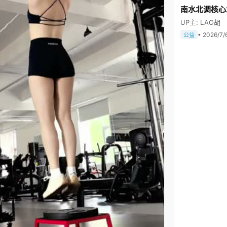
南水北调核心
UP主: LAO胡
• 2026/7/
公益