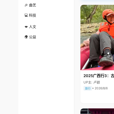
🎉 曲艺
💻 科技
💋 人文
🌍 公益
2025广西行3：
UP主: 卢颖
• 2026/8/6
旅行