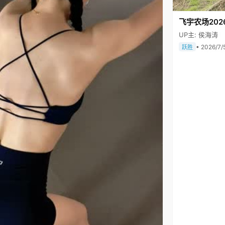
飞宇农场202
UP主: 侯海涛
• 2026/7/
跃胜