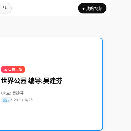
🔍
+ 我的视频
🔥 火热上新
世界公园 编导:吴建芬
UP主: 吴建芬
• 2021/10/26
旅行