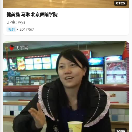
01:25
健美操 马琳 北京舞蹈学院
UP主: wys
• 2017/5/7
舞蹈
12:46