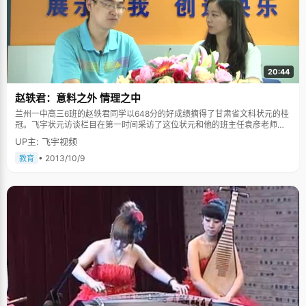
20:44
赵轶君：意料之外 情理之中
兰州一中高三6班的赵轶君同学以648分的好成绩摘得了甘肃省文科状元的桂
冠。飞宇状元访谈栏目在第一时间采访了这位状元和他的班主任袁彦老师，
听他们讲述状元背后的故事。 学习没有独门秘籍紧跟老师吃透课本 648分的
UP主: 飞宇视频
高分刷新了甘肃文科最高分的记录，当记者问到赵轶君在高三学习中有什么
方法的时候，"紧跟老师，吃透课本"八个字立刻从他嘴里说出。"其实我真的
• 2013/10/9
教育
没有什么学习的独门方法，从高一到高三都是紧跟着老师的节奏在学，而且
不管是什么科目，我都会把课本学透，因为基础知识才是最根本的。" 很多考
生在高三一年的时间里都会出现成绩波动，但是赵轶君一直保持着良好的状
态，稳扎稳打。"他每科成绩都很均匀，非常稳定。所以他拿状元也是我们意
料之中的事。"班主任袁彦自信地表示。"赵轶君在学习中出现问题会在第一
时间找我，善于沟通，并且在第一时间把问题解决这也是他制胜的关键。" 广
泛的课外阅读最喜欢《毛泽东选集》 "文科生的积累非常重要。"袁彦老师
说，"因为家庭环境的影响吧，赵轶君可以说是博览群书，他不仅学习优秀，
在知识体系上更是很全面。广泛的阅读让他的思路也与其他同学不一样。" 赵
轶君自己也深知课外阅读的重要性，他在采访中反复强调读书让他受益匪
浅。当问及哪本书对他影响最大时，他的回答是："《毛泽东选集》，一到五
卷我大致都读过了。"班主任袁老师对此事也印象深刻："毛主席是他的偶
像，关于毛主席的著作他都非常喜欢。"在赵轶君心目中，最喜欢的还是毛主