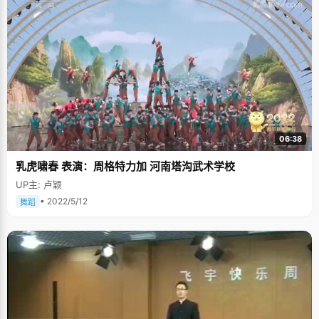
06:38
乳虎啸春 表演：周格特力加 河南塔沟武术学校
UP主: 卢颖
• 2022/5/12
舞蹈