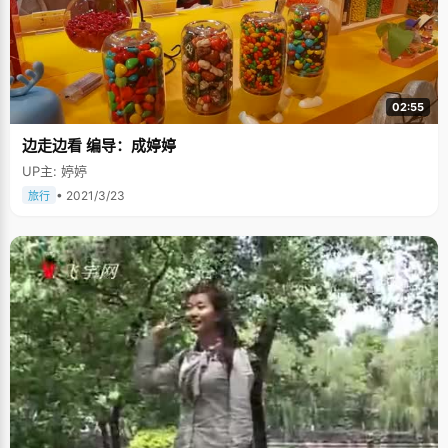
02:55
边走边看 编导：成婷婷
UP主: 婷婷
• 2021/3/23
旅行