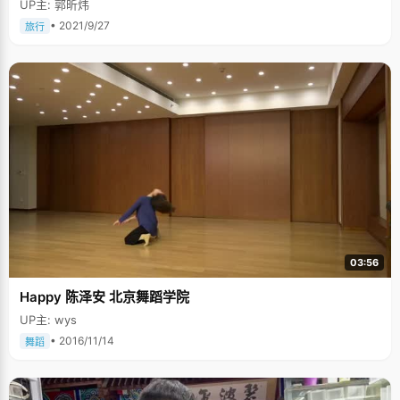
UP主: 郭昕炜
人出去可以找到独立的感觉，什么事情都得自己解决。从小，陈之伊的压岁
钱都归自己保管使用，她一直存着，当作每个假期的旅游资金。"我特别喜欢
• 2021/9/27
旅行
旅游，从小爸爸就带着我到处走，中国除了新疆外，其他地方都去过了"，陈
之伊说，"高一的时候，我想去意大利，为了说服爸妈同意我一个人去，我查
了很多旅行团的资料，拿给他们看，并保证出去之后20小时开机，他们才让
我去"。 意大利是陈之伊一个人旅行的开始，之后她还一个人去了土耳其和埃
及。"在新的文化环境中，不但增长见识，还能锻炼自我解决问题的能力"，
陈之伊打算今年寒假要去希腊或者西班牙，正在策划中。 不过旅行途中，陈
之伊偶尔也会遇到一些比较囧的事情，"有一次我在旅行车上睡着了，大家都
回宾馆了，没发现我，司机也没发现，把我直接拉回他家了。下车的时候才
发现我还在车上，我两都吓了一跳。当时已经很晚了，我一个人找回了宾
馆"，陈之伊哈哈大笑着，这件事如今仍然记忆犹新。 我是典型的处女座女生
陈之伊是个追求完美的人，她对自己要求非常严格，做什么事情都力求完
美，一丝不苟。在平时的学习中，上课认真听讲，笔记干净整洁，作业也高
质量的完成。"我是处女座A型血，呵呵，自我要求完美"，陈之伊说，"比如
说做ppt，每个字进出的时间，包括阴影的角度，都要求很精准漂亮，论文也
是，每个标点符号都要求使用正确。"因为太要求完美了，怕自己考试后会失
望，她每次都不敢给自己定太高的要求和目标，高考之前，她就想，能考上
03:56
重点就行了，心态轻松很多。 有时候，她也着实为自己的这种性格烦恼，"以
前我给外国电影做过字幕，但是因为我太要求完美了，每个时间轴都精确到
秒，花费的时间特别长，爸爸就劝我放弃了。看来我靠这挣钱是不可能了，
Happy 陈泽安 北京舞蹈学院
呵呵。"
UP主: wys
• 2016/11/14
舞蹈