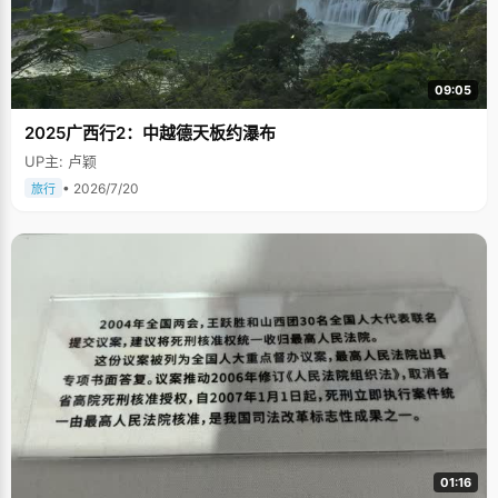
09:05
2025广西行2：中越德天板约瀑布
UP主: 卢颖
• 2026/7/20
旅行
01:16