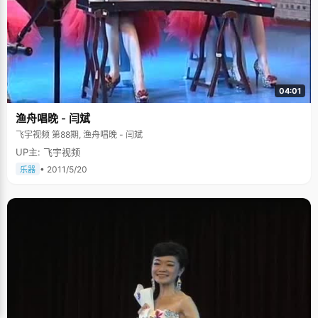
席《愚公移山》里的精神，"我希望做一个对社会有用的人，一枚&lsquo;螺
丝钉&rsquo;就好。" 善于帮助同学班级氛围融洽 袁老师介绍说："我们整个
班级都有很融洽的氛围，大家是在快乐学习，快乐生活。赵轶君性格外向，
有很强的集体荣誉感，也从来不会因为成绩拔尖引得别人嫉妒或者不满，他
能很好地处理和同学的关系，有很多志趣相投的朋友。" 说到班级，赵轶君显
得很兴奋："高三一年，我印象最深刻的就是我们的元旦联欢会了，大家在一
起特别开心，虽然我也没有表演什么节目，只是做观众，但是大家快乐的氛
围让我很放松。"赵轶君非常信任班主任袁老师："我们像朋友一样相处，她
04:01
是我们的亲人。" 感谢父母，没有他们就没有我的第一 赵轶君的父亲是一位
工程师，母亲是教授。"我父母给我很宽松的教育环境，他们支持我做自己喜
渔舟唱晚 - 闫斌
欢的事，平时上网、看电视都会给与充分的理解，我喜欢爬山，也经常和家
人一起去。" 说到现在拿下"状元"后对父母的告白，赵轶君一连说了好几
飞宇视频 第88期, 渔舟唱晚 - 闫斌
个"感谢"。"在高三一年，不管我有什么困惑，他们都会以过来人的身份给我
UP主: 飞宇视频
指导。我很感激他们对我一路成长的帮助，没有他们的就没有我今天取得的
成绩。" 一直很欣赏北京大学，向往北大深厚文化氛围的赵轶君在填报志愿的
• 2011/5/20
乐器
时候，义无反顾的选择了这所中国一等学府。在即将开始的大学生活面前，
赵轶君冷静的给自己目标："在大学里，我希望做到三点&lsquo;学知识，养
人格，长能力&rsquo;。"