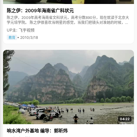
陈之伊：2009年海南省广科状元
陈之伊，2009年高考海南省文科状元，高考分数890分，现在就读于北京大
学元培学院。 陈之伊很喜欢当明星的感觉，当我们把镜头对准她的时候，她
立即神采飞扬，精神奕奕，昨晚熬夜看书的疲惫顿时一扫而空。她笑着
UP主: 飞宇视频
说，"这就是90后&lsquo;爱演&rsquo;的特征"，之后她吐了吐舌头，说，"其
实是我被拍习惯了。爸爸喜欢摄影，总爱拿我当模特，呵呵"。 不过，当状元
• 2010/3/18
教育
的消息公布那天，陈之伊确实找到了当明星的感觉，"从来没有被那么多人关
注过，媒体电视台围追堵截，都不怎么敢去人多的地方，怕被认出来，又围
堵了"，陈之伊回想起当初的情景，笑容灿烂。 英语达人 让陈之伊最自豪的
科目是英语，她口语特别溜，高二时候托福考试拿了89分，差一分就可以申
请奖学金出国了。"没关系，在大学里再加加油，还是有机会的"，陈之伊非
常自信。 兴趣是最好的老师。陈之伊从小喜欢看动画片，跟着动画片学英
语。看迪斯尼动画片，先看的中文版，看好几遍，内容都记住了，然后换成
英文版看，先培养语境。"觉得那种发音很有意思，听到一个单词后会想，在
中文版里边喊的是什么，一对照，就记住了"，陈之伊说，"后来喜欢看纪录
片，也是英文版，对世界各地的风土人情特别感兴趣。" 陈之伊有一整套
BBC纪录片全集，是妈妈送的生日礼物，她特别宝贝，看了无数遍，想着有
一天能够走遍这些地方。 陈之伊的口语非常棒，她经常出外旅游，可以毫无
障碍的与当地的人交流，有时候还担负起导游助理翻译的任务。口语一直是
陈之伊最自信的强项，"我现在就在给一个外国教授当助教呢"，陈之伊说。
独立自主，喜欢一个人旅行 陈之伊的座右铭是"己所不欲，勿施于人"，她
非常感谢父母培养了自己独立自主的个性。"我们家非常民主开放，有点欧式
04:22
的教育方式"。陈之伊回忆说，上小学的时候选学校，一所全市最好的学校和
一所私立的学校比较，因为自己喜欢新的宽敞的环境，最后选了私立学校。
响水湾户外基地 编导：郭昕炜
一般的父母都会替孩子选择，而陈之伊的父母则非常尊重孩子的意见，包括
平时出门旅游，都要开家庭会议表决。 陈之伊很喜欢一个人旅行，说，一个