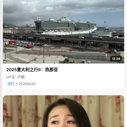
12:28
2025意大利之行9：热那亚
UP主: 卢颖
• 2026/6/30
旅行