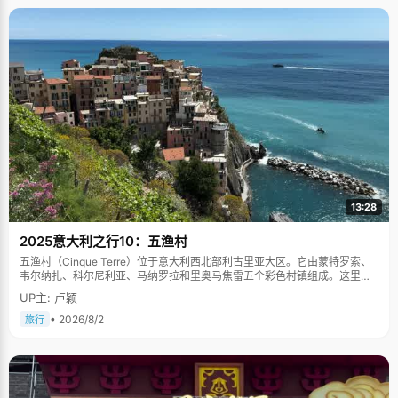
13:28
2025意大利之行10：五渔村
五渔村（Cinque Terre）位于意大利西北部利古里亚大区。它由蒙特罗索、
韦尔纳扎、科尔尼利亚、马纳罗拉和里奥马焦雷五个彩色村镇组成。这里依
山傍海，房屋色彩斑斓，1997年被列为世界文化遗产。
UP主: 卢颖
• 2026/8/2
旅行