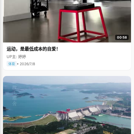
00:58
运动，是最低成本的自爱！
UP主: 婷婷
• 2026/7/8
体育