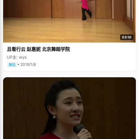
03:10
且看行云 赵惠妮 北京舞蹈学院
UP主: wys
• 2018/1/8
舞蹈