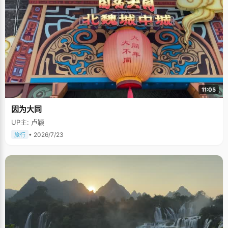
11:05
因为大同
UP主: 卢颖
• 2026/7/23
旅行