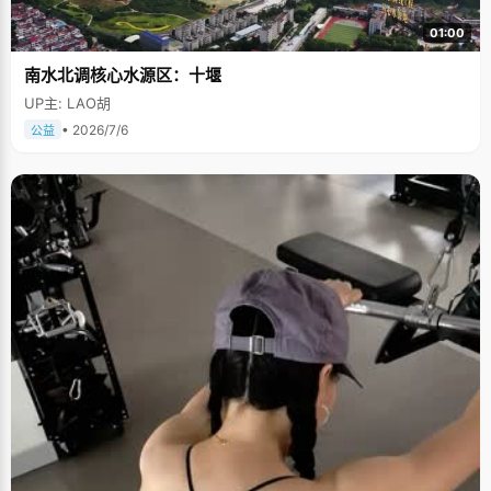
01:00
南水北调核心水源区：十堰
UP主: LAO胡
• 2026/7/6
公益