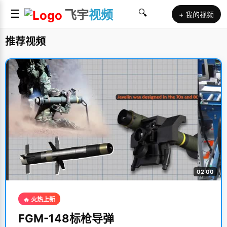
☰
飞宇
视频
🔍
+ 我的视频
推荐视频
02:00
🔥 火热上新
FGM-148标枪导弹