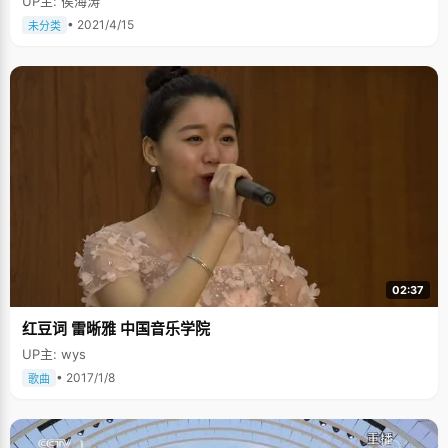
UP主: 侯海涛
• 2021/4/15
未分类
02:37
红豆词 雷晰雅 中国音乐学院
UP主: wys
• 2017/1/8
歌曲