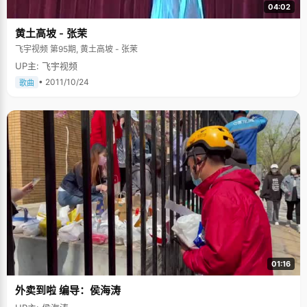
04:02
黄土高坡 - 张茉
飞宇视频 第95期, 黄土高坡 - 张茉
UP主: 飞宇视频
• 2011/10/24
歌曲
01:16
外卖到啦 编导：侯海涛