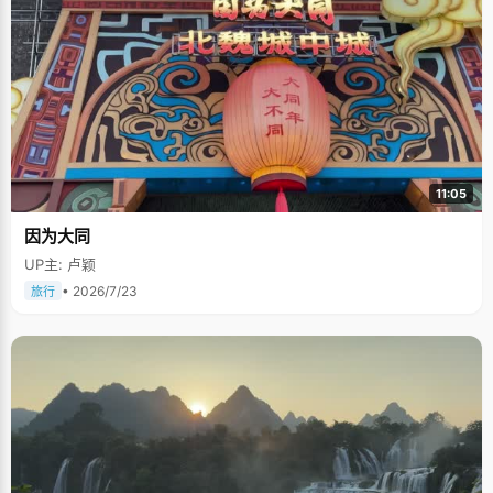
11:05
因为大同
UP主: 卢颖
• 2026/7/23
旅行