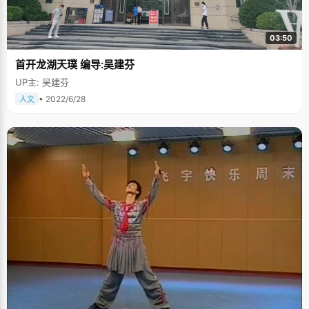
了自行车协会，并且参加了一次从北大骑行到怀柔黄花城，不巧的是，那天
的天气非常恶劣，骑到中间的休息站的时候，即使已经带好了防护工具，大
家依旧是嘴里，头发里都是沙。但是，通过这次艰难的活动，让吕晔觉得这
03:50
是锻炼身体和意志品质非常好的机会。当然，在吕晔心中，她也希望有机会
能去骑行嘉峪关、贵州以及凤凰这几条非常美丽的线路。 小时候的梦和长大
首开龙湖天璞 编导:吴建芬
的梦 小的时候，吕晔总期望着长大能够成为像居里夫人那样的科学家，因为
看过了很多有关居里夫人的故事，觉得她是一个很伟大的女性科学家，小的
UP主: 吴建芬
时候吕晔总是希望能够通过不断努力，达到这样的水平。虽然现在离居里夫
人梦渐行渐远了，但是通过在北大，吕晔也在不断找到了属于她的长大了的
• 2022/6/28
人文
梦。"现在有些眉目了，我已经找到了方向，但还是保持着让自己每天都要进
步一些。"关于想象中十年后的自己，吕晔坦言："现在有太多的未知性，远
远不如高中的时候好预测，所以还是希望能够以小的进步取得成功。"