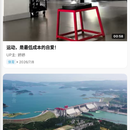
00:58
运动，是最低成本的自爱！
UP主: 婷婷
• 2026/7/8
体育