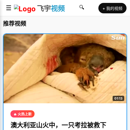
☰
飞宇
视频
🔍
+ 我的视频
推荐视频
01:13
🔥 火热上新
澳大利亚山火中，一只考拉被救下