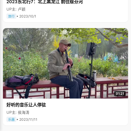
2023东北行7：北上黑龙江 前往绥芬河
UP主: 卢颖
• 2023/10/1
旅行
01:21
好听的音乐让人停驻
UP主: 侯海涛
• 2023/11/11
乐器