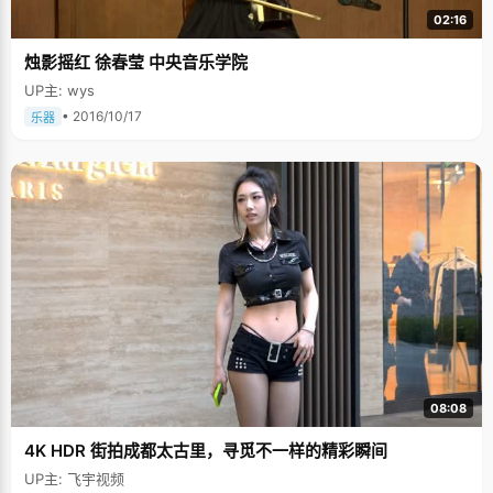
02:16
烛影摇红 徐春莹 中央音乐学院
UP主: wys
• 2016/10/17
乐器
08:08
4K HDR 街拍成都太古里，寻觅不一样的精彩瞬间
UP主: 飞宇视频