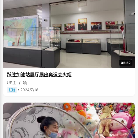
助，让何聪可以毫无顾忌的投入到学习中。虽然私立学校教正规学校而言，
还有很多不完善，学生素质参差，但何聪坚信，主观因素才是最重要的，不
管在怎样的环境下，只要坚守自己的目标和信念，都能取得好的成绩，何聪
也是如是的证明了自己。 用催眠释放自己的情绪 何聪是个理科生，却特别具
有文科生的特质，他非常喜欢看文学、哲学类书籍，尤其是心理学的书籍，
平时没事的时候就爱琢磨，有时候上课也看，常常被老师发现批评一顿。何
聪对佛洛依德的书，《梦的解析》以及催眠类的书籍甚感兴趣，自学了催眠
学，还买了很多催眠的小物件，下载了很多催眠大师的音乐回来。"高中的时
候，每当情绪特别不好，我就会尝试给自己催眠，鼓励自己，消解不好的心
情"，何聪说，"高考的前几天，我突然感觉特别疲惫，有要逃避的感觉，后
来就找了一些心理学的书看，用催眠的方法给自己做一些积极的暗示，感觉
才好了起来。"进了大学以后，何聪有时间就会去听心理学的课程，他把这个
当成了自己的第二专业。 何聪常常把一句话挂在嘴边，"一个人的心理状态达
05:52
到一定程度后，外界的环境对他的影响是很微弱的"，同学们因此把他看成是
一个"理想主义者"。但是，在何聪的脸上，我们看到了这句话背后的很多无
跃胜加油站展厅展出奥运会火炬
奈、坚持和坚强。当我们不能拥有太多的时候，我们至少可以拥有希望和信
心，只有这样，我们才能昂首挺胸，勇敢的去面对一切。终于完成了一段艰
UP主: 卢颖
苦的岁月，在此，祝福何聪在北大由一个快乐充实的幸福时光，未来的路走
的顺畅。
• 2024/7/18
跃胜