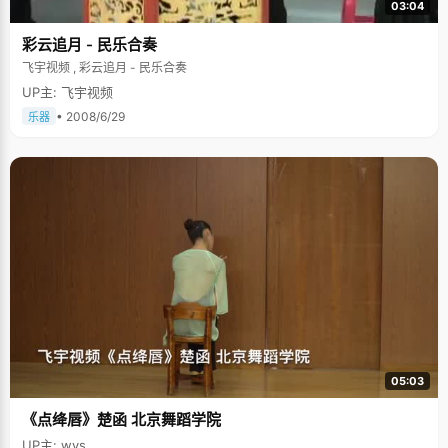
03:04
彩云追月 - 民乐合奏
飞宇视频 , 彩云追月 - 民乐合奏
UP主: 飞宇视频
• 2008/6/29
乐器
05:03
《点绛唇》楚函 北京舞蹈学院
UP主: wys