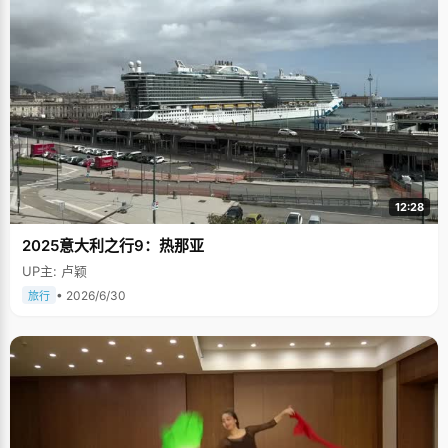
12:28
2025意大利之行9：热那亚
UP主: 卢颖
• 2026/6/30
旅行