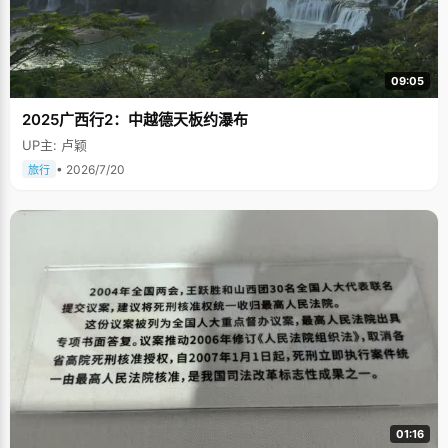
09:05
2025广西行2：中越德天板约瀑布
UP主: 卢颖
• 2026/7/20
旅行
01:16