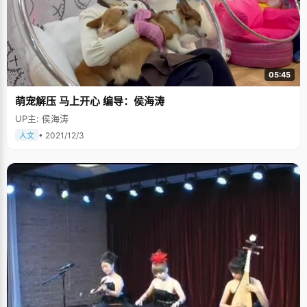
05:45
萌宠解压 马上开心 编导：侯海涛
UP主: 侯海涛
• 2021/12/3
人文