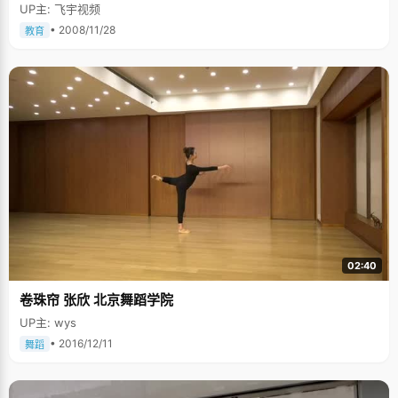
叶开始黄了，红了，在暖红的阳光下现出特别颜色。约好十点见面，何聪提
UP主: 飞宇视频
早一个小时就到了，一边听随身听一边看书，我们见到他的时候，他正出神
的望着湖心，沉浸在自己的世界里。 他笑得很腼腆，性格内向，但是会很温
• 2008/11/28
教育
和的回答问题，第一印象里，这个男孩子有些忧郁，和文科生的气质。 考前
住了一个月的帐篷 5.12汶川大地震中，绵阳市区受到的创伤并不是很大，只
是有部分老旧房子倒塌了，何聪所在的学校因为按照八级地震标准建筑，非
常牢固，逃过了这次毁灭性的灾难。地震的时候学校摇晃得很厉害，所幸没
有发生坍塌事件。为避免危险发生，全校师生都把被褥全都搬到操场上过
夜。地震发生以后，学校里除了高三的学生外，其他年级都放假了。为保证
高考的顺利进行，学校要求考生们尽量不要回家，在学校安排下进行复
习。"我们每天上午和下午都到以后教室上课，之前进行过很多次演习，一有
情况大家都能很快撤离，晚上就睡帐篷，"何聪说，就这样，大家在操场上住
了一个多月。高考的时候，大家也是在临时搭建起来的简易平板房里考试，
所有师生都在艰苦的环境下坚持着。 "高考就像一场赌博"，何聪说，地震发
生以后，很多人已经猜测到高考可能延考，而且有些学者预测出于照顾的因
素，延考区的试卷应该比正常考区要简单，这种言论在延考区蔓延，有一些
教室就开始叮嘱自己的学生把重点放在基础知识上，不必要在难题上花费太
多时间。"当时我们的班主任很严肃的提醒我们，高考这东西就好像一场赌
博，什么都有可能发生"，何聪说，"当时我们班的同学都不敢掉以轻心。"事
02:40
实证明，班主任的话果然正确，延考区的试题比正常考区要难，尤其是数
学，难题所占比例很大，何聪所在班级顺利通过了考试，而其他班一些听了
卷珠帘 张欣 北京舞蹈学院
所谓专家言论的同学则后悔不已。 特殊的成长经历 何聪是跟着爷爷奶奶长大
的，妈妈在他很小的时候就出走了，爸爸为了挣钱长时间在外打工，很少有
UP主: wys
机会回家 。特殊的环境让何聪心智成熟的很早，当其他小孩子能在周末跟着
爸爸妈妈出去玩，他就会呆在家里看书，学习。小学毕业的时候，何聪已经
• 2016/12/11
舞蹈
看完了四大名著等很多大部头，成绩也一直在班上名列前茅，每次拿到满分
的时候，他都会很自豪。 何聪高中就读的是一个刚建立不久的私立高中，学
校减免了何聪的所有学习费用，还提供了全额的奖学金以及适当的生活补