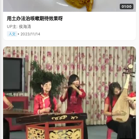
01:00
用土办法治咳嗽期待效果呀
UP主: 侯海涛
• 2023/11/14
人文