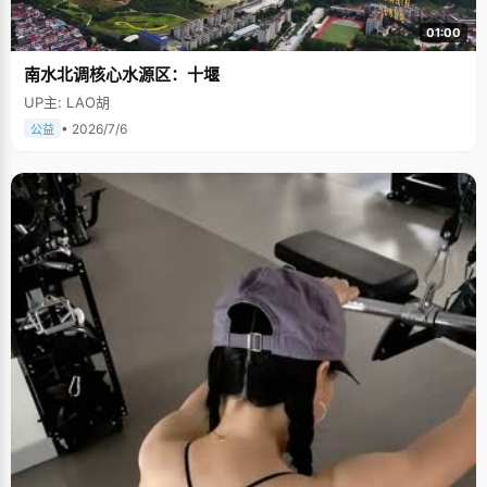
01:00
南水北调核心水源区：十堰
UP主: LAO胡
• 2026/7/6
公益