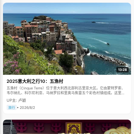
13:28
2025意大利之行10：五渔村
五渔村（Cinque Terre）位于意大利西北部利古里亚大区。它由蒙特罗索、
韦尔纳扎、科尔尼利亚、马纳罗拉和里奥马焦雷五个彩色村镇组成。这里依
山傍海，房屋色彩斑斓，1997年被列为世界文化遗产。
UP主: 卢颖
• 2026/8/2
旅行