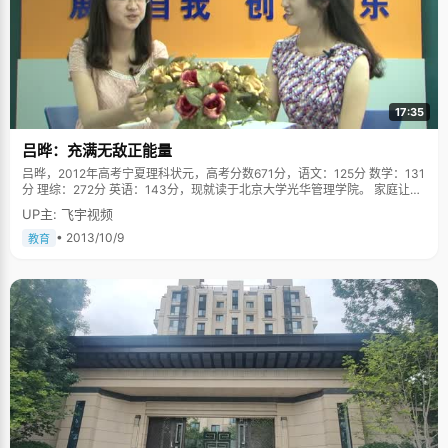
17:35
吕晔：充满无敌正能量
吕晔，2012年高考宁夏理科状元，高考分数671分，语文：125分 数学：131
分 理综：272分 英语：143分，现就读于北京大学光华管理学院。 家庭让吕
晔的性格温婉善良 吕晔有一个幸福美满的家庭，家里的每一个成员都给小吕
UP主: 飞宇视频
晔带来了很深的影响。吕晔很小的时候是和奶奶生活在一起的，小的时候，
她的爸爸妈妈工作比较忙，奶奶就一直照顾和疼爱着小吕晔。在她的记忆
• 2013/10/9
教育
里，三岁之前的生活似乎都是在奶奶的背上，摇啊摇地度过的。小的时候，
小吕晔也会淘气的犯一些错误，但是奶奶每次都温和地原谅了小吕晔。奶奶
平和的心态和待人接物的方法都在一点一滴的影响着小吕晔，她不断向奶奶
学习看齐，也变得坚韧又温婉善良起来。 老爸开阔的视野和心胸也不断影响
着吕晔对于生活的态度，开阔的视野引导着吕晔接触了很多新鲜事物，而开
阔的心胸能让吕晔保持着一个胜不骄败不馁的平和心态，这些都让她受益匪
浅，也让她能够更快乐的生活。 性格温和的小吕晔的青春期也风平浪静，乖
乖女般的她，没有早恋，学习也不需要父母担心，从小的独立和自主，让爸
爸妈妈对她也十分放心。 小身体隐藏大能量 吕晔看起来瘦瘦小小的样子，却
有着非常需要力气的兴趣爱好。她很喜欢的运动是骑自行车和篮球。早在吕
晔上新东方的时候，语法老师第一堂课就先画出了一条从北京到香港的路
线，老师告诉他们，这是他骑行的路线，当时吕晔的第一反应是，哇，好
帅！于是，一个自行车梦就在她心底里生根发芽了。步入大学，她果断加入