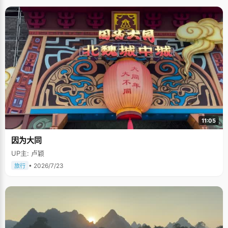
11:05
因为大同
UP主: 卢颖
• 2026/7/23
旅行