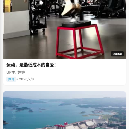
00:58
运动，是最低成本的自爱！
UP主: 婷婷
• 2026/7/8
体育