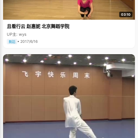
03:10
且看行云 赵惠妮 北京舞蹈学院
UP主: wys
• 2017/6/16
舞蹈