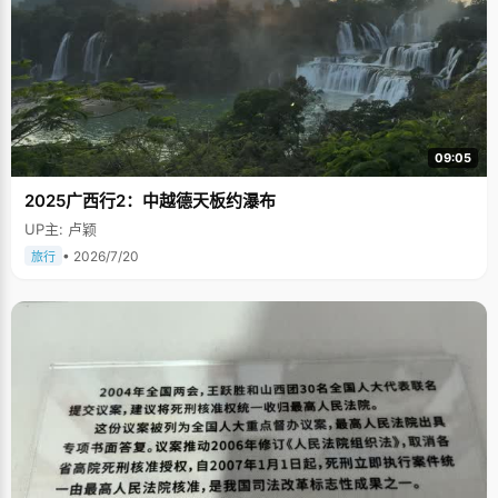
09:05
2025广西行2：中越德天板约瀑布
UP主: 卢颖
• 2026/7/20
旅行