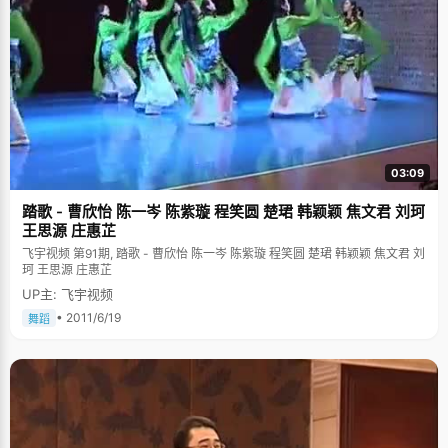
03:09
踏歌 - 曹欣怡 陈一岑 陈紫璇 程笑圆 楚珺 韩颖颖 焦文君 刘珂
王思源 庄惠芷
飞宇视频 第91期, 踏歌 - 曹欣怡 陈一岑 陈紫璇 程笑圆 楚珺 韩颖颖 焦文君 刘
珂 王思源 庄惠芷
UP主: 飞宇视频
• 2011/6/19
舞蹈