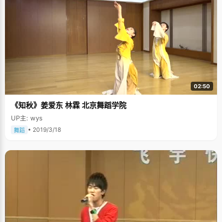
02:50
《知秋》姜爱东 林霖 北京舞蹈学院
UP主: wys
• 2019/3/18
舞蹈