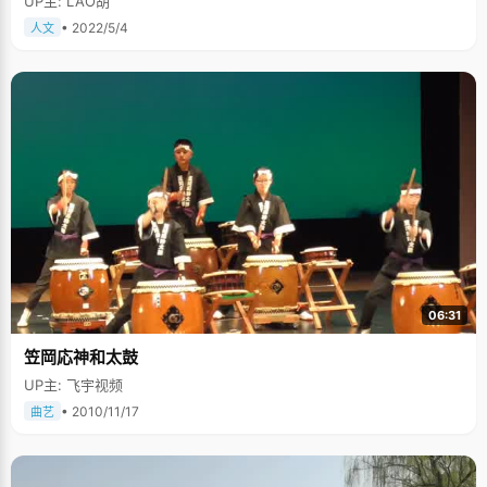
UP主: LAO胡
• 2022/5/4
人文
06:31
笠岡応神和太鼓
UP主: 飞宇视频
• 2010/11/17
曲艺