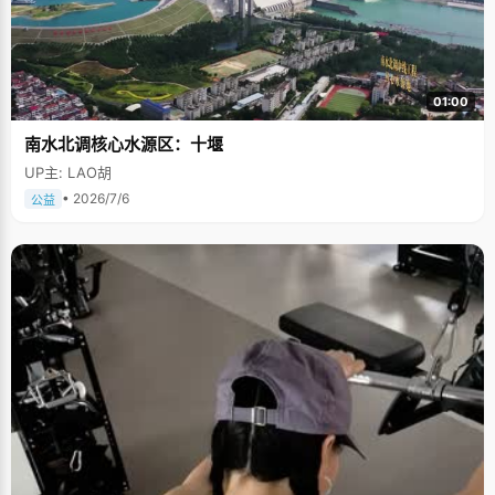
01:00
南水北调核心水源区：十堰
UP主: LAO胡
• 2026/7/6
公益