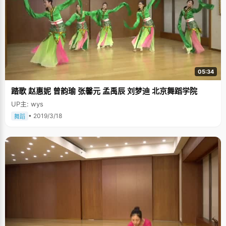
05:34
踏歌 赵惠妮 曾韵瑜 张馨元 孟禹辰 刘梦迪 北京舞蹈学院
UP主: wys
• 2019/3/18
舞蹈